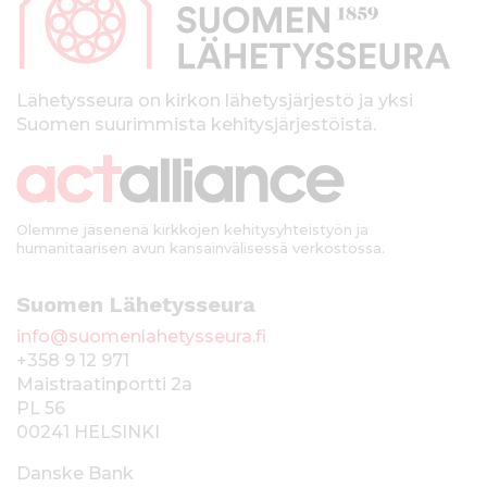
a
l
k
Lähetysseura on kirkon lähetysjärjestö ja yksi
Suomen suurimmista kehitysjärjestöistä.
k
i
Olemme jäsenenä kirkkojen kehitysyhteistyön ja
humanitaarisen avun kansainvälisessä verkostossa.
Suomen Lähetysseura
info@suomenlahetysseura.fi
+358 9 12 971
Maistraatinportti 2a
PL 56
00241 HELSINKI
Danske Bank