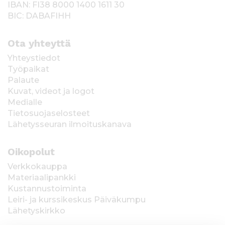
IBAN: FI38 8000 1400 1611 30
BIC: DABAFIHH
Ota yhteyttä
Yhteystiedot
Työpaikat
Palaute
Kuvat, videot ja logot
Medialle
Tietosuojaselosteet
Lähetysseuran ilmoituskanava
Oikopolut
Verkkokauppa
Materiaalipankki
Kustannustoiminta
Leiri- ja kurssikeskus Päiväkumpu
Lähetyskirkko