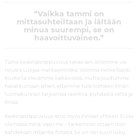
“Vaikka tammi on
mittasuhteiltaan ja iältään
minua suurempi, se on
haavoittuvainen.”
Tämä keskinäisriippuvuus takaa sen, ettemme voi
nousta Luojaa mahtavimmiksi. Voimme hetkellisesti
kuvitella olevamme kaikkivoivia, mutta joudumme
havahtumaan siihen, ettemme tule toimeen ilman
luomakunnan tarjoamaa ravintoa, puhdasta vettä ja
ilmaa.
Keskinäisriippuvuus sitoo myös ihmiset yhteen. Ei ole
olemassa minä, vaan me – tarkemmin ottaen noin
kahdeksan miljardia ihmistä. Se on niin suuri luku,