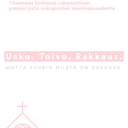
Thaimaan kirkossa rakennetaan
ymmärrystä sukupuolen moninaisuudesta
A
l
a
p