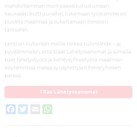
mahdollisimman moni pääsisi tutustumaan
kaukaisiin kulttuureihin, lukemaan työstämme eri
puolilla maailmaa ja sukeltamaan ihmisten
tarinoihin.
Lehti on kuitenkin meille tärkeä tulonlähde – ja
pyydämmekin, että tilaat Lähetyssanomat ja samalla
tuet lähetystyötä ja kehitysyhteistyötä maailman
köyhimmissä maissa syrjäytettyjen ihmisryhmien
parissa.
Tilaa Lähetyssanomat
F
T
E
W
a
w
m
h
c
it
ai
a