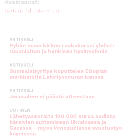
e
te
l
ts
Avainsanat:
b
r
A
hartaus
,
hiljentyminen
o
p
o
p
k
ARTIKKELI
Pyhän maan kirkon ruokakurssi yhdisti
ruuanlaiton ja henkisen hyvinvoinnin
ARTIKKELI
Suomalaisyritys koputtelee Etiopian
markkinoita Lähetysseuran kanssa
ARTIKKELI
Jerusalem ei päästä otteestaan
UUTINEN
Lähetysseuralta 100 000 euroa sodista
kärsivien auttamiseen Ukrainassa ja
Gazassa – myös Venezuelassa avustustyö
käynnissä