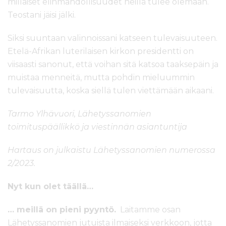
millaiset elinmahdollisuudet heillä tulee olemaan.
Teostani jäisi jälki.
Siksi suuntaan valinnoissani katseen tulevaisuuteen.
Etelä-Afrikan luterilaisen kirkon presidentti on
viisaasti sanonut, että voihan sitä katsoa taaksepäin ja
muistaa menneitä, mutta pohdin mieluummin
tulevaisuutta, koska siellä tulen viettämään aikaani.
Tarmo Ylhävuori, Lähetyssanomien
toimituspäällikkö ja viestinnän asiantuntija
Hartaus on julkaistu Lähetyssanomien numerossa
2/2023.
Nyt kun olet täällä…
… meillä on pieni pyyntö.
Laitamme osan
Lähetyssanomien jutuista ilmaiseksi verkkoon, jotta