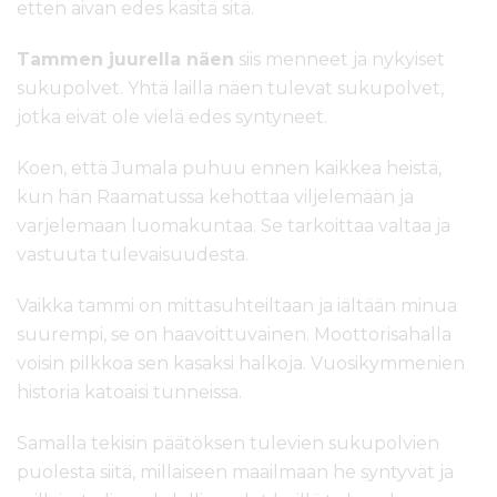
etten aivan edes käsitä sitä.
Tammen juurella näen
siis menneet ja nykyiset
sukupolvet. Yhtä lailla näen tulevat sukupolvet,
jotka eivät ole vielä edes syntyneet.
Koen, että Jumala puhuu ennen kaikkea heistä,
kun hän Raamatussa kehottaa viljelemään ja
varjelemaan luomakuntaa. Se tarkoittaa valtaa ja
vastuuta tulevaisuudesta.
Vaikka tammi on mittasuhteiltaan ja iältään minua
suurempi, se on haavoittuvainen. Moottorisahalla
voisin pilkkoa sen kasaksi halkoja. Vuosikymmenien
historia katoaisi tunneissa.
Samalla tekisin päätöksen tulevien sukupolvien
puolesta siitä, millaiseen maailmaan he syntyvät ja