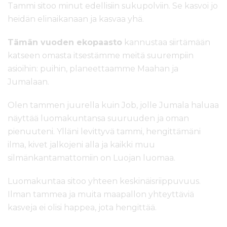
Tammi sitoo minut edellisiin sukupolviin. Se kasvoi jo
heidän elinaikanaan ja kasvaa yhä.
Tämän vuoden ekopaasto
kannustaa siirtämään
katseen omasta itsestämme meitä suurempiin
asioihin: puihin, planeettaamme Maahan ja
Jumalaan.
Olen tammen juurella kuin Job, jolle Jumala haluaa
näyttää luomakuntansa suuruuden ja oman
pienuuteni. Ylläni levittyvä tammi, hengittämäni
ilma, kivet jalkojeni alla ja kaikki muu
silmänkantamattomiin on Luojan luomaa.
Luomakuntaa sitoo yhteen keskinäisriippuvuus.
Ilman tammea ja muita maapallon yhteyttäviä
kasveja ei olisi happea, jota hengittää.