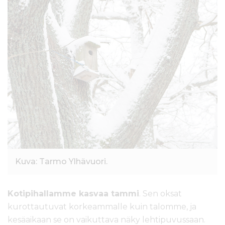
l
t
ö
ö
n
Kuva: Tarmo Ylhävuori.
Kotipihallamme kasvaa tammi
. Sen oksat
kurottautuvat korkeammalle kuin talomme, ja
kesäaikaan se on vaikuttava näky lehtipuvussaan.