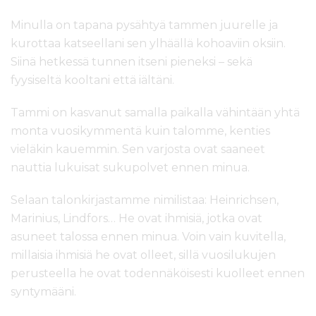
Minulla on tapana pysähtyä tammen juurelle ja
kurottaa katseellani sen ylhäällä kohoaviin oksiin.
Siinä hetkessä tunnen itseni pieneksi – sekä
fyysiseltä kooltani että iältäni.
Tammi on kasvanut samalla paikalla vähintään yhtä
monta vuosikymmentä kuin talomme, kenties
vieläkin kauemmin. Sen varjosta ovat saaneet
nauttia lukuisat sukupolvet ennen minua.
Selaan talonkirjastamme nimilistaa: Heinrichsen,
Marinius, Lindfors… He ovat ihmisiä, jotka ovat
asuneet talossa ennen minua. Voin vain kuvitella,
millaisia ihmisiä he ovat olleet, sillä vuosilukujen
perusteella he ovat todennäköisesti kuolleet ennen
syntymääni.