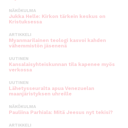
NÄKÖKULMA
Jukka Helle: Kirkon tärkein keskus on
Kristuksessa
ARTIKKELI
Myanmarilainen teologi kasvoi kahden
vähemmistön jäsenenä
UUTINEN
Kansalaisyhteiskunnan tila kapenee myös
verkossa
UUTINEN
Lähetysseuralta apua Venezuelan
maanjäristyksen uhreille
NÄKÖKULMA
Pauliina Parhiala: Mitä Jeesus nyt tekisi?
ARTIKKELI