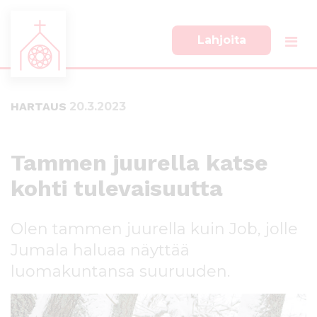
Lahjoita
S
S
i
i
i
i
HARTAUS
20.3.2023
r
r
r
r
y
y
s
a
Tammen juurella katse
u
l
kohti tulevaisuutta
o
a
r
p
a
a
Olen tammen juurella kuin Job, jolle
a
l
n
k
Jumala haluaa näyttää
s
k
luomakuntansa suuruuden.
i
i
s
i
ä
n