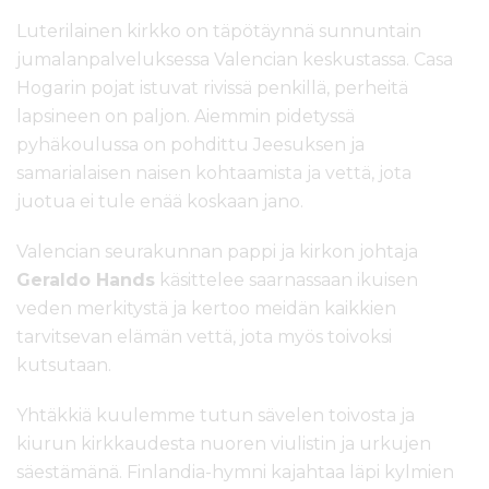
Luterilainen kirkko on täpötäynnä sunnuntain
jumalanpalveluksessa Valencian keskustassa. Casa
Hogarin pojat istuvat rivissä penkillä, perheitä
lapsineen on paljon. Aiemmin pidetyssä
pyhäkoulussa on pohdittu Jeesuksen ja
samarialaisen naisen kohtaamista ja vettä, jota
juotua ei tule enää koskaan jano.
Valencian seurakunnan pappi ja kirkon johtaja
Geraldo Hands
käsittelee saarnassaan ikuisen
veden merkitystä ja kertoo meidän kaikkien
tarvitsevan elämän vettä, jota myös toivoksi
kutsutaan.
Yhtäkkiä kuulemme tutun sävelen toivosta ja
kiurun kirkkaudesta nuoren viulistin ja urkujen
säestämänä. Finlandia-hymni kajahtaa läpi kylmien