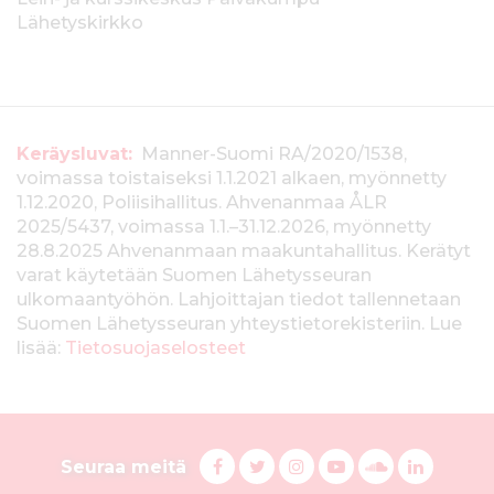
Lähetyskirkko
T
Keräysluvat:
Manner-Suomi RA/2020/1538,
voimassa toistaiseksi 1.1.2021 alkaen, myönnetty
i
1.12.2020, Poliisihallitus. Ahvenanmaa ÅLR
e
2025/5437, voimassa 1.1.–31.12.2026, myönnetty
28.8.2025 Ahvenanmaan maakuntahallitus. Kerätyt
d
varat käytetään Suomen Lähetysseuran
ulkomaantyöhön. Lahjoittajan tiedot tallennetaan
o
Suomen Lähetysseuran yhteystietorekisteriin. Lue
t
lisää:
Tietosuojaselosteet
k
e
S
r
F
T
I
Y
S
L
Seuraa meitä
a
w
n
o
u
i