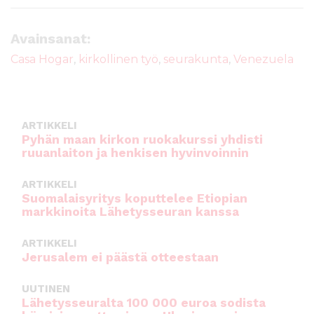
c
it
ai
a
e
te
l
ts
Avainsanat:
b
r
A
Casa Hogar
,
kirkollinen työ
,
seurakunta
,
Venezuela
o
p
o
p
k
ARTIKKELI
Pyhän maan kirkon ruokakurssi yhdisti
ruuanlaiton ja henkisen hyvinvoinnin
ARTIKKELI
Suomalaisyritys koputtelee Etiopian
markkinoita Lähetysseuran kanssa
ARTIKKELI
Jerusalem ei päästä otteestaan
UUTINEN
Lähetysseuralta 100 000 euroa sodista