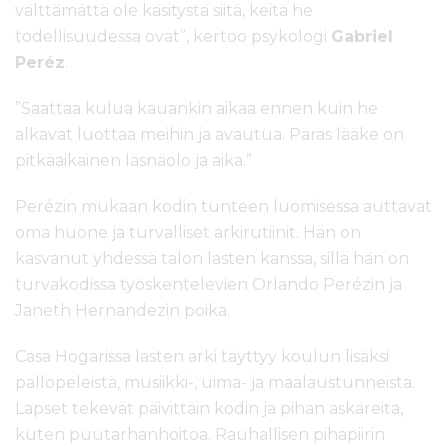
välttämättä ole käsitystä siitä, keitä he
todellisuudessa ovat”, kertoo psykologi
Gabriel
Peréz
.
”Saattaa kulua kauankin aikaa ennen kuin he
alkavat luottaa meihin ja avautua. Paras lääke on
pitkäaikainen läsnäolo ja aika.”
Perézin mukaan kodin tunteen luomisessa auttavat
oma huone ja turvalliset arkirutiinit. Hän on
kasvanut yhdessä talon lasten kanssa, sillä hän on
turvakodissa työskentelevien Orlando Perézin ja
Janeth Hernandezin poika.
Casa Hogarissa lasten arki täyttyy koulun lisäksi
pallopeleistä, musiikki-, uima- ja maalaustunneista.
Lapset tekevät päivittäin kodin ja pihan askareita,
kuten puutarhanhoitoa. Rauhallisen pihapiirin