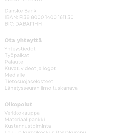
Danske Bank
IBAN: FI38 8000 1400 1611 30
BIC: DABAFIHH
Ota yhteyttä
Yhteystiedot
Työpaikat
Palaute
Kuvat, videot ja logot
Medialle
Tietosuojaselosteet
Lähetysseuran ilmoituskanava
Oikopolut
Verkkokauppa
Materiaalipankki
Kustannustoiminta
Leiri- ja kurssikeskus Päiväkumpu