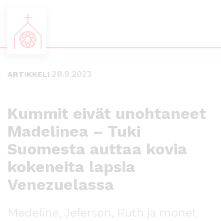
S
S
i
i
i
i
ARTIKKELI
28.9.2023
r
r
r
r
y
y
s
a
Kummit eivät unohtaneet
u
l
Madelinea – Tuki
o
a
r
p
Suomesta auttaa kovia
a
a
a
l
kokeneita lapsia
n
k
Venezuelassa
s
k
i
i
s
i
Madeline, Jeferson, Ruth ja monet
ä
n