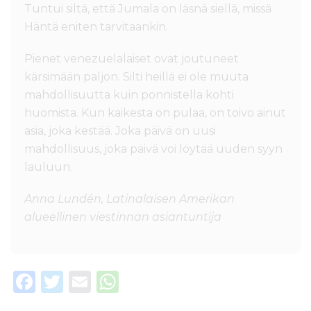
Tuntui siltä, että Jumala on läsnä siellä, missä
Häntä eniten tarvitaankin.
Pienet venezuelalaiset ovat joutuneet
kärsimään paljon. Silti heillä ei ole muuta
mahdollisuutta kuin ponnistella kohti
huomista. Kun kaikesta on pulaa, on toivo ainut
asia, joka kestää. Joka päivä on uusi
mahdollisuus, joka päivä voi löytää uuden syyn
lauluun.
Anna Lundén, Latinalaisen Amerikan
alueellinen viestinnän asiantuntija
F
T
E
W
a
w
m
h