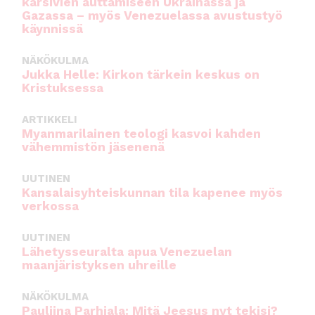
kärsivien auttamiseen Ukrainassa ja
Gazassa – myös Venezuelassa avustustyö
käynnissä
NÄKÖKULMA
Jukka Helle: Kirkon tärkein keskus on
Kristuksessa
ARTIKKELI
Myanmarilainen teologi kasvoi kahden
vähemmistön jäsenenä
UUTINEN
Kansalaisyhteiskunnan tila kapenee myös
verkossa
UUTINEN
Lähetysseuralta apua Venezuelan
maanjäristyksen uhreille
NÄKÖKULMA
Pauliina Parhiala: Mitä Jeesus nyt tekisi?