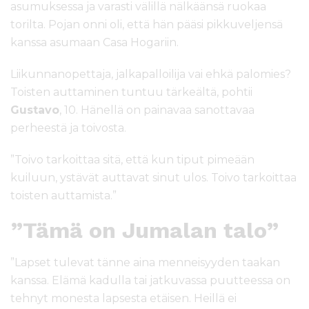
asumuksessa ja varasti välillä nälkäänsä ruokaa
torilta. Pojan onni oli, että hän pääsi pikkuveljensä
kanssa asumaan Casa Hogariin.
Liikunnanopettaja, jalkapalloilija vai ehkä palomies?
Toisten auttaminen tuntuu tärkeältä, pohtii
Gustavo
, 10. Hänellä on painavaa sanottavaa
perheestä ja toivosta.
”Toivo tarkoittaa sitä, että kun tiput pimeään
kuiluun, ystävät auttavat sinut ulos. Toivo tarkoittaa
toisten auttamista.”
”Tämä on Jumalan talo”
”Lapset tulevat tänne aina menneisyyden taakan
kanssa. Elämä kadulla tai jatkuvassa puutteessa on
tehnyt monesta lapsesta etäisen. Heillä ei