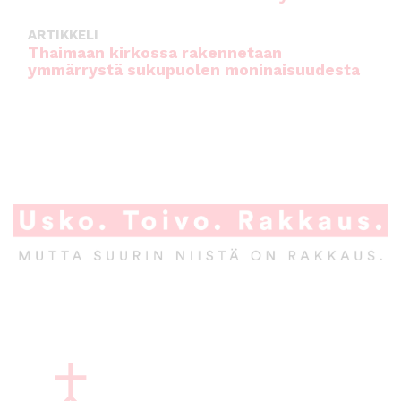
ARTIKKELI
Thaimaan kirkossa rakennetaan
ymmärrystä sukupuolen moninaisuudesta
A
l