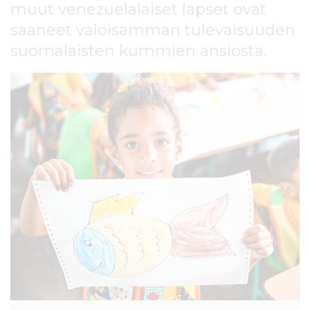
muut venezuelalaiset lapset ovat
l
t
saaneet valoisamman tulevaisuuden
ö
suomalaisten kummien ansiosta.
ö
n