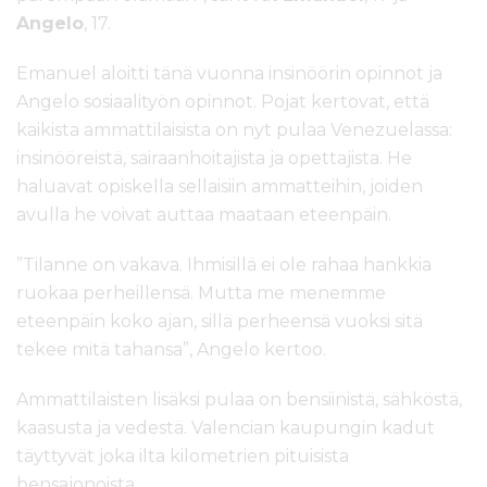
Angelo
, 17.
Emanuel aloitti tänä vuonna insinöörin opinnot ja
Angelo sosiaalityön opinnot. Pojat kertovat, että
kaikista ammattilaisista on nyt pulaa Venezuelassa:
insinööreistä, sairaanhoitajista ja opettajista. He
haluavat opiskella sellaisiin ammatteihin, joiden
avulla he voivat auttaa maataan eteenpäin.
”Tilanne on vakava. Ihmisillä ei ole rahaa hankkia
ruokaa perheillensä. Mutta me menemme
eteenpäin koko ajan, sillä perheensä vuoksi sitä
tekee mitä tahansa”, Angelo kertoo.
Ammattilaisten lisäksi pulaa on bensiinistä, sähköstä,
kaasusta ja vedestä. Valencian kaupungin kadut
täyttyvät joka ilta kilometrien pituisista
bensajonoista.