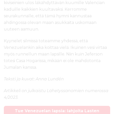
kiviseinien ulos läkähdyttävän kuumille Valencian
kaduille kaikkien kuultavaksi. Kerromme
seurakunnalle, että tämä hymni kannustaa
ahdingossa olevan maan asukkaita uskomaan
uuteen aamuun.
Kyynelet silmissä toteamme yhdessä, että
Venezuelankin aika koittaa vielä. Ikuinen vesi virtaa
myös runnellun maan lapsille. Niin kuin Jeferson
totesi Casa Hogarissa, mikään ei ole mahdotonta
Jumalan kanssa.
Teksti ja kuvat: Anna Lundén
Artikkeli on julkaistu Lähetyssanomien numerossa
4/2023.
Tue Venezuelan lapsia: lahjoita Lasten