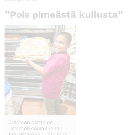
”Pois pimeästä kuilusta”
Jeferson esittelee
Iisalmen seurakunnan
lahjoittamaa uunia, jolla