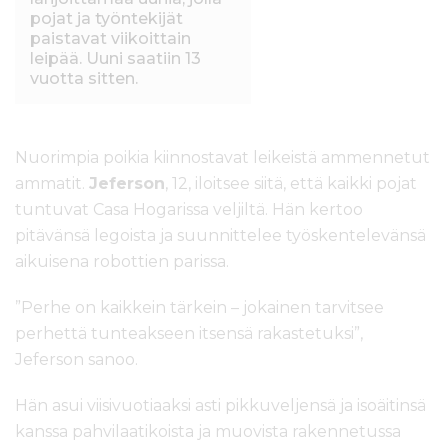
pojat ja työntekijät
paistavat viikoittain
leipää. Uuni saatiin 13
vuotta sitten.
Nuorimpia poikia kiinnostavat leikeistä ammennetut
ammatit.
Jeferson
, 12, iloitsee siitä, että kaikki pojat
tuntuvat Casa Hogarissa veljiltä. Hän kertoo
pitävänsä legoista ja suunnittelee työskentelevänsä
aikuisena robottien parissa.
”Perhe on kaikkein tärkein – jokainen tarvitsee
perhettä tunteakseen itsensä rakastetuksi”,
Jeferson sanoo.
Hän asui viisivuotiaaksi asti pikkuveljensä ja isoäitinsä
kanssa pahvilaatikoista ja muovista rakennetussa