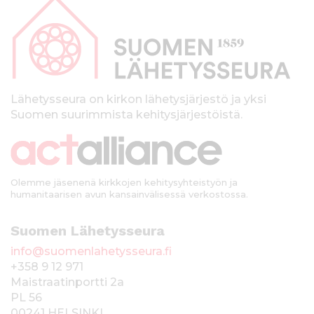
a
p
a
l
k
Lähetysseura on kirkon lähetysjärjestö ja yksi
Suomen suurimmista kehitysjärjestöistä.
k
i
Olemme jäsenenä kirkkojen kehitysyhteistyön ja
humanitaarisen avun kansainvälisessä verkostossa.
Suomen Lähetysseura
info@suomenlahetysseura.fi
+358 9 12 971
Maistraatinportti 2a
PL 56
00241 HELSINKI