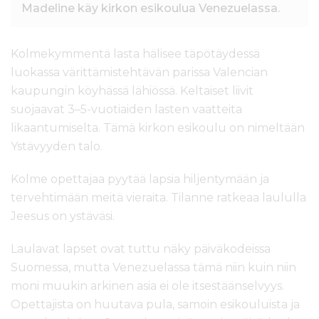
Madeline käy kirkon esikoulua Venezuelassa.
Kolmekymmentä lasta hälisee täpötäydessä
luokassa värittämistehtävän parissa Valencian
kaupungin köyhässä lähiössä. Keltaiset liivit
suojaavat 3–5-vuotiaiden lasten vaatteita
likaantumiselta. Tämä kirkon esikoulu on nimeltään
Ystävyyden talo.
Kolme opettajaa pyytää lapsia hiljentymään ja
tervehtimään meitä vieraita. Tilanne ratkeaa laululla
Jeesus on ystäväsi.
Laulavat lapset ovat tuttu näky päiväkodeissa
Suomessa, mutta Venezuelassa tämä niin kuin niin
moni muukin arkinen asia ei ole itsestäänselvyys.
Opettajista on huutava pula, samoin esikouluista ja