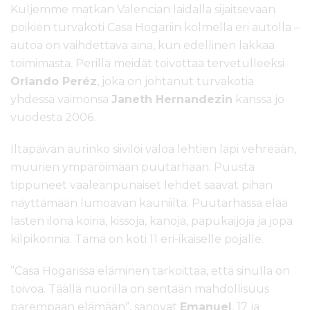
Kuljemme matkan Valencian laidalla sijaitsevaan
poikien turvakoti Casa Hogariin kolmella eri autolla –
autoa on vaihdettava aina, kun edellinen lakkaa
toimimasta. Perillä meidät toivottaa tervetulleeksi
Orlando Peréz
, joka on johtanut turvakotia
yhdessä vaimonsa
Janeth Hernandezin
kanssa jo
vuodesta 2006.
Iltapäivän aurinko siivilöi valoa lehtien läpi vehreään,
muurien ympäröimään puutarhaan. Puusta
tippuneet vaaleanpunaiset lehdet saavat pihan
näyttämään lumoavan kauniilta. Puutarhassa elää
lasten ilona koiria, kissoja, kanoja, papukaijoja ja jopa
kilpikonnia. Tämä on koti 11 eri-ikäiselle pojalle.
”Casa Hogarissa eläminen tarkoittaa, että sinulla on
toivoa. Täällä nuorilla on sentään mahdollisuus
parempaan elämään”, sanovat
Emanuel
, 17 ja