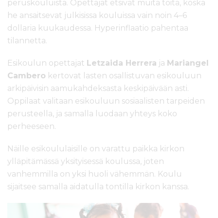
peruskouluista. Opettajat etsivät muita töitä, koska
he ansaitsevat julkisissa kouluissa vain noin 4–6
dollaria kuukaudessa. Hyperinflaatio pahentaa
tilannetta.
Esikoulun opettajat
Letzaida Herrera
ja
Mariangel
Cambero
kertovat lasten osallistuvan esikouluun
arkipäivisin aamukahdeksasta keskipäivään asti.
Oppilaat valitaan esikouluun sosiaalisten tarpeiden
perusteella, ja samalla luodaan yhteys koko
perheeseen.
Näille esikoululaisille on varattu paikka kirkon
ylläpitämässä yksityisessä koulussa, joten
vanhemmilla on yksi huoli vähemmän. Koulu
sijaitsee samalla aidatulla tontilla kirkon kanssa.