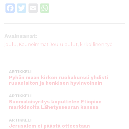
F
T
E
W
a
w
m
h
c
it
ai
a
e
te
l
ts
Avainsanat:
b
r
A
joulu
,
Kauneimmat Joululaulut
,
kirkollinen työ
o
p
o
p
k
ARTIKKELI
Pyhän maan kirkon ruokakurssi yhdisti
ruuanlaiton ja henkisen hyvinvoinnin
ARTIKKELI
Suomalaisyritys koputtelee Etiopian
markkinoita Lähetysseuran kanssa
ARTIKKELI
Jerusalem ei päästä otteestaan