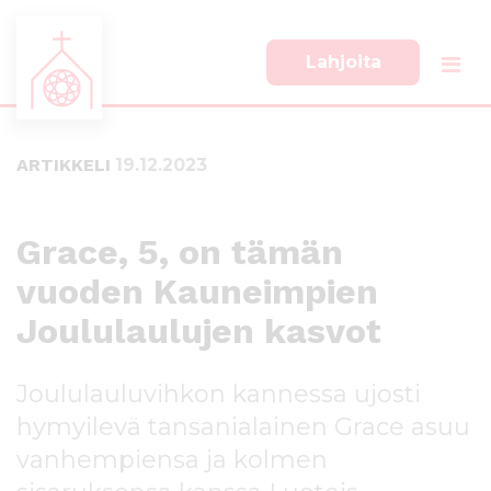
Lahjoita
S
S
i
i
i
i
ARTIKKELI
19.12.2023
r
r
r
r
y
y
s
a
Grace, 5, on tämän
u
l
vuoden Kauneimpien
o
a
r
p
Joululaulujen kasvot
a
a
a
l
n
k
Joululauluvihkon kannessa ujosti
s
k
hymyilevä tansanialainen Grace asuu
i
i
s
i
vanhempiensa ja kolmen
ä
n