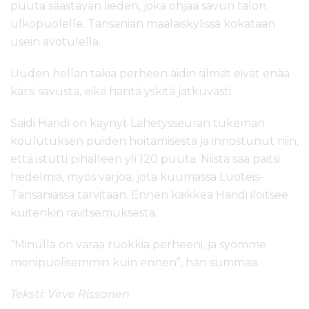
puuta säästävän lieden, joka ohjaa savun talon
ulkopuolelle. Tansanian maalaiskylissä kokataan
usein avotulella.
Uuden hellan takia perheen äidin silmät eivät enää
kärsi savusta, eikä häntä yskitä jatkuvasti.
Saidi Haridi on käynyt Lähetysseuran tukeman
koulutuksen puiden hoitamisesta ja innostunut niin,
että istutti pihalleen yli 120 puuta. Niistä saa paitsi
hedelmiä, myös varjoa, jota kuumassa Luoteis-
Tansaniassa tarvitaan. Ennen kaikkea Haridi iloitsee
kuitenkin ravitsemuksesta.
“Minulla on varaa ruokkia perheeni, ja syömme
monipuolisemmin kuin ennen”, hän summaa.
Teksti: Virve Rissanen