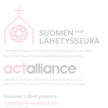
A
l
a
p
a
l
k
Lähetysseura on kirkon lähetysjärjestö ja yksi
Suomen suurimmista kehitysjärjestöistä.
k
i
Olemme jäsenenä kirkkojen kehitysyhteistyön ja
humanitaarisen avun kansainvälisessä verkostossa.
Suomen Lähetysseura
info@suomenlahetysseura.fi