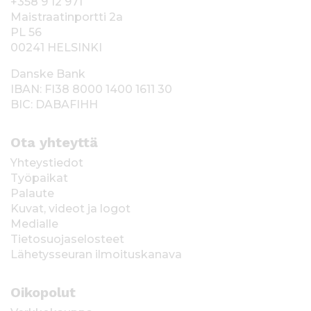
+358 9 12 971
Maistraatinportti 2a
PL 56
00241 HELSINKI
Danske Bank
IBAN: FI38 8000 1400 1611 30
BIC: DABAFIHH
Ota yhteyttä
Yhteystiedot
Työpaikat
Palaute
Kuvat, videot ja logot
Medialle
Tietosuojaselosteet
Lähetysseuran ilmoituskanava
Oikopolut