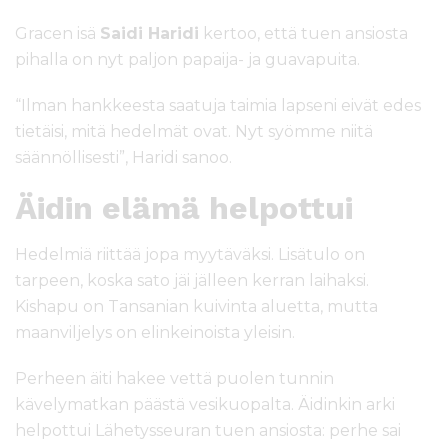
Gracen isä
Saidi Haridi
kertoo, että tuen ansiosta
pihalla on nyt paljon papaija- ja guavapuita.
“Ilman hankkeesta saatuja taimia lapseni eivät edes
tietäisi, mitä hedelmät ovat. Nyt syömme niitä
säännöllisesti”, Haridi sanoo.
Äidin elämä helpottui
Hedelmiä riittää jopa myytäväksi. Lisätulo on
tarpeen, koska sato jäi jälleen kerran laihaksi.
Kishapu on Tansanian kuivinta aluetta, mutta
maanviljelys on elinkeinoista yleisin.
Perheen äiti hakee vettä puolen tunnin
kävelymatkan päästä vesikuopalta. Äidinkin arki
helpottui Lähetysseuran tuen ansiosta: perhe sai