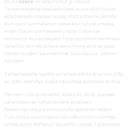
Aluksi
Grace
oli varautunut ja vakava.
Tansanialaisessa maalaiskylässä asuva tyttö halusi,
että hänestä otetaan kuvia, mutta tilanne jännitti.
Kun outo suomalainen vieras kävi tutustumassa
ensin Gracen perheeseen, myös Grace itse
rentoutui. Kuvaussession loppupuolella kameraan
tallentui niin valloittava vieno hymy, että se pääsi
tämän vuoden Kauneimmat Joululaulut -vihkon
kanteen.
Tansanialaisille lapsille annetaan lähes aina nimi, jolla
on jokin merkitys. Grace tarkoittaa suomeksi armoa.
Perheen luona vierailtiin, koska he olivat saaneet
Lähetysseuran rahoittamana pihalleen
hedelmäpuita ja kotiinsa puita säästävän lieden.
Tuki oli osa suomalaisten seurakuntien tukemaa
ilmastotyötä Kishapun alueella Luoteis-Tansaniassa.