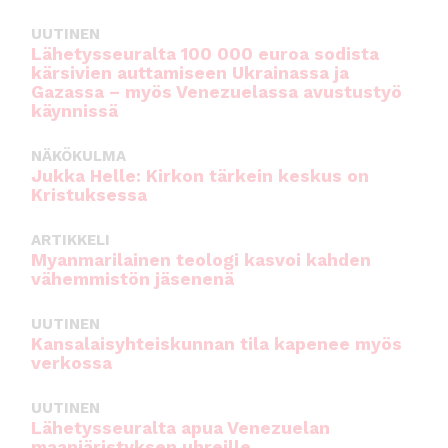
UUTINEN
Lähetysseuralta 100 000 euroa sodista
kärsivien auttamiseen Ukrainassa ja
Gazassa – myös Venezuelassa avustustyö
käynnissä
NÄKÖKULMA
Jukka Helle: Kirkon tärkein keskus on
Kristuksessa
ARTIKKELI
Myanmarilainen teologi kasvoi kahden
vähemmistön jäsenenä
UUTINEN
Kansalaisyhteiskunnan tila kapenee myös
verkossa
UUTINEN
Lähetysseuralta apua Venezuelan
maanjäristyksen uhreille