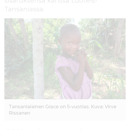
sisaruksensa kanssa Luoteis-
l
Tansaniassa.
t
ö
ö
n
Tansanialainen Grace on 5-vuotias. Kuva: Virve
Rissanen