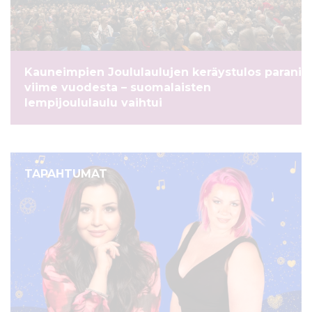
ö
n
Kauneimpien Joululaulujen keräystulos parani
viime vuodesta – suomalaisten
lempijoululaulu vaihtui
TAPAHTUMAT