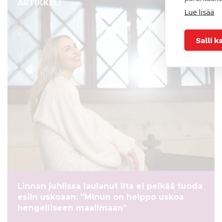
ARTIKKELI
Lue lisää
Salli k
Linnan juhlissa laulanut Ilta ei pelkää tuoda
esiin uskoaan: ”Minun on helppo uskoa
hengelliseen maailmaan”