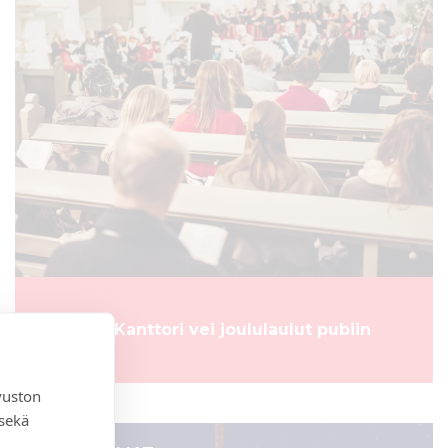
Podcast: Kanttori vei joululaulut pubiin
vuston
 sekä