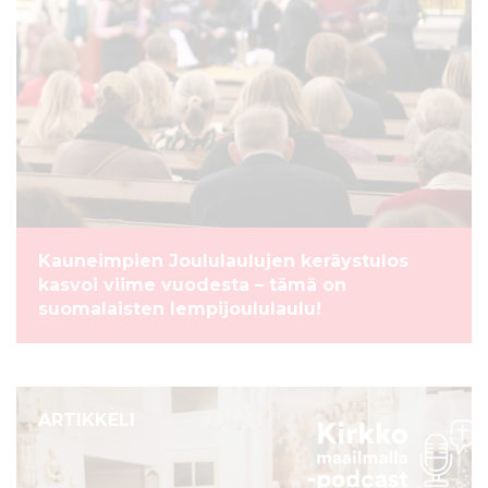
Kauneimpien Joululaulujen keräystulos
kasvoi viime vuodesta – tämä on
suomalaisten lempijoululaulu!
ARTIKKELI