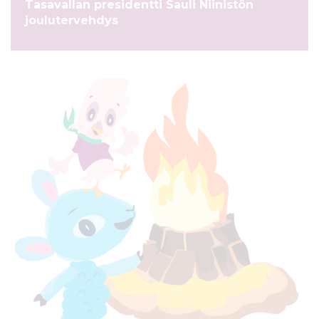
Tasavallan presidentti Sauli Niinistön
joulutervehdys
UUTINEN