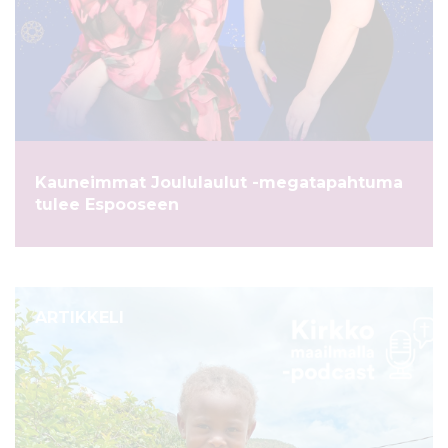
Kauneimmat Joululaulut -megatapahtuma
tulee Espooseen
ARTIKKELI