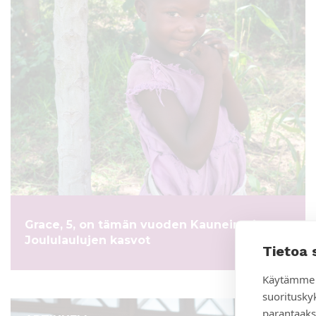
Grace, 5, on tämän vuoden Kauneimpien
Joululaulujen kasvot
Tietoa 
Käytämme 
suoritusky
parantaaks