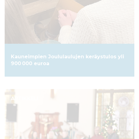
Kauneimpien Joululaulujen keräystulos yli
900 000 euroa
ARTIKKELI