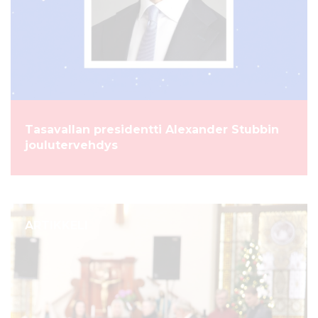
Tasavallan presidentti Alexander Stubbin
joulutervehdys
ARTIKKELI