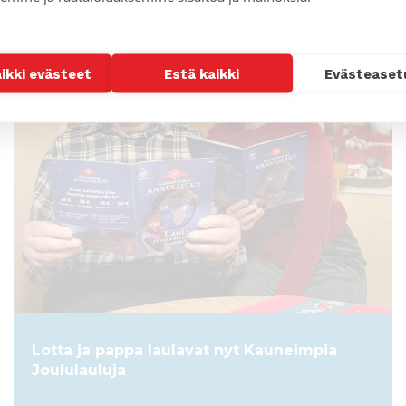
ARTIKKELI
aikki evästeet
Estä kaikki
Evästeaset
Lotta ja pappa laulavat nyt Kauneimpia
Joululauluja