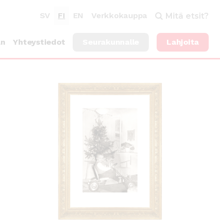
SV
FI
EN
Verkkokauppa
Mitä etsit?
an
Yhteystiedot
Seurakunnalle
Lahjoita
UUTINEN