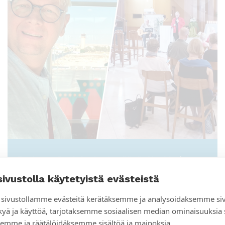
Podcast: Joululaulut keräävät Kaakkois-
Aasian suomalaiset yhteen
sivustolla käytetyistä evästeistä
sivustollamme evästeitä kerätäksemme ja analysoidaksemme si
kyä ja käyttöä, tarjotaksemme sosiaalisen median ominaisuuksia
emme ja räätälöidäksemme sisältöä ja mainoksia.