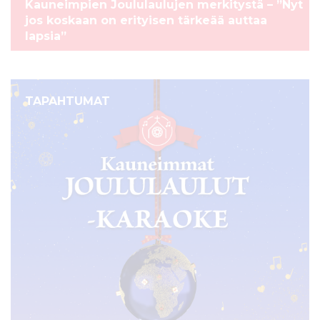
Kauneimpien Joululaulujen merkitystä – ”Nyt
jos koskaan on erityisen tärkeää auttaa
lapsia”
TAPAHTUMAT