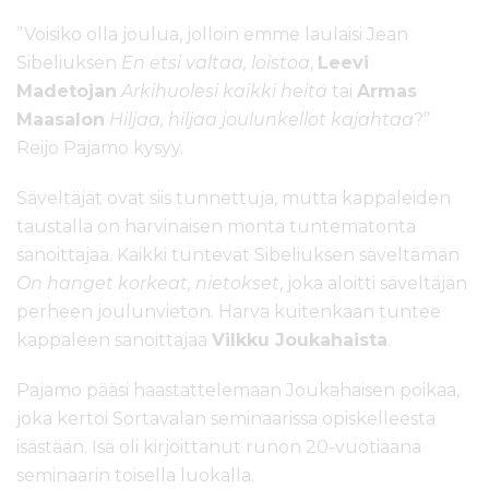
”Voisiko olla joulua, jolloin emme laulaisi Jean
Sibeliuksen
En etsi valtaa, loistoa
,
Leevi
Madetojan
Arkihuolesi kaikki heitä
tai
Armas
Maasalon
Hiljaa, hiljaa joulunkellot kajahtaa
?”
Reijo Pajamo kysyy.
Säveltäjät ovat siis tunnettuja, mutta kappaleiden
taustalla on harvinaisen monta tuntematonta
sanoittajaa. Kaikki tuntevat Sibeliuksen säveltämän
On hanget korkeat, nietokset
, joka aloitti säveltäjän
perheen joulunvieton. Harva kuitenkaan tuntee
kappaleen sanoittajaa
Vilkku Joukahaista
.
Pajamo pääsi haastattelemaan Joukahaisen poikaa,
joka kertoi Sortavalan seminaarissa opiskelleesta
isästään. Isä oli kirjoittanut runon 20-vuotiaana
seminaarin toisella luokalla.