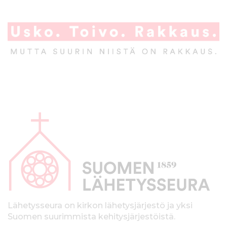
A
l
a
p
a
l
k
Lähetysseura on kirkon lähetysjärjestö ja yksi
Suomen suurimmista kehitysjärjestöistä.