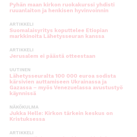
Pyhän maan kirkon ruokakurssi yhdisti
ruuanlaiton ja henkisen hyvinvoinnin
ARTIKKELI
Suomalaisyritys koputtelee Etiopian
markkinoita Lähetysseuran kanssa
ARTIKKELI
Jerusalem ei päästä otteestaan
UUTINEN
Lähetysseuralta 100 000 euroa sodista
kärsivien auttamiseen Ukrainassa ja
Gazassa – myös Venezuelassa avustustyö
käynnissä
NÄKÖKULMA
Jukka Helle: Kirkon tärkein keskus on
Kristuksessa
ARTIKKELI