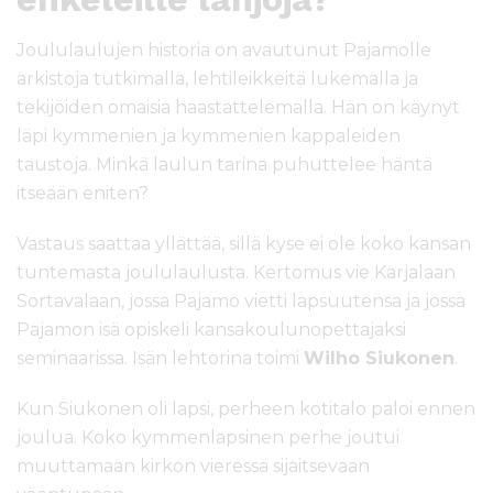
Joululaulujen historia on avautunut Pajamolle
arkistoja tutkimalla, lehtileikkeitä lukemalla ja
tekijöiden omaisia haastattelemalla. Hän on käynyt
läpi kymmenien ja kymmenien kappaleiden
taustoja. Minkä laulun tarina puhuttelee häntä
itseään eniten?
Vastaus saattaa yllättää, sillä kyse ei ole koko kansan
tuntemasta joululaulusta. Kertomus vie Karjalaan
Sortavalaan, jossa Pajamo vietti lapsuutensa ja jossa
Pajamon isä opiskeli kansakoulunopettajaksi
seminaarissa. Isän lehtorina toimi
Wilho Siukonen
.
Kun Siukonen oli lapsi, perheen kotitalo paloi ennen
joulua. Koko kymmenlapsinen perhe joutui
muuttamaan kirkon vieressä sijaitsevaan