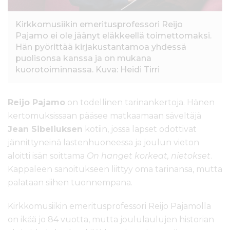
Kirkkomusiikin emeritusprofessori Reijo
Pajamo ei ole jäänyt eläkkeellä toimettomaksi.
Hän pyörittää kirjakustantamoa yhdessä
puolisonsa kanssa ja on mukana
kuorotoiminnassa. Kuva: Heidi Tirri
Reijo Pajamo
on todellinen tarinankertoja. Hänen
kertomuksissaan pääsee matkaamaan säveltäjä
Jean Sibeliuksen
kotiin, jossa lapset odottivat
jännittyneinä lastenhuoneessa ja joulun vieton
aloitti isän soittama
On hanget korkeat, nietokset
.
Kappaleen sanoitukseen liittyy oma tarinansa, mutta
palataan siihen tuonnempana.
Kirkkomusiikin emeritusprofessori Reijo Pajamolla
on ikää jo 84 vuotta, mutta joululaulujen historian