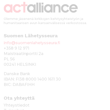
k
i
Olemme jäsenenä kirkkojen kehitysyhteistyön ja
humanitaarisen avun kansainvälisessä verkostossa.
Suomen Lähetysseura
info@suomenlahetysseura.fi
+358 9 12 971
Maistraatinportti 2a
PL 56
00241 HELSINKI
Danske Bank
IBAN: FI38 8000 1400 1611 30
BIC: DABAFIHH
Ota yhteyttä
Yhteystiedot