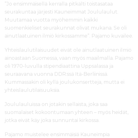
”Jo ensimmäisellä kerralla pitkälti toistasataa
seurakuntaa järjesti Kauneimmat Joululaulut.
Muutamaa vuotta myöhemmin kaikki
suomenkieliset seurakunnat olivat mukana. Se oli
ainutlaatuinen ilmiö kirkossamme”. Pajamo kuvailee.
Yhteislaulutilaisuudet eivät ole ainutlaatuinen ilmiö
ainoastaan Suomessa, vaan myös maailmalla. Pajamo
oli 1970-luvulla stipendiaattina Uppsalassa ja
seuraavana vuonna DDR:ssä Itä-Berliinissä.
Kummassakin oli kyllä joulukonsertteja, mutta ei
yhteislaulutilaisuuksia.
Joululauluissa on jotakin sellaista, joka saa
suomalaiset kokoontumaan yhteen – myös heidät,
jotka eivät käy joka sunnuntai kirkossa.
Pajamo muistelee ensimmäisiä Kauneimpia