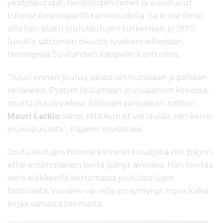
yksityiskohdat, henkilöiden nimet ja vuosiluvut
tulevat ilmiömäisellä tarkkuudella. Se ei ole ihme,
sillä hän aloitti joululaulujen tutkimisen jo 1970-
luvulla sattuman oikusta työskennellessään
Helsingissä Suvilahden kappelin kanttorina.
”Juuri ennen joulua sairastuin flunssaan ja pahaan
sellaiseen. Pystyin laulamaan jouluaamun kirkossa,
mutta ilta oli vaikea. Silloinen piiripastori, tohtori
Mauri Larkio
sanoi, että kun et voi laulaa, niin kerro
joululauluista”, Pajamo muistelee.
Joululaulujen historia kiinnosti kuulijoita niin paljon,
ettei ensimmäinen kerta jäänyt ainoaksi. Hän kiertää
vielä eläkkeellä kertomassa joululaulujen
historiasta. Vuosien varrella on syntynyt myös kaksi
kirjaa samasta teemasta.