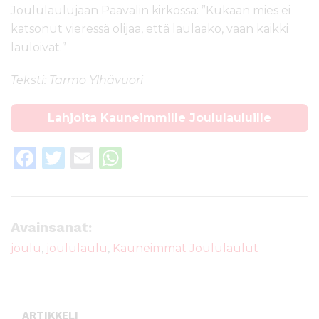
Joululaulujaan Paavalin kirkossa: ”Kukaan mies ei
katsonut vieressä olijaa, että laulaako, vaan kaikki
lauloivat.”
Teksti: Tarmo Ylhävuori
Lahjoita Kauneimmille Joululauluille
F
T
E
W
a
w
m
h
c
it
ai
a
e
te
l
ts
Avainsanat:
b
r
A
joulu
,
joululaulu
,
Kauneimmat Joululaulut
o
p
o
p
k
ARTIKKELI