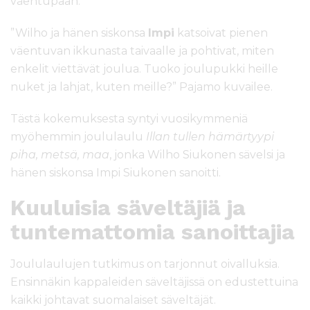
väentupaan.
”Wilho ja hänen siskonsa
Impi
katsoivat pienen
väentuvan ikkunasta taivaalle ja pohtivat, miten
enkelit viettävät joulua. Tuoko joulupukki heille
nuket ja lahjat, kuten meille?” Pajamo kuvailee.
Tästä kokemuksesta syntyi vuosikymmeniä
myöhemmin joululaulu
Illan tullen hämärtyypi
piha, metsä, maa
, jonka Wilho Siukonen sävelsi ja
hänen siskonsa Impi Siukonen sanoitti.
Kuuluisia säveltäjiä ja
tuntemattomia sanoittajia
Joululaulujen tutkimus on tarjonnut oivalluksia.
Ensinnäkin kappaleiden säveltäjissä on edustettuina
kaikki johtavat suomalaiset säveltäjät.