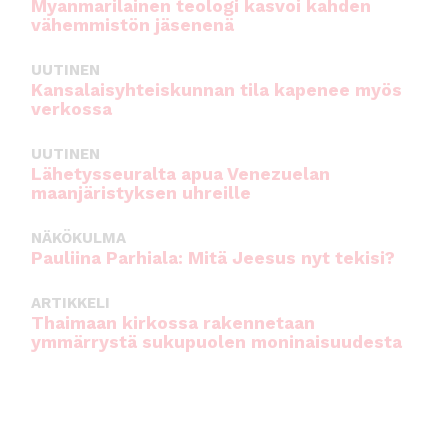
Myanmarilainen teologi kasvoi kahden
vähemmistön jäsenenä
UUTINEN
Kansalaisyhteiskunnan tila kapenee myös
verkossa
UUTINEN
Lähetysseuralta apua Venezuelan
maanjäristyksen uhreille
NÄKÖKULMA
Pauliina Parhiala: Mitä Jeesus nyt tekisi?
ARTIKKELI
Thaimaan kirkossa rakennetaan
ymmärrystä sukupuolen moninaisuudesta