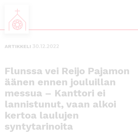
S
S
i
i
i
i
ARTIKKELI
30.12.2022
r
r
r
r
y
y
s
a
Flunssa vei Reijo Pajamon
u
l
äänen ennen jouluillan
o
a
r
p
messua – Kanttori ei
a
a
a
l
lannistunut, vaan alkoi
n
k
kertoa laulujen
s
k
i
i
syntytarinoita
s
i
ä
n