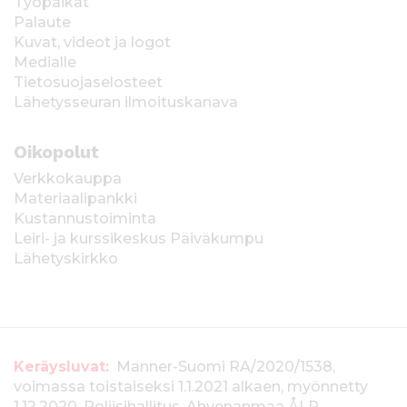
Työpaikat
Palaute
Kuvat, videot ja logot
Medialle
Tietosuojaselosteet
Lähetysseuran ilmoituskanava
Oikopolut
Verkkokauppa
Materiaalipankki
Kustannustoiminta
Leiri- ja kurssikeskus Päiväkumpu
Lähetyskirkko
T
Keräysluvat:
Manner-Suomi RA/2020/1538,
voimassa toistaiseksi 1.1.2021 alkaen, myönnetty
i
1.12.2020, Poliisihallitus. Ahvenanmaa ÅLR