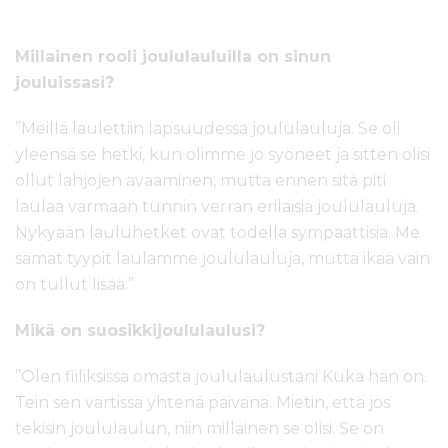
Millainen rooli joululauluilla on sinun
jouluissasi?
”Meillä laulettiin lapsuudessa joululauluja. Se oli
yleensä se hetki, kun olimme jo syöneet ja sitten olisi
ollut lahjojen avaaminen, mutta ennen sitä piti
laulaa varmaan tunnin verran erilaisia joululauluja.
Nykyään lauluhetket ovat todella sympaattisia. Me
samat tyypit laulamme joululauluja, mutta ikää vain
on tullut lisää.”
Mikä on suosikkijoululaulusi?
”Olen fiiliksissä omasta joululaulustani Kuka hän on.
Tein sen vartissa yhtenä päivänä. Mietin, että jos
tekisin joululaulun, niin millainen se olisi. Se on