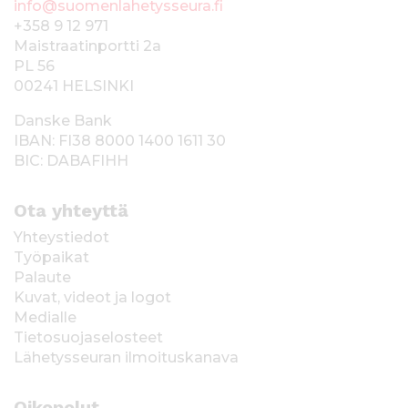
info@suomenlahetysseura.fi
+358 9 12 971
Maistraatinportti 2a
PL 56
00241 HELSINKI
Danske Bank
IBAN: FI38 8000 1400 1611 30
BIC: DABAFIHH
Ota yhteyttä
Yhteystiedot
Työpaikat
Palaute
Kuvat, videot ja logot
Medialle
Tietosuojaselosteet
Lähetysseuran ilmoituskanava
Oikopolut