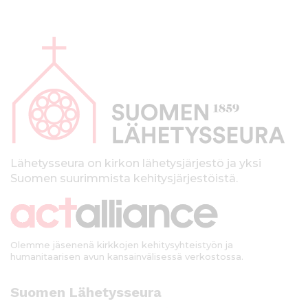
A
l
a
p
a
l
k
Lähetysseura on kirkon lähetysjärjestö ja yksi
Suomen suurimmista kehitysjärjestöistä.
k
i
Olemme jäsenenä kirkkojen kehitysyhteistyön ja
humanitaarisen avun kansainvälisessä verkostossa.
Suomen Lähetysseura