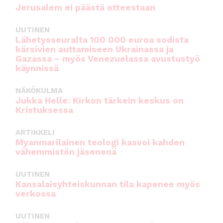
Jerusalem ei päästä otteestaan
UUTINEN
Lähetysseuralta 100 000 euroa sodista
kärsivien auttamiseen Ukrainassa ja
Gazassa – myös Venezuelassa avustustyö
käynnissä
NÄKÖKULMA
Jukka Helle: Kirkon tärkein keskus on
Kristuksessa
ARTIKKELI
Myanmarilainen teologi kasvoi kahden
vähemmistön jäsenenä
UUTINEN
Kansalaisyhteiskunnan tila kapenee myös
verkossa
UUTINEN