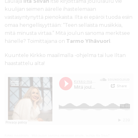
Laulaja
Ilta Silvan
itse kirjoittama joululaulu vie
kuulijan seimen äärelle ihastelemaan
vastasyntynyttä pienokaista. Ilta ei epäröi tuoda esiin
omaa hengellisyyttään: “Teen sellaista musiikkia,
mitä minusta virtaa.” Mitä joulun sanoma merkitsee
hänelle? Toimittajana on
Tarmo Ylhävuori
.
Kuuntele Kirkko maailmalla -ohjelma tai lue Iltan
haastattelu alta!
Kirkko maailmalla
·
Mitä joulun sanoma merkitsee sinulle, laulaja Ilta Silva?