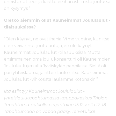
onnistunut teos ja käsittelee ihanasti, mistä joulussa
on kysymys.”
Oletko aiemmin ollut Kauneimmat Joululaulut -
tilaisuuksissa?
”Olen käynyt, ne ovat ihania. Viime vuosina, kun itse
olen veivannut joululauluja, en ole käynyt
Kauneimmat Joululaulut -tilaisuuksissa. Mutta
ensimmäinen oma joulukonserttini oli Kauneimpien
Joululaulujen alla Jyväskylän pappilassa. Siellä oli
pari yhteislaulua, ja sitten lauloin itse. Kauneimmat
Joululaulut -vihkosista laulamme kotonakin.”
Ilta esiintyy Kauneimmat Joululaulut -
yhteislaulutapahtumassa kauppakeskus Triplan
Tapahtuma-aukiolla perjantaina 15.12. kello 17–18.
Tapahtumaan on vapaa pääsy. Tervetuloa!