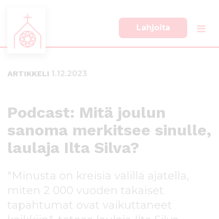
Lahjoita
S
S
i
i
i
i
ARTIKKELI
1.12.2023
r
r
r
r
y
y
s
a
Podcast: Mitä joulun
u
l
sanoma merkitsee sinulle,
o
a
r
p
laulaja Ilta Silva?
a
a
a
l
n
k
"Minusta on kreisiä välillä ajatella,
s
k
miten 2 000 vuoden takaiset
i
i
s
i
tapahtumat ovat vaikuttaneet
ä
n