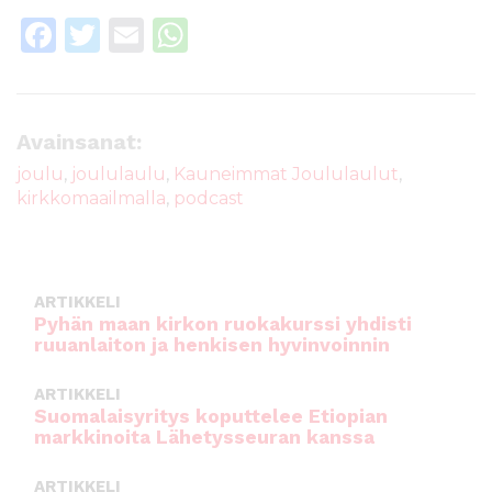
F
T
E
W
a
w
m
h
c
it
ai
a
e
te
l
ts
Avainsanat:
b
r
A
joulu
,
joululaulu
,
Kauneimmat Joululaulut
,
kirkkomaailmalla
,
podcast
o
p
o
p
k
ARTIKKELI
Pyhän maan kirkon ruokakurssi yhdisti
ruuanlaiton ja henkisen hyvinvoinnin
ARTIKKELI
Suomalaisyritys koputtelee Etiopian
markkinoita Lähetysseuran kanssa
ARTIKKELI