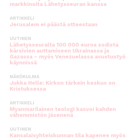
markkinoita Lähetysseuran kanssa
ARTIKKELI
Jerusalem ei päästä otteestaan
UUTINEN
Lähetysseuralta 100 000 euroa sodista
kärsivien auttamiseen Ukrainassa ja
Gazassa – myös Venezuelassa avustustyö
käynnissä
NÄKÖKULMA
Jukka Helle: Kirkon tärkein keskus on
Kristuksessa
ARTIKKELI
Myanmarilainen teologi kasvoi kahden
vähemmistön jäsenenä
UUTINEN
Kansalaisyhteiskunnan tila kapenee myös