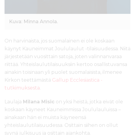
Kuva: Minna Annola.
On harvinaista, jos suomalainen ei ole koskaan
käynyt Kauneimmat Joululaulut -tilaisuudessa. Niitä
järjestetään vuosittain satoja, joten valinnanvaraa
riittää. Yhteislaulutilaisuuksiin kertoo osallistuvansa
ainakin toisinaan yli puolet suomalaisista, ilmenee
Kirkon teettämästä
Gallup Ecclesiastica -
tutkimuksesta
.
Laulaja
Milana Misic
on yksi heistä, jotka eivät ole
koskaan käyneet Kauneimmissa Joululauluissa –
ainakaan hän ei muista käyneensä
yhteislaulutilaisuudessa. Osittain siihen on ollut
syynä julkisuus ja osittain ajankohta.