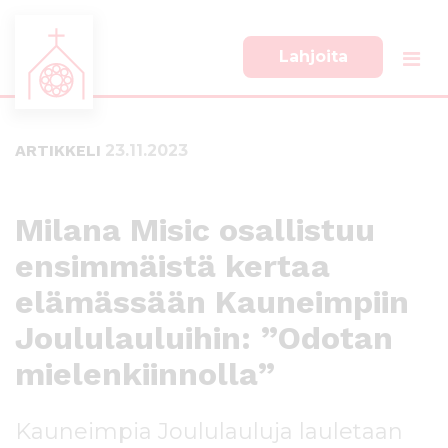
Lahjoita
S
S
i
i
i
i
ARTIKKELI
23.11.2023
r
r
r
r
y
y
s
a
Milana Misic osallistuu
u
l
ensimmäistä kertaa
o
a
r
p
elämässään Kauneimpiin
a
a
a
l
Joululauluihin: ”Odotan
n
k
mielenkiinnolla”
s
k
i
i
s
i
Kauneimpia Joululauluja lauletaan
ä
n