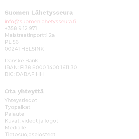
Suomen Lähetysseura
info@suomenlahetysseura.fi
+358 9 12 971
Maistraatinportti 2a
PL 56
00241 HELSINKI
Danske Bank
IBAN: FI38 8000 1400 1611 30
BIC: DABAFIHH
Ota yhteyttä
Yhteystiedot
Työpaikat
Palaute
Kuvat, videot ja logot
Medialle
Tietosuojaselosteet