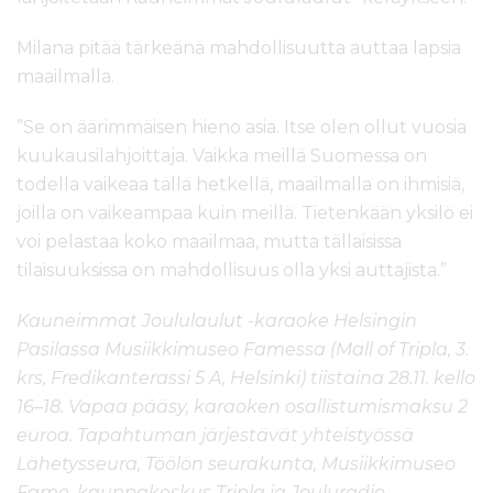
Milana pitää tärkeänä mahdollisuutta auttaa lapsia
maailmalla.
”Se on äärimmäisen hieno asia. Itse olen ollut vuosia
kuukausilahjoittaja. Vaikka meillä Suomessa on
todella vaikeaa tällä hetkellä, maailmalla on ihmisiä,
joilla on vaikeampaa kuin meillä. Tietenkään yksilö ei
voi pelastaa koko maailmaa, mutta tällaisissa
tilaisuuksissa on mahdollisuus olla yksi auttajista.”
Kauneimmat Joululaulut -karaoke Helsingin
Pasilassa Musiikkimuseo Famessa (Mall of Tripla, 3.
krs, Fredikanterassi 5 A, Helsinki) tiistaina 28.11. kello
16–18. Vapaa pääsy, karaoken osallistumismaksu 2
euroa. Tapahtuman järjestävät yhteistyössä
Lähetysseura, Töölön seurakunta, Musiikkimuseo
Fame, kauppakeskus Tripla ja Jouluradio.