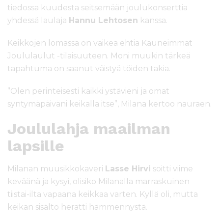
tiedossa kuudesta seitsemään joulukonserttia
yhdessä laulaja
Hannu Lehtosen
kanssa.
Keikkojen lomassa on vaikea ehtiä Kauneimmat
Joululaulut -tilaisuuteen. Moni muukin tärkeä
tapahtuma on saanut väistyä töiden takia.
”Olen perinteisesti kaikki ystävieni ja omat
syntymäpäiväni keikalla itse”, Milana kertoo nauraen.
Joululahja maailman
lapsille
Milanan muusikkokaveri
Lasse Hirvi
soitti viime
keväänä ja kysyi, olisiko Milanalla marraskuinen
tiistai-ilta vapaana keikkaa varten. Kyllä oli, mutta
keikan sisältö herätti hämmennystä.