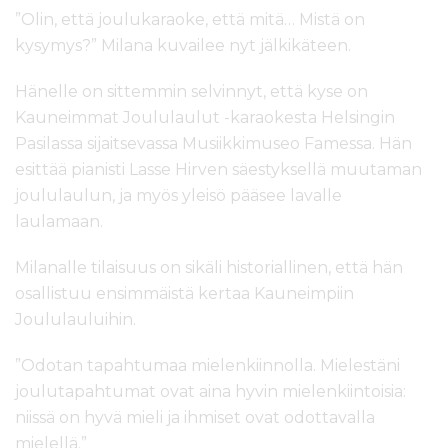
”Olin, että joulukaraoke, että mitä… Mistä on
kysymys?” Milana kuvailee nyt jälkikäteen.
Hänelle on sittemmin selvinnyt, että kyse on
Kauneimmat Joululaulut -karaokesta Helsingin
Pasilassa sijaitsevassa Musiikkimuseo Famessa. Hän
esittää pianisti Lasse Hirven säestyksellä muutaman
joululaulun, ja myös yleisö pääsee lavalle
laulamaan.
Milanalle tilaisuus on sikäli historiallinen, että hän
osallistuu ensimmäistä kertaa Kauneimpiin
Joululauluihin.
”Odotan tapahtumaa mielenkiinnolla. Mielestäni
joulutapahtumat ovat aina hyvin mielenkiintoisia:
niissä on hyvä mieli ja ihmiset ovat odottavalla
mielellä.”