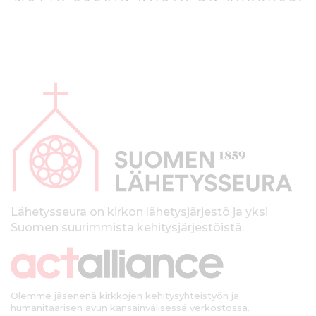
A
l
a
p
a
l
k
Lähetysseura on kirkon lähetysjärjestö ja yksi
Suomen suurimmista kehitysjärjestöistä.
k
i
Olemme jäsenenä kirkkojen kehitysyhteistyön ja
humanitaarisen avun kansainvälisessä verkostossa.