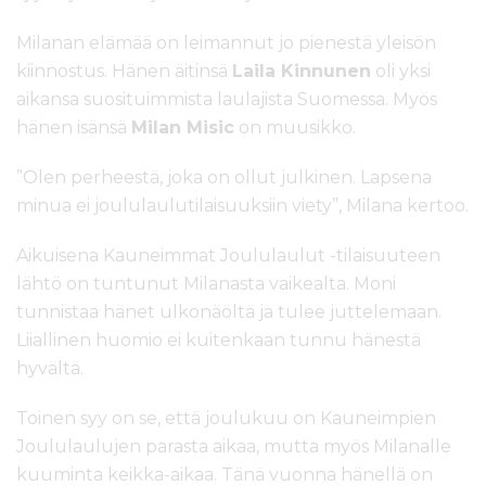
Milanan elämää on leimannut jo pienestä yleisön
kiinnostus. Hänen äitinsä
Laila Kinnunen
oli yksi
aikansa suosituimmista laulajista Suomessa. Myös
hänen isänsä
Milan Misic
on muusikko.
”Olen perheestä, joka on ollut julkinen. Lapsena
minua ei joululaulutilaisuuksiin viety”, Milana kertoo.
Aikuisena Kauneimmat Joululaulut -tilaisuuteen
lähtö on tuntunut Milanasta vaikealta. Moni
tunnistaa hänet ulkonäöltä ja tulee juttelemaan.
Liiallinen huomio ei kuitenkaan tunnu hänestä
hyvältä.
Toinen syy on se, että joulukuu on Kauneimpien
Joululaulujen parasta aikaa, mutta myös Milanalle
kuuminta keikka-aikaa. Tänä vuonna hänellä on