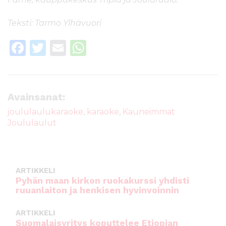
Teksti: Tarmo Ylhävuori
F
T
E
W
a
w
m
h
c
it
ai
a
e
te
l
ts
Avainsanat:
b
r
A
joululaulukaraoke
,
karaoke
,
Kauneimmat
Joululaulut
o
p
o
p
k
ARTIKKELI
Pyhän maan kirkon ruokakurssi yhdisti
ruuanlaiton ja henkisen hyvinvoinnin
ARTIKKELI
Suomalaisyritys koputtelee Etiopian