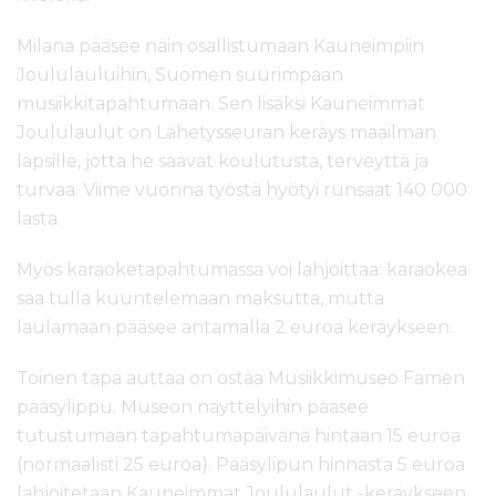
Milana pääsee näin osallistumaan Kauneimpiin
Joululauluihin, Suomen suurimpaan
musiikkitapahtumaan. Sen lisäksi Kauneimmat
Joululaulut on Lähetysseuran keräys maailman
lapsille, jotta he saavat koulutusta, terveyttä ja
turvaa. Viime vuonna työstä hyötyi runsaat 140 000
lasta.
Myös karaoketapahtumassa voi lahjoittaa: karaokea
saa tulla kuuntelemaan maksutta, mutta
laulamaan pääsee antamalla 2 euroa keräykseen.
Toinen tapa auttaa on ostaa Musiikkimuseo Famen
pääsylippu. Museon näyttelyihin pääsee
tutustumaan tapahtumapäivänä hintaan 15 euroa
(normaalisti 25 euroa). Pääsylipun hinnasta 5 euroa
lahjoitetaan Kauneimmat Joululaulut -keräykseen.