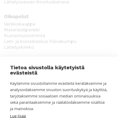
Lähetysseuran ilmoituskanava
Oikopolut
Verkkokauppa
Materiaalipankki
Kustannustoiminta
Leiri- ja kurssikeskus Päiväkumpu
Lähetyskirkko
Tietoa sivustolla käytetyistä
evästeistä
T
Keräysluvat:
Manner-Suomi RA/2020/1538,
Käytämme sivustollamme evästeitä kerätäksemme ja
voimassa toistaiseksi 1.1.2021 alkaen, myönnetty
i
analysoidaksemme sivuston suorituskykyä ja käyttöä,
1.12.2020, Poliisihallitus. Ahvenanmaa ÅLR
tarjotaksemme sosiaalisen median ominaisuuksia
e
2025/5437, voimassa 1.1.–31.12.2026, myönnetty
28.8.2025 Ahvenanmaan maakuntahallitus. Kerätyt
sekä parantaaksemme ja räätälöidäksemme sisältöä
d
varat käytetään Suomen Lähetysseuran
ja mainoksia.
ulkomaantyöhön. Lahjoittajan tiedot tallennetaan
o
Lue lisää