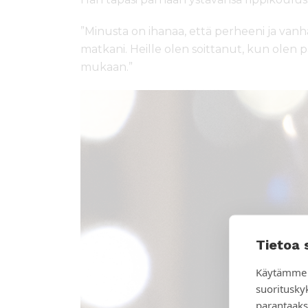
”Minusta on ihanaa, että perheeni ja van
matkani. Heille olen soittanut, kun olen
mukaan.”
Tietoa 
Käytämme 
suoritusky
parantaaks