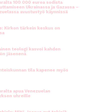
ralta 100 000 euroa sodista
auttamiseen Ukrainassa ja Gazassa –
uelassa avustustyö käynnissä
e: Kirkon tärkein keskus on
sa
inen teologi kasvoi kahden
ön jäsenenä
hteiskunnan tila kapenee myös
ralta apua Venezuelan
yksen uhreille