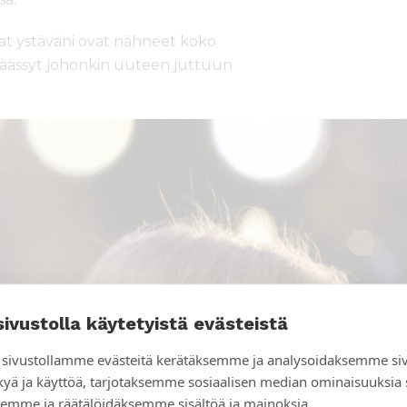
hat ystäväni ovat nähneet koko
 päässyt johonkin uuteen juttuun
sivustolla käytetyistä evästeistä
sivustollamme evästeitä kerätäksemme ja analysoidaksemme si
kyä ja käyttöä, tarjotaksemme sosiaalisen median ominaisuuksia
emme ja räätälöidäksemme sisältöä ja mainoksia.