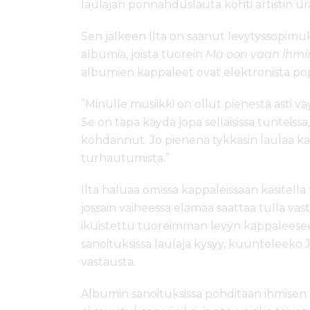
laulajan ponnahduslauta kohti artistin ur
Sen jälkeen Ilta on saanut levytyssopimuks
albumia, joista tuorein
Mä oon vaan ihmi
albumien kappaleet ovat elektronista pop
”Minulle musiikki on ollut pienestä asti väy
Se on tapa käydä jopa sellaisissa tunteissa
kohdannut. Jo pienenä tykkäsin laulaa kaikk
turhautumista.”
Ilta haluaa omissa kappaleissaan käsitellä tu
jossain vaiheessa elämää saattaa tulla vast
ikuistettu tuoreimman levyn kappalees
sanoituksissa laulaja kysyy, kuunteleek
vastausta.
Albumin sanoituksissa pohditaan ihmisen 