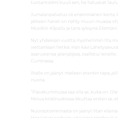
tuotantotiimi kuuli sen, he halusivat laul
Jumalanpalvelus oli ensimmäinen kerta, kun
jälkeen hänet on nähty muun muassa oh
Musiikin Kilpailu
ja tänä syksynä
Elämäni 
Nyt yhdeksän vuotta myöhemmin Ilta m
viettämiään hetkiä. Hän kävi Lähetysseu
sisarustensa jalanjäljissä, osallistui leireil
Cuminassa.
Iltalle on jäänyt mieleen etenkin tapa, jo
nuoria.
”Päiväkummussa saa olla se, kuka on. Olet
Minua kristinuskossa liikuttaa eniten se, e
Nuorisotoiminnasta on jäänyt Iltan elämää
Hän tapasi parhaan ystävänsä rippikoulus