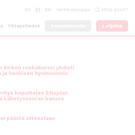
SV
FI
EN
Verkkokauppa
Mitä etsit?
an
Yhteystiedot
Seurakunnalle
Lahjoita
 kirkon ruokakurssi yhdisti
n ja henkisen hyvinvoinnin
ritys koputtelee Etiopian
a Lähetysseuran kanssa
ei päästä otteestaan