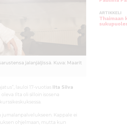
Pauliina Pa
ARTIKKELI
Thaimaan 
sukupuole
sarustensa jalanjäljissä. Kuva: Maarit
jatus”, lauloi 17-vuotias
Ilta Silva
eva Ilta oli silloin isosena
kurssikeskuksessa.
aan jumalanpalvelukseen. Kappale ei
eluksen ohjelmaan, mutta kun