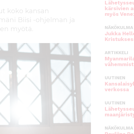
Lähetysseu
kärsivien 
ssut koko kansan
myös Venez
mäni Biisi -ohjelman ja
ien myötä.
NÄKÖKULMA
Jukka Hell
Kristukses
ARTIKKELI
Myanmarila
vähemmist
UUTINEN
Kansalaisy
verkossa
UUTINEN
Lähetysseu
maanjärist
NÄKÖKULMA