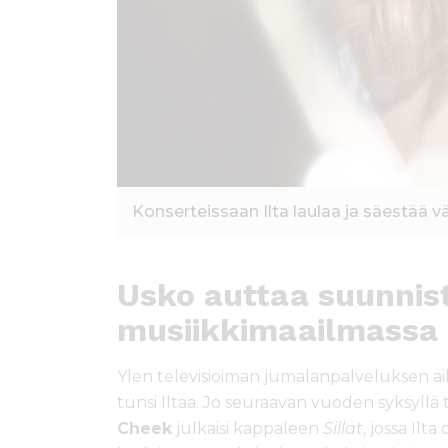
Konserteissaan Ilta laulaa ja säestää vä
Usko auttaa suunni
musiikkimaailmassa
Ylen televisioiman jumalanpalveluksen aik
tunsi Iltaa. Jo seuraavan vuoden syksyllä til
Cheek
julkaisi kappaleen
Sillat
, jossa Ilt