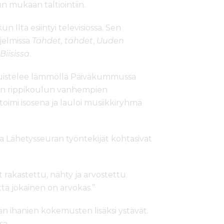
un mukaan taltiointiin.
 Ilta esiintyi televisiossa. Sen
jelmissa
Tähdet, tähdet
,
Uuden
Biisissä
.
uistelee lämmöllä Päiväkummussa
ran rippikoulun vanhempien
le, toimi isosena ja lauloi musiikkiryhmä
lla Lähetysseuran työntekijät kohtasivat
 rakastettu, nähty ja arvostettu.
ttä jokainen on arvokas.”
n ihanien kokemusten lisäksi ystävät.
sa.