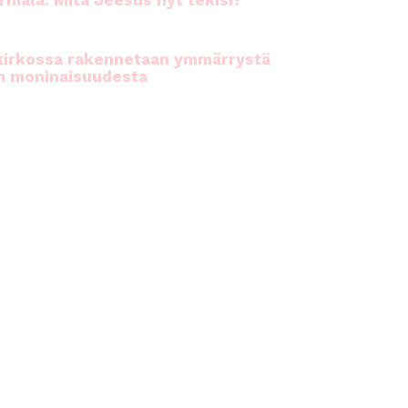
rhiala: Mitä Jeesus nyt tekisi?
kirkossa rakennetaan ymmärrystä
n moninaisuudesta