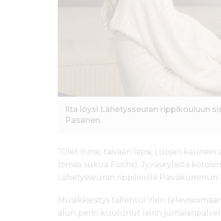
Ilta löysi Lähetysseuran rippikouluun si
Pasanen.
”Olet ihme, taivaan lapsi, Luojan kaunein a
(omaa sukua Fuchs). Jyväskylästä kotoisin ol
Lähetysseuran rippileirillä Päiväkummun 
Musiikkiesitys tallentui Ylen televisioim
alun perin kuulunut leirin jumalanpalv