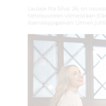
ö
n
Laulaja Ilta Silva, 26, on nou
tietoisuuteen viimeistään Elä
itsenäisyyspäivän Linnan juhl