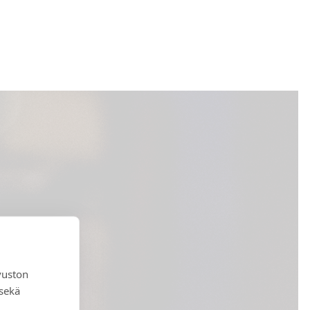
vuston
 sekä