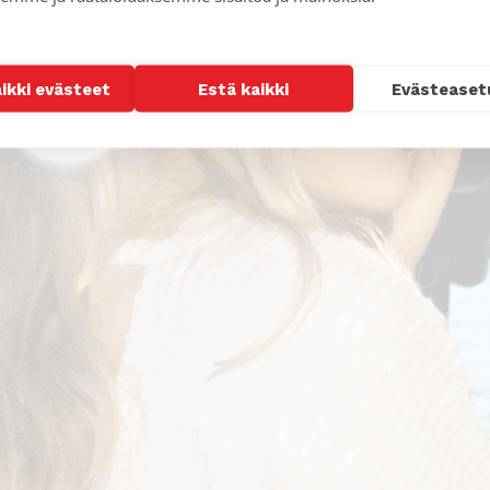
aikki evästeet
Estä kaikki
Evästeaset