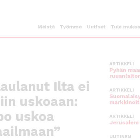
Meistä
Työmme
Uutiset
Tule muka
ARTIKKELI
Pyhän maan
ruuanlaito
aulanut Ilta ei
ARTIKKELI
Suomalaisy
iin uskoaan:
markkinoit
po uskoa
ARTIKKELI
Jerusalem 
aailmaan”
UUTINEN