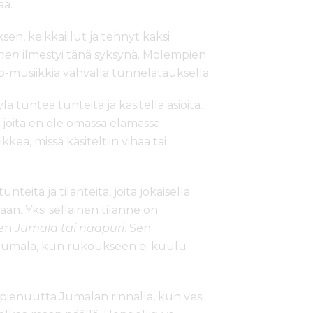
aa.
en, keikkaillut ja tehnyt kaksi
nen
ilmestyi tänä syksynä. Molempien
-musiikkia vahvalla tunnelatauksella.
lä tuntea tunteita ja käsitellä asioita.
, joita en ole omassa elämässä
ea, missä käsiteltiin vihaa tai
nteita ja tilanteita, joita jokaisella
aan. Yksi sellainen tilanne on
een
Jumala tai naapuri
. Sen
o Jumala, kun rukoukseen ei kuulu
pienuutta Jumalan rinnalla, kun vesi