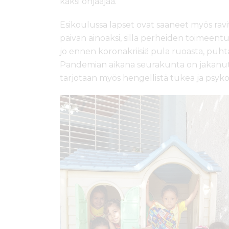
kaksi ohjaajaa.
Esikoulussa lapset ovat saaneet myös ravit
päivän ainoaksi, sillä perheiden toimeentu
jo ennen koronakriisiä pula ruoasta, puhta
Pandemian aikana seurakunta on jakanut 
tarjotaan myös hengellistä tukea ja psyko