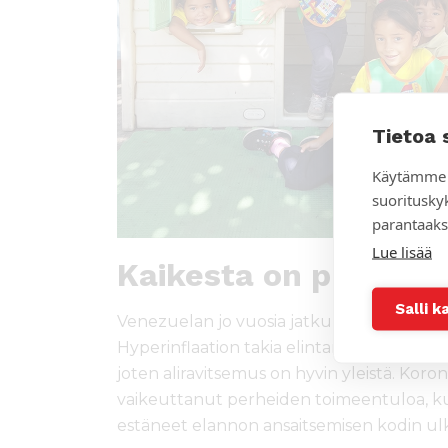
Tietoa 
Käytämme 
suoritusky
parantaaks
Lue lisää
Kaikesta on pulaa
Salli k
Venezuelan jo vuosia jatkuneessa kriisissä
Hyperinflaation takia elintarvikkeet ovat hy
joten aliravitsemus on hyvin yleistä. Kor
vaikeuttanut perheiden toimeentuloa, ku
estäneet elannon ansaitsemisen kodin ul