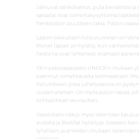
Jatkuvat sähkökatkot, pula bensiinistä ja r
sairaalat ovat toimintakyvyttömiä lääkkei
henkilöstön puutteen takia. Paljon osaa
Lasten oikeuksien toteutuminen on Vene
Monet lapset on hylätty, kun vanhemmat
heistä tai ovat lähteneet etsimään parem
YK:n pakolaisjärjestö UNHCR:n mukaan yli
paennut romahtavasta kotimaastaan. Mo
Kolumbiaan, jossa Lähetysseura on pysty
uuden elämän. On myös paljon lapsia, jotk
kohtalokkain seurauksin.
Väestökato näkyy myös Valencian kaupun
autioita ja liiketilat hylättyjä. Joissakin k
tyhjillään, ja arvioiden mukaan Valencian
entisestä.