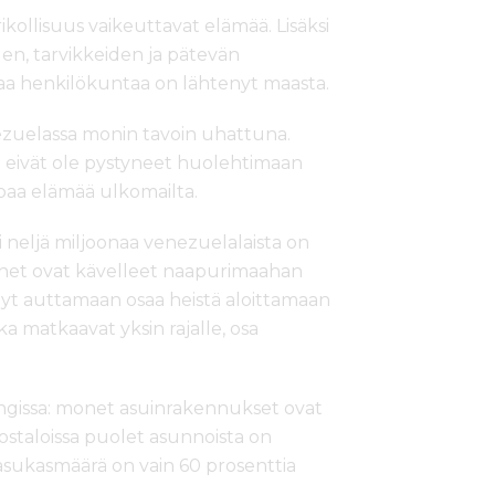
ikollisuus vaikeuttavat elämää. Lisäksi
den, tarvikkeiden ja pätevän
vaa henkilökuntaa on lähtenyt maasta.
zuelassa monin tavoin uhattuna.
 eivät ole pystyneet huolehtimaan
paa elämää ulkomailta.
 neljä miljoonaa venezuelalaista on
net ovat kävelleet naapurimaahan
nyt auttamaan osaa heistä aloittamaan
a matkaavat yksin rajalle, osa
gissa: monet asuinrakennukset ovat
errostaloissa puolet asunnoista on
 asukasmäärä on vain 60 prosenttia