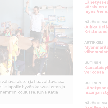
Lähetysseu
kärsivien 
myös Venez
NÄKÖKULMA
Jukka Hell
Kristukses
ARTIKKELI
Myanmarila
vähemmist
UUTINEN
Kansalaisy
verkossa
a vähävaraisten ja haavoittuvassa
UUTINEN
lle lapsille hyvän kasvualustan ja
Lähetysseu
maanjärist
hemmin koulussa. Kuva Katja
NÄKÖKULMA