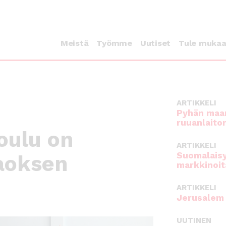
Meistä
Työmme
Uutiset
Tule muka
ARTIKKELI
Pyhän maan
ruuanlaito
oulu on
ARTIKKELI
Suomalaisy
aoksen
markkinoit
ARTIKKELI
Jerusalem 
UUTINEN