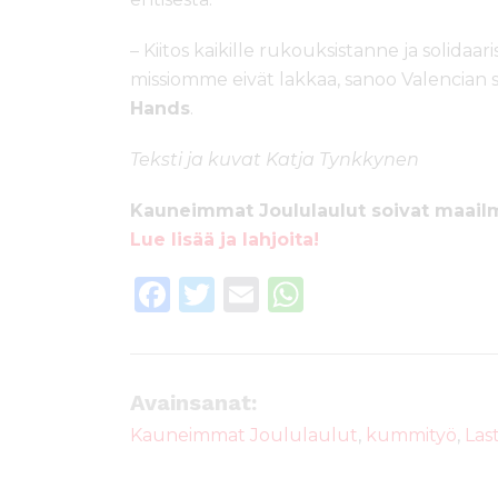
– Kiitos kaikille rukouksistanne ja solid
missiomme eivät lakkaa, sanoo Valencian
Hands
.
Teksti ja kuvat Katja Tynkkynen
Kauneimmat Joululaulut soivat maailm
Lue lisää ja lahjoita!
F
T
E
W
a
w
m
h
c
it
ai
a
e
te
l
ts
Avainsanat:
b
r
A
Kauneimmat Joululaulut
,
kummityö
,
Las
o
p