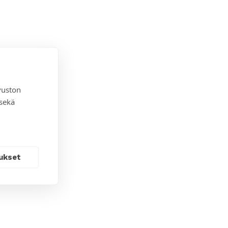
vuston
 sekä
ukset