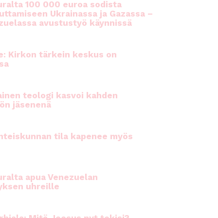
ralta 100 000 euroa sodista
auttamiseen Ukrainassa ja Gazassa –
uelassa avustustyö käynnissä
e: Kirkon tärkein keskus on
sa
inen teologi kasvoi kahden
ön jäsenenä
hteiskunnan tila kapenee myös
ralta apua Venezuelan
yksen uhreille