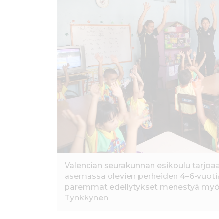
ö
n
Valencian seurakunnan esikoulu tarjoa
asemassa olevien perheiden 4–6-vuotiai
paremmat edellytykset menestyä myö
Tynkkynen