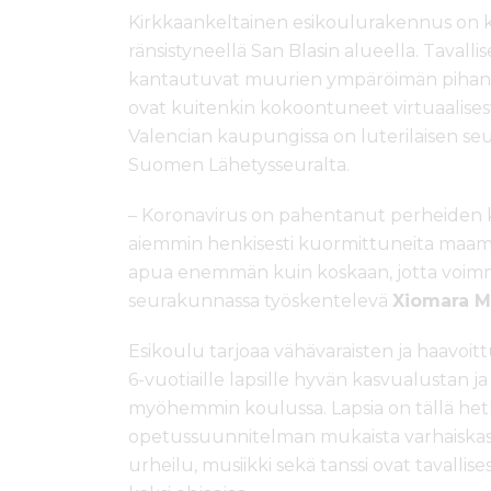
Kirkkaankeltainen esikoulurakennus on k
ränsistyneellä San Blasin alueella. Tavallise
kantautuvat muurien ympäröimän pihan po
ovat kuitenkin kokoontuneet virtuaalisest
Valencian kaupungissa on luterilaisen se
Suomen Lähetysseuralta.
– Koronavirus on pahentanut perheiden k
aiemmin henkisesti kuormittuneita maam
apua enemmän kuin koskaan, jotta voimm
seurakunnassa työskentelevä
Xiomara 
Esikoulu tarjoaa vähävaraisten ja haavoi
6-vuotiaille lapsille hyvän kasvualustan
myöhemmin koulussa. Lapsia on tällä hetk
opetussuunnitelman mukaista varhaiskas
urheilu, musiikki sekä tanssi ovat tavallise