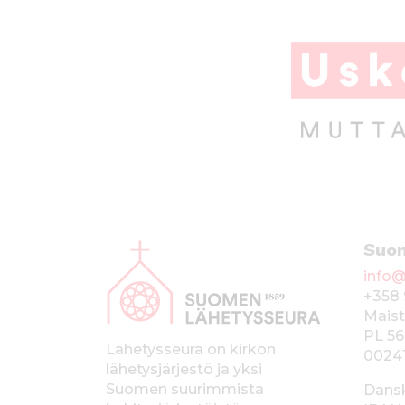
o
p
k
A
Suo
l
info@
a
+358 
p
Maist
PL 56
a
Lähetysseura on kirkon
0024
lähetysjärjestö ja yksi
l
Suomen suurimmista
Dans