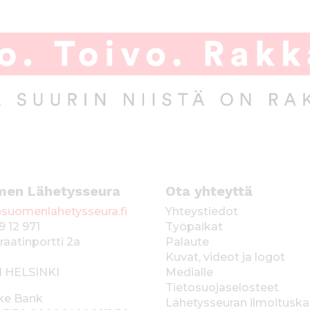
men Lähetysseura
Ota yhteyttä
suomenlahetysseura.fi
Yhteystiedot
9 12 971
Työpaikat
raatinportti 2a
Palaute
Kuvat, videot ja logot
1 HELSINKI
Medialle
Tietosuojaselosteet
ke Bank
Lähetysseuran ilmoitusk