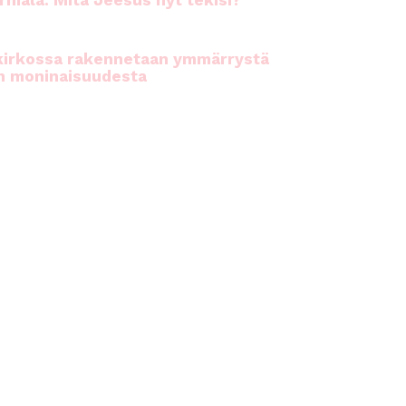
rhiala: Mitä Jeesus nyt tekisi?
kirkossa rakennetaan ymmärrystä
n moninaisuudesta