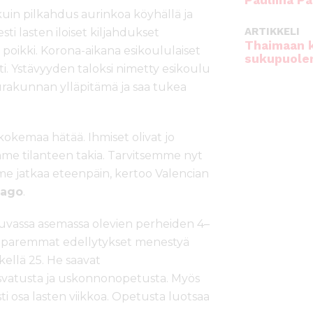
Pauliina Pa
uin pilkahdus aurinkoa köyhällä ja
ARTIKKELI
sti lasten iloiset kiljahdukset
Thaimaan 
ikki. Korona-aikana esikoululaiset
sukupuole
i. Ystävyyden taloksi nimetty esikoulu
urakunnan ylläpitämä ja saa tukea
okemaa hätää. Ihmiset olivat jo
me tilanteen takia. Tarvitsemme nyt
e jatkaa eteenpäin, kertoo Valencian
Mago
.
ttuvassa asemassa olevien perheiden 4–
 ja paremmat edellytykset menestyä
ellä 25. He saavat
vatusta ja uskonnonopetusta. Myös
sti osa lasten viikkoa. Opetusta luotsaa