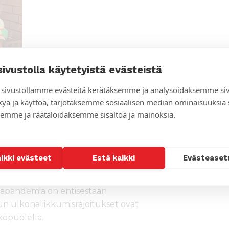
sivustolla käytetyistä evästeistä
sivustollamme evästeitä kerätäksemme ja analysoidaksemme si
kyä ja käyttöä, tarjotaksemme sosiaalisen median ominaisuuksia
emme ja räätälöidäksemme sisältöä ja mainoksia.
aikki evästeet
Estä kaikki
Evästeaset
 ei ole näkyvissä muutosta.
vin kalliita ja niitä on vaikea saada,
onapandemia on entisestään
n ulkonaliikkumisrajoitukset ovat
kopuolella.