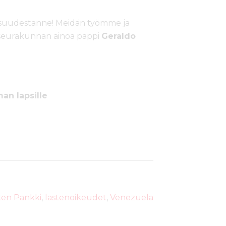
aarisuudestanne! Meidän työmme ja
 seurakunnan ainoa pappi
Geraldo
an lapsille
ten Pankki
,
lastenoikeudet
,
Venezuela