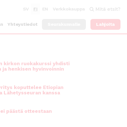
SV
FI
EN
Verkkokauppa
Mitä etsit?
an
Yhteystiedot
Seurakunnalle
Lahjoita
 kirkon ruokakurssi yhdisti
n ja henkisen hyvinvoinnin
ritys koputtelee Etiopian
a Lähetysseuran kanssa
ei päästä otteestaan