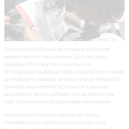
l
t
ö
ö
n
Joulun alla kirkot ovat perinteisesti täyttyneet
ääriään myöten Kauneimpien Joululaulujen
laulajista. Miten käy tänä vuonna, kun
koronaepidemia asettaa rajoituksia kokoontumiselle
ja erityisesti laulamisen sanotaan olevan riskialtista?
Jäävätkö Kauneimmat Joululaulut kokonaan
laulamatta? Sitä on pähkäilty niin seurakunnissa
kuin Lähetysseuran järjestämässä webinaarissa.
Koronatilanne näyttää pahenevan, mutta
toistaiseksi ei ole vielä luovuttu toivosta, että