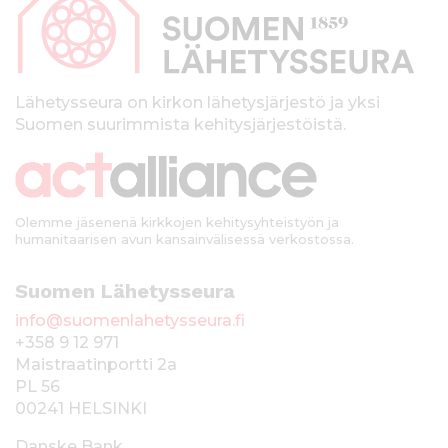
p
a
l
k
Lähetysseura on kirkon lähetysjärjestö ja yksi
Suomen suurimmista kehitysjärjestöistä.
k
i
Olemme jäsenenä kirkkojen kehitysyhteistyön ja
humanitaarisen avun kansainvälisessä verkostossa.
Suomen Lähetysseura
info@suomenlahetysseura.fi
+358 9 12 971
Maistraatinportti 2a
PL 56
00241 HELSINKI
Danske Bank