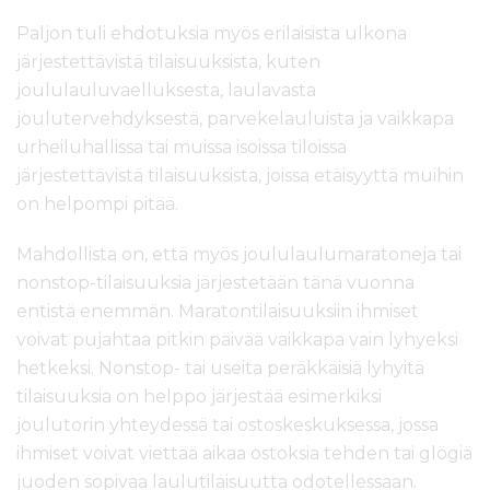
Paljon tuli ehdotuksia myös erilaisista ulkona
järjestettävistä tilaisuuksista, kuten
joululauluvaelluksesta, laulavasta
joulutervehdyksestä, parvekelauluista ja vaikkapa
urheiluhallissa tai muissa isoissa tiloissa
järjestettävistä tilaisuuksista, joissa etäisyyttä muihin
on helpompi pitää.
Mahdollista on, että myös joululaulumaratoneja tai
nonstop-tilaisuuksia järjestetään tänä vuonna
entistä enemmän. Maratontilaisuuksiin ihmiset
voivat pujahtaa pitkin päivää vaikkapa vain lyhyeksi
hetkeksi. Nonstop- tai useita peräkkäisiä lyhyitä
tilaisuuksia on helppo järjestää esimerkiksi
joulutorin yhteydessä tai ostoskeskuksessa, jossa
ihmiset voivat viettää aikaa ostoksia tehden tai glögiä
juoden sopivaa laulutilaisuutta odotellessaan.