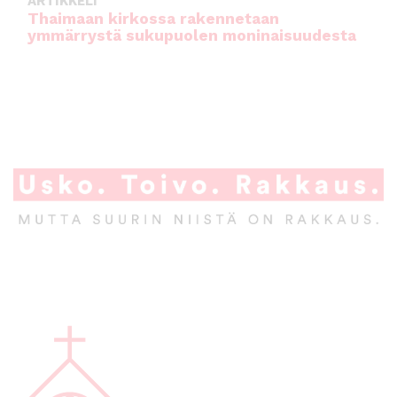
ARTIKKELI
Thaimaan kirkossa rakennetaan
ymmärrystä sukupuolen moninaisuudesta
A
l
a