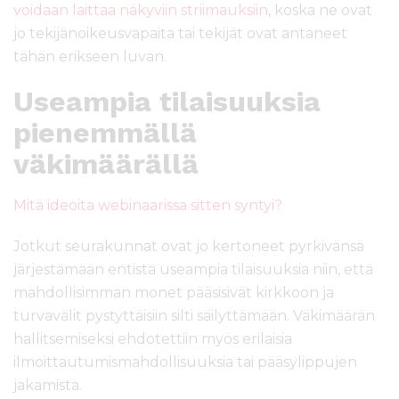
voidaan laittaa näkyviin striimauksiin
, koska ne ovat
jo tekijänoikeusvapaita tai tekijät ovat antaneet
tähän erikseen luvan.
Useampia tilaisuuksia
pienemmällä
väkimäärällä
Mitä ideoita webinaarissa sitten syntyi?
Jotkut seurakunnat ovat jo kertoneet pyrkivänsä
järjestämään entistä useampia tilaisuuksia niin, että
mahdollisimman monet pääsisivät kirkkoon ja
turvavälit pystyttäisiin silti säilyttämään. Väkimäärän
hallitsemiseksi ehdotettiin myös erilaisia
ilmoittautumismahdollisuuksia tai pääsylippujen
jakamista.