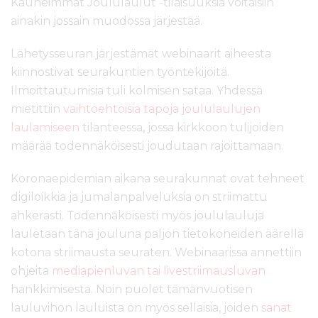
Kauneimmat Joululaulut -tilaisuuksia voitaisiin
ainakin jossain muodossa järjestää.
Lähetysseuran järjestämät webinaarit aiheesta
kiinnostivat seurakuntien työntekijöitä.
Ilmoittautumisia tuli kolmisen sataa. Yhdessä
mietittiin
vaihtoehtoisia tapoja joululaulujen
laulamiseen
tilanteessa, jossa kirkkoon tulijoiden
määrää todennäköisesti joudutaan rajoittamaan.
Koronaepidemian aikana seurakunnat ovat tehneet
digiloikkia ja jumalanpalveluksia on striimattu
ahkerasti. Todennäköisesti myös joululauluja
lauletaan tänä jouluna paljon tietokoneiden äärellä
kotona striimausta seuraten. Webinaarissa annettiin
ohjeita
mediapienluvan tai livestriimausluvan
hankkimisesta. Noin puolet tämänvuotisen
lauluvihon lauluista on myös sellaisia, joiden
sanat