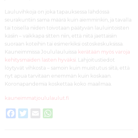
Lauluvihkoja on joka tapauksessa lähdössä
seurakuntiin sama määrä kuin aiemminkin, ja tavalla
tai toisella niiden toivotaan päätyvän lauluintoisten
käsiin – vaikkapa sitten niin, että niitä jaettaisiin
suoraan koteihin tai esimerkiksi ostoskeskuksissa.
Kauneimmissa Joululauluissa
kerätään myös varoja
kehitysmaiden lasten hyväksi
. Lahjoitustiedot
löytyvät vihkosta – samoin kuin muistutus siitä, että
nyt apua tarvitaan enemmän kuin koskaan.
Koronapandemia koskettaa koko maailmaa.
kauneimmatjoululaulut.fi
F
T
E
W
a
w
m
h
c
it
ai
a