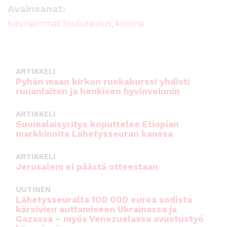
e
te
l
ts
Avainsanat:
b
r
A
Kauneimmat Joululaulut
,
korona
o
p
o
p
k
ARTIKKELI
Pyhän maan kirkon ruokakurssi yhdisti
ruuanlaiton ja henkisen hyvinvoinnin
ARTIKKELI
Suomalaisyritys koputtelee Etiopian
markkinoita Lähetysseuran kanssa
ARTIKKELI
Jerusalem ei päästä otteestaan
UUTINEN
Lähetysseuralta 100 000 euroa sodista
kärsivien auttamiseen Ukrainassa ja
Gazassa – myös Venezuelassa avustustyö