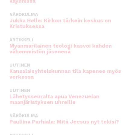
käynnissä
NÄKÖKULMA
Jukka Helle: Kirkon tärkein keskus on
Kristuksessa
ARTIKKELI
Myanmarilainen teologi kasvoi kahden
vähemmistön jäsenenä
UUTINEN
Kansalaisyhteiskunnan tila kapenee myös
verkossa
UUTINEN
Lähetysseuralta apua Venezuelan
maanjäristyksen uhreille
NÄKÖKULMA
Pauliina Parhiala: Mitä Jeesus nyt tekisi?