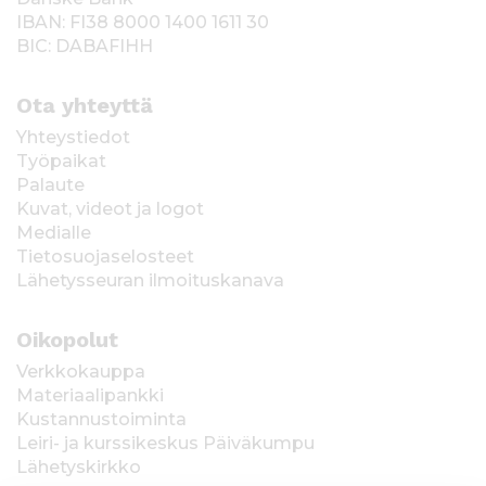
IBAN: FI38 8000 1400 1611 30
BIC: DABAFIHH
Ota yhteyttä
Yhteystiedot
Työpaikat
Palaute
Kuvat, videot ja logot
Medialle
Tietosuojaselosteet
Lähetysseuran ilmoituskanava
Oikopolut
Verkkokauppa
Materiaalipankki
Kustannustoiminta
Leiri- ja kurssikeskus Päiväkumpu
Lähetyskirkko