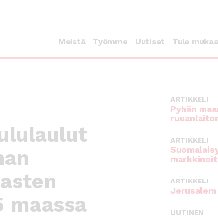
Meistä
Työmme
Uutiset
Tule muka
ARTIKKELI
Pyhän maan
ruuanlaito
lulaulut
ARTIKKELI
Suomalaisy
onan
markkinoit
lasten
ARTIKKELI
Jerusalem 
5 maassa
UUTINEN