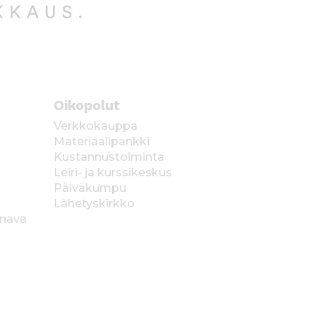
Oikopolut
Verkkokauppa
Materiaalipankki
Kustannustoiminta
Leiri- ja kurssikeskus
Päiväkumpu
Lähetyskirkko
anava