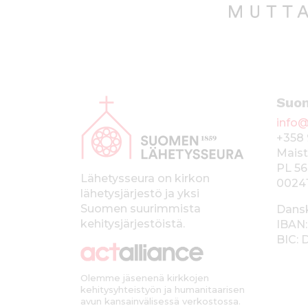
A
Suo
l
info@
a
+358 
p
Maist
PL 56
a
Lähetysseura on kirkon
0024
lähetysjärjestö ja yksi
l
Suomen suurimmista
Dans
k
kehitysjärjestöistä.
IBAN:
BIC:
k
i
Olemme jäsenenä kirkkojen
kehitysyhteistyön ja humanitaarisen
avun kansainvälisessä verkostossa.