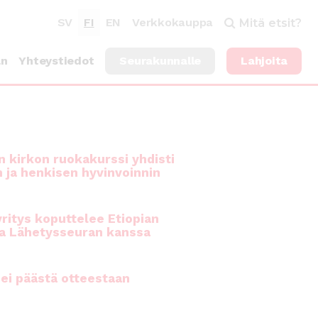
SV
FI
EN
Verkkokauppa
Mitä etsit?
an
Yhteystiedot
Seurakunnalle
Lahjoita
 kirkon ruokakurssi yhdisti
n ja henkisen hyvinvoinnin
ritys koputtelee Etiopian
a Lähetysseuran kanssa
ei päästä otteestaan