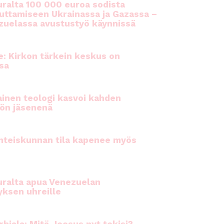
ralta 100 000 euroa sodista
auttamiseen Ukrainassa ja Gazassa –
uelassa avustustyö käynnissä
e: Kirkon tärkein keskus on
sa
inen teologi kasvoi kahden
ön jäsenenä
hteiskunnan tila kapenee myös
ralta apua Venezuelan
yksen uhreille