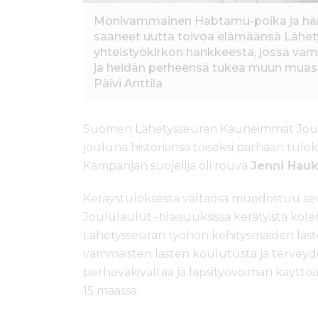
Monivammainen Habtamu-poika ja häne
saaneet uutta toivoa elämäänsä Lähety
yhteistyökirkon hankkeesta, jossa va
ja heidän perheensä tukea muun muass
Päivi Anttila
Suomen Lähetysseuran Kauneimmat Joulu
jouluna historiansa toiseksi parhaan tul
Kampanjan suojelija oli rouva
Jenni Hauk
Keräystuloksesta valtaosa muodostuu se
Joululaulut -tilaisuuksissa kerätyistä ko
Lähetysseuran työhön kehitysmaiden lasten
vammaisten lasten koulutusta ja terveyd
perheväkivaltaa ja lapsityövoiman käyttö
15 maassa.