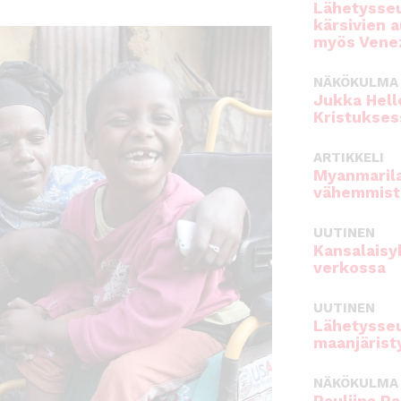
Lähetysseu
kärsivien 
myös Venez
NÄKÖKULMA
Jukka Hell
Kristukses
ARTIKKELI
Myanmarila
vähemmist
UUTINEN
Kansalaisy
verkossa
UUTINEN
Lähetysseu
maanjärist
NÄKÖKULMA