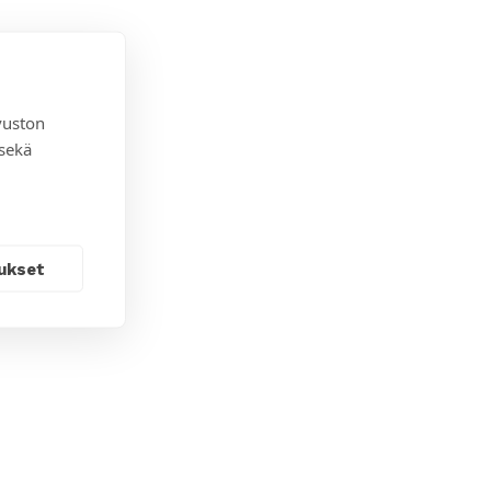
vuston
 sekä
ukset