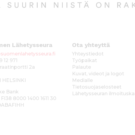
men Lähetysseura
Ota yhteyttä
suomenlahetysseura.fi
Yhteystiedot
9 12 971
Työpaikat
raatinportti 2a
Palaute
Kuvat, videot ja logot
1 HELSINKI
Medialle
Tietosuojaselosteet
ke Bank
Lähetysseuran ilmoitusk
 FI38 8000 1400 1611 30
 DABAFIHH