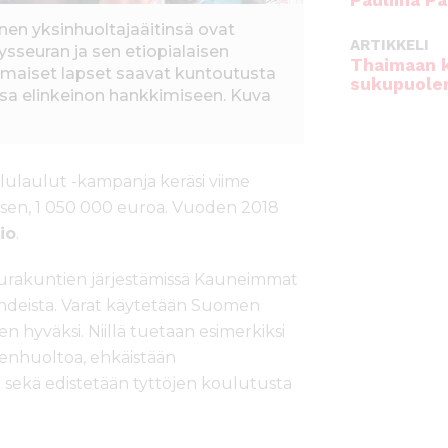
Pauliina Pa
n yksinhuoltajaäitinsä ovat
ARTIKKELI
sseuran ja sen etiopialaisen
Thaimaan 
mmaiset lapset saavat kuntoutusta
sukupuole
a elinkeinon hankkimiseen. Kuva
laulut -kampanja keräsi viime
oksen, 1 050 000 euroa. Vuoden 2018
io
.
urakuntien järjestämissä Kauneimmat
lehdeista. Varat käytetään Suomen
 hyväksi. Niillä tuetaan esimerkiksi
enhuoltoa, ehkäistään
ä sekä edistetään tyttöjen koulutusta