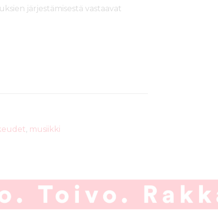
uksien järjestämisestä vastaavat
ikeudet
,
musiikki