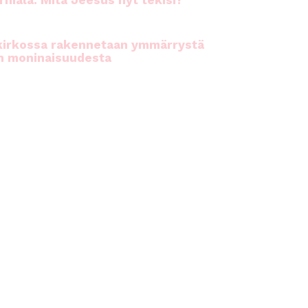
rhiala: Mitä Jeesus nyt tekisi?
kirkossa rakennetaan ymmärrystä
n moninaisuudesta