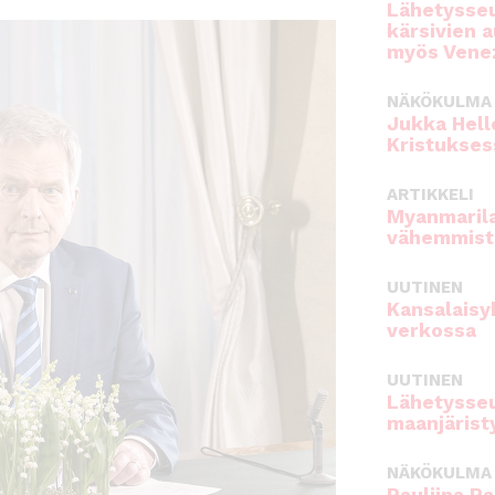
Lähetysseu
kärsivien 
myös Venez
NÄKÖKULMA
Jukka Hell
Kristukses
ARTIKKELI
Myanmarila
vähemmist
UUTINEN
Kansalaisy
verkossa
UUTINEN
Lähetysseu
maanjärist
NÄKÖKULMA