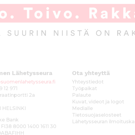
men Lähetysseura
Ota yhteyttä
suomenlahetysseura.fi
Yhteystiedot
9 12 971
Työpaikat
raatinportti 2a
Palaute
Kuvat, videot ja logot
1 HELSINKI
Medialle
Tietosuojaselosteet
ke Bank
Lähetysseuran ilmoitusk
 FI38 8000 1400 1611 30
 DABAFIHH