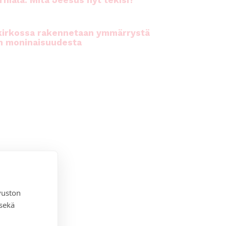
rhiala: Mitä Jeesus nyt tekisi?
kirkossa rakennetaan ymmärrystä
n moninaisuudesta
vuston
 sekä