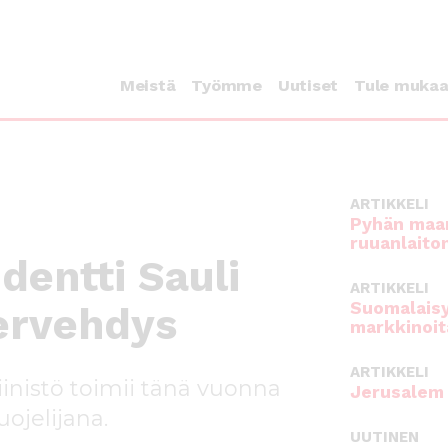
Meistä
Työmme
Uutiset
Tule muka
ARTIKKELI
Pyhän maan
ruuanlaito
dentti Sauli
ARTIKKELI
Suomalaisy
tervehdys
markkinoit
ARTIKKELI
iinistö toimii tänä vuonna
Jerusalem 
ojelijana.
UUTINEN