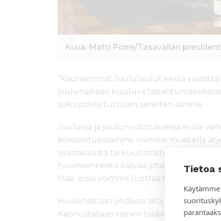
Kuva: Matti Porre/Tasavallan presidenti
“Kauneimmat Joululaulut kerää vuosittai
joulunaikaan kuuluva tapahtumakokonais
sukupolvia tuttujen sävelten äärelle.
Joulussa ja joulun odotuksessa ei ole vain
kokoontuessamme voimme muistella arjen
ovenavausta tai kuulumisten kysymistä. Pie
huomioinneista kasvaa jotain suurempaa. Yh
Tietoa 
Maa, jossa voimme luottaa tosiimme ja ja
Käytämme 
suoritusky
Huolehditaan yhdessä siitä, että hyvät te
parantaaks
Kannustetaan toinen toisiamme vaikeiden aik