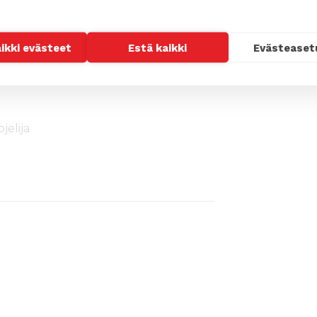
Tuo aika on maallisia rikkauksia
aikki evästeet
Estä kaikki
Evästeaset
sta joulun odotusta.”
elija