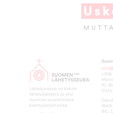
k
A
Suo
l
info@
a
+358 
p
Maist
PL 56
a
Lähetysseura on kirkon
0024
lähetysjärjestö ja yksi
l
Suomen suurimmista
Dans
k
kehitysjärjestöistä.
IBAN:
BIC: