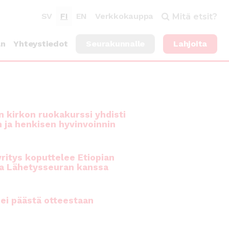
SV
FI
EN
Verkkokauppa
Mitä etsit?
an
Yhteystiedot
Seurakunnalle
Lahjoita
 kirkon ruokakurssi yhdisti
n ja henkisen hyvinvoinnin
ritys koputtelee Etiopian
a Lähetysseuran kanssa
ei päästä otteestaan