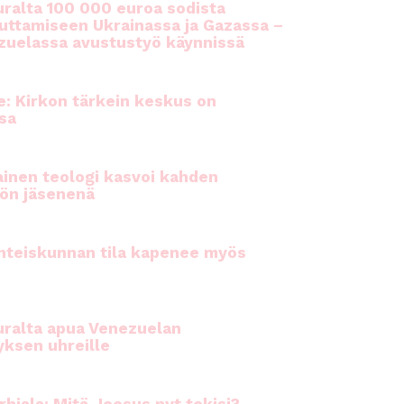
ralta 100 000 euroa sodista
auttamiseen Ukrainassa ja Gazassa –
uelassa avustustyö käynnissä
e: Kirkon tärkein keskus on
sa
inen teologi kasvoi kahden
ön jäsenenä
hteiskunnan tila kapenee myös
ralta apua Venezuelan
yksen uhreille