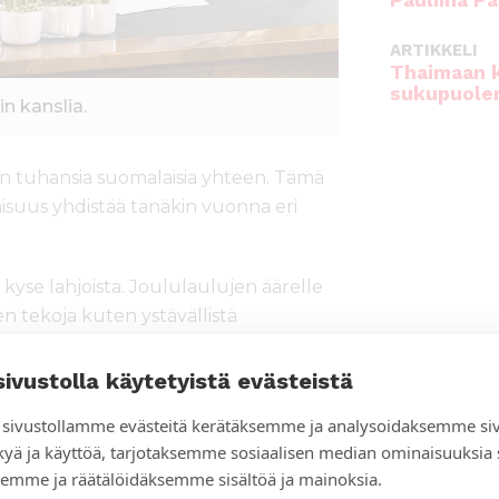
Pauliina Pa
ARTIKKELI
Thaimaan 
sukupuole
n kanslia.
n tuhansia suomalaisia yhteen. Tämä
uus yhdistää tänäkin vuonna eri
 kyse lahjoista. Joululaulujen äärelle
 tekoja kuten ystävällistä
nistä jokapäiväisistä toisten
teisö, jossa ketään ei jätetä yksin.
sivustolla käytetyistä evästeistä
kaa rauhan sanomaa.
sivustollamme evästeitä kerätäksemme ja analysoidaksemme si
kyä ja käyttöä, tarjotaksemme sosiaalisen median ominaisuuksia
ot jatkuvat ympäri vuoden.
emme ja räätälöidäksemme sisältöä ja mainoksia.
ojen yli. Ja iloitaan niistä hetkistä,