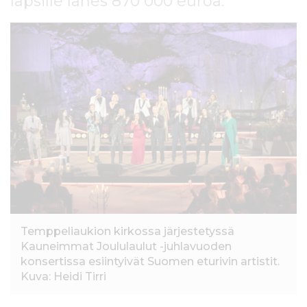
lapsille lähes 870 000 euroa.
l
t
ö
ö
n
Temppeliaukion kirkossa järjestetyssä
Kauneimmat Joululaulut -juhlavuoden
konsertissa esiintyivät Suomen eturivin artistit.
Kuva: Heidi Tirri