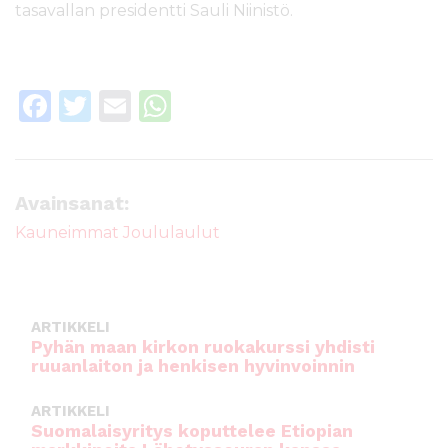
tasavallan presidentti Sauli Niinistö.
F
T
E
W
a
w
m
h
c
it
ai
a
e
te
l
ts
Avainsanat:
b
r
A
Kauneimmat Joululaulut
o
p
o
p
k
ARTIKKELI
Pyhän maan kirkon ruokakurssi yhdisti
ruuanlaiton ja henkisen hyvinvoinnin
ARTIKKELI
Suomalaisyritys koputtelee Etiopian