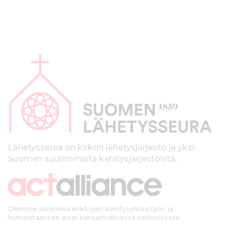
A
l
a
p
a
l
k
Lähetysseura on kirkon lähetysjärjestö ja yksi
Suomen suurimmista kehitysjärjestöistä.
k
i
Olemme jäsenenä kirkkojen kehitysyhteistyön ja
humanitaarisen avun kansainvälisessä verkostossa.