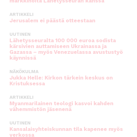
markkinoita Lähetysseuran kanssa
ARTIKKELI
Jerusalem ei päästä otteestaan
UUTINEN
Lähetysseuralta 100 000 euroa sodista
kärsivien auttamiseen Ukrainassa ja
Gazassa – myös Venezuelassa avustustyö
käynnissä
NÄKÖKULMA
Jukka Helle: Kirkon tärkein keskus on
Kristuksessa
ARTIKKELI
Myanmarilainen teologi kasvoi kahden
vähemmistön jäsenenä
UUTINEN
Kansalaisyhteiskunnan tila kapenee myös
verkossa