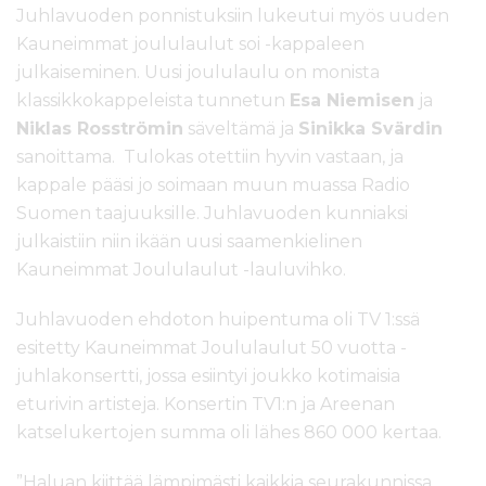
Juhlavuoden ponnistuksiin lukeutui myös uuden
Kauneimmat joululaulut soi -kappaleen
julkaiseminen. Uusi joululaulu on monista
klassikkokappeleista tunnetun
Esa Niemisen
ja
Niklas Rosströmin
säveltämä ja
Sinikka Svärdin
sanoittama. Tulokas otettiin hyvin vastaan, ja
kappale pääsi jo soimaan muun muassa Radio
Suomen taajuuksille. Juhlavuoden kunniaksi
julkaistiin niin ikään uusi saamenkielinen
Kauneimmat Joululaulut -lauluvihko.
Juhlavuoden ehdoton huipentuma oli TV 1:ssä
esitetty Kauneimmat Joululaulut 50 vuotta -
juhlakonsertti, jossa esiintyi joukko kotimaisia
eturivin artisteja. Konsertin TV1:n ja Areenan
katselukertojen summa oli lähes 860 000 kertaa.
”Haluan kiittää lämpimästi kaikkia seurakunnissa