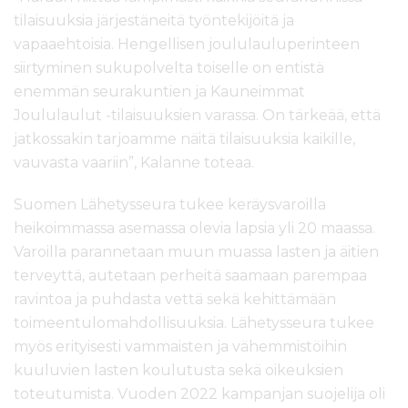
tilaisuuksia järjestäneitä työntekijöitä ja
vapaaehtoisia. Hengellisen joululauluperinteen
siirtyminen sukupolvelta toiselle on entistä
enemmän seurakuntien ja Kauneimmat
Joululaulut -tilaisuuksien varassa. On tärkeää, että
jatkossakin tarjoamme näitä tilaisuuksia kaikille,
vauvasta vaariin”, Kalanne toteaa.
Suomen Lähetysseura tukee keräysvaroilla
heikoimmassa asemassa olevia lapsia yli 20 maassa.
Varoilla parannetaan muun muassa lasten ja äitien
terveyttä, autetaan perheitä saamaan parempaa
ravintoa ja puhdasta vettä sekä kehittämään
toimeentulomahdollisuuksia. Lähetysseura tukee
myös erityisesti vammaisten ja vähemmistöihin
kuuluvien lasten koulutusta sekä oikeuksien
toteutumista. Vuoden 2022 kampanjan suojelija oli