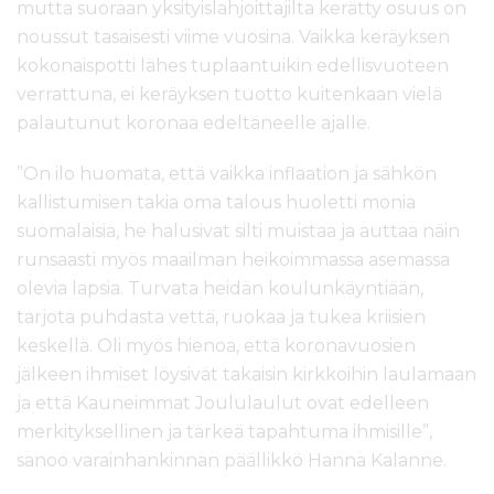
mutta suoraan yksityislahjoittajilta kerätty osuus on
noussut tasaisesti viime vuosina. Vaikka keräyksen
kokonaispotti lähes tuplaantuikin edellisvuoteen
verrattuna, ei keräyksen tuotto kuitenkaan vielä
palautunut koronaa edeltäneelle ajalle.
”On ilo huomata, että vaikka inflaation ja sähkön
kallistumisen takia oma talous huoletti monia
suomalaisia, he halusivat silti muistaa ja auttaa näin
runsaasti myös maailman heikoimmassa asemassa
olevia lapsia. Turvata heidän koulunkäyntiään,
tarjota puhdasta vettä, ruokaa ja tukea kriisien
keskellä. Oli myös hienoa, että koronavuosien
jälkeen ihmiset löysivät takaisin kirkkoihin laulamaan
ja että Kauneimmat Joululaulut ovat edelleen
merkityksellinen ja tärkeä tapahtuma ihmisille”,
sanoo varainhankinnan päällikkö Hanna Kalanne.