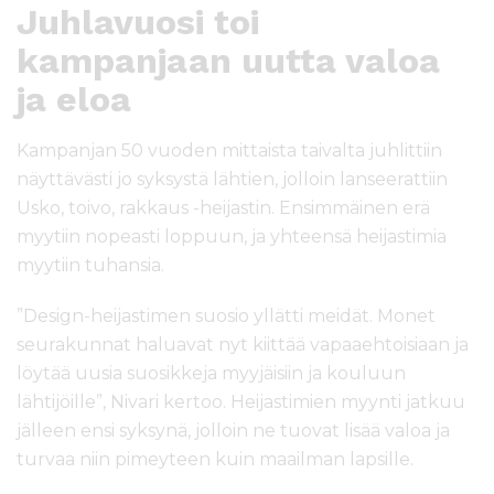
Juhlavuosi toi
kampanjaan uutta valoa
ja eloa
Kampanjan 50 vuoden mittaista taivalta juhlittiin
näyttävästi jo syksystä lähtien, jolloin lanseerattiin
Usko, toivo, rakkaus -heijastin. Ensimmäinen erä
myytiin nopeasti loppuun, ja yhteensä heijastimia
myytiin tuhansia.
”Design-heijastimen suosio yllätti meidät. Monet
seurakunnat haluavat nyt kiittää vapaaehtoisiaan ja
löytää uusia suosikkeja myyjäisiin ja kouluun
lähtijöille”, Nivari kertoo. Heijastimien myynti jatkuu
jälleen ensi syksynä, jolloin ne tuovat lisää valoa ja
turvaa niin pimeyteen kuin maailman lapsille.