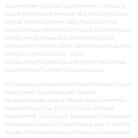
”Kauneimpien joululaulujen perinne on vahva, ja
suuret kävijämäärät kertovat siitä, että suomalaiset
löysivät koronan jälkeen taas yhteislaulun ilon.
Seurakunnissa nähdään avun tarve, ja kolehteja on
kerätty niin perinteisesti kuin MobilePaylla ja
tekstiviestein. Kaikkiin näihin lahjoittamisen tapoihin
on tänä vuonna tartuttu”, sanoo
seurakuntayhteyksien ja varainhankinnan johtaja
Karoliina Nivari Suomen Lähetysseurasta.
Juhlavuosi ja koronatilanteen helpottumisen myötä
lisääntyneet laulutilaisuudet näkyivät
keräystuloksessa, joka oli lähes tuplasti enemmän
kuin edellisvuonna, 870 000 euroa. Valtaosa
Kauneimmat Joululaulut -kampanjan tuloksesta on
perinteisesti koostunut kolehdeista, joita on kerätty
seurakuntien järjestämissä yhteislaulutilaisuuksissa,