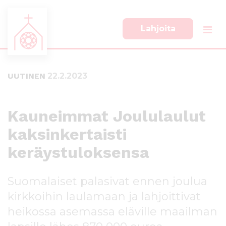
Lahjoita
S
S
i
i
i
i
UUTINEN
22.2.2023
r
r
r
r
y
y
s
a
Kauneimmat Joululaulut
u
l
kaksinkertaisti
o
a
r
p
keräystuloksensa
a
a
a
l
n
k
Suomalaiset palasivat ennen joulua
s
k
kirkkoihin laulamaan ja lahjoittivat
i
i
s
i
heikossa asemassa eläville maailman
ä
n