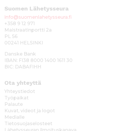
Suomen Lähetysseura
info@suomenlahetysseura.fi
+358 9 12 971
Maistraatinportti 2a
PL 56
00241 HELSINKI
Danske Bank
IBAN: FI38 8000 1400 1611 30
BIC: DABAFIHH
Ota yhteyttä
Yhteystiedot
Työpaikat
Palaute
Kuvat, videot ja logot
Medialle
Tietosuojaselosteet
Lähetysseuran ilmoituskanava