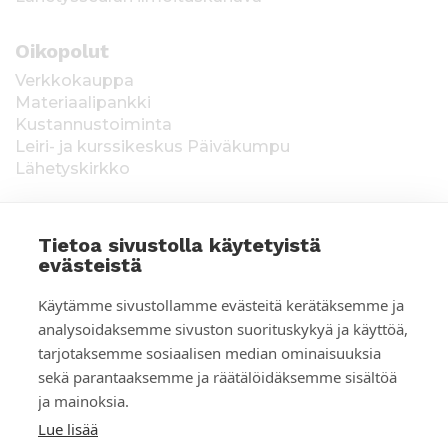
Oikopolut
Verkkokauppa
Materiaalipankki
Kustannustoiminta
Leiri- ja kurssikeskus Päiväkumpu
Lähetyskirkko
Tietoa sivustolla käytetyistä
evästeistä
T
Keräysluvat:
Manner-Suomi RA/2020/1538,
Käytämme sivustollamme evästeitä kerätäksemme ja
voimassa toistaiseksi 1.1.2021 alkaen, myönnetty
i
analysoidaksemme sivuston suorituskykyä ja käyttöä,
1.12.2020, Poliisihallitus. Ahvenanmaa ÅLR
tarjotaksemme sosiaalisen median ominaisuuksia
e
2025/5437, voimassa 1.1.–31.12.2026, myönnetty
28.8.2025 Ahvenanmaan maakuntahallitus. Kerätyt
sekä parantaaksemme ja räätälöidäksemme sisältöä
d
varat käytetään Suomen Lähetysseuran
ja mainoksia.
ulkomaantyöhön. Lahjoittajan tiedot tallennetaan
o
Lue lisää
Suomen Lähetysseuran yhteystietorekisteriin. Lue