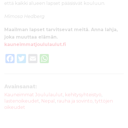
että kaikki alueen lapset pääsisivät kouluun.
Mimosa Hedberg
Maailman lapset tarvitsevat meitä. Anna lahja,
joka muuttaa elämän.
kauneimmatjoululaulut.fi
F
T
E
W
a
w
m
h
c
it
ai
a
e
te
l
ts
Avainsanat:
b
r
A
Kauneimmat Joululaulut
,
kehitysyhteistyö
,
lastenoikeudet
,
Nepal
,
rauha ja sovinto
,
tyttöjen
o
p
oikeudet
o
p
k