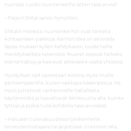
nuorista. Luoko nuortenkerho sitten tasa-arvoa?
– Paljon! Shital sanoo hymyillen.
Shitalin mielestä nuortenkerhot ovat tärkeitä
kohtaamisen paikkoja. Kerhon idea on aktivoida
lapsia mukaan kylien kehitykseen, luoda heille
merkityksellistä tekemistä. Nuoret oppivat tärkeitä
elämäntaitoja ja kasvavat aktiiviseksi osaksi yhteisöä.
Hyödylliset opit opetetaan kotona myös muille
perheenjäsenille, kuten vaikkapa käsienpesua. He
myös juttelevat vanhemmille haitallisista
käytännöistä ja kasvattavat tietoisuutta siitä, kuinka
tyttöjä ja poikia tulisi kohdella tasa-arvoisesti.
– Haluaisin tulevaisuudessa työskennellä
terveydenhoitajana tai järjestössä. Unelmoin siitä,