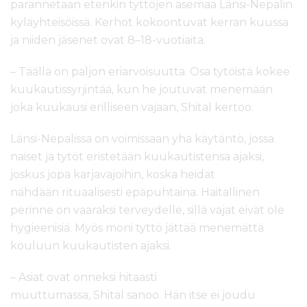
parannetaan etenkin tyttöjen asemaa Länsi-Nepalin
kyläyhteisöissä. Kerhot kokoontuvat kerran kuussa
ja niiden jäsenet ovat 8–18-vuotiaita.
– Täällä on paljon eriarvoisuutta. Osa tytöistä kokee
kuukautissyrjintää, kun he joutuvat menemään
joka kuukausi erilliseen vajaan, Shital kertoo.
Länsi-Nepalissa on voimissaan yhä käytäntö, jossa
naiset ja tytöt eristetään kuukautistensa ajaksi,
joskus jopa karjavajoihin, koska heidät
nähdään rituaalisesti epäpuhtaina. Haitallinen
perinne on vaaraksi terveydelle, sillä vajat eivät ole
hygieenisiä. Myös moni tyttö jättää menemättä
kouluun kuukautisten ajaksi.
– Asiat ovat onneksi hitaasti
muuttumassa, Shital sanoo. Hän itse ei joudu