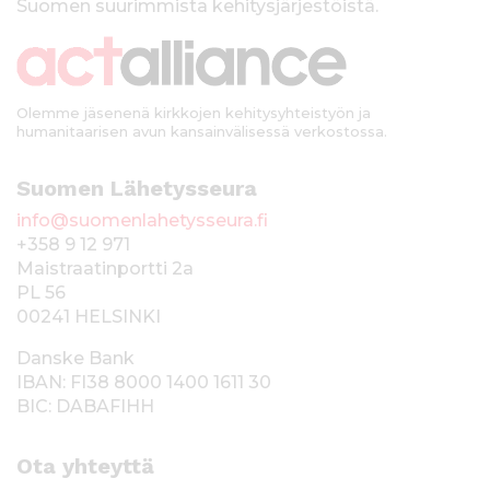
Suomen suurimmista kehitysjärjestöistä.
k
i
Olemme jäsenenä kirkkojen kehitysyhteistyön ja
humanitaarisen avun kansainvälisessä verkostossa.
Suomen Lähetysseura
info@suomenlahetysseura.fi
+358 9 12 971
Maistraatinportti 2a
PL 56
00241 HELSINKI
Danske Bank
IBAN: FI38 8000 1400 1611 30
BIC: DABAFIHH
Ota yhteyttä