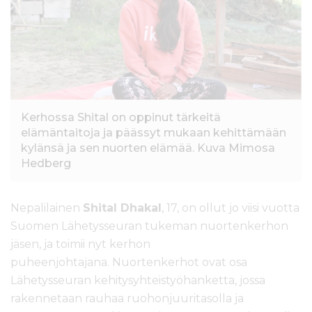
l
t
ö
ö
n
Kerhossa Shital on oppinut tärkeitä
elämäntaitoja ja päässyt mukaan kehittämään
kylänsä ja sen nuorten elämää. Kuva Mimosa
Hedberg
Nepalilainen
Shital Dhakal
, 17, on ollut jo viisi vuotta
Suomen Lähetysseuran tukeman nuortenkerhon
jäsen, ja toimii nyt kerhon
puheenjohtajana. Nuortenkerhot ovat osa
Lähetysseuran kehitysyhteistyöhanketta, jossa
rakennetaan rauhaa ruohonjuuritasolla ja