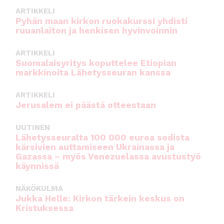
ARTIKKELI
Pyhän maan kirkon ruokakurssi yhdisti
ruuanlaiton ja henkisen hyvinvoinnin
ARTIKKELI
Suomalaisyritys koputtelee Etiopian
markkinoita Lähetysseuran kanssa
ARTIKKELI
Jerusalem ei päästä otteestaan
UUTINEN
Lähetysseuralta 100 000 euroa sodista
kärsivien auttamiseen Ukrainassa ja
Gazassa – myös Venezuelassa avustustyö
käynnissä
NÄKÖKULMA
Jukka Helle: Kirkon tärkein keskus on
Kristuksessa