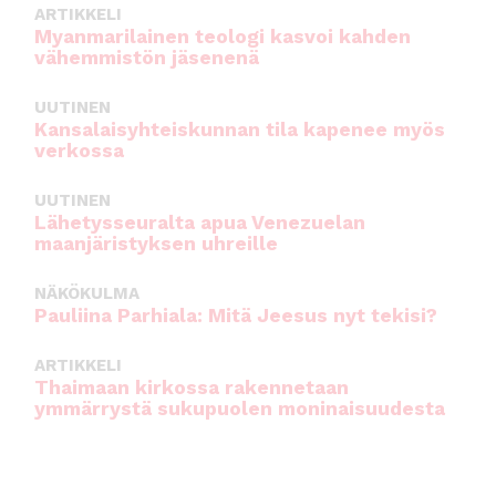
ARTIKKELI
Myanmarilainen teologi kasvoi kahden
vähemmistön jäsenenä
UUTINEN
Kansalaisyhteiskunnan tila kapenee myös
verkossa
UUTINEN
Lähetysseuralta apua Venezuelan
maanjäristyksen uhreille
NÄKÖKULMA
Pauliina Parhiala: Mitä Jeesus nyt tekisi?
ARTIKKELI
Thaimaan kirkossa rakennetaan
ymmärrystä sukupuolen moninaisuudesta