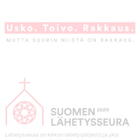
A
l
a
p
a
l
k
Lähetysseura on kirkon lähetysjärjestö ja yksi