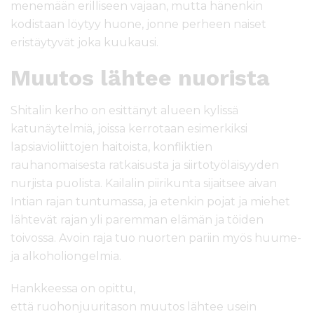
menemään erilliseen vajaan, mutta hänenkin
kodistaan löytyy huone, jonne perheen naiset
eristäytyvät joka kuukausi.
Muutos lähtee nuorista
Shitalin kerho on esittänyt alueen kylissä
katunäytelmiä, joissa kerrotaan esimerkiksi
lapsiavioliittojen haitoista, konfliktien
rauhanomaisesta ratkaisusta ja siirtotyöläisyyden
nurjista puolista. Kailalin piirikunta sijaitsee aivan
Intian rajan tuntumassa, ja etenkin pojat ja miehet
lähtevät rajan yli paremman elämän ja töiden
toivossa. Avoin raja tuo nuorten pariin myös huume-
ja alkoholiongelmia.
Hankkeessa on opittu,
että ruohonjuuritason muutos lähtee usein