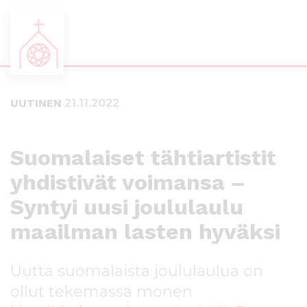
S
S
i
i
i
i
UUTINEN
21.11.2022
r
r
r
r
y
y
s
a
Suomalaiset tähtiartistit
u
l
yhdistivät voimansa –
o
a
r
p
Syntyi uusi joululaulu
a
a
a
l
maailman lasten hyväksi
n
k
s
k
Uutta suomalaista joululaulua on
i
i
s
i
ollut tekemässä monen
ä
n