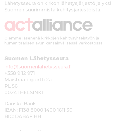
k
Lähetysseura on kirkon lähetysjärjestö ja yksi
Suomen suurimmista kehitysjärjestöistä.
k
i
Olemme jäsenenä kirkkojen kehitysyhteistyön ja
humanitaarisen avun kansainvälisessä verkostossa.
Suomen Lähetysseura
info@suomenlahetysseura.fi
+358 9 12 971
Maistraatinportti 2a
PL 56
00241 HELSINKI
Danske Bank
IBAN: FI38 8000 1400 1611 30
BIC: DABAFIHH