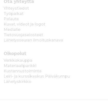
Ota yhteyttä
Yhteystiedot
Työpaikat
Palaute
Kuvat, videot ja logot
Medialle
Tietosuojaselosteet
Lähetysseuran ilmoituskanava
Oikopolut
Verkkokauppa
Materiaalipankki
Kustannustoiminta
Leiri- ja kurssikeskus Päiväkumpu
Lähetyskirkko