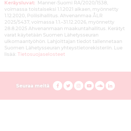
T
Keräysluvat:
Manner-Suomi RA/2020/1538,
voimassa toistaiseksi 1.1.2021 alkaen, myönnetty
i
1.12.2020, Poliisihallitus. Ahvenanmaa ÅLR
e
2025/5437, voimassa 1.1.–31.12.2026, myönnetty
28.8.2025 Ahvenanmaan maakuntahallitus. Kerätyt
d
varat käytetään Suomen Lähetysseuran
ulkomaantyöhön. Lahjoittajan tiedot tallennetaan
o
Suomen Lähetysseuran yhteystietorekisteriin. Lue
t
lisää:
Tietosuojaselosteet
k
e
S
r
F
T
I
Y
S
L
Seuraa meitä
a
w
n
o
u
i
u
ä
c
i
s
u
o
n
o
y
e
t
t
T
n
k
b
t
a
u
d
e
m
s
o
e
g
b
C
d
e
o
r
r
e
l
i
l
k
i
a
s
o
n