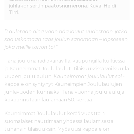
juhlakonsertin päätösnumerona. Kuva: Heidi
Tirri.
“Lauletaan aina vaan nää laulut uudestaan, jotka
saa uskomaan taas joulun sanomaan – lapsoseen,
joka meille toivon toi.”
Tänä jouluna radiokanavilla, kaupungilla kulkiessa
ja Kauneimmat Joululaulut -tilaisuuksissa voi kuulla
uuden joululaulun.
Kauneimmat joululaulut soi
-
kappale on syntynyt Kauneimpien Joululaulujen
juhlavuoden kunniaksi. Tänä vuonna joululauluja
kokoonnutaan laulamaan 50. kertaa.
Kauneimmat Joululaulut kerää vuosittain
suomalaiset nauttimaan yhdessä laulamisesta
tuhansiin tilaisuuksiin. Myös uusi kappale on