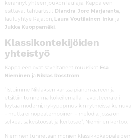
kerännyt yhteen joukon laulajia. Kappaleen
esittävät tähtiartistit
Diandra
,
Jore Marjaranta
,
lauluyhtye Rajaton,
Laura Voutilainen
,
Inka
ja
Jukka Kuoppamäki
.
Klassikontekijöiden
yhteistyö
Kappaleen ovat säveltäneet muusikot
Esa
Nieminen
ja
Niklas Rosström
.
”Istuimme Niklaksen kanssa pianon ääreen ja
etsittiin tunnelma kokeilemalla. Tavoitteena oli
löytää moderni, nykypopmusiikin rytmeissä keinuva
– mutta ei nopeatempoinen – melodia, jossa on
selkeät säkeistöosat ja kertosäe”, Nieminen kertoo.
Nieminen tunnetaan monien klassikkokappaleiden