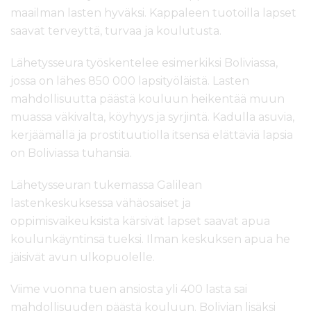
maailman lasten hyväksi. Kappaleen tuotoilla lapset
saavat terveyttä, turvaa ja koulutusta.
Lähetysseura työskentelee esimerkiksi Boliviassa,
jossa on lähes 850 000 lapsityöläistä. Lasten
mahdollisuutta päästä kouluun heikentää muun
muassa väkivalta, köyhyys ja syrjintä. Kadulla asuvia,
kerjäämällä ja prostituutiolla itsensä elättäviä lapsia
on Boliviassa tuhansia.
Lähetysseuran tukemassa Galilean
lastenkeskuksessa vähäosaiset ja
oppimisvaikeuksista kärsivät lapset saavat apua
koulunkäyntinsä tueksi. Ilman keskuksen apua he
jäisivät avun ulkopuolelle.
Viime vuonna tuen ansiosta yli 400 lasta sai
mahdollisuuden päästä kouluun. Bolivian lisäksi