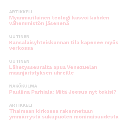
ARTIKKELI
Myanmarilainen teologi kasvoi kahden
vähemmistön jäsenenä
UUTINEN
Kansalaisyhteiskunnan tila kapenee myös
verkossa
UUTINEN
Lähetysseuralta apua Venezuelan
maanjäristyksen uhreille
NÄKÖKULMA
Pauliina Parhiala: Mitä Jeesus nyt tekisi?
ARTIKKELI
Thaimaan kirkossa rakennetaan
ymmärrystä sukupuolen moninaisuudesta