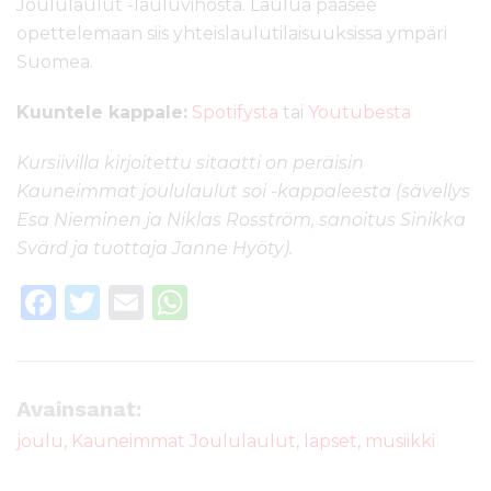
Joululaulut -lauluvihosta. Laulua pääsee
opettelemaan siis yhteislaulutilaisuuksissa ympäri
Suomea.
Kuuntele kappale:
Spotifysta
tai
Youtubesta
Kursiivilla kirjoitettu sitaatti on peräisin
Kauneimmat joululaulut soi -kappaleesta (sävellys
Esa Nieminen ja Niklas Rosström, sanoitus Sinikka
Svärd ja tuottaja Janne Hyöty).
F
T
E
W
a
w
m
h
c
it
ai
a
e
te
l
ts
Avainsanat:
b
r
A
joulu
,
Kauneimmat Joululaulut
,
lapset
,
musiikki
o
p