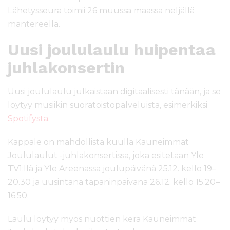
Lähetysseura toimii 26 muussa maassa neljällä
mantereella.
Uusi joululaulu huipentaa
juhlakonsertin
Uusi joululaulu julkaistaan digitaalisesti tänään, ja se
löytyy musiikin suoratoistopalveluista, esimerkiksi
Spotifysta
.
Kappale on mahdollista kuulla Kauneimmat
Joululaulut -juhlakonsertissa, joka esitetään Yle
TV1:llä ja Yle Areenassa joulupäivänä 25.12. kello 19–
20.30 ja uusintana tapaninpäivänä 26.12. kello 15.20–
16.50.
Laulu löytyy myös nuottien kera Kauneimmat