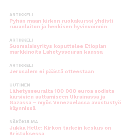
o
p
k
ARTIKKELI
Pyhän maan kirkon ruokakurssi yhdisti
ruuanlaiton ja henkisen hyvinvoinnin
ARTIKKELI
Suomalaisyritys koputtelee Etiopian
markkinoita Lähetysseuran kanssa
ARTIKKELI
Jerusalem ei päästä otteestaan
UUTINEN
Lähetysseuralta 100 000 euroa sodista
kärsivien auttamiseen Ukrainassa ja
Gazassa – myös Venezuelassa avustustyö
käynnissä
NÄKÖKULMA
Jukka Helle: Kirkon tärkein keskus on
Kristuksessa