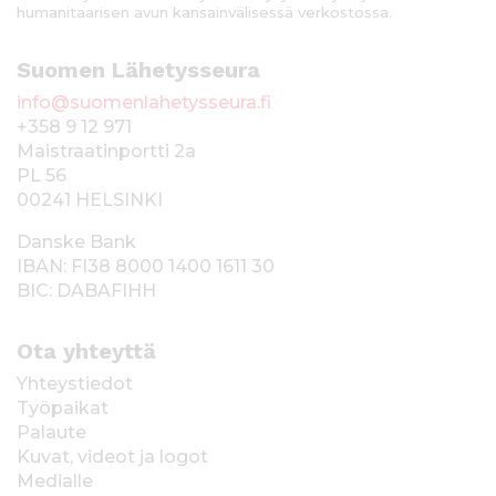
humanitaarisen avun kansainvälisessä verkostossa.
Suomen Lähetysseura
info@suomenlahetysseura.fi
+358 9 12 971
Maistraatinportti 2a
PL 56
00241 HELSINKI
Danske Bank
IBAN: FI38 8000 1400 1611 30
BIC: DABAFIHH
Ota yhteyttä
Yhteystiedot
Työpaikat
Palaute
Kuvat, videot ja logot
Medialle