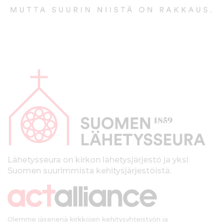
A
l
a
p
a
l
k
Lähetysseura on kirkon lähetysjärjestö ja yksi
Suomen suurimmista kehitysjärjestöistä.
k
i
Olemme jäsenenä kirkkojen kehitysyhteistyön ja