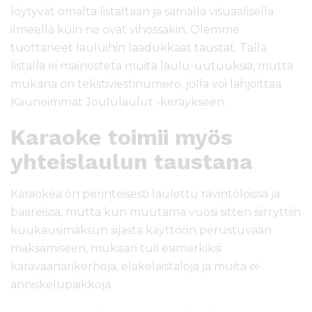
löytyvät omalta listaltaan ja samalla visuaalisella
ilmeellä kuin ne ovat vihossakin. Olemme
tuottaneet lauluihin laadukkaat taustat. Tällä
listalla ei mainosteta muita laulu-uutuuksia, mutta
mukana on tekstiviestinumero, jolla voi lahjoittaa
Kauneimmat Joululaulut -keräykseen.
Karaoke toimii myös
yhteislaulun taustana
Karaokea on perinteisesti laulettu ravintoloissa ja
baareissa, mutta kun muutama vuosi sitten siirryttiin
kuukausimaksun sijasta käyttöön perustuvaan
maksamiseen, mukaan tuli esimerkiksi
karavaanarikerhoja, eläkeläistaloja ja muita ei-
anniskelupaikkoja.