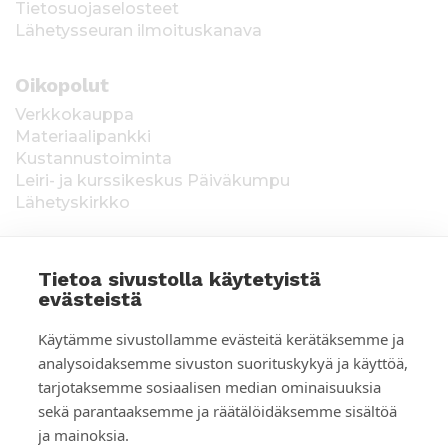
Tietosuojaselosteet
Lähetysseuran ilmoituskanava
Oikopolut
Verkkokauppa
Materiaalipankki
Kustannustoiminta
Leiri- ja kurssikeskus Päiväkumpu
Lähetyskirkko
Tietoa sivustolla käytetyistä
evästeistä
T
Keräysluvat:
Manner-Suomi RA/2020/1538,
Käytämme sivustollamme evästeitä kerätäksemme ja
voimassa toistaiseksi 1.1.2021 alkaen, myönnetty
i
analysoidaksemme sivuston suorituskykyä ja käyttöä,
1.12.2020, Poliisihallitus. Ahvenanmaa ÅLR
tarjotaksemme sosiaalisen median ominaisuuksia
e
2025/5437, voimassa 1.1.–31.12.2026, myönnetty
28.8.2025 Ahvenanmaan maakuntahallitus. Kerätyt
sekä parantaaksemme ja räätälöidäksemme sisältöä
d
varat käytetään Suomen Lähetysseuran
ja mainoksia.