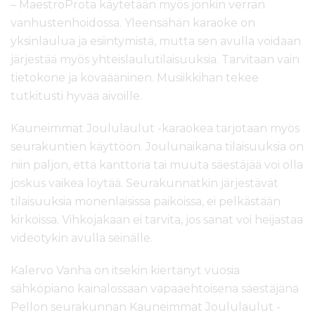
– MaestroProta käytetään myös jonkin verran
vanhustenhoidossa. Yleensähän karaoke on
yksinlaulua ja esiintymistä, mutta sen avulla voidaan
järjestää myös yhteislaulutilaisuuksia. Tarvitaan vain
tietokone ja kovaääninen. Musiikkihan tekee
tutkitusti hyvää aivoille.
Kauneimmat Joululaulut -karaokea tarjotaan myös
seurakuntien käyttöön. Joulunaikana tilaisuuksia on
niin paljon, että kanttoria tai muuta säestäjää voi olla
joskus vaikea löytää. Seurakunnatkin järjestävät
tilaisuuksia monenlaisissa paikoissa, ei pelkästään
kirkoissa. Vihkojakaan ei tarvita, jos sanat voi heijastaa
videotykin avulla seinälle.
Kalervo Vanha on itsekin kiertänyt vuosia
sähköpiano kainalossaan vapaaehtoisena säestäjänä
Pellon seurakunnan Kauneimmat Joululaulut -