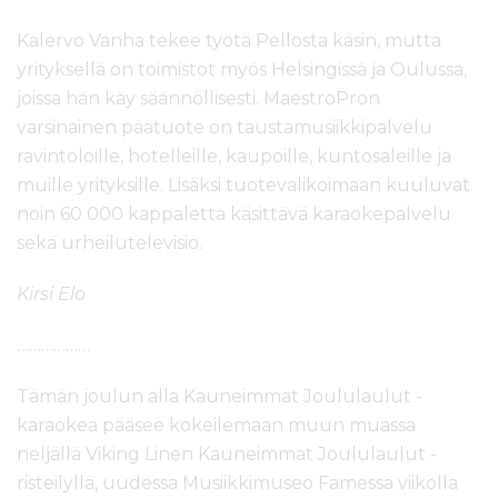
Kalervo Vanha tekee työtä Pellosta käsin, mutta
yrityksellä on toimistot myös Helsingissä ja Oulussa,
joissa hän käy säännöllisesti. MaestroPron
varsinainen päätuote on taustamusiikkipalvelu
ravintoloille, hotelleille, kaupoille, kuntosaleille ja
muille yrityksille. Lisäksi tuotevalikoimaan kuuluvat
noin 60 000 kappaletta käsittävä karaokepalvelu
sekä urheilutelevisio.
Kirsi Elo
………………
Tämän joulun alla Kauneimmat Joululaulut -
karaokea pääsee kokeilemaan muun muassa
neljällä Viking Linen Kauneimmat Joululaulut -
risteilyllä, uudessa Musiikkimuseo Famessa viikolla