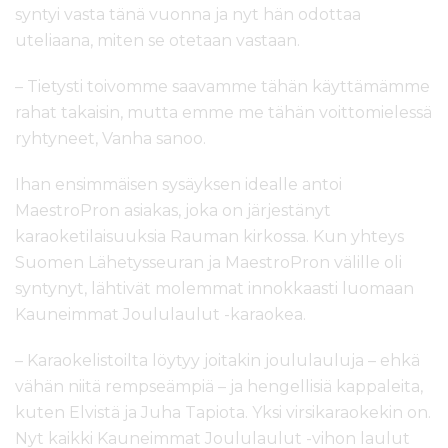
syntyi vasta tänä vuonna ja nyt hän odottaa
uteliaana, miten se otetaan vastaan.
– Tietysti toivomme saavamme tähän käyttämämme
rahat takaisin, mutta emme me tähän voittomielessä
ryhtyneet, Vanha sanoo.
Ihan ensimmäisen sysäyksen idealle antoi
MaestroPron asiakas, joka on järjestänyt
karaoketilaisuuksia Rauman kirkossa. Kun yhteys
Suomen Lähetysseuran ja MaestroPron välille oli
syntynyt, lähtivät molemmat innokkaasti luomaan
Kauneimmat Joululaulut -karaokea.
– Karaokelistoilta löytyy joitakin joululauluja – ehkä
vähän niitä rempseämpiä – ja hengellisiä kappaleita,
kuten Elvistä ja Juha Tapiota. Yksi virsikaraokekin on.
Nyt kaikki Kauneimmat Joululaulut -vihon laulut