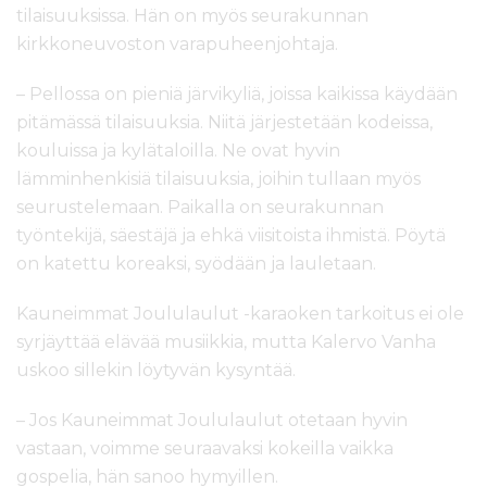
tilaisuuksissa. Hän on myös seurakunnan
kirkkoneuvoston varapuheenjohtaja.
– Pellossa on pieniä järvikyliä, joissa kaikissa käydään
pitämässä tilaisuuksia. Niitä järjestetään kodeissa,
kouluissa ja kylätaloilla. Ne ovat hyvin
lämminhenkisiä tilaisuuksia, joihin tullaan myös
seurustelemaan. Paikalla on seurakunnan
työntekijä, säestäjä ja ehkä viisitoista ihmistä. Pöytä
on katettu koreaksi, syödään ja lauletaan.
Kauneimmat Joululaulut -karaoken tarkoitus ei ole
syrjäyttää elävää musiikkia, mutta Kalervo Vanha
uskoo sillekin löytyvän kysyntää.
– Jos Kauneimmat Joululaulut otetaan hyvin
vastaan, voimme seuraavaksi kokeilla vaikka
gospelia, hän sanoo hymyillen.