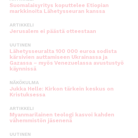
Suomalaisyritys koputtelee Etiopian
markkinoita Lähetysseuran kanssa
ARTIKKELI
Jerusalem ei päästä otteestaan
UUTINEN
Lähetysseuralta 100 000 euroa sodista
kärsivien auttamiseen Ukrainassa ja
Gazassa – myös Venezuelassa avustustyö
käynnissä
NÄKÖKULMA
Jukka Helle: Kirkon tärkein keskus on
Kristuksessa
ARTIKKELI
Myanmarilainen teologi kasvoi kahden
vähemmistön jäsenenä
UUTINEN