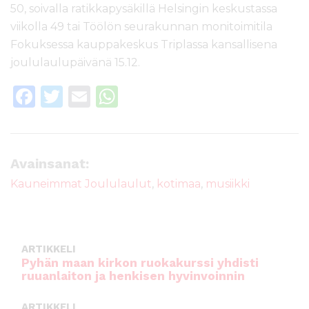
50, soivalla ratikkapysäkillä Helsingin keskustassa
viikolla 49 tai Töölön seurakunnan monitoimitila
Fokuksessa kauppakeskus Triplassa kansallisena
joululaulupäivänä 15.12.
F
T
E
W
a
w
m
h
c
it
ai
a
e
te
l
ts
Avainsanat:
b
r
A
Kauneimmat Joululaulut
,
kotimaa
,
musiikki
o
p
o
p
k
ARTIKKELI
Pyhän maan kirkon ruokakurssi yhdisti
ruuanlaiton ja henkisen hyvinvoinnin
ARTIKKELI