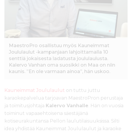
l
t
ö
ö
n
MaestroPro osallistuu myös Kauneimmat
Joululaulut -kampanjaan lahjoittamalla 10
senttiä jokaisesta ladatusta joululaulusta.
Kalervo Vanhan oma suosikki on Maa on niin
kaunis. ”En ole varmaan ainoa”, hän uskoo.
Kauneimmat Joululaulut
on tuttu juttu
karaokepalvelua tarjoavan MaestroPron perustaja
ja toimitusjohtaja
Kalervo Vanhalle
. Hän on vuosia
toiminut vapaaehtoisena säestäjänä
kotiseurakuntansa Pellon laulutilaisuuksissa. Silti
idea yhdistää Kauneimmat Joululaulut ja karaoke