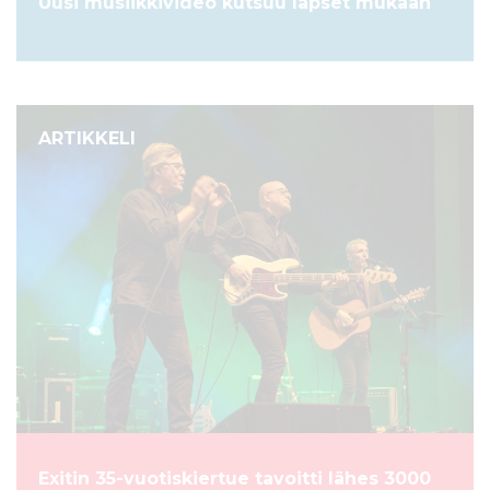
Uusi musiikkivideo kutsuu lapset mukaan
ARTIKKELI
Exitin 35-vuotiskiertue tavoitti lähes 3000