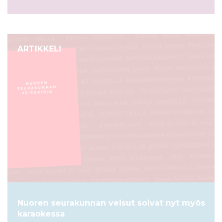
ARTIKKELI
Nuoren seurakunnan veisut soivat nyt myös
karaokessa