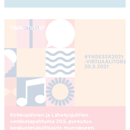
TAPAHTUMAT
Kirkkopäivien ja Lähetysjuhlien
verkkotapahtuma 20.5. pureutuu
keskustelukulttuurin murrokseen