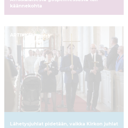
käännekohta
ARTIKKELI
Lähetysjuhlat pidetään, vaikka Kirkon juhlat