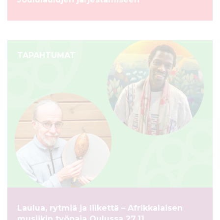
TAPAHTUMAT
Laulua, rytmiä ja liikettä – Afrikkalaisen
musiikin työpaja Oulussa 27.11.