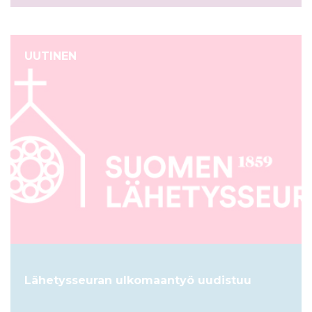
UUTINEN
Lähetysseuran ulkomaantyö uudistuu