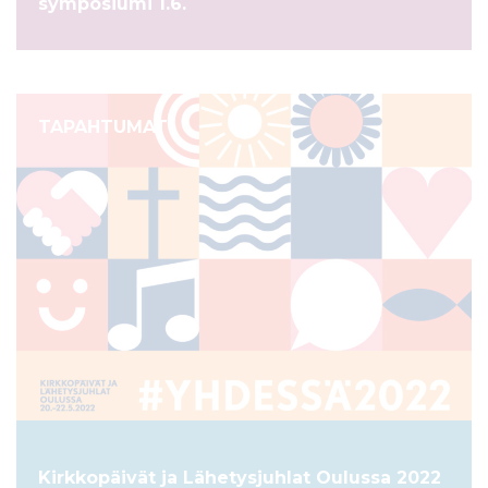
symposiumi 1.6.
TAPAHTUMAT
Kirkkopäivät ja Lähetysjuhlat Oulussa 2022