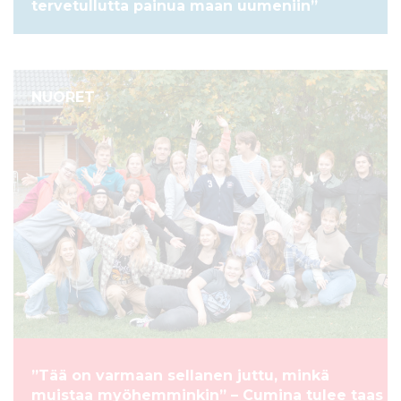
tervetullutta painua maan uumeniin”
NUORET
”Tää on varmaan sellanen juttu, minkä
muistaa myöhemminkin” – Cumina tulee taas