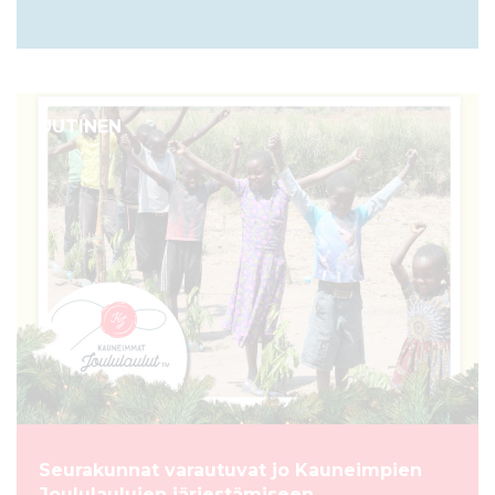
UUTINEN
Seurakunnat varautuvat jo Kauneimpien
Joululaulujen järjestämiseen