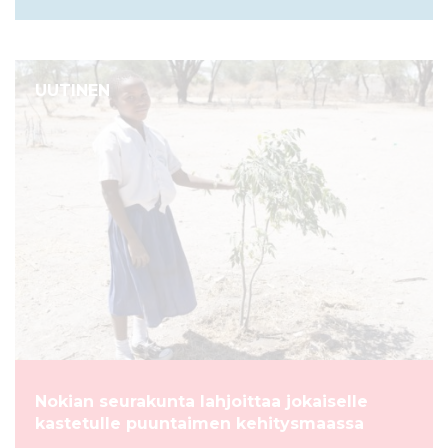
UUTINEN
Nokian seurakunta lahjoittaa jokaiselle
kastetulle puuntaimen kehitysmaassa