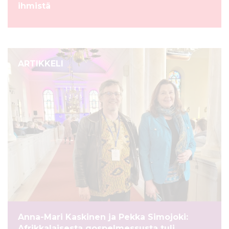
ihmistä
ARTIKKELI
Anna-Mari Kaskinen ja Pekka Simojoki:
Afrikkalaisesta gospelmessusta tuli