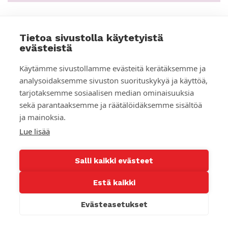
Tietoa sivustolla käytetyistä
TAPAHTUMAT
evästeistä
Käytämme sivustollamme evästeitä kerätäksemme ja
analysoidaksemme sivuston suorituskykyä ja käyttöä,
tarjotaksemme sosiaalisen median ominaisuuksia
sekä parantaaksemme ja räätälöidäksemme sisältöä
ja mainoksia.
Lue lisää
Salli kaikki evästeet
Estä kaikki
Uskossa – Teologinen symposiumi 19.1.2021
Evästeasetukset