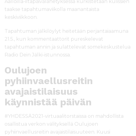
Aalloilla-iltapäivälähetyksessä kurkistetaan kulissien
taakse tapahtumaviikolla maanantaista
keskiviikkoon.
Tapahtuman jälkilöylyt heitetään perjantaiaamuna
21.5., kun kommentaattorit pureskelevat
tapahtuman annin ja sulattelevat somekeskustelua
Radio Dein Jälki-istunnossa.
Oulujoen
pyhiinvaellusreitin
avajaistilaisuus
käynnistää päivän
#YHDESSÄ2021-virtuaalitorstaissa on mahdollista
osallistua verkon välityksellä Oulujoen
pyhiinvaellusreitin avajaistilaisuuteen. Kuusi