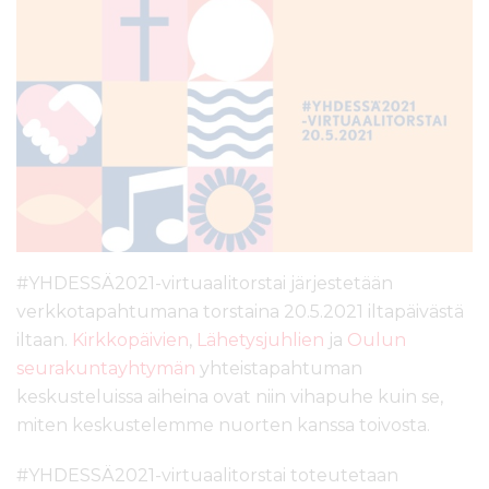
l
t
ö
ö
n
#YHDESSÄ2021-virtuaalitorstai järjestetään
verkkotapahtumana torstaina 20.5.2021 iltapäivästä
iltaan.
Kirkkopäivien
,
Lähetysjuhlien
ja
Oulun
seurakuntayhtymän
yhteistapahtuman
keskusteluissa aiheina ovat niin vihapuhe kuin se,
miten keskustelemme nuorten kanssa toivosta.
#YHDESSÄ2021-virtuaalitorstai toteutetaan