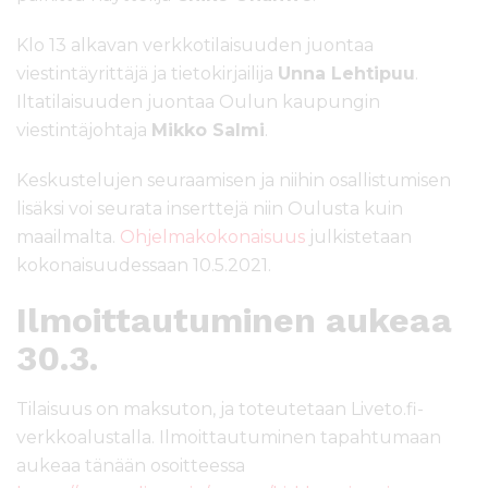
Klo 13 alkavan verkkotilaisuuden juontaa
viestintäyrittäjä ja tietokirjailija
Unna Lehtipuu
.
Iltatilaisuuden juontaa Oulun kaupungin
viestintäjohtaja
Mikko Salmi
.
Keskustelujen seuraamisen ja niihin osallistumisen
lisäksi voi seurata inserttejä niin Oulusta kuin
maailmalta.
Ohjelmakokonaisuus
julkistetaan
kokonaisuudessaan 10.5.2021.
Ilmoittautuminen aukeaa
30.3.
Tilaisuus on maksuton, ja toteutetaan Liveto.fi-
verkkoalustalla. Ilmoittautuminen tapahtumaan
aukeaa tänään osoitteessa