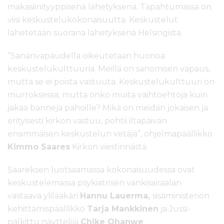
makasiinityyppisenä lähetyksenä. Tapahtumassa on
viisi keskustelukokonaisuutta. Keskustelut
lähetetään suorana lähetyksenä Helsingistä.
”Sananvapaudella oikeutetaan huonoa
keskustelukulttuuria. Meillä on sanomisen vapaus,
mutta se ei poista vastuuta. Keskustelukulttuuri on
murroksessa, mutta onko muita vaihtoehtoja kuin
jakaa banneja pahoille? Mikä on meidän jokaisen ja
erityisesti kirkon vastuu, pohtii iltapäivän
ensimmäisen keskustelun vetäjä”, ohjelmapäällikkö
Kimmo Saares
Kirkon viestinnästä.
Saareksen luotsaamassa kokonaisuudessa ovat
keskustelemassa psykiatrisen vankisairaalan
vastaava ylilääkäri
Hannu Lauerma,
sisäministeriön
kehittämispäällikkö
Tarja Mankkinen
ja Jussi-
palkittu näyttelijä
Chike Ohanwe
.