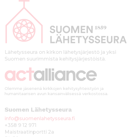
l
a
p
a
l
k
Lähetysseura on kirkon lähetysjärjestö ja yksi
Suomen suurimmista kehitysjärjestöistä.
k
i
Olemme jäsenenä kirkkojen kehitysyhteistyön ja
humanitaarisen avun kansainvälisessä verkostossa.
Suomen Lähetysseura
info@suomenlahetysseura.fi
+358 9 12 971
Maistraatinportti 2a