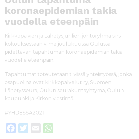
koronaepidemian takia
vuodella eteenpäin
Kirkkopäivien ja Lähetysjuhlien johtoryhmä siirsi
kokouksessaan viime joulukuussa Oulussa
pidettävän tapahtuman koronaepidemian takia
vuodella eteenpäin.
Tapahtumat toteutetaan tiiviissä yhteistyössä, jonka
osapuolina ovat Kirkkopalvelut ry, Suomen
Lähetysseura, Oulun seurakuntayhtymä, Oulun
kaupunki ja Kirkon viestintä.
#YHDESSÄ2021
F
T
E
W
a
w
m
h