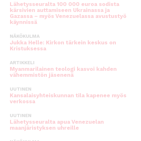
Lähetysseuralta 100 000 euroa sodista
kärsivien auttamiseen Ukrainassa ja
Gazassa – myös Venezuelassa avustustyö
käynnissä
NÄKÖKULMA
Jukka Helle: Kirkon tärkein keskus on
Kristuksessa
ARTIKKELI
Myanmarilainen teologi kasvoi kahden
vähemmistön jäsenenä
UUTINEN
Kansalaisyhteiskunnan tila kapenee myös
verkossa
UUTINEN
Lähetysseuralta apua Venezuelan
maanjäristyksen uhreille