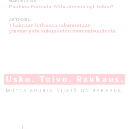
NÄKÖKULMA
Pauliina Parhiala: Mitä Jeesus nyt tekisi?
ARTIKKELI
Thaimaan kirkossa rakennetaan
ymmärrystä sukupuolen moninaisuudesta
A