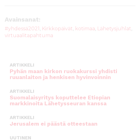
c
it
ai
a
e
te
l
ts
Avainsanat:
b
r
A
#yhdessä2021
,
Kirkkopäivät
,
kotimaa
,
Lähetysjuhlat
,
virtuaalitapahtuma
o
p
o
p
k
ARTIKKELI
Pyhän maan kirkon ruokakurssi yhdisti
ruuanlaiton ja henkisen hyvinvoinnin
ARTIKKELI
Suomalaisyritys koputtelee Etiopian
markkinoita Lähetysseuran kanssa
ARTIKKELI
Jerusalem ei päästä otteestaan
UUTINEN