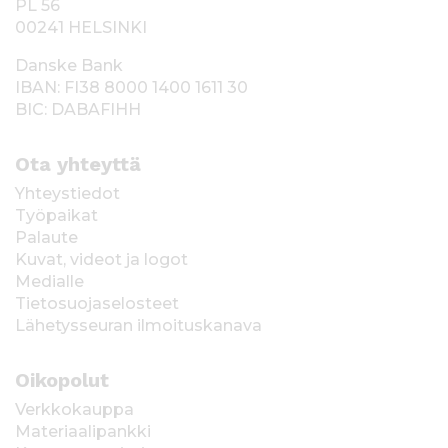
PL 56
00241 HELSINKI
Danske Bank
IBAN: FI38 8000 1400 1611 30
BIC: DABAFIHH
Ota yhteyttä
Yhteystiedot
Työpaikat
Palaute
Kuvat, videot ja logot
Medialle
Tietosuojaselosteet
Lähetysseuran ilmoituskanava
Oikopolut
Verkkokauppa
Materiaalipankki