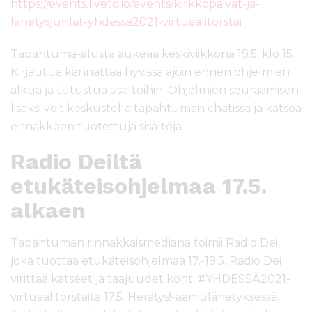
https://events.liveto.io/events/kirkkopaivat-ja-
lahetysjuhlat-yhdessa2021-virtuaalitorstai
Tapahtuma-alusta aukeaa keskiviikkona 19.5. klo 15.
Kirjautua kannattaa hyvissä ajoin ennen ohjelmien
alkua ja tutustua sisältöihin. Ohjelmien seuraamisen
lisäksi voit keskustella tapahtuman chatissa ja katsoa
ennakkoon tuotettuja sisältöjä.
Radio Deiltä
etukäteisohjelmaa 17.5.
alkaen
Tapahtuman rinnakkaismediana toimii Radio Dei,
joka tuottaa etukäteisohjelmaa 17.-19.5. Radio Dei
virittää katseet ja taajuudet kohti #YHDESSÄ2021-
virtuaalitorstaita 17.5. Herätys!-aamulähetyksessä.