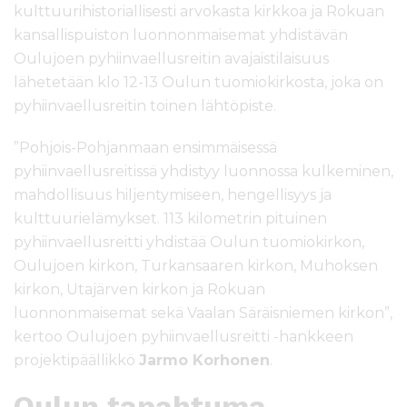
kulttuurihistoriallisesti arvokasta kirkkoa ja Rokuan
kansallispuiston luonnonmaisemat yhdistävän
Oulujoen pyhiinvaellusreitin avajaistilaisuus
lähetetään klo 12-13 Oulun tuomiokirkosta, joka on
pyhiinvaellusreitin toinen lähtöpiste.
”Pohjois-Pohjanmaan ensimmäisessä
pyhiinvaellusreitissä yhdistyy luonnossa kulkeminen,
mahdollisuus hiljentymiseen, hengellisyys ja
kulttuurielämykset. 113 kilometrin pituinen
pyhiinvaellusreitti yhdistää Oulun tuomiokirkon,
Oulujoen kirkon, Turkansaaren kirkon, Muhoksen
kirkon, Utajärven kirkon ja Rokuan
luonnonmaisemat sekä Vaalan Säräisniemen kirkon”,
kertoo Oulujoen pyhiinvaellusreitti -hankkeen
projektipäällikkö
Jarmo Korhonen
.
Oulun tapahtuma