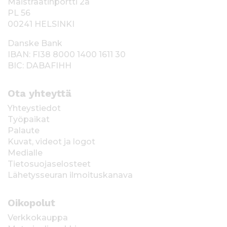
Maistraatinportti 2a
PL 56
00241 HELSINKI
Danske Bank
IBAN: FI38 8000 1400 1611 30
BIC: DABAFIHH
Ota yhteyttä
Yhteystiedot
Työpaikat
Palaute
Kuvat, videot ja logot
Medialle
Tietosuojaselosteet
Lähetysseuran ilmoituskanava
Oikopolut
Verkkokauppa