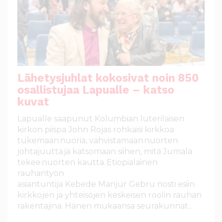
Lähetysjuhlat kokosivat noin 850
osallistujaa Lapualle – katso
kuvat
Lapualle saapunut Kolumbian luterilaisen
kirkon piispa John Rojas rohkaisi kirkkoa
tukemaan nuoria, vahvistamaan nuorten
johtajuutta ja katsomaan siihen, mitä Jumala
tekee nuorten kautta. Etiopialainen
rauhantyön
asiantuntija Kebede Manjur Gebru nosti esiin
kirkkojen ja yhteisöjen keskeisen roolin rauhan
rakentajina. Hänen mukaansa seurakunnat...