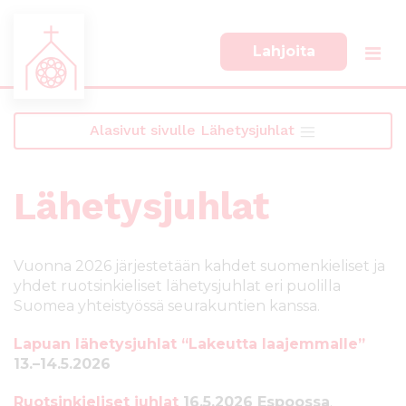
Lahjoita
S
S
i
i
i
i
Alasivut sivulle Lähetysjuhlat
r
r
r
r
y
y
Lähetysjuhlat
s
a
u
l
o
a
r
p
Vuonna 2026 järjestetään kahdet suomenkieliset ja
a
a
yhdet ruotsinkieliset lähetysjuhlat eri puolilla
a
l
Suomea yhteistyössä seurakuntien kanssa.
n
k
s
k
Lapuan lähetysjuhlat “Lakeutta laajemmalle”
i
i
13.–14.5.2026
s
i
ä
n
Ruotsinkieliset juhlat
16
.5.2026 Espoossa
.