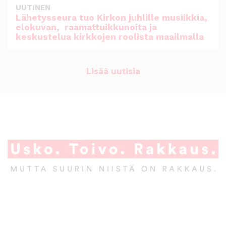
UUTINEN
Lähetysseura tuo Kirkon juhlille musiikkia,
elokuvan, raamattuikkunoita ja
keskustelua kirkkojen roolista maailmalla
Lisää uutisia
A