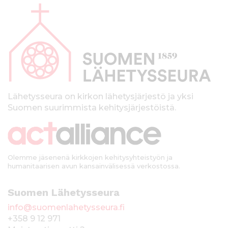
l
a
p
a
l
k
Lähetysseura on kirkon lähetysjärjestö ja yksi
Suomen suurimmista kehitysjärjestöistä.
k
i
Olemme jäsenenä kirkkojen kehitysyhteistyön ja
humanitaarisen avun kansainvälisessä verkostossa.
Suomen Lähetysseura
info@suomenlahetysseura.fi
+358 9 12 971