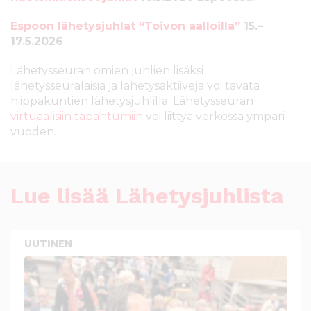
l
t
Espoon lähetysjuhlat “Toivon aalloilla”
15.–
ö
17.5.2026
ö
n
Lähetysseuran omien juhlien lisäksi
lähetysseuralaisia ja lähetysaktiiveja voi tavata
hiippakuntien lähetysjuhlilla. Lähetysseuran
virtuaalisiin tapahtumiin
voi liittyä verkossa ympäri
vuoden.
Lue lisää Lähetysjuhlista
UUTINEN