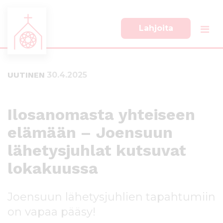
Lahjoita
S
S
i
i
i
i
UUTINEN
30.4.2025
r
r
r
r
y
y
s
a
Ilosanomasta yhteiseen
u
l
elämään – Joensuun
o
a
r
p
lähetysjuhlat kutsuvat
a
a
a
l
lokakuussa
n
k
s
k
Joensuun lähetysjuhlien tapahtumiin
i
i
s
i
on vapaa pääsy!
ä
n