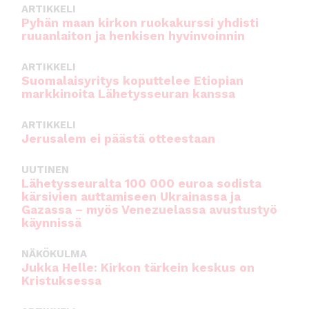
k
ARTIKKELI
Pyhän maan kirkon ruokakurssi yhdisti
ruuanlaiton ja henkisen hyvinvoinnin
ARTIKKELI
Suomalaisyritys koputtelee Etiopian
markkinoita Lähetysseuran kanssa
ARTIKKELI
Jerusalem ei päästä otteestaan
UUTINEN
Lähetysseuralta 100 000 euroa sodista
kärsivien auttamiseen Ukrainassa ja
Gazassa – myös Venezuelassa avustustyö
käynnissä
NÄKÖKULMA
Jukka Helle: Kirkon tärkein keskus on
Kristuksessa