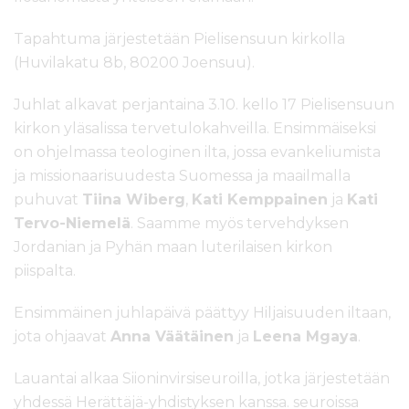
Tapahtuma järjestetään Pielisensuun kirkolla
(Huvilakatu 8b, 80200 Joensuu).
Juhlat alkavat perjantaina 3.10. kello 17 Pielisensuun
kirkon yläsalissa tervetulokahveilla. Ensimmäiseksi
on ohjelmassa teologinen ilta, jossa evankeliumista
ja missionaarisuudesta Suomessa ja maailmalla
puhuvat
Tiina Wiberg
,
Kati Kemppainen
ja
Kati
Tervo-Niemelä
. Saamme myös tervehdyksen
Jordanian ja Pyhän maan luterilaisen kirkon
piispalta.
Ensimmäinen juhlapäivä päättyy Hiljaisuuden iltaan,
jota ohjaavat
Anna Väätäinen
ja
Leena Mgaya
.
Lauantai alkaa Siioninvirsiseuroilla, jotka järjestetään
yhdessä Herättäjä-yhdistyksen kanssa.
seuroissa