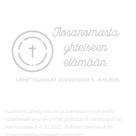
l
t
ö
ö
n
Suomen Lähetysseura ja
Joensuun evankelis-
luterilaiset seurakunnat
järjestävät lähetysjuhlat
Joensuussa 3.–5.10.2025. Juhlien teemana on
Ilosanomasta yhteiseen elämään.