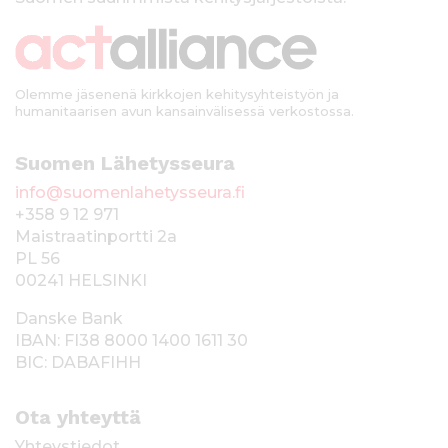
k
i
Olemme jäsenenä kirkkojen kehitysyhteistyön ja
humanitaarisen avun kansainvälisessä verkostossa.
Suomen Lähetysseura
info@suomenlahetysseura.fi
+358 9 12 971
Maistraatinportti 2a
PL 56
00241 HELSINKI
Danske Bank
IBAN: FI38 8000 1400 1611 30
BIC: DABAFIHH
Ota yhteyttä
Yhteystiedot