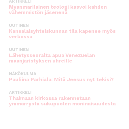
ARTIKKELI
Myanmarilainen teologi kasvoi kahden
vähemmistön jäsenenä
UUTINEN
Kansalaisyhteiskunnan tila kapenee myös
verkossa
UUTINEN
Lähetysseuralta apua Venezuelan
maanjäristyksen uhreille
NÄKÖKULMA
Pauliina Parhiala: Mitä Jeesus nyt tekisi?
ARTIKKELI
Thaimaan kirkossa rakennetaan
ymmärrystä sukupuolen moninaisuudesta