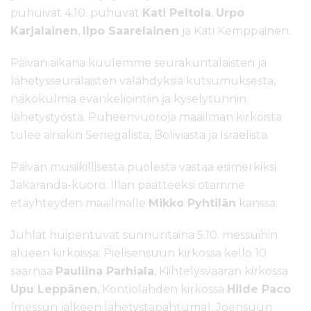
puhuivat 4.10. puhuvat
Kati Peltola
,
Urpo
Karjalainen
,
Ilpo Saarelainen
ja Kati Kemppainen.
Päivän aikana kuulemme seurakuntalaisten ja
lähetysseuralaisten välähdyksiä kutsumuksesta,
näkökulmia evankeliointiin ja kyselytunnin
lähetystyöstä. Puheenvuoroja maailman kirkoista
tulee ainakin Senegalista, Boliviasta ja Israelista.
Päivän musiikillisesta puolesta vastaa esimerkiksi
Jakaranda-kuoro. Illan päätteeksi otamme
etäyhteyden maailmalle
Mikko Pyhtilän
kanssa.
Juhlat huipentuvat sunnuntaina 5.10. messuihin
alueen kirkoissa: Pielisensuun kirkossa kello 10
saarnaa
Pauliina Parhiala
, Kiihtelysvaaran kirkossa
Upu Leppänen
, Kontiolahden kirkossa
Hilde Paco
(messun jälkeen lähetystapahtuma), Joensuun