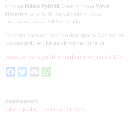
kirkossa
Mikko Pyhtilä
, Enon kirkossa
Virve
Rissanen
ja kello 18 Rantakylän kirkossa
Tuomasmessussa Mikko Pyhtilä.
Tapahtumaan on ilmainen sisäänpääsy. Juhlissa on
ruokatarjoilu etukäteen ilmoittautuneille.
Joensuun lähetysjuhlien tarkempi ohjelma (PDF)
F
T
E
W
a
w
m
h
c
it
ai
a
e
te
l
ts
Avainsanat:
b
r
A
Lähetysjuhlat
,
Lähetysjuhlat 2025
o
p
o
p