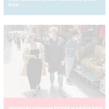
kirja!
ARTIKKELI
Seitsemän miljoonaa ihmistä ja kielenä kiina –