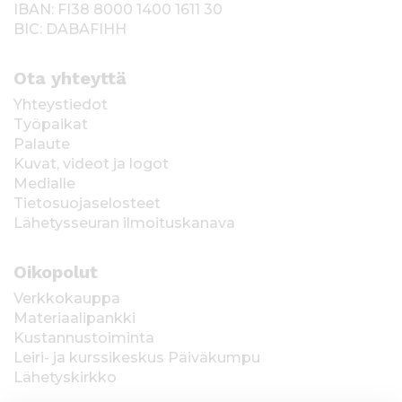
IBAN: FI38 8000 1400 1611 30
BIC: DABAFIHH
Ota yhteyttä
Yhteystiedot
Työpaikat
Palaute
Kuvat, videot ja logot
Medialle
Tietosuojaselosteet
Lähetysseuran ilmoituskanava
Oikopolut
Verkkokauppa
Materiaalipankki
Kustannustoiminta
Leiri- ja kurssikeskus Päiväkumpu
Lähetyskirkko