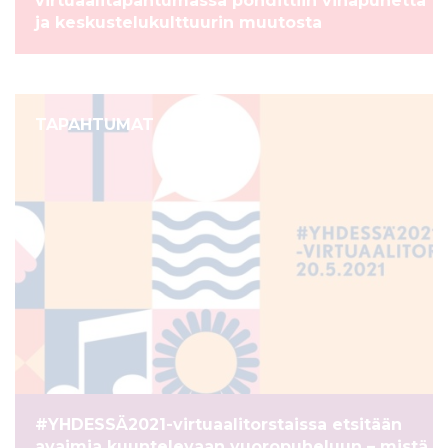
virtuaalitapahtumassa pohdittiin vihapuhetta
ja keskustelukulttuurin muutosta
TAPAHTUMAT
#YHDESSÄ2021-virtuaalitorstaissa etsitään
avaimia kuuntelevaan vuoropuheluun – mistä