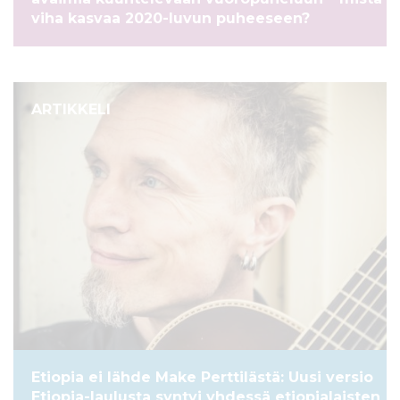
viha kasvaa 2020-luvun puheeseen?
ARTIKKELI
Etiopia ei lähde Make Perttilästä: Uusi versio
Etiopia-laulusta syntyi yhdessä etiopialaisten