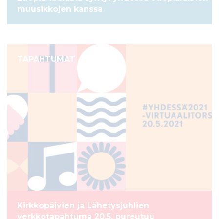
muusikkojen kanssa
TAPAHTUMAT
Kirkkopäivien ja Lähetysjuhlien
verkkotapahtuma 20.5. pureutuu