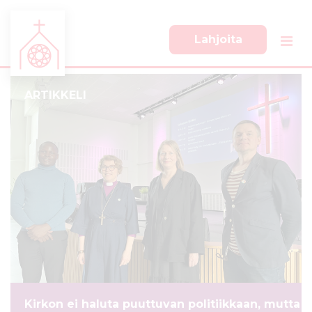
Lahjoita
S
S
i
i
i
i
ARTIKKELI
r
r
r
r
y
y
s
a
u
l
o
a
r
p
a
a
a
l
n
k
s
k
i
i
s
i
Kirkon ei haluta puuttuvan politiikkaan, mutta
ä
n