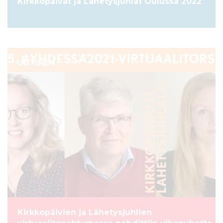
Kirkkopäivät ja Lähetysjuhlat Oulussa 2022
UUTINEN
Kirkkopäivien ja Lähetysjuhlien