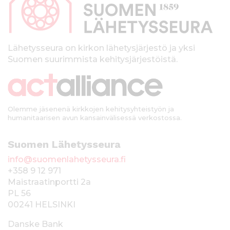
a
l
k
Lähetysseura on kirkon lähetysjärjestö ja yksi
Suomen suurimmista kehitysjärjestöistä.
k
i
Olemme jäsenenä kirkkojen kehitysyhteistyön ja
humanitaarisen avun kansainvälisessä verkostossa.
Suomen Lähetysseura
info@suomenlahetysseura.fi
+358 9 12 971
Maistraatinportti 2a
PL 56
00241 HELSINKI
Danske Bank