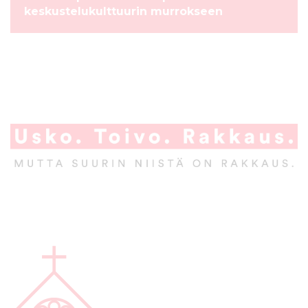
keskustelukulttuurin murrokseen
A
l
a
p