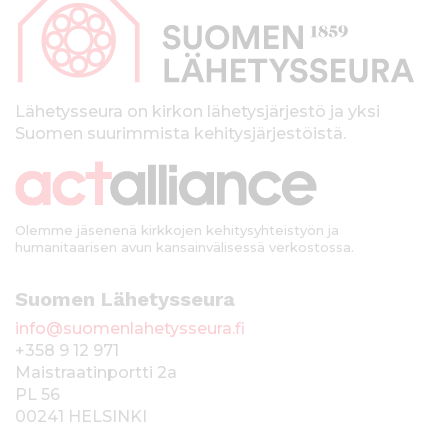
p
l
t
a
ö
l
ö
n
k
Lähetysseura on kirkon lähetysjärjestö ja yksi
Suomen suurimmista kehitysjärjestöistä.
k
i
Olemme jäsenenä kirkkojen kehitysyhteistyön ja
humanitaarisen avun kansainvälisessä verkostossa.
Suomen Lähetysseura
info@suomenlahetysseura.fi
+358 9 12 971
Maistraatinportti 2a
PL 56
00241 HELSINKI