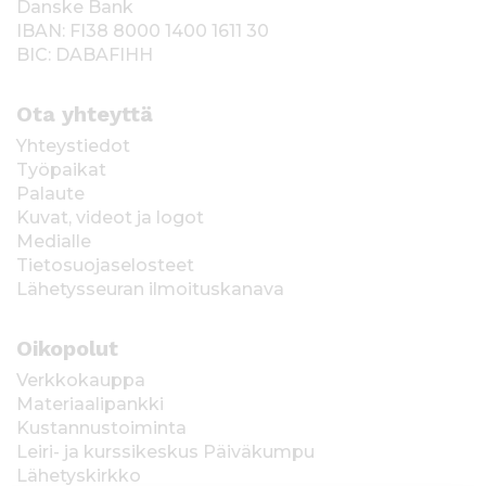
Danske Bank
IBAN: FI38 8000 1400 1611 30
BIC: DABAFIHH
Ota yhteyttä
Yhteystiedot
Työpaikat
Palaute
Kuvat, videot ja logot
Medialle
Tietosuojaselosteet
Lähetysseuran ilmoituskanava
Oikopolut
Verkkokauppa
Materiaalipankki
Kustannustoiminta
Leiri- ja kurssikeskus Päiväkumpu
Lähetyskirkko