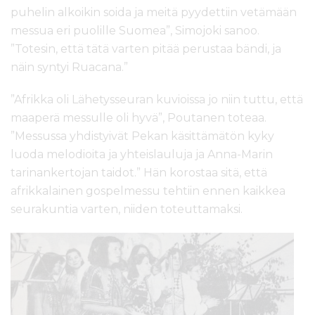
puhelin alkoikin soida ja meitä pyydettiin vetämään
messua eri puolille Suomea”, Simojoki sanoo.
”Totesin, että tätä varten pitää perustaa bändi, ja
näin syntyi Ruacana.”
”Afrikka oli Lähetysseuran kuvioissa jo niin tuttu, että
maaperä messulle oli hyvä”, Poutanen toteaa.
”Messussa yhdistyivät Pekan käsittämätön kyky
luoda melodioita ja yhteislauluja ja Anna-Marin
tarinankertojan taidot.” Hän korostaa sitä, että
afrikkalainen gospelmessu tehtiin ennen kaikkea
seurakuntia varten, niiden toteuttamaksi.