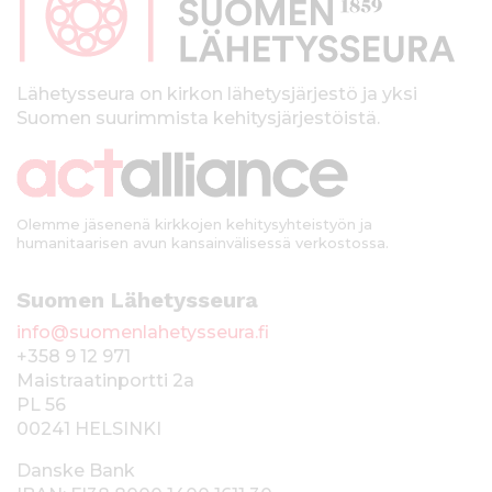
a
l
k
Lähetysseura on kirkon lähetysjärjestö ja yksi
Suomen suurimmista kehitysjärjestöistä.
k
i
Olemme jäsenenä kirkkojen kehitysyhteistyön ja
humanitaarisen avun kansainvälisessä verkostossa.
Suomen Lähetysseura
info@suomenlahetysseura.fi
+358 9 12 971
Maistraatinportti 2a
PL 56
00241 HELSINKI
Danske Bank