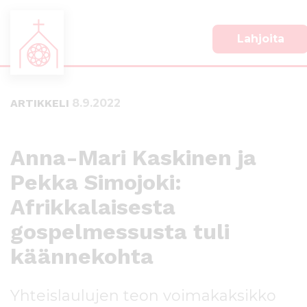
Lahjoita
S
S
i
i
i
i
ARTIKKELI
8.9.2022
r
r
r
r
y
y
s
a
Anna-Mari Kaskinen ja
u
l
Pekka Simojoki:
o
a
r
p
Afrikkalaisesta
a
a
a
l
gospelmessusta tuli
n
k
käännekohta
s
k
i
i
s
i
Yhteislaulujen teon voimakaksikko
ä
n