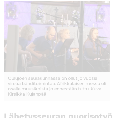
Oulujoen seurakunnassa on ollut jo vuosia
vireää bänditoimintaa. Afrikkalaisen messu oli
osalle muusikoista jo ennestään tuttu. Kuva
Kirsikka Kujanpää
Lähetysseuran nuorisotyö