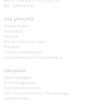
IBAN: FI38 8000 1400 1611 30
BIC: DABAFIHH
Ota yhteyttä
Yhteystiedot
Työpaikat
Palaute
Kuvat, videot ja logot
Medialle
Tietosuojaselosteet
Lähetysseuran ilmoituskanava
Oikopolut
Verkkokauppa
Materiaalipankki
Kustannustoiminta
Leiri- ja kurssikeskus Päiväkumpu
Lähetyskirkko