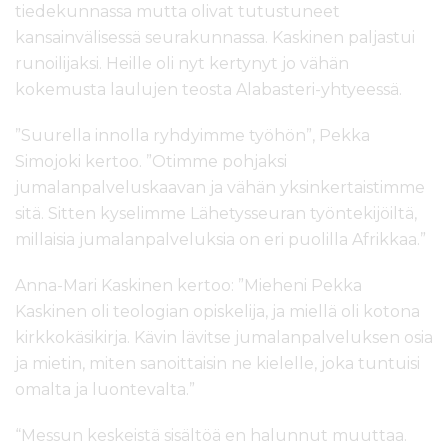
tiedekunnassa mutta olivat tutustuneet
kansainvälisessä seurakunnassa. Kaskinen paljastui
runoilijaksi. Heille oli nyt kertynyt jo vähän
kokemusta laulujen teosta Alabasteri-yhtyeessä.
”Suurella innolla ryhdyimme työhön”, Pekka
Simojoki kertoo. ”Otimme pohjaksi
jumalanpalveluskaavan ja vähän yksinkertaistimme
sitä. Sitten kyselimme Lähetysseuran työntekijöiltä,
millaisia jumalanpalveluksia on eri puolilla Afrikkaa.”
Anna-Mari Kaskinen kertoo: ”Mieheni Pekka
Kaskinen oli teologian opiskelija, ja miellä oli kotona
kirkkokäsikirja. Kävin lävitse jumalanpalveluksen osia
ja mietin, miten sanoittaisin ne kielelle, joka tuntuisi
omalta ja luontevalta.”
“Messun keskeistä sisältöä en halunnut muuttaa.