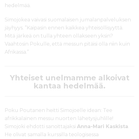
hedelmää.
Simojokea vaivasi suomalaisen jumalanpalveluksen
jäyhyys. ”Kaipasin ennen kaikkea yhteisöllisyyttä.
Mitä järkeä on tulla yhteen ollakseen yksin?
Vaahtosin Pokulle, että messun pitäisi olla niin kuin
Afrikassa.”
Yhteiset unelmamme alkoivat
kantaa hedelmää.
Poku Poutanen heitti Simojoelle idean: Tee
afrikkalainen messu nuorten lähetysjuhlille!
Simojoki ehdotti sanoittajaksi
Anna-Mari Kaskista
.
He olivat samalla kurssilla teologisessa