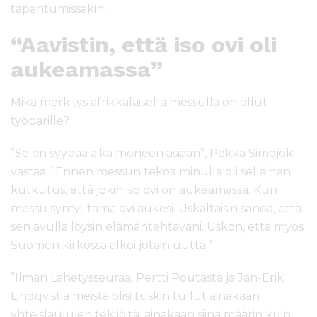
tapahtumissakin.
“Aavistin, että iso ovi oli
aukeamassa”
Mikä merkitys afrikkalaisella messulla on ollut
työparille?
”Se on syypää aika moneen asiaan”, Pekka Simojoki
vastaa. ”Ennen messun tekoa minulla oli sellainen
kutkutus, että jokin iso ovi on aukeamassa. Kun
messu syntyi, tämä ovi aukesi. Uskaltaisin sanoa, että
sen avulla löysin elämäntehtäväni. Uskon, että myös
Suomen kirkossa alkoi jotain uutta.”
”Ilman Lähetysseuraa, Pertti Poutasta ja Jan-Erik
Lindqvistiä meistä olisi tuskin tullut ainakaan
yhteislaulujen tekijöitä, ainakaan siinä määrin kuin