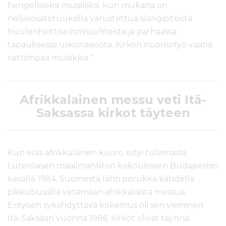
hengelliseksi musiikiksi, kun mukana on
neljäsosatotuuksilla varustettua slangipitoista
huulenheittoa ihmissuhteista ja parhaassa
tapauksessa uskonasioista. Kirkon nuorisotyö vaatisi
raittiimpaa musiikkia.”
Afrikkalainen messu veti Itä-
Saksassa kirkot täyteen
Kun eräs afrikkalainen kuoro estyi tulemasta
Luterilaisen maailmanliiton kokoukseen Budapestiin
kesällä 1984, Suomesta lähti porukka kahdella
pikkubussilla vetämään afrikkalaista messua.
Erityisen sykähdyttävä kokemus oli sen vieminen
Itä-Saksaan vuonna 1986. Kirkot olivat täynnä.