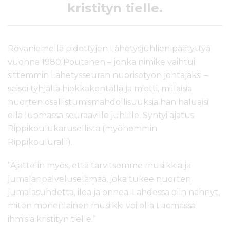
kristityn tielle.
Rovaniemellä pidettyjen Lähetysjuhlien päätyttyä
vuonna 1980 Poutanen – jonka nimike vaihtui
sittemmin Lähetysseuran nuorisotyön johtajaksi –
seisoi tyhjällä hiekkakentällä ja mietti, millaisia
nuorten osallistumismahdollisuuksia hän haluaisi
olla luomassa seuraaville juhlille. Syntyi ajatus
Rippikoulukarusellista (myöhemmin
Rippikouluralli).
”Ajattelin myös, että tarvitsemme musiikkia ja
jumalanpalveluselämää, joka tukee nuorten
jumalasuhdetta, iloa ja onnea. Lahdessa olin nähnyt,
miten monenlainen musiikki voi olla tuomassa
ihmisiä kristityn tielle.”