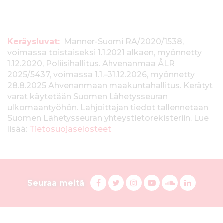
T
Keräysluvat:
Manner-Suomi RA/2020/1538,
voimassa toistaiseksi 1.1.2021 alkaen, myönnetty
i
1.12.2020, Poliisihallitus. Ahvenanmaa ÅLR
e
2025/5437, voimassa 1.1.–31.12.2026, myönnetty
28.8.2025 Ahvenanmaan maakuntahallitus. Kerätyt
d
varat käytetään Suomen Lähetysseuran
ulkomaantyöhön. Lahjoittajan tiedot tallennetaan
o
Suomen Lähetysseuran yhteystietorekisteriin. Lue
t
lisää:
Tietosuojaselosteet
k
e
S
r
F
T
I
Y
S
L
Seuraa meitä
a
w
n
o
u
i
u
ä
c
i
s
u
o
n
o
y
e
t
t
T
n
k