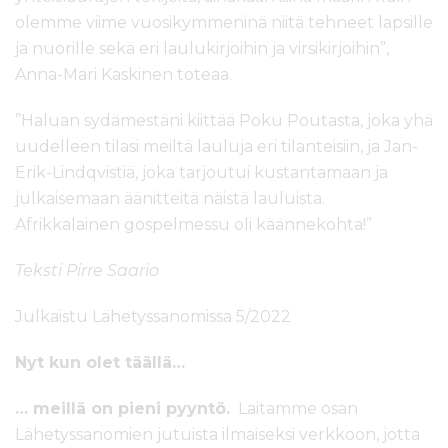
olemme viime vuosikymmeninä niitä tehneet lapsille
ja nuorille sekä eri laulukirjoihin ja virsikirjoihin”,
Anna-Mari Kaskinen toteaa.
”Haluan sydämestäni kiittää Poku Poutasta, joka yhä
uudelleen tilasi meiltä lauluja eri tilanteisiin, ja Jan-
Erik-Lindqvistiä, joka tarjoutui kustantamaan ja
julkaisemaan äänitteitä näistä lauluista.
Afrikkalainen gospelmessu oli käännekohta!”
Teksti Pirre Saario
Julkaistu Lähetyssanomissa 5/2022
Nyt kun olet täällä…
… meillä on pieni pyyntö.
Laitamme osan
Lähetyssanomien jutuista ilmaiseksi verkkoon, jotta