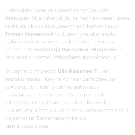
”Lähtöajatuksena oli toteuttaa nyt Oulussa
Kirkkopäivillä ja Lähetysjuhlilla nuorten messu, jossa
keskeistä oli isosten siunaaminen”, kertoo pastori
Joonas Vapaavuori
Oulujoen seurakunnasta
.
”Lähetysseurasta messua oli suunnittelemassa
kanssamme
Suvimarja Rannankari-Norjanen
, ja
hän keksi ehdottaa Afrikkalaista gospelmessua.”
Liturgina toimi pastori
Ulla Rissanen
Tuiran
seurakunnasta. ”Kävin aikoinaan Lähetysseuran
esikoulutuskurssin ja olin harjoittelussa
Tansaniassa”, hän kertoo. “Myöhemmin olin
Lähetysseurassa vetämässä Lähde liikkeelle -
koulutusta ja sitten puolitoista vuotta opettajana ja
kuraattorina Tansaniassa Nykaton
raamattuopistossa.