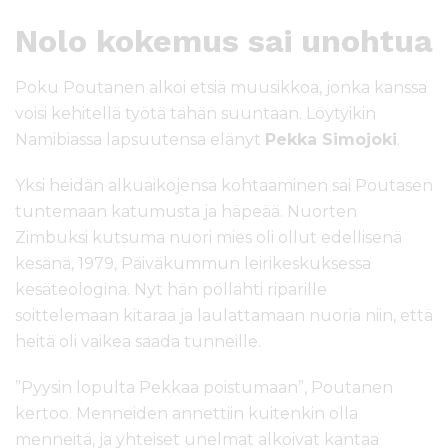
Nolo kokemus sai unohtua
Poku Poutanen alkoi etsiä muusikkoa, jonka kanssa
voisi kehitellä työtä tähän suuntaan. Löytyikin
Namibiassa lapsuutensa elänyt
Pekka Simojoki
.
Yksi heidän alkuaikojensa kohtaaminen sai Poutasen
tuntemaan katumusta ja häpeää. Nuorten
Zimbuksi kutsuma nuori mies oli ollut edellisenä
kesänä, 1979, Päiväkummun leirikeskuksessa
kesäteologina. Nyt hän pöllähti riparille
soittelemaan kitaraa ja laulattamaan nuoria niin, että
heitä oli vaikea saada tunneille.
”Pyysin lopulta Pekkaa poistumaan”, Poutanen
kertoo. Menneiden annettiin kuitenkin olla
menneitä, ja yhteiset unelmat alkoivat kantaa