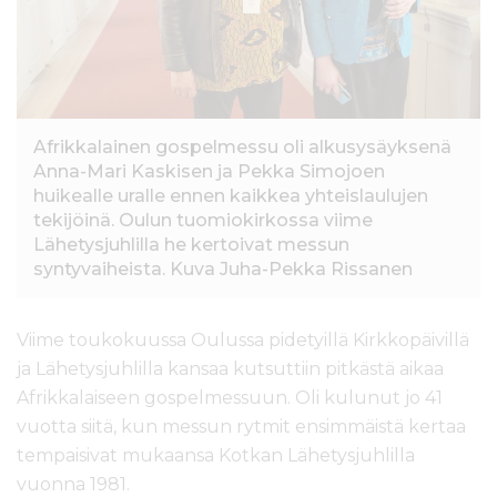
Afrikkalainen gospelmessu oli alkusysäyksenä
Anna-Mari Kaskisen ja Pekka Simojoen
huikealle uralle ennen kaikkea yhteislaulujen
tekijöinä. Oulun tuomiokirkossa viime
Lähetysjuhlilla he kertoivat messun
syntyvaiheista. Kuva Juha-Pekka Rissanen
Viime toukokuussa Oulussa pidetyillä Kirkkopäivillä
ja Lähetysjuhlilla kansaa kutsuttiin pitkästä aikaa
Afrikkalaiseen gospelmessuun. Oli kulunut jo 41
vuotta siitä, kun messun rytmit ensimmäistä kertaa
tempaisivat mukaansa Kotkan Lähetysjuhlilla
vuonna 1981.