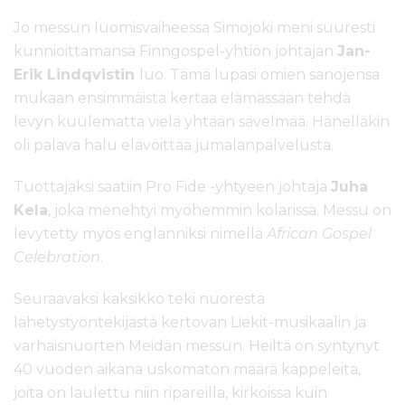
Jo messun luomisvaiheessa Simojoki meni suuresti
kunnioittamansa Finngospel-yhtiön johtajan
Jan-
Erik Lindqvistin
luo. Tämä lupasi omien sanojensa
mukaan ensimmäistä kertaa elämässään tehdä
levyn kuulematta vielä yhtään sävelmää. Hänelläkin
oli palava halu elävöittää jumalanpalvelusta.
Tuottajaksi saatiin Pro Fide -yhtyeen johtaja
Juha
Kela
, joka menehtyi myöhemmin kolarissa. Messu on
levytetty myös englanniksi nimellä
African Gospel
Celebration
.
Seuraavaksi kaksikko teki nuoresta
lähetystyöntekijästä kertovan Liekit-musikaalin ja
varhaisnuorten Meidän messun. Heiltä on syntynyt
40 vuoden aikana uskomaton määrä kappeleita,
joita on laulettu niin ripareilla, kirkoissa kuin