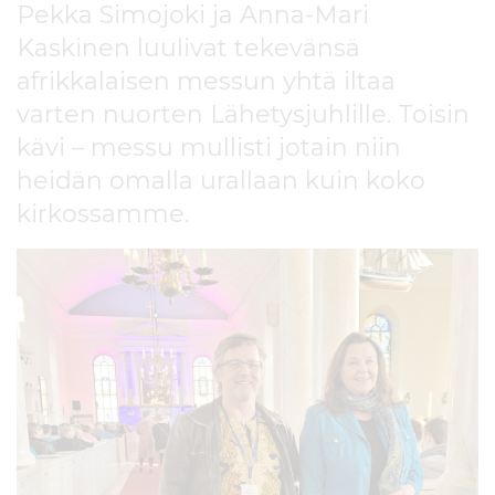
Pekka Simojoki ja Anna-Mari
l
t
Kaskinen luulivat tekevänsä
ö
afrikkalaisen messun yhtä iltaa
ö
n
varten nuorten Lähetysjuhlille. Toisin
kävi – messu mullisti jotain niin
heidän omalla urallaan kuin koko
kirkossamme.