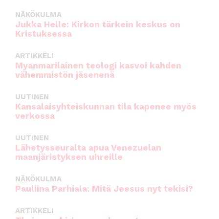
NÄKÖKULMA
Jukka Helle: Kirkon tärkein keskus on
Kristuksessa
ARTIKKELI
Myanmarilainen teologi kasvoi kahden
vähemmistön jäsenenä
UUTINEN
Kansalaisyhteiskunnan tila kapenee myös
verkossa
UUTINEN
Lähetysseuralta apua Venezuelan
maanjäristyksen uhreille
NÄKÖKULMA
Pauliina Parhiala: Mitä Jeesus nyt tekisi?
ARTIKKELI