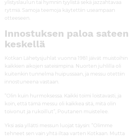
ylistyslaulun tai hymnin tyylistä sekä jazzahtavaa
rytmiä. Samoja teemoja käytettiin useampaan
otteeseen.
Innostuksen paloa sateen
keskellä
Kotkan Lähetysjuhlat vuonna 1981 jäivät muistoihin
kaikkien aikojen sateisimpina. Nuorten juhlilla oli
kuitenkin tunnelma huipussaan, ja messu otettiin
innostuneena vastaan.
”Olin kuin hurmoksessa. Kaikki toimi loistavasti, ja
koin, että tämä messu oli kaikkea sitä, mitä olin
toivonut ja rukoillut”, Poutanen muistelee.
Yksi asia yllätti messun luojat täysin: ”Olimme
tehneet sen vain yhtä iltaa varten Kotkaan. Mutta