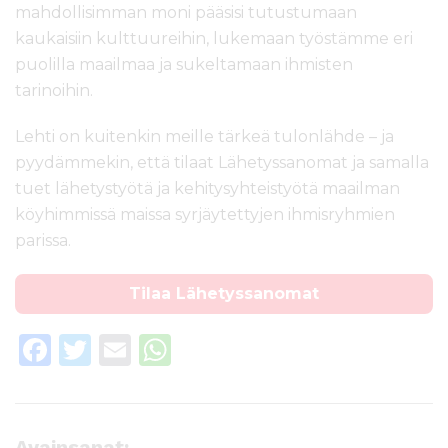
mahdollisimman moni pääsisi tutustumaan
kaukaisiin kulttuureihin, lukemaan työstämme eri
puolilla maailmaa ja sukeltamaan ihmisten
tarinoihin.
Lehti on kuitenkin meille tärkeä tulonlähde – ja
pyydämmekin, että tilaat Lähetyssanomat ja samalla
tuet lähetystyötä ja kehitysyhteistyötä maailman
köyhimmissä maissa syrjäytettyjen ihmisryhmien
parissa.
Tilaa Lähetyssanomat
F
T
E
W
a
w
m
h
c
it
ai
a
e
te
l
ts
Avainsanat: