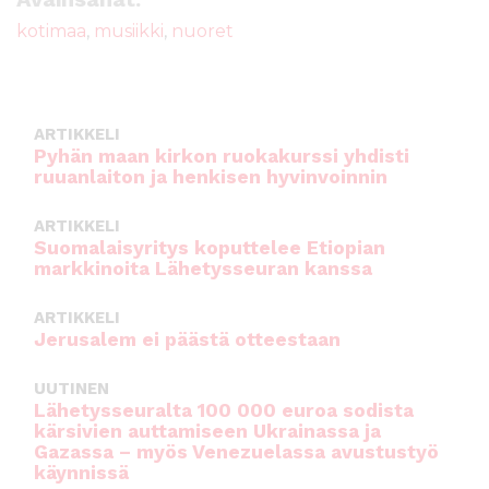
b
r
A
kotimaa
,
musiikki
,
nuoret
o
p
o
p
k
ARTIKKELI
Pyhän maan kirkon ruokakurssi yhdisti
ruuanlaiton ja henkisen hyvinvoinnin
ARTIKKELI
Suomalaisyritys koputtelee Etiopian
markkinoita Lähetysseuran kanssa
ARTIKKELI
Jerusalem ei päästä otteestaan
UUTINEN
Lähetysseuralta 100 000 euroa sodista
kärsivien auttamiseen Ukrainassa ja
Gazassa – myös Venezuelassa avustustyö
käynnissä