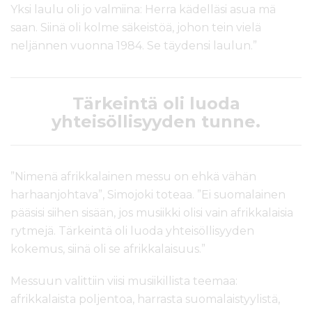
Yksi laulu oli jo valmiina: Herra kädelläsi asua mä
saan. Siinä oli kolme säkeistöä, johon tein vielä
neljännen vuonna 1984. Se täydensi laulun.”
Tärkeintä oli luoda
yhteisöllisyyden tunne.
”Nimenä afrikkalainen messu on ehkä vähän
harhaanjohtava”, Simojoki toteaa. ”Ei suomalainen
pääsisi siihen sisään, jos musiikki olisi vain afrikkalaisia
rytmejä. Tärkeintä oli luoda yhteisöllisyyden
kokemus, siinä oli se afrikkalaisuus.”
Messuun valittiin viisi musiikillista teemaa:
afrikkalaista poljentoa, harrasta suomalaistyylistä,