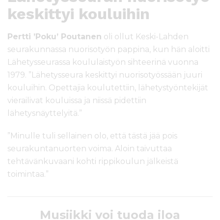
keskittyi kouluihin
Pertti ’Poku’ Poutanen
oli ollut Keski-Lahden
seurakunnassa nuorisotyön pappina, kun hän aloitti
Lähetysseurassa koululaistyön sihteerinä vuonna
1979. ”Lähetysseura keskittyi nuorisotyössään juuri
kouluihin. Opettajia koulutettiin, lähetystyöntekijät
vierailivat kouluissa ja niissä pidettiin
lähetysnäyttelyitä.”
”Minulle tuli sellainen olo, että tästä jää pois
seurakuntanuorten voima. Aloin taivuttaa
tehtävänkuvaani kohti rippikoulun jälkeistä
toimintaa.”
Musiikki voi tuoda iloa