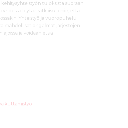
a kehitysyhteistyön tuloksista suoraan
an yhdessä löytää ratkaisuja niin, että
kossakin. Yhteistyö ja vuoropuhelu
jotta mahdolliset ongelmat järjestöjen
 ajoissa ja voidaan etsiä
vaikuttamistyö