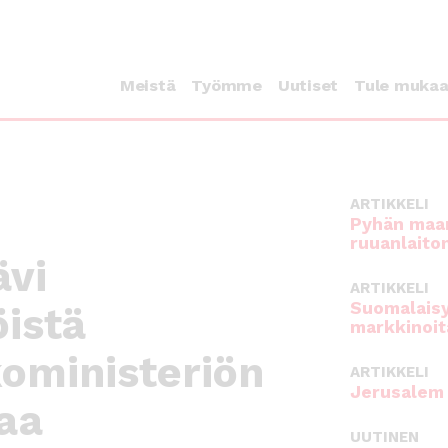
Meistä
Työmme
Uutiset
Tule muka
ARTIKKELI
Pyhän maan
ruuanlaito
ävi
ARTIKKELI
Suomalaisy
istä
markkinoit
oministeriön
ARTIKKELI
Jerusalem 
aa
UUTINEN