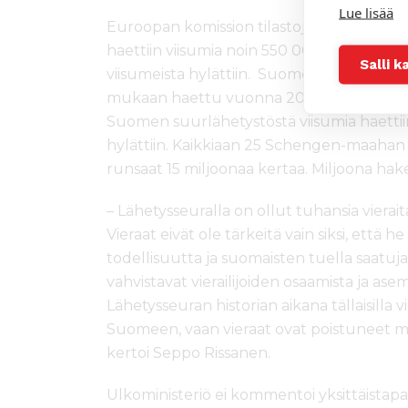
Lue lisää
Euroopan komission tilastojen mukaan v
haettiin viisumia noin 550 000 kertaa. Vain
Salli k
viisumeista hylättiin. Suomen Kathmandu
mukaan haettu vuonna 2016 viisumia 515 ke
Suomen suurlähetystöstä viisumia haettiin
hylättiin. Kaikkiaan 25 Schengen-maahan 
runsaat 15 miljoonaa kertaa. Miljoona hake
– Lähetysseuralla on ollut tuhansia vierai
Vieraat eivät ole tärkeitä vain siksi, että
todellisuutta ja suomaisten tuella saatuja
vahvistavat vierailijoiden osaamista ja as
Lähetysseuran historian aikana tällaisilla v
Suomeen, vaan vieraat ovat poistuneet 
kertoi Seppo Rissanen.
Ulkoministeriö ei kommentoi yksittäistap