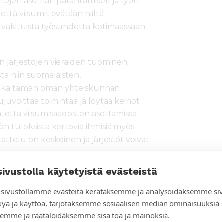
a tyttöjen aseman parantamisen ja työn
että viisumit evätään niiltä
tai vakituista työsuhdetta kotimaassaan.
in järjestöjen vieraiden tuominen
tä niin suomalaisten,
ä sekä tämän oman yhteiskunnan
ujuvoittaa toimintaa ja löytää keinot
in, että viisumisäädösten asettamissa
n tuloksista kertovia ihmisiä myös
attelu on keskeinen ja järjestöt voivat
sivustolla käytetyistä evästeistä
 Harjun seurakunnan kutsu nuorelle
ierailumatkalleen Suomeen viisumia.
sivustollamme evästeitä kerätäksemme ja analysoidaksemme si
viisumien epääminen intialaisilta
kyä ja käyttöä, tarjotaksemme sosiaalisen median ominaisuuksia
emme ja räätälöidäksemme sisältöä ja mainoksia.