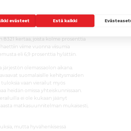
iime vuonna Suomen edustustoista
 puolitoista prosenttia näistä
aikki evästeet
Estä kaikki
Evästeaset
n suurlähetystöstä on tilastojen
rtaa, näistä 23,7% hylätty. Intiassa
 8321 kertaa, joista kolme prosenttia
haettiin viime vuonna viisumia
musta eli 6,9 prosenttia hylättiin.
ta järjestön olemassaolon aikana.
 he avaavat suomalaisille kehitysmaiden
 tuloksia vaan vierailut myös
emaa heidän omissa yhteiskunnissaan.
ierailuilla ei ole kukaan jäänyt
maasta matkasuunnitelman mukaisesti,
auksia, mutta hyvähenkisessä