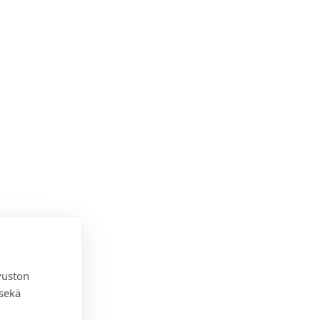
vuston
 sekä