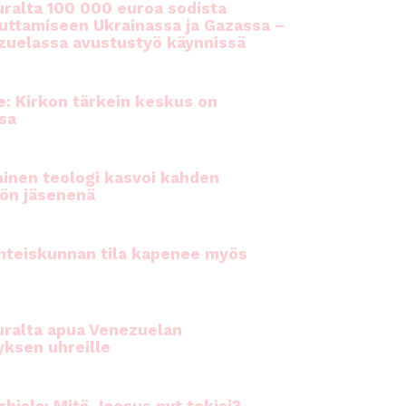
ralta 100 000 euroa sodista
auttamiseen Ukrainassa ja Gazassa –
uelassa avustustyö käynnissä
e: Kirkon tärkein keskus on
sa
inen teologi kasvoi kahden
ön jäsenenä
hteiskunnan tila kapenee myös
ralta apua Venezuelan
yksen uhreille