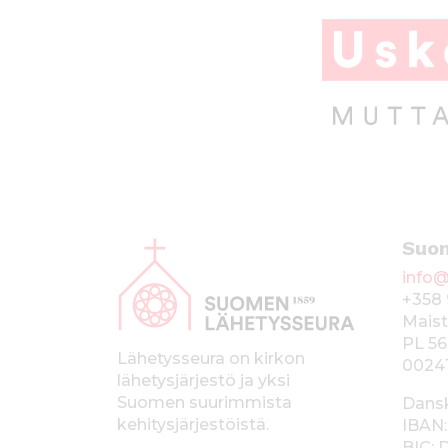
k
A
Suo
l
info@
a
+358 
p
Maist
PL 56
a
Lähetysseura on kirkon
0024
lähetysjärjestö ja yksi
l
Suomen suurimmista
Dans
k
kehitysjärjestöistä.
IBAN:
BIC: