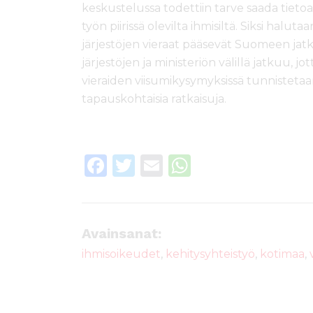
keskustelussa todettiin tarve saada tieto
työn piirissä olevilta ihmisiltä. Siksi haluta
järjestöjen vieraat pääsevät Suomeen jat
järjestöjen ja ministeriön välillä jatkuu, 
vieraiden viisumikysymyksissä tunnistetaan
tapauskohtaisia ratkaisuja.
F
T
E
W
a
w
m
h
c
it
ai
a
e
te
l
ts
Avainsanat:
b
r
A
ihmisoikeudet
,
kehitysyhteistyö
,
kotimaa
,
o
p
o
p