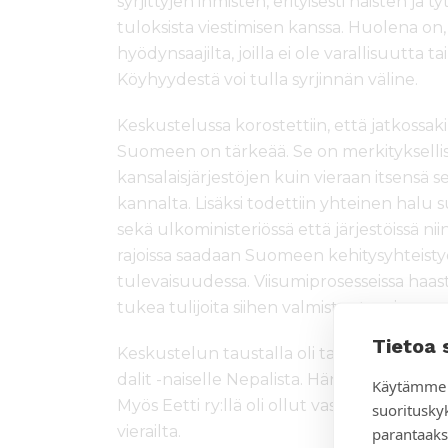
syrjittyjen ihmisten, erityisesti naisten j
tuloksista viestimisen kanssa. Huolena on, 
hyödynsaajilta, joilla ei ole varallisuutta 
Köyhyydestä voi tulla syrjinnän väline.
Keskustelussa korostettiin, että jatkossak
Suomeen on tärkeää. Se on merkityksellis
kansalaisjärjestöjen kuin vieraan itsens
kannalta. Lisäksi todettiin yhteinen halu s
sekä ulkoministeriössä että järjestöissä ni
rajoissa saadaan Suomeen kehitysyhteistyö
tulevaisuudessa. Viisumiprosesseissa haast
tukea tulijoita siihen valmistautumisessa.
Tietoa 
Keskustelun taustalla oli tamperelaisen
dalit -naiselle Nepalista. Hän ei saanut v
Käytämme 
Myös Eetti ry:llä oli ollut vastaavanlainen 
suoritusky
vierailta.
parantaaks