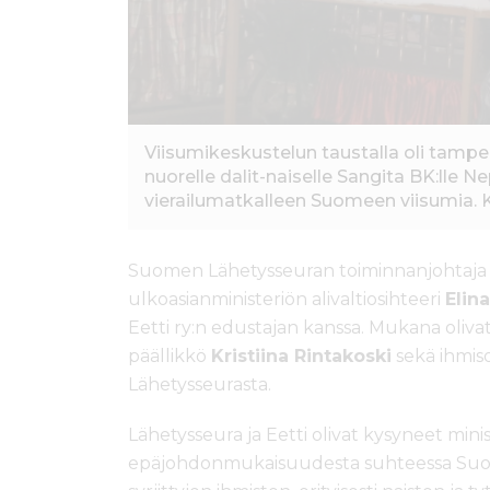
Viisumikeskustelun taustalla oli tamp
nuorelle dalit-naiselle Sangita BK:lle N
vierailumatkalleen Suomeen viisumia. Ku
Suomen Lähetysseuran toiminnanjohtaj
ulkoasianministeriön alivaltiosihteeri
Elin
Eetti ry:n edustajan kanssa. Mukana oliva
päällikkö
Kristiina Rintakoski
sekä ihmis
Lähetysseurasta.
Lähetysseura ja Eetti olivat kysyneet mini
epäjohdonmukaisuudesta suhteessa Suomen k