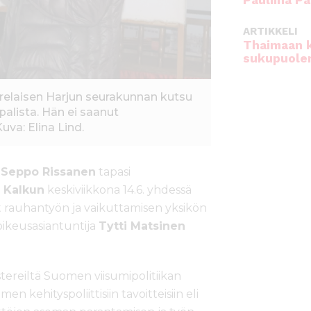
Pauliina Pa
ARTIKKELI
Thaimaan 
sukupuole
erelaisen Harjun seurakunnan kutsu
epalista. Hän ei saanut
va: Elina Lind.
a
Seppo Rissanen
tapasi
a Kalkun
keskiviikkona 14.6. yhdessä
t rauhantyön ja vaikuttamisen yksikön
oikeusasiantuntija
Tytti Matsinen
stereiltä Suomen viisumipolitiikan
ehityspoliittisiin tavoitteisiin eli