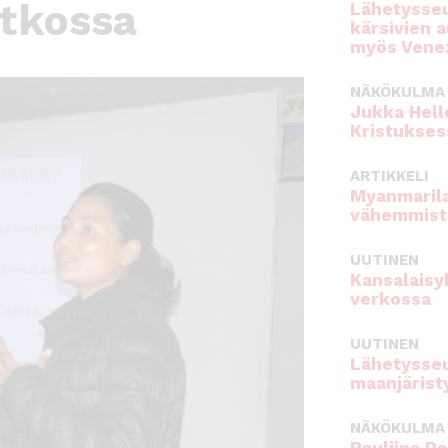
atkossa
Lähetysseu
kärsivien 
myös Venez
NÄKÖKULMA
Jukka Hell
Kristukses
ARTIKKELI
Myanmarila
vähemmist
UUTINEN
Kansalaisy
verkossa
UUTINEN
Lähetysseu
maanjärist
NÄKÖKULMA