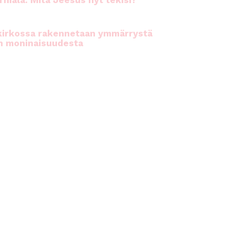
rhiala: Mitä Jeesus nyt tekisi?
kirkossa rakennetaan ymmärrystä
n moninaisuudesta