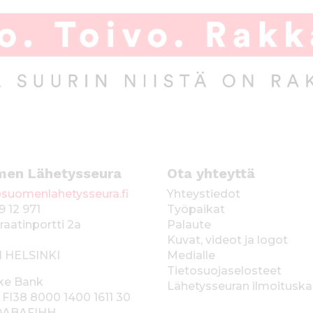
men Lähetysseura
Ota yhteyttä
suomenlahetysseura.fi
Yhteystiedot
9 12 971
Työpaikat
raatinportti 2a
Palaute
Kuvat, videot ja logot
1 HELSINKI
Medialle
Tietosuojaselosteet
ke Bank
Lähetysseuran ilmoitusk
 FI38 8000 1400 1611 30
 DABAFIHH