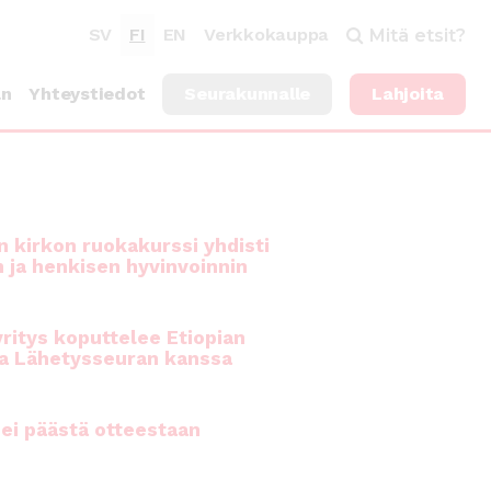
SV
FI
EN
Verkkokauppa
Mitä etsit?
an
Yhteystiedot
Seurakunnalle
Lahjoita
 kirkon ruokakurssi yhdisti
n ja henkisen hyvinvoinnin
ritys koputtelee Etiopian
a Lähetysseuran kanssa
ei päästä otteestaan