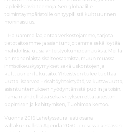
läpileikkaavia teemoja. Sen globaalille
toimintaympäristölle on tyypillistä kulttuurinen
moninaisuus.
– Haluamme laajentaa verkostojamme, tarjota
tietotaitoamme ja asiantuntijoitamme sekä löytää
mahdollisia uusia yhteistyökumppanuuksia. Meillä
on monenlaista sisältöosaamista, muun muassa
ihmisoikeuskysymykset sekä uskontojen ja
kulttuurien lukutaito. Yhteistyön tulee tuottaa
uutta lisäarvoa – sisältöyhteistyötä, vaikuttavuutta,
asiantuntemuksen hyödyntämistä puolin ja toisin.
Tämä mahdollistaa sekä yrityksen että järjestön
oppimisen ja kehittymisen, Tuohimaa kertoo.
Vuonna 2016 Lähetysseura laati osana
valtakunnallista Agenda 2030 -prosessia kestävän