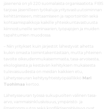
l
jäsenenä on yli 220 suomalaista organisaatiota. FIBS
t
tarjoaa jäsenilleen työkaluja yritysvastuutoiminnan
ö
kehittämiseen, mittaamiseen ja raportointiin sekä
ö
kohtaamispaikkoja kaikille yhteiskuntavastuusta
n
kiinnostuneille seminaarien, työpajojen ja muiden
tapahtumien muodossa.
– Niin yritykset kuin järjestöt lähestyvät aihetta
kukin omasta toimintakentästään, mutta yhteinen
tavoite oikeudenmukaisemmasta, tasa-arvoisesta,
ekologisesta ja kestävän kehityksen mukaisesta
tulevaisuudesta on meidän kaikkien etu,
Lähetysseuran kehitysyhteistyöpäällikkö
Mari
Tuohimaa
kertoo.
Lähetysseuran työssä sukupuolten välinen tasa-
arvo, vammaisinklusiivisuus, ympäristö- ja
ilmastonmuutos sekä konfliktisensitiivisyys ovat