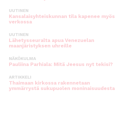
UUTINEN
Kansalaisyhteiskunnan tila kapenee myös
verkossa
UUTINEN
Lähetysseuralta apua Venezuelan
maanjäristyksen uhreille
NÄKÖKULMA
Pauliina Parhiala: Mitä Jeesus nyt tekisi?
ARTIKKELI
Thaimaan kirkossa rakennetaan
ymmärrystä sukupuolen moninaisuudesta