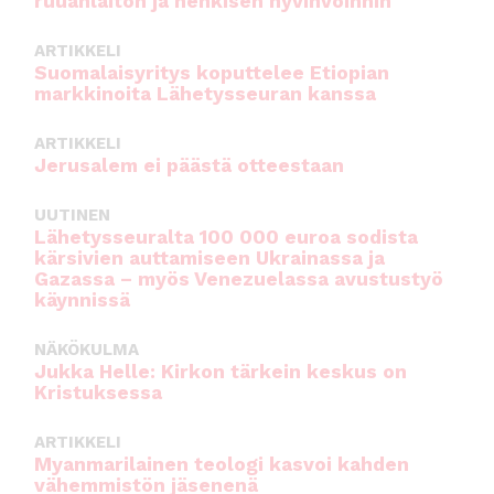
ruuanlaiton ja henkisen hyvinvoinnin
ARTIKKELI
Suomalaisyritys koputtelee Etiopian
markkinoita Lähetysseuran kanssa
ARTIKKELI
Jerusalem ei päästä otteestaan
UUTINEN
Lähetysseuralta 100 000 euroa sodista
kärsivien auttamiseen Ukrainassa ja
Gazassa – myös Venezuelassa avustustyö
käynnissä
NÄKÖKULMA
Jukka Helle: Kirkon tärkein keskus on
Kristuksessa
ARTIKKELI
Myanmarilainen teologi kasvoi kahden
vähemmistön jäsenenä