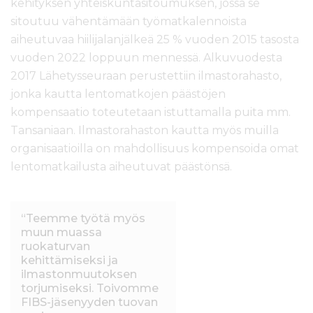
kehityksen yhteiskuntasitoumuksen, jossa se
sitoutuu vähentämään työmatkalennoista
aiheutuvaa hiilijalanjälkeä 25 % vuoden 2015 tasosta
vuoden 2022 loppuun mennessä. Alkuvuodesta
2017 Lähetysseuraan perustettiin ilmastorahasto,
jonka kautta lentomatkojen päästöjen
kompensaatio toteutetaan istuttamalla puita mm.
Tansaniaan. Ilmastorahaston kautta myös muilla
organisaatioilla on mahdollisuus kompensoida omat
lentomatkailusta aiheutuvat päästönsä.
“Teemme työtä myös
muun muassa
ruokaturvan
kehittämiseksi ja
ilmastonmuutoksen
torjumiseksi. Toivomme
FIBS-jäsenyyden tuovan