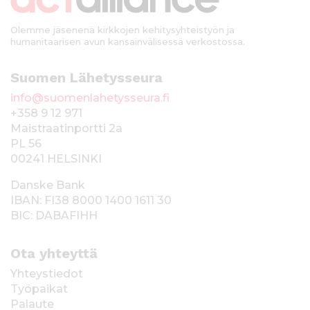
i
Olemme jäsenenä kirkkojen kehitysyhteistyön ja
humanitaarisen avun kansainvälisessä verkostossa.
Suomen Lähetysseura
info@suomenlahetysseura.fi
+358 9 12 971
Maistraatinportti 2a
PL 56
00241 HELSINKI
Danske Bank
IBAN: FI38 8000 1400 1611 30
BIC: DABAFIHH
Ota yhteyttä
Yhteystiedot
Työpaikat
Palaute