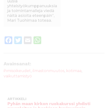
uusia
yhteistyökumppanuuksia
ja toimintamalleja viedä
näitä asioita eteenpäin”,
Mari Tuohimaa toteaa.
F
T
E
W
a
w
m
h
c
it
ai
a
e
te
l
ts
Avainsanat:
b
r
A
ihmisoikeudet
,
ilmastonmuutos
,
kotimaa
,
vaikuttamistyö
o
p
o
p
k
ARTIKKELI
Pyhän maan kirkon ruokakurssi yhdisti