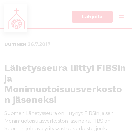
Lahjoita
S
S
i
i
i
i
UUTINEN
26.7.2017
r
r
r
r
y
y
s
a
Lähetysseura liittyi FIBSin
u
l
ja
o
a
r
p
Monimuotoisuusverkosto
a
a
a
l
n jäseneksi
n
k
s
k
Suomen Lähetysseura on liittynyt FIBSin ja sen
i
i
Monimuotoisuusverkoston jäseneksi. FIBS on
s
i
Suomen johtava yritysvastuuverkosto, jonka
ä
n