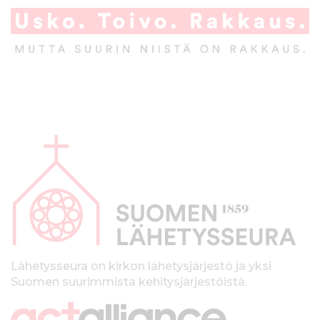
A
l
a
p
a
l
k
Lähetysseura on kirkon lähetysjärjestö ja yksi
Suomen suurimmista kehitysjärjestöistä.
k