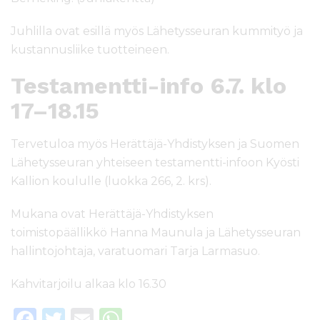
Juhlilla ovat esillä myös Lähetysseuran kummityö ja
kustannusliike tuotteineen.
Testamentti-info 6.7. klo
17–18.15
Tervetuloa myös Herättäjä-Yhdistyksen ja Suomen
Lähetysseuran yhteiseen testamentti-infoon Kyösti
Kallion koululle (luokka 266, 2. krs).
Mukana ovat Herättäjä-Yhdistyksen
toimistopäällikkö Hanna Maunula ja Lähetysseuran
hallintojohtaja, varatuomari Tarja Larmasuo.
Kahvitarjoilu alkaa klo 16.30
F
T
E
W