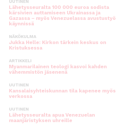
UUTINEN
Lähetysseuralta 100 000 euroa sodista
kärsivien auttamiseen Ukrainassa ja
Gazassa – myös Venezuelassa avustustyö
käynnissä
NÄKÖKULMA
Jukka Helle: Kirkon tärkein keskus on
Kristuksessa
ARTIKKELI
Myanmarilainen teologi kasvoi kahden
vähemmistön jäsenenä
UUTINEN
Kansalaisyhteiskunnan tila kapenee myös
verkossa
UUTINEN
Lähetysseuralta apua Venezuelan
maanjäristyksen uhreille