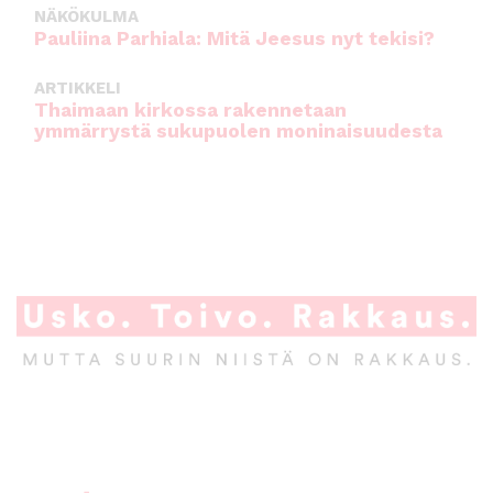
NÄKÖKULMA
Pauliina Parhiala: Mitä Jeesus nyt tekisi?
ARTIKKELI
Thaimaan kirkossa rakennetaan
ymmärrystä sukupuolen moninaisuudesta
A