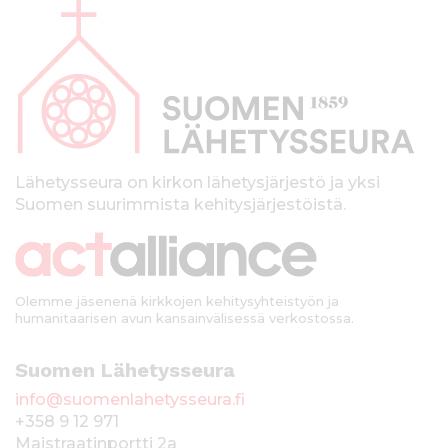
l
a
p
a
l
k
Lähetysseura on kirkon lähetysjärjestö ja yksi
Suomen suurimmista kehitysjärjestöistä.
k
i
Olemme jäsenenä kirkkojen kehitysyhteistyön ja
humanitaarisen avun kansainvälisessä verkostossa.
Suomen Lähetysseura
info@suomenlahetysseura.fi
+358 9 12 971
Maistraatinportti 2a