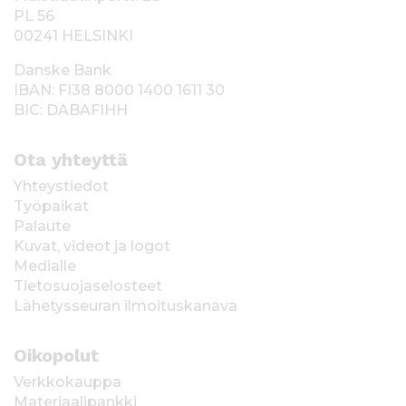
PL 56
00241 HELSINKI
Danske Bank
IBAN: FI38 8000 1400 1611 30
BIC: DABAFIHH
Ota yhteyttä
Yhteystiedot
Työpaikat
Palaute
Kuvat, videot ja logot
Medialle
Tietosuojaselosteet
Lähetysseuran ilmoituskanava
Oikopolut
Verkkokauppa
Materiaalipankki