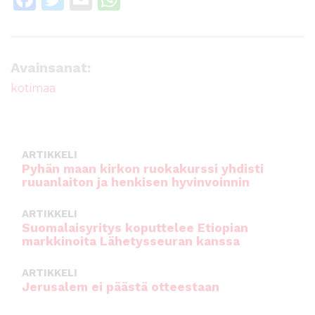
a
w
m
h
c
it
ai
a
e
te
l
ts
Avainsanat:
b
r
A
kotimaa
o
p
o
p
k
ARTIKKELI
Pyhän maan kirkon ruokakurssi yhdisti
ruuanlaiton ja henkisen hyvinvoinnin
ARTIKKELI
Suomalaisyritys koputtelee Etiopian
markkinoita Lähetysseuran kanssa
ARTIKKELI
Jerusalem ei päästä otteestaan