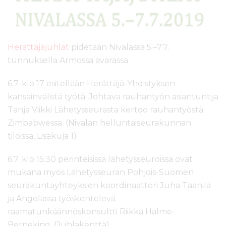
l
t
ö
ö
Herättäjäjuhlat
pidetään Nivalassa 5.–7.7.
n
tunnuksella Armossa avarassa.
6.7. klo 17 esitellään Herättäjä-Yhdistyksen
kansainvälistä työtä. Johtava rauhantyön asiantuntija
Tanja Viikki Lähetysseurasta kertoo rauhantyöstä
Zimbabwessa. (Nivalan helluntaiseurakunnan
tiloissa, Lisäkuja 1)
6.7. klo 15.30 perinteisissä lähetysseuroissa ovat
mukana myös Lähetysseuran Pohjois-Suomen
seurakuntayhteyksien koordinaattori Juha Taanila
ja Angolassa työskentelevä
raamatunkäännöskonsultti Riikka Halme-
Berneking. (Juhlakenttä)