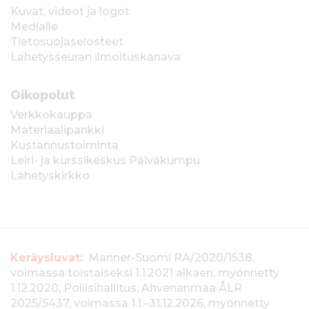
Kuvat, videot ja logot
Medialle
Tietosuojaselosteet
Lähetysseuran ilmoituskanava
Oikopolut
Verkkokauppa
Materiaalipankki
Kustannustoiminta
Leiri- ja kurssikeskus Päiväkumpu
Lähetyskirkko
T
Keräysluvat:
Manner-Suomi RA/2020/1538,
voimassa toistaiseksi 1.1.2021 alkaen, myönnetty
i
1.12.2020, Poliisihallitus. Ahvenanmaa ÅLR
2025/5437, voimassa 1.1.–31.12.2026, myönnetty