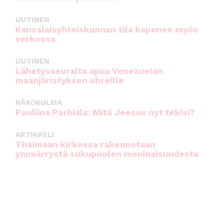
UUTINEN
Kansalaisyhteiskunnan tila kapenee myös
verkossa
UUTINEN
Lähetysseuralta apua Venezuelan
maanjäristyksen uhreille
NÄKÖKULMA
Pauliina Parhiala: Mitä Jeesus nyt tekisi?
ARTIKKELI
Thaimaan kirkossa rakennetaan
ymmärrystä sukupuolen moninaisuudesta