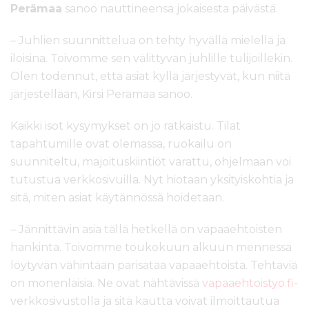
Perämaa
sanoo nauttineensa jokaisesta päivästä.
– Juhlien suunnittelua on tehty hyvällä mielellä ja
iloisina. Toivomme sen välittyvän juhlille tulijoillekin.
Olen todennut, että asiat kyllä järjestyvät, kun niitä
järjestellään, Kirsi Perämaa sanoo.
Kaikki isot kysymykset on jo ratkaistu. Tilat
tapahtumille ovat olemassa, ruokailu on
suunniteltu, majoituskiintiöt varattu, ohjelmaan voi
tutustua verkkosivuilla. Nyt hiotaan yksityiskohtia ja
sitä, miten asiat käytännössä hoidetaan.
– Jännittävin asia tällä hetkellä on vapaaehtoisten
hankinta. Toivomme toukokuun alkuun mennessä
löytyvän vähintään parisataa vapaaehtoista. Tehtäviä
on monenlaisia. Ne ovat nähtävissä
vapaaehtoistyo.fi
-
verkkosivustolla ja sitä kautta voivat ilmoittautua