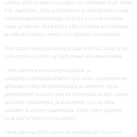
uskoo, että jotakin muutakin on olemassa kuin minä
itse. Ajattelen, että auttaminen ja välittäminen ovat
tärkeitä asioita elämässä. Kirkolla on oma roolinsa
tässä ja haluan sitä kautta olla mukana auttamassa
ja vaikuttamassa, missä voin, Wetzell perustelee.
Hän toimii myös puheenjohtajana Who Cares ry:ssä,
joka toimii nuorten syrjäytymisen ehkäisemiseksi.
– Me olemme pieni lähinnä poliisi- ja
sosiaalityöntekijätaustainen porukka. Järjestämme
aiheeseen liittyviä seminaareja ja olemme myös
järjestäneet nuorille pientä tekemistä, kuten ranta-
alueiden siivoamista, ja auttaneet nuoria raha-
asioiden kuntoon saamisessa. Eihän pieni järjestö
isoja saa tehtyä, mutta jotakin.
Viime aikoina Who Cares on keskittynyt nuorten