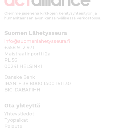
i
Olemme jäsenenä kirkkojen kehitysyhteistyön ja
humanitaarisen avun kansainvälisessä verkostossa.
Suomen Lähetysseura
info@suomenlahetysseura.fi
+358 9 12 971
Maistraatinportti 2a
PL 56
00241 HELSINKI
Danske Bank
IBAN: FI38 8000 1400 1611 30
BIC: DABAFIHH
Ota yhteyttä
Yhteystiedot
Työpaikat
Palaute