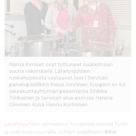
l
t
ö
ö
n
Nämä ihmiset ovat tottuneet ruokkimaan
suuria väkimääriä. Lähetysjuhlien
ruokahuollosta vastaavat (vas.) Servican
palvelupäällikkö Kaisa Jonninen, Kuopion ev. lut.
seurakuntayhtymän pääemäntä Sinikka
Tiirikainen ja Servican alue-esimies Helena
Oinonen. Kuva Hannu Korhonen
Lähetysjuhlien
valmistelut Kuopiossa sujuvat hyvin
ja ovat loppusuoralla. Juhlien pääsihteeri
Kirsi