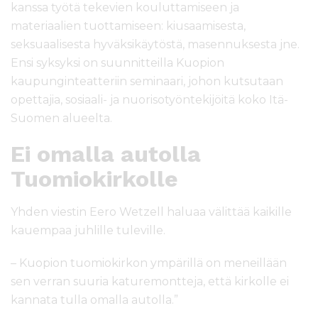
kanssa työtä tekevien kouluttamiseen ja
materiaalien tuottamiseen: kiusaamisesta,
seksuaalisesta hyväksikäytöstä, masennuksesta jne.
Ensi syksyksi on suunnitteilla Kuopion
kaupunginteatteriin seminaari, johon kutsutaan
opettajia, sosiaali- ja nuorisotyöntekijöitä koko Itä-
Suomen alueelta.
Ei omalla autolla
Tuomiokirkolle
Yhden viestin Eero Wetzell haluaa välittää kaikille
kauempaa juhlille tuleville.
– Kuopion tuomiokirkon ympärillä on meneillään
sen verran suuria katuremontteja, että kirkolle ei
kannata tulla omalla autolla.”