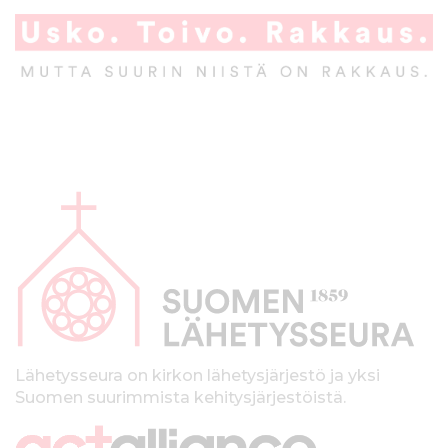
A
l
a
p
a
l
k
Lähetysseura on kirkon lähetysjärjestö ja yksi
Suomen suurimmista kehitysjärjestöistä.
k