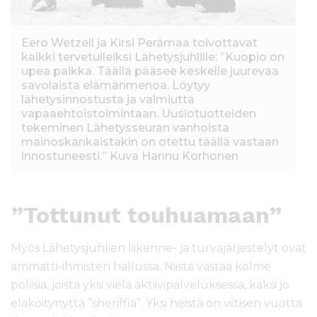
Eero Wetzell ja Kirsi Perämaa toivottavat
kaikki tervetulleiksi Lähetysjuhlille: ”Kuopio on
upea paikka. Täällä pääsee keskelle juurevaa
savolaista elämänmenoa. Löytyy
lähetysinnostusta ja valmiutta
vapaaehtoistoimintaan. Uusiotuotteiden
tekeminen Lähetysseuran vanhoista
mainoskankaistakin on otettu täällä vastaan
innostuneesti.” Kuva Hannu Korhonen
”Tottunut touhuamaan”
Myös Lähetysjuhlien liikenne- ja turvajärjestelyt ovat
ammatti-ihmisten hallussa. Niistä vastaa kolme
poliisia, joista yksi vielä aktiivipalveluksessa, kaksi jo
eläköitynyttä ”sheriffiä”. Yksi heistä on viitisen vuotta