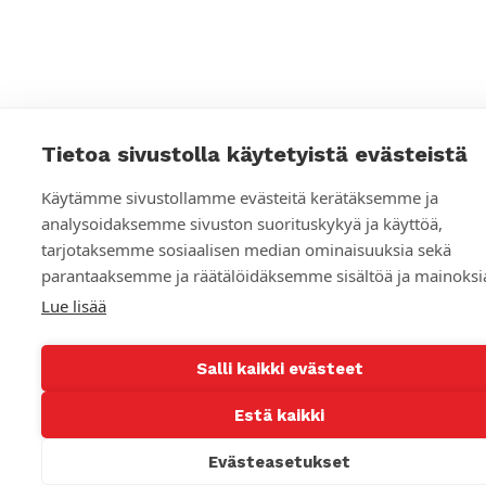
o
s
i
a
Tietoa sivustolla käytetyistä evästeistä
a
l
Käytämme sivustollamme evästeitä kerätäksemme ja
analysoidaksemme sivuston suorituskykyä ja käyttöä,
i
tarjotaksemme sosiaalisen median ominaisuuksia sekä
s
parantaaksemme ja räätälöidäksemme sisältöä ja mainoksi
Lue lisää
e
n
Salli kaikki evästeet
m
Estä kaikki
e
d
Evästeasetukset