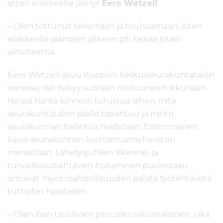
sitten eläkkeelle jäänyt
Eero Wetzell
.
– Olen tottunut tekemään ja touhuamaan, joten
eläkkeelle jäämisen jälkeen piti keksiä jotain
aktiviteettia.
Eero Wetzell asuu Kuopion keskusseurakuntatalon
vieressä, risti näkyy suoraan olohuoneen ikkunaan.
Niinpä häntä kiinnosti tutustua siihen, mitä
seurakuntatalon sisällä tapahtuu ja miten
seurakunnan hallintoa hoidetaan. Ensimmäinen
kausi seurakunnan luottamusmiehenä on
meneillään. Lähetysjuhlien liikenne- ja
turvallisuustehtävien hoitaminen puolestaan
antoivat myös mahdollisuuden palata työtehtävistä
tuttuihin haasteisiin.
– Olen ihan tavallinen perusseurakuntalainen, joka