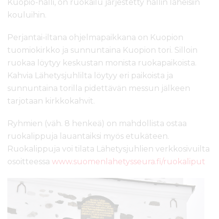
Kuopio-halli, on ruokailu järjestetty hallin läheisiin
kouluihin.
Perjantai-iltana ohjelmapaikkana on Kuopion
tuomiokirkko ja sunnuntaina Kuopion tori. Silloin
ruokaa löytyy keskustan monista ruokapaikoista.
Kahvia Lähetysjuhlilta löytyy eri paikoista ja
sunnuntaina torilla pidettävän messun jälkeen
tarjotaan kirkkokahvit.
Ryhmien (väh. 8 henkeä) on mahdollista ostaa
ruokalippuja lauantaiksi myös etukäteen.
Ruokalippuja voi tilata Lähetysjuhlien verkkosivuilta
osoitteessa
www.suomenlahetysseura.fi/ruokaliput