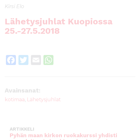
Kirsi Elo
Lähetysjuhlat Kuopiossa
25.-27.5.2018
F
T
E
W
a
w
m
h
c
it
ai
a
e
te
l
ts
Avainsanat:
b
r
A
kotimaa
,
Lähetysjuhlat
o
p
o
p
k
ARTIKKELI
Pyhän maan kirkon ruokakurssi yhdisti