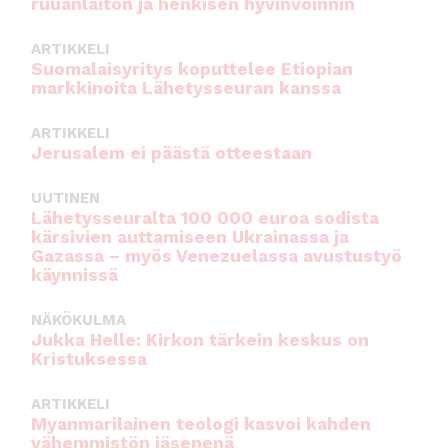
ruuanlaiton ja henkisen hyvinvoinnin
ARTIKKELI
Suomalaisyritys koputtelee Etiopian
markkinoita Lähetysseuran kanssa
ARTIKKELI
Jerusalem ei päästä otteestaan
UUTINEN
Lähetysseuralta 100 000 euroa sodista
kärsivien auttamiseen Ukrainassa ja
Gazassa – myös Venezuelassa avustustyö
käynnissä
NÄKÖKULMA
Jukka Helle: Kirkon tärkein keskus on
Kristuksessa
ARTIKKELI
Myanmarilainen teologi kasvoi kahden
vähemmistön jäsenenä