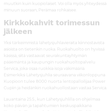
muutkin kuin kuopiolaiset. Voi olla myös yhteydessä
minuun suoraan, Perämaa rohkaisee.
Kirkkokahvit torimessun
jälkeen
Yksi tärkeimmistä lähetysjuhlavieraita kiinnostavista
asioista on tietenkin ruoka. Ruokahuolto on hyvissä
käsissä, siitä vastaavat seurakuntayhtymän
pääemäntä ja kaupungin ruokahuoltopalvelu
Servica, joka osaa ruokkia isoja väkimääriä.
Esimerkiksi Lähetysjuhlia seuraavana viikonloppuna
Kuopioon tulee 8000 nuorta lentopalloilijaa Power
Cupiin ja heidänkin ruokahuollostaan vastaa Servica.
Lauantaina 25.5., kun Lähetysjuhlilla on ohjelmaa
koko päivän ja tapahtumien keskuspaikkana