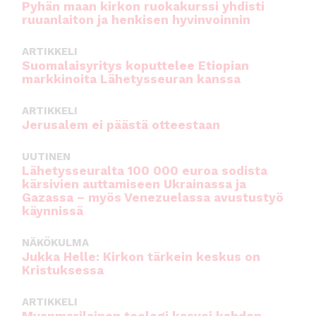
Pyhän maan kirkon ruokakurssi yhdisti
ruuanlaiton ja henkisen hyvinvoinnin
ARTIKKELI
Suomalaisyritys koputtelee Etiopian
markkinoita Lähetysseuran kanssa
ARTIKKELI
Jerusalem ei päästä otteestaan
UUTINEN
Lähetysseuralta 100 000 euroa sodista
kärsivien auttamiseen Ukrainassa ja
Gazassa – myös Venezuelassa avustustyö
käynnissä
NÄKÖKULMA
Jukka Helle: Kirkon tärkein keskus on
Kristuksessa
ARTIKKELI