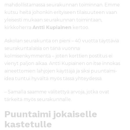
mahdollistamassa seurakunnan toiminnan. Emme
kutsu heitä johonkin erityiseen tilaisuuteen vaan
yleisesti mukaan seurakunnan toimintaan,
kirkkoherra
Antti Kupiainen
kertoo.
Askolan seurakunta on pieni – 40 vuotta täyttäviä
seurakuntalaisia on tänä vuonna
kolmisenkymmentä – joten korttien postitus ei
vienyt paljon aikaa. Antti Kupiainen on itse innokas
aineettomien lahjojen käyttäjä ja siksi puuntaimi-
idea tuntui hyvältä myös tässä yhteydessä.
– Samalla saamme välitettyä arvoja, jotka ovat
tärkeitä myös seurakunnalle.
Puuntaimi jokaiselle
kastetulle