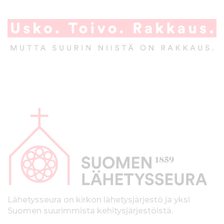
A
l
a
p
a
l
k
Lähetysseura on kirkon lähetysjärjestö ja yksi
Suomen suurimmista kehitysjärjestöistä.
k