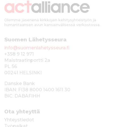
i
Olemme jäsenenä kirkkojen kehitysyhteistyön ja
humanitaarisen avun kansainvälisessä verkostossa.
Suomen Lähetysseura
info@suomenlahetysseura.fi
+358 9 12 971
Maistraatinportti 2a
PL 56
00241 HELSINKI
Danske Bank
IBAN: FI38 8000 1400 1611 30
BIC: DABAFIHH
Ota yhteyttä
Yhteystiedot
Työpaikat