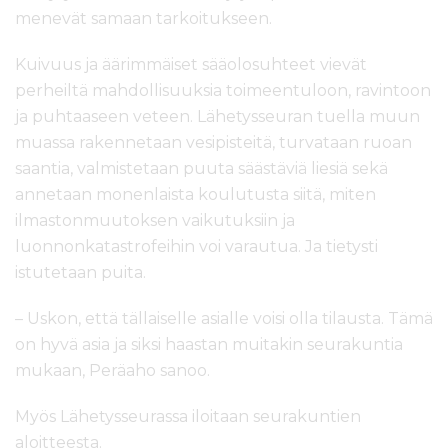
menevät samaan tarkoitukseen.
Kuivuus ja äärimmäiset sääolosuhteet vievät
perheiltä mahdollisuuksia toimeentuloon, ravintoon
ja puhtaaseen veteen. Lähetysseuran tuella muun
muassa rakennetaan vesipisteitä, turvataan ruoan
saantia, valmistetaan puuta säästäviä liesiä sekä
annetaan monenlaista koulutusta siitä, miten
ilmastonmuutoksen vaikutuksiin ja
luonnonkatastrofeihin voi varautua. Ja tietysti
istutetaan puita.
– Uskon, että tällaiselle asialle voisi olla tilausta. Tämä
on hyvä asia ja siksi haastan muitakin seurakuntia
mukaan, Peräaho sanoo.
Myös Lähetysseurassa iloitaan seurakuntien
aloitteesta.