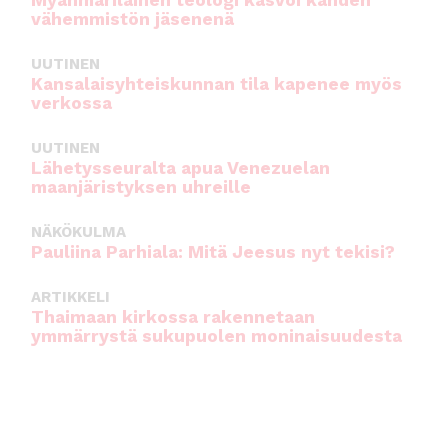
Myanmarilainen teologi kasvoi kahden
vähemmistön jäsenenä
UUTINEN
Kansalaisyhteiskunnan tila kapenee myös
verkossa
UUTINEN
Lähetysseuralta apua Venezuelan
maanjäristyksen uhreille
NÄKÖKULMA
Pauliina Parhiala: Mitä Jeesus nyt tekisi?
ARTIKKELI
Thaimaan kirkossa rakennetaan
ymmärrystä sukupuolen moninaisuudesta