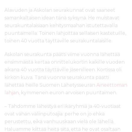
Alavuden ja Askolan seurakunnat ovat saaneet
samankaltaisen idean tänä syksynä. He muistavat
seurakuntalaisiaan kehitysmaahan istutettavalla
puuntaimella. Toinen lahjoittaa sellaisen kastetuille,
toinen 40 vuotta täyttäville seurakuntalaisille.
Askolan seurakunta päätti viime vuonna lähettää
ensimmäistä kertaa onnittelukortin kaikille vuoden
aikana 40 vuotta täyttäville jäsenilleen. Kortissa oli
kirkon kuva. Tänä vuonna seurakunta päätti
lähettää heille Suomen Lähetysseuran
Aineettoman
lahjan
, kymmenen euron arvoisen puuntaimen.
– Tahdomme lähestyä eri ikäryhmiä ja 40-vuotiaat
ovat vähän väliinputoajia: perhe on jo ehkä
perustettu, eikä vanhuuskaan vielä ole lähellä.
Haluamme kiittää heitä siitä, että he ovat osaltaan