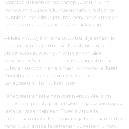
kastetodistuksen välissä kastepuukortin. Siinä
kerrotaan, että seurakunta on hänen kasteensa
kunniaksi hankkinut puuntaimen, jonka Suomen
Lähetysseura istuttaa Afrikkaan tai Aasiaan.
– Meitä kristittyjä on aina kutsuttu viljelemään ja
varjelemaan luomakuntaa. Ilmastonmuutos ja
ympäristöasiat ovat nyt hyvin ajankohtaisia
kysymyksiä. Se miten niihin vastataan, vaikuttaa
tulevien sukupolvien elämään, kirkkoherra
Jussi
Peräaho
kertoo. Hän on myös Suomen
Lähetysseuran hallituksen jäsen.
Lähetysseuran tekemän kortin etupuolella on
piirroskuva puusta ja virren 490 neljäs säkeistö, jossa
lasta verrataan taimeen. Toisella puolella
toivotetaan onnea kastepäivänä ja kerrotaan kortin
tarkoitus. Alavudella kastetaan vuosittain runsas