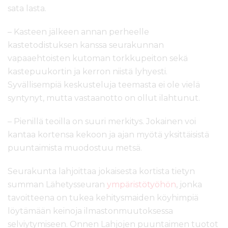
sata lasta.
– Kasteen jälkeen annan perheelle
kastetodistuksen kanssa seurakunnan
vapaaehtoisten kutoman torkkupeiton sekä
kastepuukortin ja kerron niistä lyhyesti.
Syvällisempiä keskusteluja teemasta ei ole vielä
syntynyt, mutta vastaanotto on ollut ilahtunut.
– Pienillä teoilla on suuri merkitys. Jokainen voi
kantaa kortensa kekoon ja ajan myötä yksittäisistä
puuntaimista muodostuu metsä.
Seurakunta lahjoittaa jokaisesta kortista tietyn
summan Lähetysseuran
ympäristötyöhön
, jonka
tavoitteena on tukea kehitysmaiden köyhimpiä
löytämään keinoja ilmastonmuutoksessa
selviytymiseen. Onnen Lahjojen puuntaimen tuotot