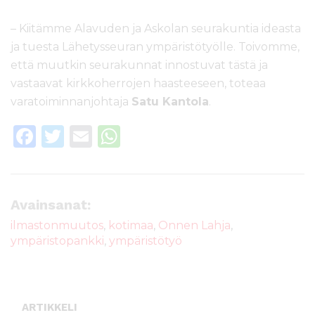
– Kiitämme Alavuden ja Askolan seurakuntia ideasta
ja tuesta Lähetysseuran ympäristötyölle. Toivomme,
että muutkin seurakunnat innostuvat tästä ja
vastaavat kirkkoherrojen haasteeseen, toteaa
varatoiminnanjohtaja
Satu Kantola
.
F
T
E
W
a
w
m
h
c
it
ai
a
e
te
l
ts
Avainsanat:
b
r
A
ilmastonmuutos
,
kotimaa
,
Onnen Lahja
,
ympäristopankki
,
ympäristötyö
o
p
o
p
k
ARTIKKELI