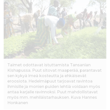
l
t
ö
ö
n
Taimet odottavat istuttamista Tansanian
Kishapussa. Puut sitovat maaperää, parantavat
sen kykyä imeä kosteutta ja ehkäisevät
eroosiota. Hedelmäpuut tarjoavat ravintoa
ihmisille ja monien puiden lehtiä voidaan myös
antaa karjalle ravinnoksi. Puut mahdollistavat
myös mm. mehiläistarhauksen. Kuva Hannes
Honkanen