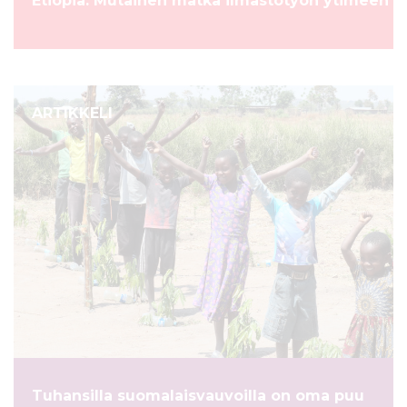
Etiopia: Mutainen matka ilmastotyön ytimeen
ARTIKKELI
Tuhansilla suomalaisvauvoilla on oma puu