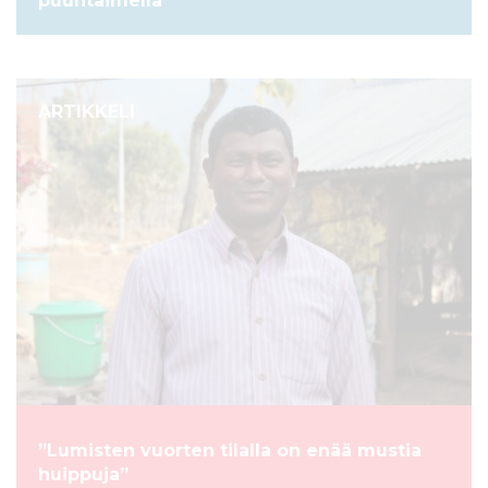
puuntaimella
ARTIKKELI
”Lumisten vuorten tilalla on enää mustia
huippuja”