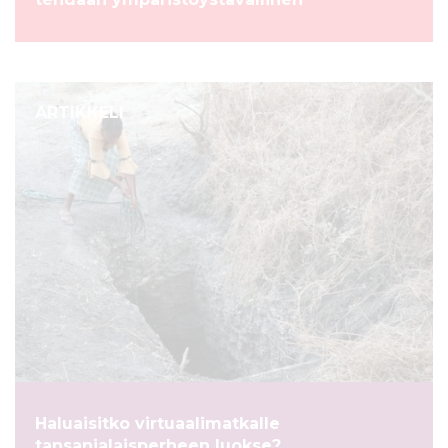
ARTIKKELI
Haluaisitko virtuaalimatkalle
tansanialaisperheen luokse?