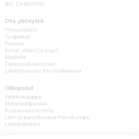
BIC: DABAFIHH
Ota yhteyttä
Yhteystiedot
Työpaikat
Palaute
Kuvat, videot ja logot
Medialle
Tietosuojaselosteet
Lähetysseuran ilmoituskanava
Oikopolut
Verkkokauppa
Materiaalipankki
Kustannustoiminta
Leiri- ja kurssikeskus Päiväkumpu
Lähetyskirkko