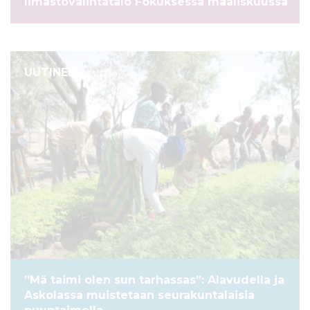
Ilmastovalintatalo Fokuksessa maaliskuussa
UUTINEN
”Mä taimi olen sun tarhassas”: Alavudella ja
Askolassa muistetaan seurakuntalaisia