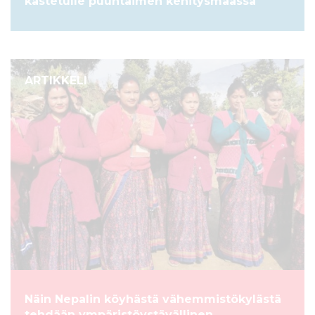
kastetulle puuntaimen kehitysmaassa
ARTIKKELI
Näin Nepalin köyhästä vähemmistökylästä
tehdään ympäristöystävällinen