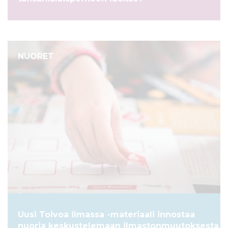
NUORET
Uusi Toivoa ilmassa -materiaali innostaa
nuoria keskustelemaan ilmastonmuutoksesta