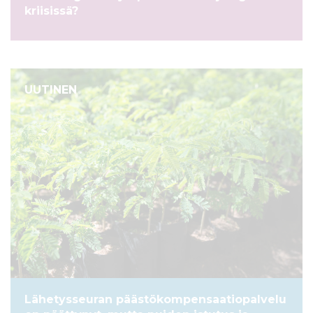
kriisissä?
UUTINEN
Lähetysseuran päästökompensaatiopalvelu