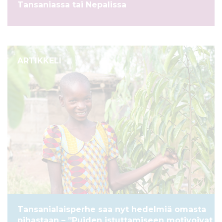
Tansaniassa tai Nepalissa
ARTIKKELI
Tansanialaisperhe saa nyt hedelmiä omasta
pihastaan – ”Puiden istuttamiseen motivoivat