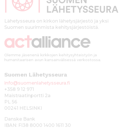
a
l
k
Lähetysseura on kirkon lähetysjärjestö ja yksi
Suomen suurimmista kehitysjärjestöistä.
k
i
Olemme jäsenenä kirkkojen kehitysyhteistyön ja
humanitaarisen avun kansainvälisessä verkostossa.
Suomen Lähetysseura
info@suomenlahetysseura.fi
+358 9 12 971
Maistraatinportti 2a
PL 56
00241 HELSINKI
Danske Bank
IBAN: FI38 8000 1400 1611 30