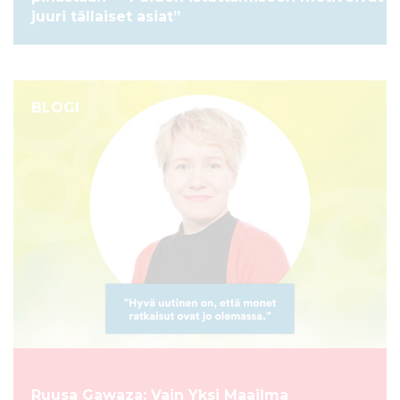
juuri tällaiset asiat”
BLOGI
Ruusa Gawaza: Vain Yksi Maailma