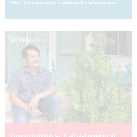
Vesi toi varmuutta arkeen Kambodžassa
ARTIKKELI
Ilmastoahdistus sai thaimaalaispastorin