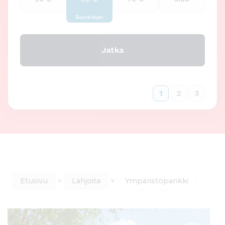
1
2
3
Etusivu
>
Lahjoita
>
Ympäristöpankki