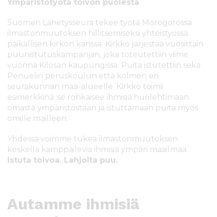
Ympäristötyötä toivon puolesta
Suomen Lähetysseura tekee työtä Morogorossa
ilmastonmuutoksen hillitsemiseksi yhteistyössä
paikallisen kirkon kanssa. Kirkko järjestää vuosittain
puunistutuskampanjan, joka toteutettiin viime
vuonna Kilosan kaupungissa. Puita istutettiin sekä
Penuelin peruskoulun että kolmen eri
seurakunnan maa-alueelle. Kirkko toimii
esimerkkinä: se rohkaisee ihmisiä huolehtimaan
omasta ympäristöstään ja istuttamaan puita myös
omille mailleen.
Yhdessä voimme tukea ilmastonmuutoksen
keskellä kamppailevia ihmisiä ympäri maailmaa.
Istuta toivoa. Lahjoita puu.
Autamme ihmisiä