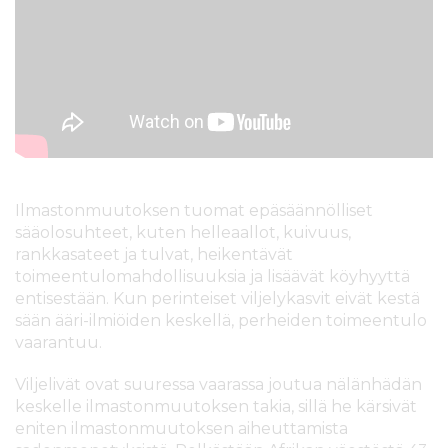
Ilmastonmuutoksen tuomat epäsäännölliset
sääolosuhteet, kuten helleaallot, kuivuus,
rankkasateet ja tulvat, heikentävät
toimeentulomahdollisuuksia ja lisäävät köyhyyttä
entisestään. Kun perinteiset viljelykasvit eivät kestä
sään ääri-ilmiöiden keskellä, perheiden toimeentulo
vaarantuu.
Viljelivät ovat suuressa vaarassa joutua nälänhädän
keskelle ilmastonmuutoksen takia, sillä he kärsivät
eniten ilmastonmuutoksen aiheuttamista