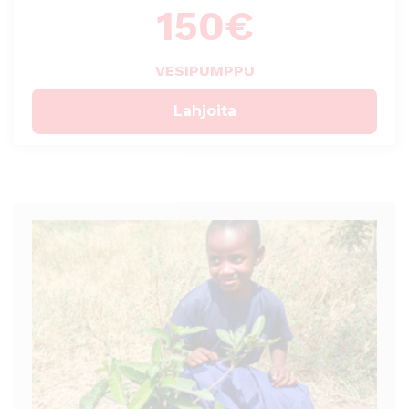
150
€
VESIPUMPPU
Lahjoita