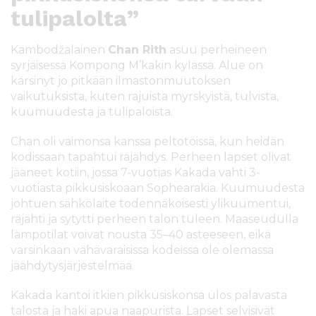
tulipalolta”
Kambodžalainen
Chan Rith
asuu perheineen
syrjäisessä Kompong M’kakin kylässä. Alue on
kärsinyt jo pitkään ilmastonmuutoksen
vaikutuksista, kuten rajuista myrskyistä, tulvista,
kuumuudesta ja tulipaloista.
Chan oli vaimonsa kanssa peltotöissä, kun heidän
kodissaan tapahtui räjähdys. Perheen lapset olivat
jääneet kotiin, jossa 7-vuotias Kakada vahti 3-
vuotiasta pikkusiskoaan Sophearakia. Kuumuudesta
johtuen sähkölaite todennäköisesti ylikuumentui,
räjähti ja sytytti perheen talon tuleen. Maaseudulla
lämpötilat voivat nousta 35–40 asteeseen, eikä
varsinkaan vähävaraisissa kodeissa ole olemassa
jäähdytysjärjestelmää.
Kakada kantoi itkien pikkusiskonsa ulos palavasta
talosta ja haki apua naapurista. Lapset selvisivät