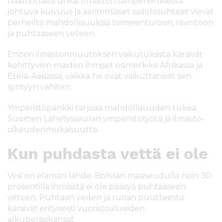
häämöttävä uhka. Ilmaston lämpenemisestä
johtuva kuivuus ja äärimmäiset sääolosuhteet vievät
perheiltä mahdollisuuksia toimeentuloon, ravintoon
ja puhtaaseen veteen.
Eniten ilmastonmuutoksen vaikutuksista kärsivät
kehittyvien maiden ihmiset esimerkiksi Afrikassa ja
Etelä-Aasiassa, vaikka he ovat vaikuttaneet sen
syntyyn vähiten.
Ympäristöpankki tarjoaa mahdollisuuden tukea
Suomen Lähetysseuran ympäristötyötä ja ilmasto-
oikeudenmukaisuutta.
Kun puhdasta vettä ei ole
Vesi on elämän lähde. Bolivian maaseudulla noin 30
prosentilla ihmisistä ei ole pääsyä puhtaaseen
veteen. Puhtaan veden ja ruoan puutteesta
kärsivät erityisesti vuoristoalueiden
alkuperäiskansat.