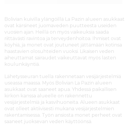
Bolivian kuivilla ylängöillä La Pazin alueen asukkaat
ovat kärsineet juomaveden puutteesta useiden
vuosien ajan. Heillä on myös vaikeuksia saada
riittävästi ravintoa ja terveydenhoitoa. Ihmiset ovat
köyhiä, ja monet ovat joutuneet jättämään kotinsa
haastavien olosuhteiden vuoksi. Likaisen veden
aiheuttamat sairaudet vaikeuttavat myös lasten
koulunkäyntiä.
Lähetysseuran tuella rakennetaan vesijärjestelmiä
useassa maassa. Myös Bolivian La Pazin alueen
asukkaat ovat saaneet apua. Yhdessä paikallisen
kirkon kanssa alueelle on rakennettu
vesijärjestelmiä ja kasvihuoneita. Alueen asukkaat
ovat olleet aktiivisesti mukana vesijärjestelmien
rakentamisessa. Työn ansiosta monet perheet ovat
saaneet juoksevan veden käyttöönsä.