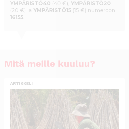
YMPÄRISTÖ40
(40 €),
YMPÄRISTÖ20
(20 €) ja
YMPÄRISTÖ15
(15 €) numeroon
16155
.
Mitä meille kuuluu?
ARTIKKELI