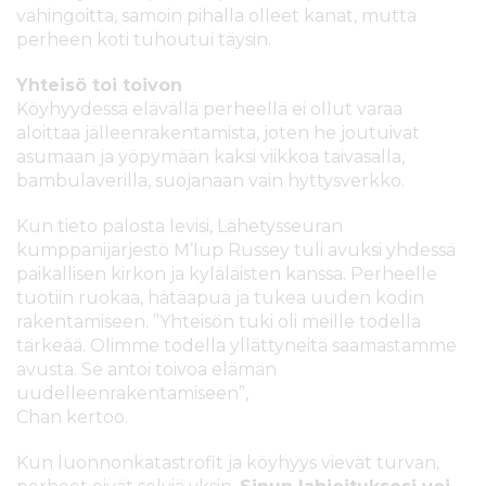
vahingoitta, samoin pihalla olleet kanat, mutta
perheen koti tuhoutui täysin.
Yhteisö toi toivon
Köyhyydessä elävällä perheellä ei ollut varaa
aloittaa jälleenrakentamista, joten he joutuivat
asumaan ja yöpymään kaksi viikkoa taivasalla,
bambulaverilla, suojanaan vain hyttysverkko.
Kun tieto palosta levisi, Lähetysseuran
kumppanijärjestö M’lup Russey tuli avuksi yhdessä
paikallisen kirkon ja kyläläisten kanssa. Perheelle
tuotiin ruokaa, hätäapua ja tukea uuden kodin
rakentamiseen. ”Yhteisön tuki oli meille todella
tärkeää. Olimme todella yllättyneitä saamastamme
avusta. Se antoi toivoa elämän
uudelleenrakentamiseen”,
Chan kertoo.
Kun luonnonkatastrofit ja köyhyys vievät turvan,