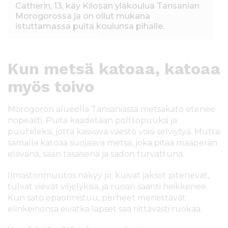
Catherin, 13, käy Kilosan yläkoulua Tansanian
Morogorossa ja on ollut mukana
istuttamassa puita koulunsa pihalle.
Kun metsä katoaa, katoaa
myös toivo
Morogoron alueella Tansaniassa metsäkato etenee
nopeasti. Puita kaadetaan polttopuuksi ja
puuhiileksi, jotta kasvava väestö voisi selviytyä. Mutta
samalla katoaa suojaava metsä, joka pitää maaperän
elävänä, sään tasaisena ja sadon turvattuna.
Ilmastonmuutos näkyy jo: kuivat jaksot pitenevät,
tulvat vievät viljelyksiä, ja ruoan saanti heikkenee.
Kun sato epäonnistuu, perheet menettävät
elinkeinonsa eivätkä lapset saa riittävästi ruokaa.