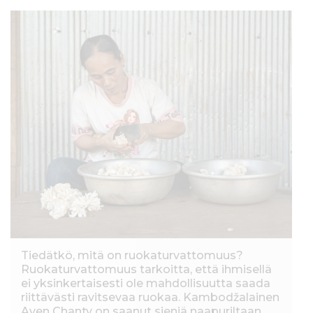
Tiedätkö, mitä on ruokaturvattomuus?
Ruokaturvattomuus tarkoitta, että ihmisellä
ei yksinkertaisesti ole mahdollisuutta saada
riittävästi ravitsevaa ruokaa. Kambodžalainen
Aven Chanty on saanut sieniä naapuriltaan,