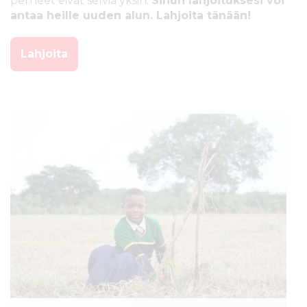
perheet eivät selviä yksin.
Sinun lahjoituksesi voi
antaa heille uuden alun. Lahjoita tänään!
Lahjoita