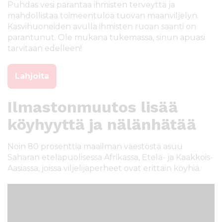
Puhdas vesi parantaa ihmisten terveyttä ja
mahdollistaa toimeentuloa tuovan maanviljelyn.
Kasvihuoneiden avulla ihmisten ruoan saanti on
parantunut. Ole mukana tukemassa, sinun apuasi
tarvitaan edelleen!
Lahjoita
Ilmastonmuutos lisää
köyhyyttä ja nälänhätää
Noin 80 prosenttia maailman väestöstä asuu
Saharan eteläpuolisessa Afrikassa, Etelä- ja Kaakkois-
Aasiassa, joissa viljelijäperheet ovat erittäin köyhiä.