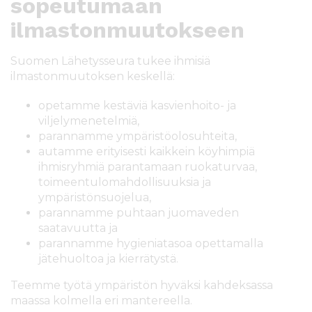
sopeutumaan
ilmastonmuutokseen
Suomen Lähetysseura tukee ihmisiä
ilmastonmuutoksen keskellä:
opetamme kestäviä kasvienhoito- ja
viljelymenetelmiä,
parannamme ympäristöolosuhteita,
autamme erityisesti kaikkein köyhimpiä
ihmisryhmiä parantamaan ruokaturvaa,
toimeentulomahdollisuuksia ja
ympäristönsuojelua,
parannamme puhtaan juomaveden
saatavuutta ja
parannamme hygieniatasoa opettamalla
jätehuoltoa ja kierrätystä.
Teemme työtä ympäristön hyväksi kahdeksassa
maassa kolmella eri mantereella.