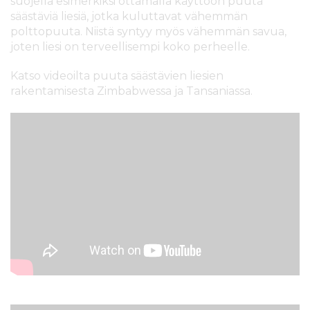
suojella esimerkiksi ottamalla käyttöön puuta
säästäviä liesiä, jotka kuluttavat vähemmän
polttopuuta. Niistä syntyy myös vähemmän savua,
joten liesi on terveellisempi koko perheelle.
Katso videoilta puuta säästävien liesien
rakentamisesta Zimbabwessa ja Tansaniassa.