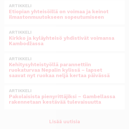
ARTIKKELI
Etiopian yhteisöillä on voimaa ja keinot
ilmastonmuutokseen sopeutumiseen
ARTIKKELI
Kirkko ja kyläyhteisö yhdistivät voimansa
Kambodžassa
ARTIKKELI
Kehitysyhteistyöllä parannettiin
ruokaturvaa Nepalin kylissä – lapset
saavat nyt ruokaa neljä kertaa päivässä
ARTIKKELI
Pakolaisista pienyrittäjiksi – Gambellassa
rakennetaan kestävää tulevaisuutta
Lisää uutisia