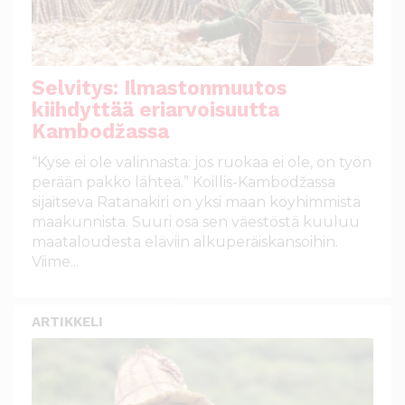
Selvitys: Ilmastonmuutos
kiihdyttää eriarvoisuutta
Kambodžassa
“Kyse ei ole valinnasta: jos ruokaa ei ole, on työn
perään pakko lähteä.” Koillis-Kambodžassa
sijaitseva Ratanakiri on yksi maan köyhimmistä
maakunnista. Suuri osa sen väestöstä kuuluu
maataloudesta eläviin alkuperäiskansoihin.
Viime...
ARTIKKELI