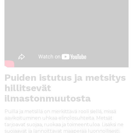
Puiden istutus ja metsitys
hillitsevät
ilmastonmuutosta
Puilla ja metsillä on merkittävä rooli siellä, missä
aavikoituminen uhkaa elinolosuhteita. Metsät
tarjoavat suojaa, ruokaa ja toimeentuloa. Lisäksi ne
suojaavat ja lannoittavat maaperää luonnollisesti.