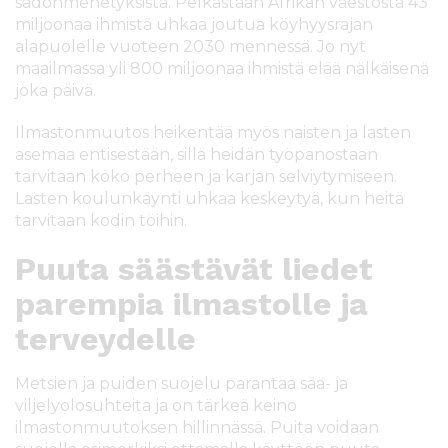
sadonmenetyksistä. Pelkästään Afrikan väestöstä 43
miljoonaa ihmistä uhkaa joutua köyhyysrajan
alapuolelle vuoteen 2030 mennessä. Jo nyt
maailmassa yli 800 miljoonaa ihmistä elää nälkäisenä
joka päivä.
Ilmastonmuutos heikentää myös naisten ja lasten
asemaa entisestään, sillä heidän työpanostaan
tarvitaan koko perheen ja karjan selviytymiseen.
Lasten koulunkäynti uhkaa keskeytyä, kun heitä
tarvitaan kodin töihin.
Puuta säästävät liedet
parempia ilmastolle ja
terveydelle
Metsien ja puiden suojelu parantaa sää- ja
viljelyolosuhteita ja on tärkeä keino
ilmastonmuutoksen hillinnässä. Puita voidaan