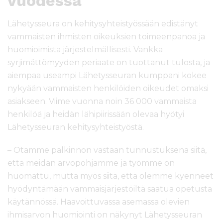
vuodessa
Lähetysseura on kehitysyhteistyössään edistänyt
vammaisten ihmisten oikeuksien toimeenpanoa ja
huomioimista järjestelmällisesti. Vankka
syrjimättömyyden periaate on tuottanut tulosta, ja
aiempaa useampi Lähetysseuran kumppani kokee
nykyään vammaisten henkilöiden oikeudet omaksi
asiakseen. Viime vuonna noin 36 000 vammaista
henkilöä ja heidän lähipiirissään olevaa hyötyi
Lähetysseuran kehitysyhteistyöstä.
– Otamme palkinnon vastaan tunnustuksena siitä,
että meidän arvopohjamme ja työmme on
huomattu, mutta myös siitä, että olemme kyenneet
hyödyntämään vammaisjärjestöiltä saatua opetusta
käytännössä. Haavoittuvassa asemassa olevien
ihmisarvon huomiointi on näkynyt Lähetysseuran