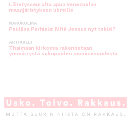
Lähetysseuralta apua Venezuelan
maanjäristyksen uhreille
NÄKÖKULMA
Pauliina Parhiala: Mitä Jeesus nyt tekisi?
ARTIKKELI
Thaimaan kirkossa rakennetaan
ymmärrystä sukupuolen moninaisuudesta