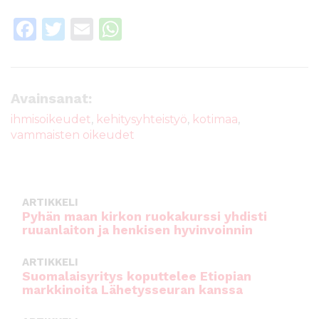
F
T
E
W
a
w
m
h
c
it
ai
a
e
te
l
ts
Avainsanat:
b
r
A
ihmisoikeudet
,
kehitysyhteistyö
,
kotimaa
,
vammaisten oikeudet
o
p
o
p
k
ARTIKKELI
Pyhän maan kirkon ruokakurssi yhdisti
ruuanlaiton ja henkisen hyvinvoinnin
ARTIKKELI
Suomalaisyritys koputtelee Etiopian
markkinoita Lähetysseuran kanssa