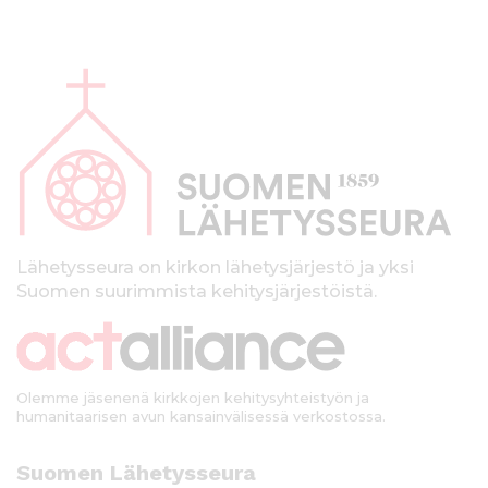
A
l
a
p
a
l
k
Lähetysseura on kirkon lähetysjärjestö ja yksi
Suomen suurimmista kehitysjärjestöistä.
k
i
Olemme jäsenenä kirkkojen kehitysyhteistyön ja
humanitaarisen avun kansainvälisessä verkostossa.
Suomen Lähetysseura