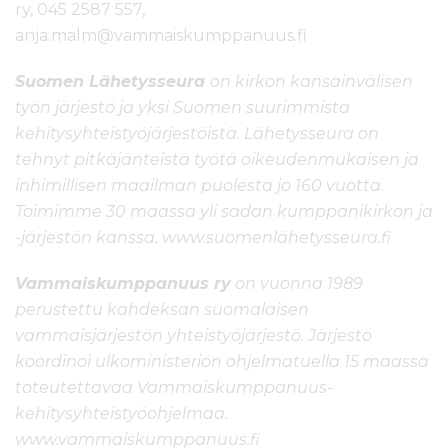
ry, 045 2587 557,
anja.malm@vammaiskumppanuus.fi
Suomen Lähetysseura
on kirkon kansainvälisen
työn järjestö ja yksi Suomen suurimmista
kehitysyhteistyöjärjestöistä. Lähetysseura on
tehnyt
pitkäjänteistä työtä oikeudenmukaisen ja
inhimillisen maailman puolesta jo 160 vuotta.
Toimimme 30 maassa yli sadan kumppanikirkon ja
-järjestön kanssa.
www.suomenlähetysseura.fi
Vammaiskumppanuus ry
on vuonna 1989
perustettu kahdeksan suomalaisen
vammaisjärjestön yhteistyöjärjestö. Järjestö
koordinoi ulkoministeriön ohjelmatuella 15 maassa
toteutettavaa Vammaiskumppanuus-
kehitysyhteistyöohjelmaa.
www.vammaiskumppanuus.fi