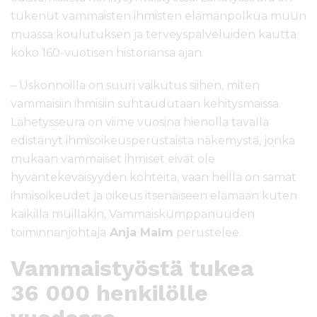
tukenut vammaisten ihmisten elämänpolkua muun
muassa koulutuksen ja terveyspalveluiden kautta
koko 160-vuotisen historiansa ajan.
– Uskonnoilla on suuri vaikutus siihen, miten
vammaisiin ihmisiin suhtaudutaan kehitysmaissa.
Lähetysseura on viime vuosina hienolla tavalla
edistänyt ihmisoikeusperustaista näkemystä, jonka
mukaan vammaiset ihmiset eivät ole
hyväntekeväisyyden kohteita, vaan heillä on samat
ihmisoikeudet ja oikeus itsenäiseen elämään kuten
kaikilla muillakin, Vammaiskumppanuuden
toiminnanjohtaja
Anja Malm
perustelee.
Vammaistyöstä tukea
36 000 henkilölle