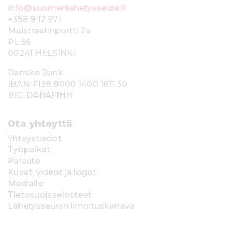
info@suomenlahetysseura.fi
+358 9 12 971
Maistraatinportti 2a
PL 56
00241 HELSINKI
Danske Bank
IBAN: FI38 8000 1400 1611 30
BIC: DABAFIHH
Ota yhteyttä
Yhteystiedot
Työpaikat
Palaute
Kuvat, videot ja logot
Medialle
Tietosuojaselosteet
Lähetysseuran ilmoituskanava