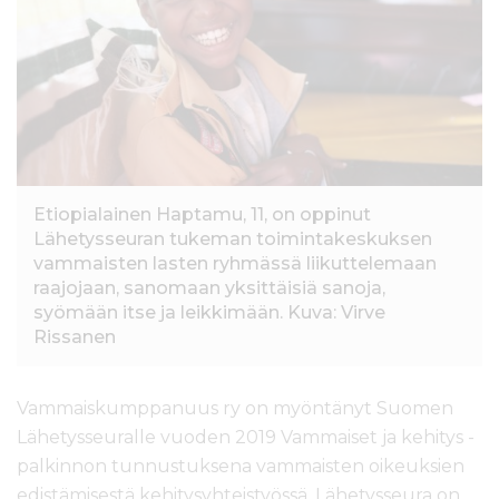
l
t
ö
ö
n
Etiopialainen Haptamu, 11, on oppinut
Lähetysseuran tukeman toimintakeskuksen
vammaisten lasten ryhmässä liikuttelemaan
raajojaan, sanomaan yksittäisiä sanoja,
syömään itse ja leikkimään. Kuva: Virve
Rissanen
Vammaiskumppanuus ry on myöntänyt Suomen
Lähetysseuralle vuoden 2019 Vammaiset ja kehitys -
palkinnon tunnustuksena vammaisten oikeuksien
edistämisestä kehitysyhteistyössä. Lähetysseura on