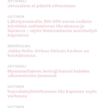
ARTIKKELI
Jerusalem ei päästä otteestaan
UUTINEN
Lähetysseuralta 100 000 euroa sodista
kärsivien auttamiseen Ukrainassa ja
Gazassa – myös Venezuelassa avustustyö
käynnissä
NÄKÖKULMA
Jukka Helle: Kirkon tärkein keskus on
Kristuksessa
ARTIKKELI
Myanmarilainen teologi kasvoi kahden
vähemmistön jäsenenä
UUTINEN
Kansalaisyhteiskunnan tila kapenee myös
verkossa
UUTINEN