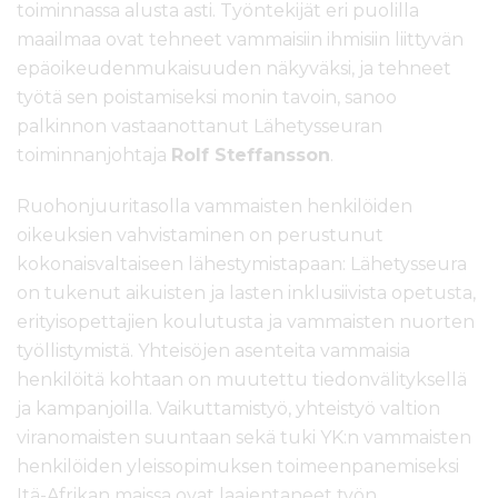
toiminnassa alusta asti. Työntekijät eri puolilla
maailmaa ovat tehneet vammaisiin ihmisiin liittyvän
epäoikeudenmukaisuuden näkyväksi, ja tehneet
työtä sen poistamiseksi monin tavoin, sanoo
palkinnon vastaanottanut Lähetysseuran
toiminnanjohtaja
Rolf Steffansson
.
Ruohonjuuritasolla vammaisten henkilöiden
oikeuksien vahvistaminen on perustunut
kokonaisvaltaiseen lähestymistapaan: Lähetysseura
on tukenut aikuisten ja lasten inklusiivista opetusta,
erityisopettajien koulutusta ja vammaisten nuorten
työllistymistä. Yhteisöjen asenteita vammaisia
henkilöitä kohtaan on muutettu tiedonvälityksellä
ja kampanjoilla. Vaikuttamistyö, yhteistyö valtion
viranomaisten suuntaan sekä tuki YK:n vammaisten
henkilöiden yleissopimuksen toimeenpanemiseksi
Itä-Afrikan maissa ovat laajentaneet työn