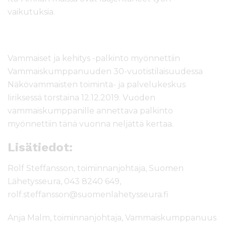
vaikutuksia.
Vammaiset ja kehitys -palkinto myönnettiin
Vammaiskumppanuuden 30-vuotistilaisuudessa
Näkövammaisten toiminta- ja palvelukeskus
Iiriksessä torstaina 12.12.2019. Vuoden
vammaiskumppanille annettava palkinto
myönnettiin tänä vuonna neljättä kertaa.
Lisätiedot:
Rolf Steffansson, toiminnanjohtaja, Suomen
Lähetysseura, 043 8240 649,
rolf.steffansson@suomenlahetysseura.fi
Anja Malm, toiminnanjohtaja, Vammaiskumppanuus