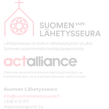
l
a
p
a
l
k
Lähetysseura on kirkon lähetysjärjestö ja yksi
Suomen suurimmista kehitysjärjestöistä.
k
i
Olemme jäsenenä kirkkojen kehitysyhteistyön ja
humanitaarisen avun kansainvälisessä verkostossa.
Suomen Lähetysseura
info@suomenlahetysseura.fi
+358 9 12 971
Maistraatinportti 2a