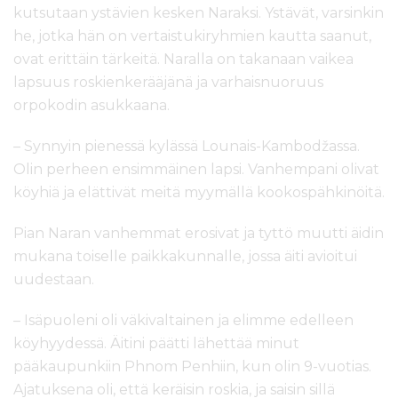
kutsutaan ystävien kesken Naraksi. Ystävät, varsinkin
he, jotka hän on vertaistukiryhmien kautta saanut,
ovat erittäin tärkeitä. Naralla on takanaan vaikea
lapsuus roskienkerääjänä ja varhaisnuoruus
orpokodin asukkaana.
– Synnyin pienessä kylässä Lounais-Kambodžassa.
Olin perheen ensimmäinen lapsi. Vanhempani olivat
köyhiä ja elättivät meitä myymällä kookospähkinöitä.
Pian Naran vanhemmat erosivat ja tyttö muutti äidin
mukana toiselle paikkakunnalle, jossa äiti avioitui
uudestaan.
– Isäpuoleni oli väkivaltainen ja elimme edelleen
köyhyydessä. Äitini päätti lähettää minut
pääkaupunkiin Phnom Penhiin, kun olin 9-vuotias.
Ajatuksena oli, että keräisin roskia, ja saisin sillä