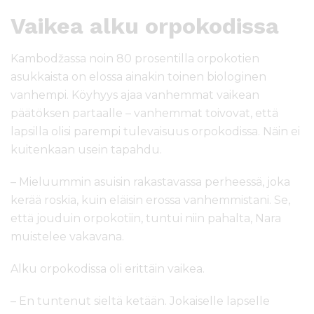
Vaikea alku orpokodissa
Kambodžassa noin 80 prosentilla orpokotien
asukkaista on elossa ainakin toinen biologinen
vanhempi. Köyhyys ajaa vanhemmat vaikean
päätöksen partaalle – vanhemmat toivovat, että
lapsilla olisi parempi tulevaisuus orpokodissa. Näin ei
kuitenkaan usein tapahdu.
– Mieluummin asuisin rakastavassa perheessä, joka
kerää roskia, kuin eläisin erossa vanhemmistani. Se,
että jouduin orpokotiin, tuntui niin pahalta, Nara
muistelee vakavana.
Alku orpokodissa oli erittäin vaikea.
– En tuntenut sieltä ketään. Jokaiselle lapselle