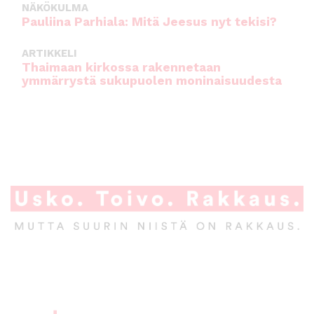
NÄKÖKULMA
Pauliina Parhiala: Mitä Jeesus nyt tekisi?
ARTIKKELI
Thaimaan kirkossa rakennetaan
ymmärrystä sukupuolen moninaisuudesta
A