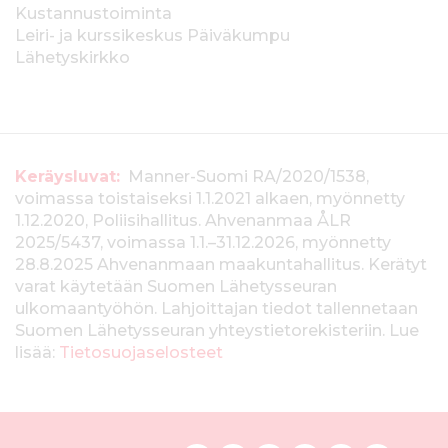
Kustannustoiminta
Leiri- ja kurssikeskus Päiväkumpu
Lähetyskirkko
T
Keräysluvat:
Manner-Suomi RA/2020/1538,
voimassa toistaiseksi 1.1.2021 alkaen, myönnetty
i
1.12.2020, Poliisihallitus. Ahvenanmaa ÅLR
e
2025/5437, voimassa 1.1.–31.12.2026, myönnetty
28.8.2025 Ahvenanmaan maakuntahallitus. Kerätyt
d
varat käytetään Suomen Lähetysseuran
ulkomaantyöhön. Lahjoittajan tiedot tallennetaan
o
Suomen Lähetysseuran yhteystietorekisteriin. Lue
t
lisää:
Tietosuojaselosteet
k
e