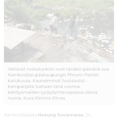
l
t
ö
ö
n
Valtavat roskatunkiot ovat tänäkin päivänä osa
Kambodžan pääkaupungin Phnom Penhin
katukuvaa. Kauneimmat Joululaulut -
kampanjalla tuetaan tänä vuonna
kehitysmaiden syrjäytymisvaarassa olevia
nuoria. Kuva Kimmo Kirves
Kambodžalaista
Hoeung Sovannaraa
, 24,