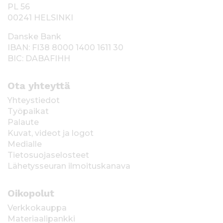
PL 56
00241 HELSINKI
Danske Bank
IBAN: FI38 8000 1400 1611 30
BIC: DABAFIHH
Ota yhteyttä
Yhteystiedot
Työpaikat
Palaute
Kuvat, videot ja logot
Medialle
Tietosuojaselosteet
Lähetysseuran ilmoituskanava
Oikopolut
Verkkokauppa
Materiaalipankki