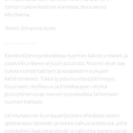
minun tukiverkostoni elämässä, Nara sanoo
kiitollisena.
Teksti: Johanna Kurki
…………………………
Kambodžan orpokodeissa nuorten laitostumiseen ja
passivoitumiseen ei juuri puututa. Nuoret eivät saa
tukea elämäntaitojen ja sosiaalisten kykyjen
kehittämiseen. Tästä syystä nuorisotyöttömyys,
huumeet, rikollisuus ja ihmiskaupan uhriksi
joutuminen ovat monen orpokodista lähteneen
nuoren kohtalo.
Lähetysseuran kumppanijärjestö ehkäisee lasten
sijoittamista laitoksiin ja tekee vaikuttamistyötä, jotta
orpokotien laatustandardit ja valvonta parantuisivat.