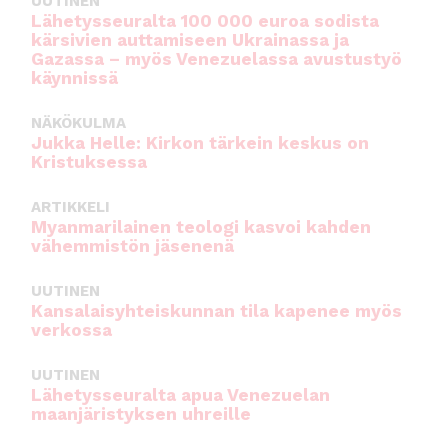
UUTINEN
Lähetysseuralta 100 000 euroa sodista
kärsivien auttamiseen Ukrainassa ja
Gazassa – myös Venezuelassa avustustyö
käynnissä
NÄKÖKULMA
Jukka Helle: Kirkon tärkein keskus on
Kristuksessa
ARTIKKELI
Myanmarilainen teologi kasvoi kahden
vähemmistön jäsenenä
UUTINEN
Kansalaisyhteiskunnan tila kapenee myös
verkossa
UUTINEN
Lähetysseuralta apua Venezuelan
maanjäristyksen uhreille