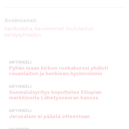
a
w
m
h
c
it
ai
a
e
te
l
ts
Avainsanat:
b
r
A
Kambodzha
,
Kauneimmat Joululaulut
,
kehitysyhteistyö
o
p
o
p
k
ARTIKKELI
Pyhän maan kirkon ruokakurssi yhdisti
ruuanlaiton ja henkisen hyvinvoinnin
ARTIKKELI
Suomalaisyritys koputtelee Etiopian
markkinoita Lähetysseuran kanssa
ARTIKKELI
Jerusalem ei päästä otteestaan