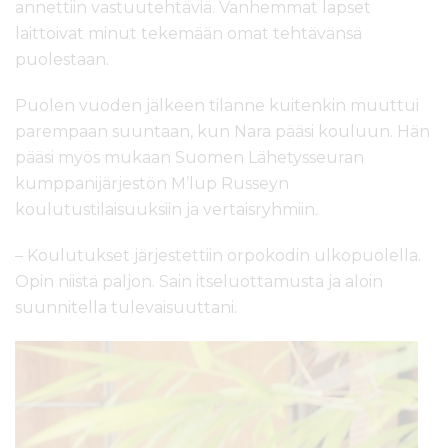
annettiin vastuutehtäviä. Vanhemmat lapset
laittoivat minut tekemään omat tehtävänsä
puolestaan.
Puolen vuoden jälkeen tilanne kuitenkin muuttui
parempaan suuntaan, kun Nara pääsi kouluun. Hän
pääsi myös mukaan Suomen Lähetysseuran
kumppanijärjestön M’lup Russeyn
koulutustilaisuuksiin ja vertaisryhmiin.
– Koulutukset järjestettiin orpokodin ulkopuolella.
Opin niistä paljon. Sain itseluottamusta ja aloin
suunnitella tulevaisuuttani.