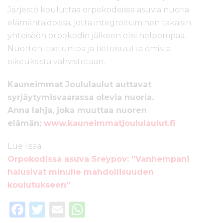
Järjestö kouluttaa orpokodeissa asuvia nuoria
elämäntaidoissa, jotta integroituminen takaisin
yhteisöön orpokodin jälkeen olisi helpompaa.
Nuorten itsetuntoa ja tietoisuutta omista
oikeuksista vahvistetaan.
Kauneimmat Joululaulut auttavat
syrjäytymisvaarassa olevia nuoria.
Anna lahja, joka muuttaa nuoren
elämän:
www.kauneimmatjoululaulut.fi
Lue lisää
Orpokodissa asuva Sreypov: ”Vanhempani
halusivat minulle mahdollisuuden
koulutukseen”
F
T
E
W