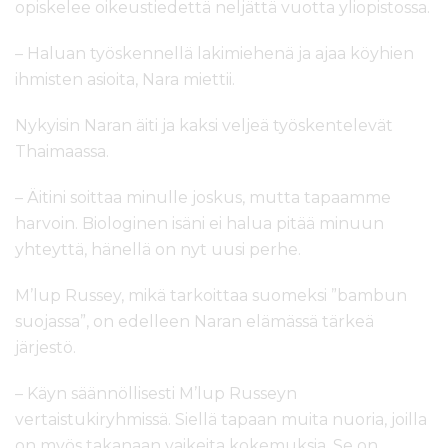
opiskelee oikeustiedettä neljättä vuotta yliopistossa.
– Haluan työskennellä lakimiehenä ja ajaa köyhien
ihmisten asioita, Nara miettii.
Nykyisin Naran äiti ja kaksi veljeä työskentelevät
Thaimaassa.
– Äitini soittaa minulle joskus, mutta tapaamme
harvoin. Biologinen isäni ei halua pitää minuun
yhteyttä, hänellä on nyt uusi perhe.
M’lup Russey, mikä tarkoittaa suomeksi ”bambun
suojassa”, on edelleen Naran elämässä tärkeä
järjestö.
– Käyn säännöllisesti M’lup Russeyn
vertaistukiryhmissä. Siellä tapaan muita nuoria, joilla
on myös takanaan vaikeita kokemuksia. Se on