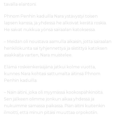
tavalla elantoni.
Phnom Penhin kaduilla Nara ystävystyi toisen
lapsen kanssa, ja yhdessä he alkoivat kerätä roskia.
He saivat nukkua yönsä sairaalan katoksessa.
– Meidän oli noustava aamulla aikaisin, jotta sairaalan
henkilökunta sai tyhjennettyä ja siistittyä katoksen
asiakkaita varten, Nara muistelee.
Elämä roskienkerääjänä jatkui kolme vuotta,
kunnes Nara kohtasi sattumalta äitinsä Phnom
Penhin kaduilla.
– Näin äitini, joka oli myymässä kookospähkinöitä.
Sen jälkeen olimme jonkun aikaa yhdessä ja
nukuimme samassa paikassa. Pian äitini kuitenkin
ilmoitti, että minun pitäisi muuttaa orpokotiin.