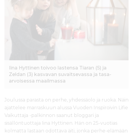
l
t
ö
ö
n
Iina Hyttinen toivoo lastensa Tiaran (5) ja
Zeldan (3) kasvavan suvaitsevassa ja tasa-
arvoisessa maailmassa
Joulussa parasta on perhe, yhdessäolo ja ruoka. Näin
ajattelee marraskuun alussa Vuoden Inspiroivin Lifie
Vaikuttaja -palkinnon saanut bloggari ja
sisällöntuottaja Iina Hyttinen. Hän on 25-vuotias
kolmatta lastaan odottava äiti, jonka perhe-elämään