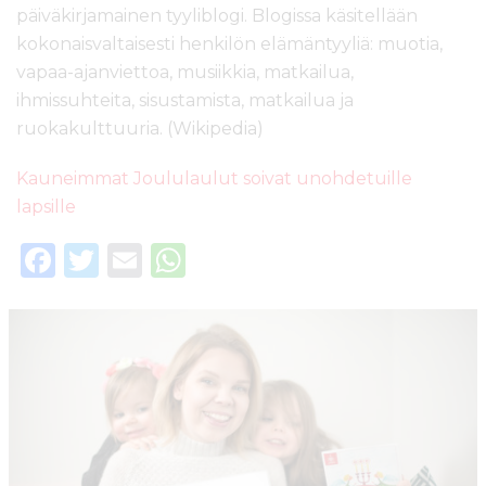
päiväkirjamainen tyyliblogi. Blogissa käsitellään
kokonaisvaltaisesti henkilön elämäntyyliä: muotia,
vapaa-ajanviettoa, musiikkia, matkailua,
ihmissuhteita, sisustamista, matkailua ja
ruokakulttuuria. (Wikipedia)
Kauneimmat Joululaulut soivat unohdetuille
lapsille
F
T
E
W
a
w
m
h
c
it
ai
a
e
te
l
ts
b
r
A
o
p
o
p