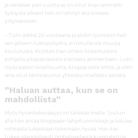
ja viimeiset pari vuotta se on ollut Iinan ammatti.
Syksystä alkaen hän on tehnyt sitä omassa
yrityksessään.
– Tulin äidiksi 20-vuotiaana ja aloitin työnteon heti
sen jälkeen lukiopohjalta, ei minulla ole muuta
koulutusta. Kirjoitan ihan omien kokemusteni
pohjalta jokapäiväisestä elämästä ammentaen. Luen
myös paljon kirjallisuutta, blogeja sekä lehtiä, ja olen
aina ollut kiinnostunut yhteiskunnallisista asioista.
”Haluan auttaa, kun se on
mahdollista”
Myös hyväntekeväisyys on tärkeää Iinalle. Joulun
alla hän antaa blogissaan lahjoitusvinkkejä ja haluaa
rohkaista lukijoitaan tekemään hyvää. Hän itse
tukee säännöllisesti zimbabwelaista kummityttöä