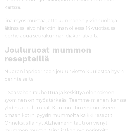
kanssa.
Iina myös muistaa, että kun hänen yksinhuoltaja-
äitinsä sai aivoinfarktin Iinan ollessa 14-vuotias, sai
perhe apua seurakunnan diakoniatyöltä.
Jouluruoat mummon
resepteillä
Nuoren lapsiperheen joulunvietto kuulostaa hyvin
perinteiseltä.
– Saa vähän rauhoittua ja keskittyä olennaiseen –
syöminen on myös tärkeää. Teemme mieheni kanssa
yhdessä jouluruoat. Kun muutin ensimmäiseen
omaan kotiin, pyysin mummolta kaikki reseptit.
Onneksi, sillä nyt Alzheimerin tauti on vienyt
mummon muistin. Minä jatkan nyt perinteitä.