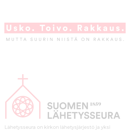
A
l
a
p
a
l
k
Lähetysseura on kirkon lähetysjärjestö ja yksi