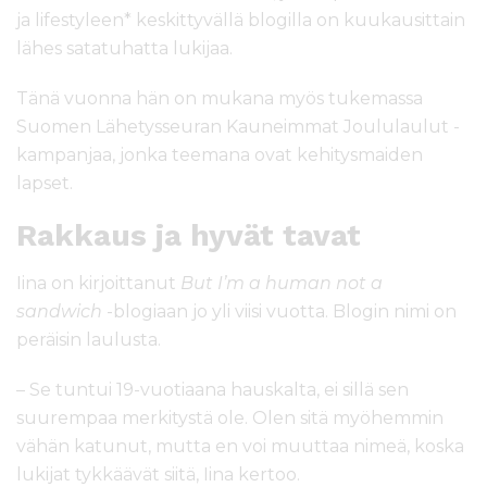
ja lifestyleen* keskittyvällä blogilla on kuukausittain
lähes satatuhatta lukijaa.
Tänä vuonna hän on mukana myös tukemassa
Suomen Lähetysseuran Kauneimmat Joululaulut -
kampanjaa, jonka teemana ovat kehitysmaiden
lapset.
Rakkaus ja hyvät tavat
Iina on kirjoittanut
But I’m a human not a
sandwich
-blogiaan jo yli viisi vuotta. Blogin nimi on
peräisin laulusta.
– Se tuntui 19-vuotiaana hauskalta, ei sillä sen
suurempaa merkitystä ole. Olen sitä myöhemmin
vähän katunut, mutta en voi muuttaa nimeä, koska
lukijat tykkäävät siitä, Iina kertoo.