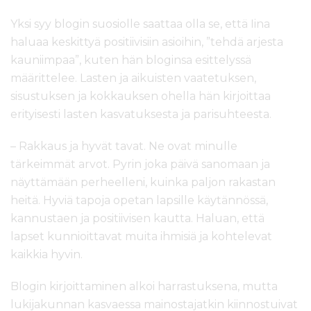
Yksi syy blogin suosiolle saattaa olla se, että Iina
haluaa keskittyä positiivisiin asioihin, ”tehdä arjesta
kauniimpaa”, kuten hän bloginsa esittelyssä
määrittelee. Lasten ja aikuisten vaatetuksen,
sisustuksen ja kokkauksen ohella hän kirjoittaa
erityisesti lasten kasvatuksesta ja parisuhteesta.
– Rakkaus ja hyvät tavat. Ne ovat minulle
tärkeimmät arvot. Pyrin joka päivä sanomaan ja
näyttämään perheelleni, kuinka paljon rakastan
heitä. Hyviä tapoja opetan lapsille käytännössä,
kannustaen ja positiivisen kautta. Haluan, että
lapset kunnioittavat muita ihmisiä ja kohtelevat
kaikkia hyvin.
Blogin kirjoittaminen alkoi harrastuksena, mutta
lukijakunnan kasvaessa mainostajatkin kiinnostuivat