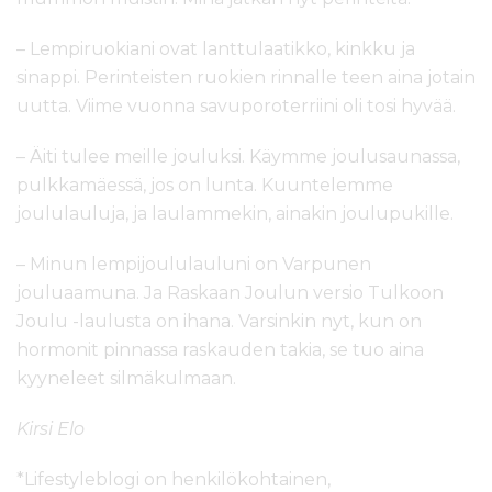
– Lempiruokiani ovat lanttulaatikko, kinkku ja
sinappi. Perinteisten ruokien rinnalle teen aina jotain
uutta. Viime vuonna savuporoterriini oli tosi hyvää.
– Äiti tulee meille jouluksi. Käymme joulusaunassa,
pulkkamäessä, jos on lunta. Kuuntelemme
joululauluja, ja laulammekin, ainakin joulupukille.
– Minun lempijoululauluni on Varpunen
jouluaamuna. Ja Raskaan Joulun versio Tulkoon
Joulu -laulusta on ihana. Varsinkin nyt, kun on
hormonit pinnassa raskauden takia, se tuo aina
kyyneleet silmäkulmaan.
Kirsi Elo
*Lifestyleblogi on henkilökohtainen,