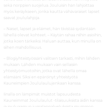
sekä norppien suojelua. Jouluisin hän lahjoittaa
myös keräykseen, jonka kautta vähävaraiset lapset
saavat joululahjoja.
– Naiset, lapset ja eläimet, hän tiivistää sydäntään
lähellä olevat kohteet. – Käytän rahaa niihin asioihin,
jotka koen tärkeiksi. Haluan auttaa, kun minulla on
siihen mahdollisuus.
– Blogiyhteistyössäni valitsen tarkasti, mihin lähden
mukaan. Lähden mukaan vain sellaisiin
yhteistyömuotoihin, jotka ovat lähellä omaa
elämääni. Siksi en epäröinyt yhteistyötä
Kauneimpien Joululaulujenkaan kanssa.
Iinalla on lämpimät muistot lapsuudesta
Kauneimmat Joululaulut -tilaisuuksista äidin kanssa
ja jouluaamun jumalanpalveluksista mummon