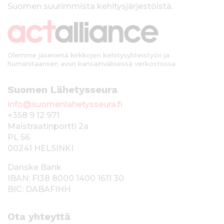
Suomen suurimmista kehitysjärjestöistä.
k
i
Olemme jäsenenä kirkkojen kehitysyhteistyön ja
humanitaarisen avun kansainvälisessä verkostossa.
Suomen Lähetysseura
info@suomenlahetysseura.fi
+358 9 12 971
Maistraatinportti 2a
PL 56
00241 HELSINKI
Danske Bank
IBAN: FI38 8000 1400 1611 30
BIC: DABAFIHH
Ota yhteyttä