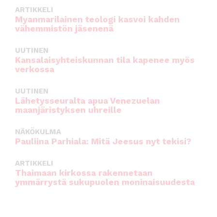
ARTIKKELI
Myanmarilainen teologi kasvoi kahden
vähemmistön jäsenenä
UUTINEN
Kansalaisyhteiskunnan tila kapenee myös
verkossa
UUTINEN
Lähetysseuralta apua Venezuelan
maanjäristyksen uhreille
NÄKÖKULMA
Pauliina Parhiala: Mitä Jeesus nyt tekisi?
ARTIKKELI
Thaimaan kirkossa rakennetaan
ymmärrystä sukupuolen moninaisuudesta