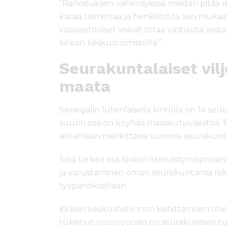
”Rahoituksen vähentyessä meidän pitää mie
karsia toimintaa ja henkilöstöä sen mukaa
vapaaehtoiset voivat ottaa vastuuta joistak
kirkon keskustoimistolla.”
Seurakuntalaiset vilj
maata
Senegalin luterilaisella kirkolla on 14 seur
suurin osa on köyhää maaseutuväestöä. Ei si
antamaan merkittäviä summia seurakunt
Siksi tärkeä osa kirkon itsenäistymispros
ja varustaminen oman seurakuntansa rake
työpanoksellaan.
Kirkon keskushallinnon kehittämisen ohel
tukenut vuorovuosin eri seurakuntien t