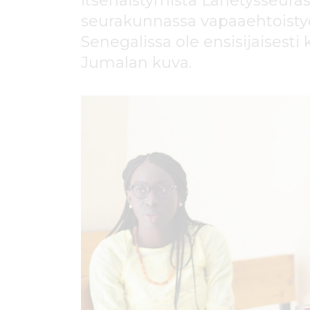
itsenäistymistä Lähetysseura
ö
n
seurakunnassa vapaaehtoistyöt
Senegalissa ole ensisijaisesti 
Jumalan kuva.