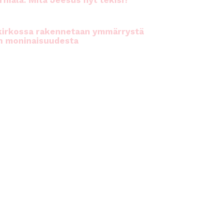
rhiala: Mitä Jeesus nyt tekisi?
kirkossa rakennetaan ymmärrystä
n moninaisuudesta