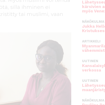
sta. Myös muslimi voi tehdä
Lähetysseu
ä, sillä ihminen ei
kärsivien 
myös Venez
kristitty tai muslimi, vaan
NÄKÖKULMA
Jukka Hell
Kristukses
ARTIKKELI
Myanmarila
vähemmist
UUTINEN
Kansalaisy
verkossa
UUTINEN
Lähetysseu
maanjärist
NÄKÖKULMA