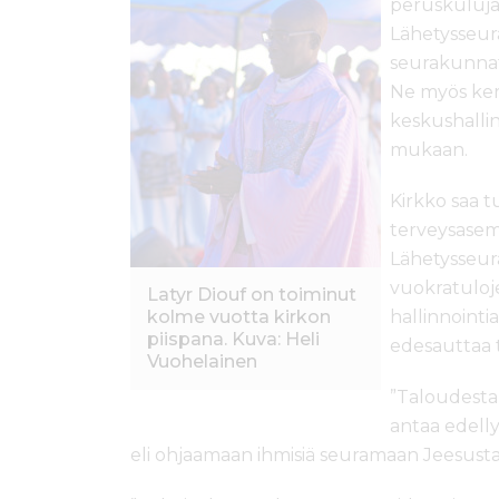
peruskuluja 
Lähetysseur
seurakunnat j
Ne myös kerä
keskushalli
mukaan.
Kirkko saa t
terveysasema
Lähetysseur
vuokratuloje
Latyr Diouf on toiminut
kolme vuotta kirkon
hallinnointi
piispana. Kuva: Heli
edesauttaa 
Vuohelainen
”Taloudesta
antaa edell
eli ohjaamaan ihmisiä seuramaan Jeesusta”