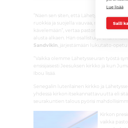
Lue lisää
”Näen sen siten, että Lähetysseura on äiti 
ruokkia ja suojella vauvaa, mutta nyt on s
Salli k
kävelemään”, vertaa pastori
Ibou Diouf
, 
alusta alkaen. Hän osallistui jo ensimmäi
Sandvikin
, järjestämään lukutaito-opetu
”Vaikka olemme Lähetysseuran työstä syn
ensisijaisesti Jeesuksen kirkko ja kun J
Ibou lisää.
Senegalin luterilainen kirkko ja Lähetyss
yhdessä kirkon itsekannattavuutta eli sitä
seurakuntien talous pyörisi mahdollisimma
Kirkon presi
vaikka past