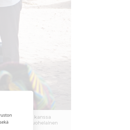
vuston
hän on kitaran kanssa
 sekä
. Kuva: Heli Vuohelainen