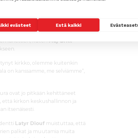
ja kirkko sen vauva. Aluksi on tärkeä
e hetki, kun meidän pitää lähteä itse
aikki evästeet
Estä kaikki
Evästeaset
joka on seurannut Lähetysseuran työtä
sten lähettien, kuten
Maj-Britt
kseen.
tynyt kirkko, olemme kuitenkin
umala on kanssamme, me selviämme”,
eura ovat jo pitkään kehittäneet
, että kirkon keskushallinnon ja
n itsenäisesti.
dentti
Latyr Diouf
muistuttaa, että
orien palkat ja muutamia muita