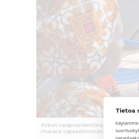
Tietoa 
Käytämme 
Kirkon varapresidenttinä toimiva Fran
suoritusky
mukana vapaaehtoisten pyhäkoulunopett
parantaaks