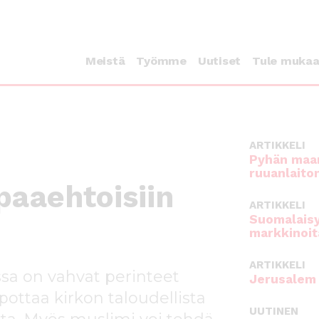
Meistä
Työmme
Uutiset
Tule muka
ARTIKKELI
Pyhän maan
ruuanlaito
paaehtoisiin
ARTIKKELI
Suomalaisy
markkinoit
ARTIKKELI
ssa on vahvat perinteet
Jerusalem 
ottaa kirkon taloudellista
UUTINEN