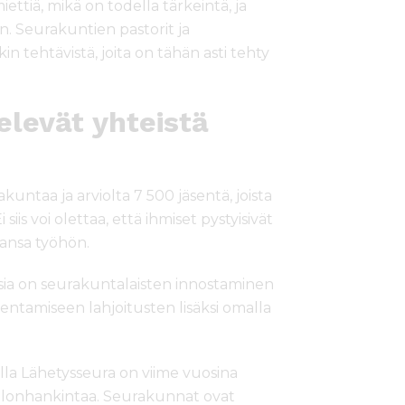
ttiä, mikä on todella tärkeintä, ja
n. Seurakuntien pastorit ja
in tehtävistä, joita on tähän asti tehty
elevät yhteistä
akuntaa ja arviolta 7 500 jäsentä, joista
is voi olettaa, että ihmiset pystyisivät
ansa työhön.
essia on seurakuntalaisten innostaminen
ntamiseen lahjoitusten lisäksi omalla
la Lähetysseura on viime vuosina
ulonhankintaa. Seurakunnat ovat