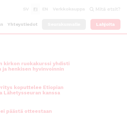
SV
FI
EN
Verkkokauppa
Mitä etsit?
an
Yhteystiedot
Seurakunnalle
Lahjoita
 kirkon ruokakurssi yhdisti
n ja henkisen hyvinvoinnin
ritys koputtelee Etiopian
a Lähetysseuran kanssa
ei päästä otteestaan