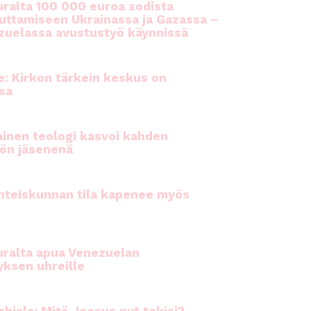
ralta 100 000 euroa sodista
auttamiseen Ukrainassa ja Gazassa –
uelassa avustustyö käynnissä
e: Kirkon tärkein keskus on
sa
inen teologi kasvoi kahden
ön jäsenenä
hteiskunnan tila kapenee myös
ralta apua Venezuelan
yksen uhreille