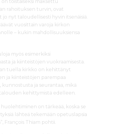
on toistaiseksi maksettu
an rahoituksen turvin, ovat
o nyt taloudellisesti hyvin itsenäisiä.
ävät vuosittain varoja kirkon
nnolle – kukin mahdollisuuksiensa
uloja myös esimerkiksi
sta ja kiinteistöjen vuokraamisesta.
an tuella kirkko on kehittänyt
n ja kiinteistöjen parempaa
a, kunnostusta ja seurantaa, mikä
talouden kehittymistä edelleen.
 huolehtiminen on tärkeää, koska se
ytyksiä lähteä tekemään opetuslapsia
, François Thiam pohtii.