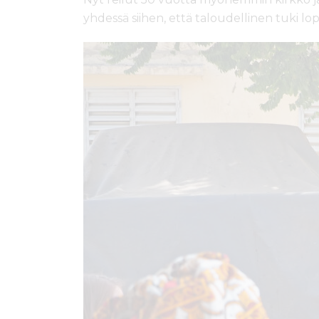
yhdessä siihen, että taloudellinen tuki 