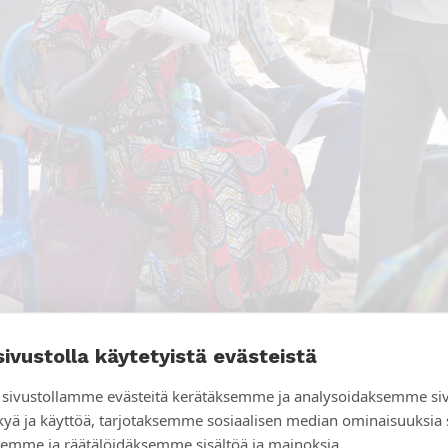
sivustolla käytetyistä evästeistä
sivustollamme evästeitä kerätäksemme ja analysoidaksemme si
çois Thiam on Thiadiayen seurakunnan pastori. Kuvassa 
kyä ja käyttöä, tarjotaksemme sosiaalisen median ominaisuuksia
ajien koulutuksessa, joka järjestettiin Thiadiayenessä
emme ja räätälöidäksemme sisältöä ja mainoksia.