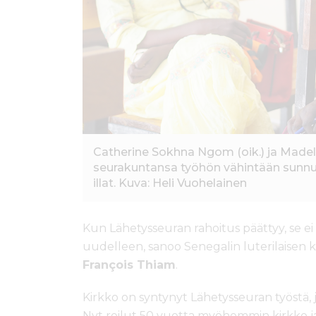
Catherine Sokhna Ngom (oik.) ja Made
seurakuntansa työhön vähintään sunnun
illat. Kuva: Heli Vuohelainen
Kun Lähetysseuran rahoitus päättyy, se ei
uudelleen, sanoo Senegalin luterilaisen ki
François Thiam
.
Kirkko on syntynyt Lähetysseuran työstä, 
Nyt reilut 50 vuotta myöhemmin kirkko j