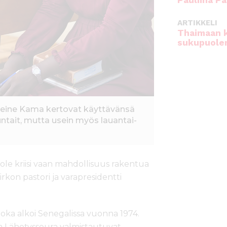
Pauliina Pa
ARTIKKELI
Thaimaan 
sukupuole
leine Kama kertovat käyttävänsä
tait, mutta usein myös lauantai-
 ole kriisi vaan mahdollisuus rakentua
rkon pastori ja varapresidentti
joka alkoi Senegalissa vuonna 1974.
a Lähetysseura valmistautuvat