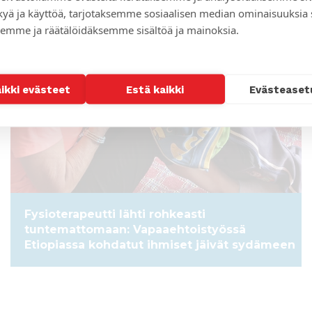
kyä ja käyttöä, tarjotaksemme sosiaalisen median ominaisuuksia
emme ja räätälöidäksemme sisältöä ja mainoksia.
aikki evästeet
Estä kaikki
Evästeaset
Fysioterapeutti lähti rohkeasti
tuntemattomaan: Vapaaehtoistyössä
Etiopiassa kohdatut ihmiset jäivät sydämeen