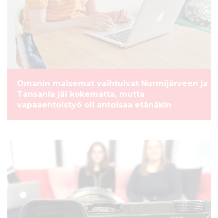
Omanin maisemat vaihtuivat Nurmijärveen ja
Tansania jäi kokematta, mutta
vapaaehtoistyö oli antoisaa etänäkin
UUTINEN