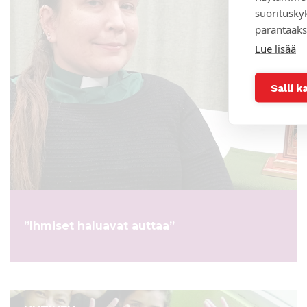
suoritusky
parantaaks
Lue lisää
Salli k
”Ihmiset haluavat auttaa”