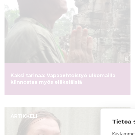
Kaksi tarinaa: Vapaaehtoistyö ulkomailla
kiinnostaa myös eläkeläisiä
ARTIKKELI
Tietoa 
Käytämme 