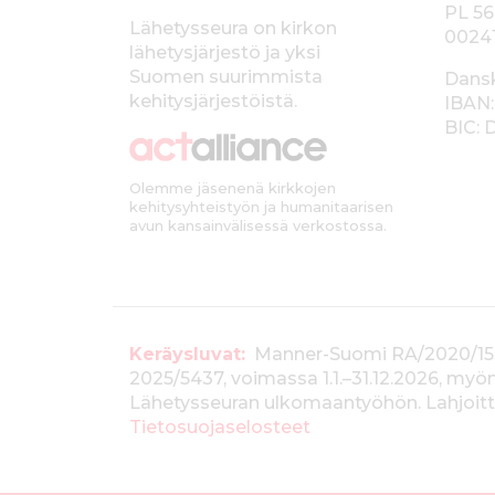
PL 56
a
Lähetysseura on kirkon
0024
lähetysjärjestö ja yksi
l
Suomen suurimmista
Dans
k
kehitysjärjestöistä.
IBAN:
BIC:
k
i
Olemme jäsenenä kirkkojen
kehitysyhteistyön ja humanitaarisen
avun kansainvälisessä verkostossa.
T
Keräysluvat:
Manner-Suomi RA/2020/1538, 
2025/5437, voimassa 1.1.–31.12.2026, m
i
Lähetysseuran ulkomaantyöhön. Lahjoitta
e
Tietosuojaselosteet
d