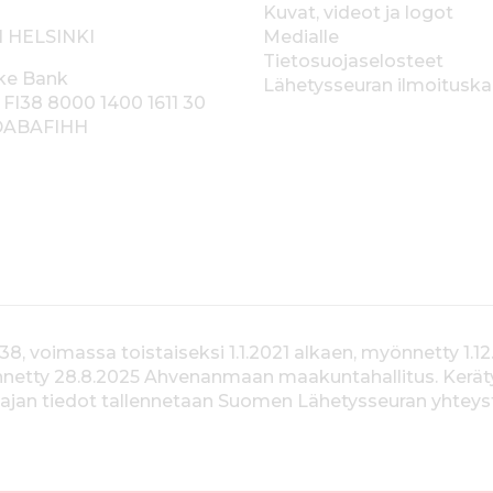
Kuvat, videot ja logot
1 HELSINKI
Medialle
Tietosuojaselosteet
ke Bank
Lähetysseuran ilmoitusk
 FI38 8000 1400 1611 30
 DABAFIHH
voimassa toistaiseksi 1.1.2021 alkaen, myönnetty 1.12
yönnetty 28.8.2025 Ahvenanmaan maakuntahallitus. Kerä
jan tiedot tallennetaan Suomen Lähetysseuran yhteystiet