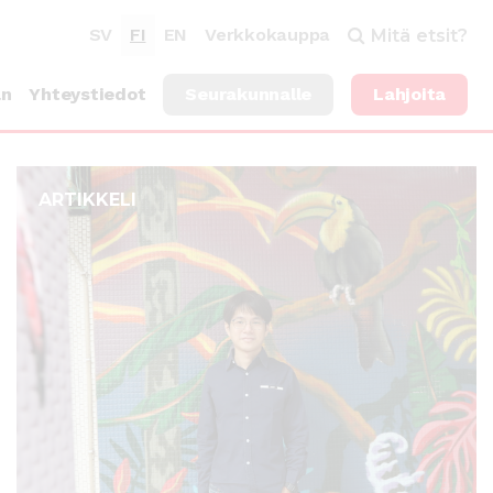
SV
FI
EN
Verkkokauppa
Mitä etsit?
an
Yhteystiedot
Seurakunnalle
Lahjoita
ARTIKKELI