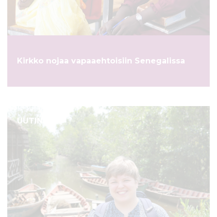
ö
n
Kirkko nojaa vapaaehtoisiin Senegalissa
UUTINEN