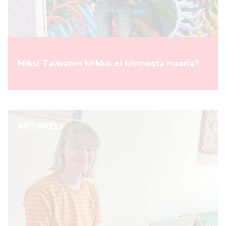
Miksi Taiwanin kirkko ei kiinnosta nuoria?
ARTIKKELI