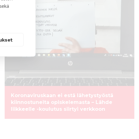
 sekä
ukset
Koronaviruskaan ei estä lähetystyöstä
kiinnostuneita opiskelemasta – Lähde
liikkeelle -koulutus siirtyi verkkoon