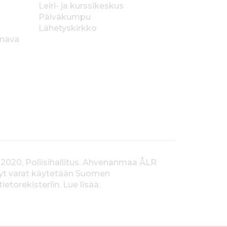
Leiri- ja kurssikeskus
Päiväkumpu
Lähetyskirkko
anava
.2020, Poliisihallitus. Ahvenanmaa ÅLR
tyt varat käytetään Suomen
orekisteriin. Lue lisää: