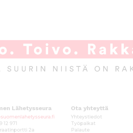
men Lähetysseura
Ota yhteyttä
suomenlahetysseura.fi
Yhteystiedot
9 12 971
Työpaikat
raatinportti 2a
Palaute