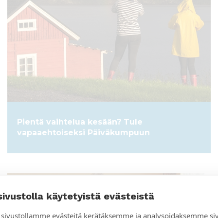
Pientä vaihtelua kesään? Tule
vapaaehtoiseksi Päiväkumpuun
ARTIKKELI
sivustolla käytetyistä evästeistä
sivustollamme evästeitä kerätäksemme ja analysoidaksemme si