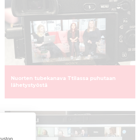
Nuorten tubekanava Ttilassa puhutaan
lähetystyöstä
ARTIKKELI
vuston