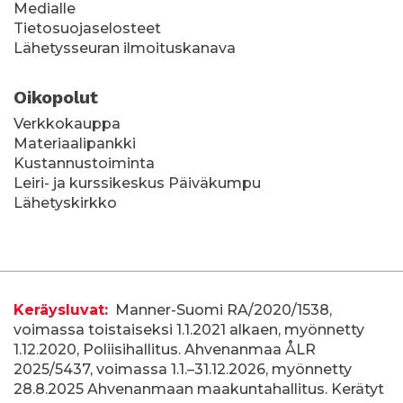
Medialle
Tietosuojaselosteet
Lähetysseuran ilmoituskanava
Oikopolut
Verkkokauppa
Materiaalipankki
Kustannustoiminta
Leiri- ja kurssikeskus Päiväkumpu
Lähetyskirkko
T
Keräysluvat:
Manner-Suomi RA/2020/1538,
voimassa toistaiseksi 1.1.2021 alkaen, myönnetty
i
1.12.2020, Poliisihallitus. Ahvenanmaa ÅLR
e
2025/5437, voimassa 1.1.–31.12.2026, myönnetty
28.8.2025 Ahvenanmaan maakuntahallitus. Kerätyt