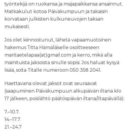
työntekijä on ruokansa ja majapaikkansa ansainnut.
Matkakulut kotoa Päiväkumpuun ja takaisin
korvataan julkisten kulkuneuvojen taksan
mukaisesti.
Jos olet kiinnostunut, lähetä vapaamuotoinen
hakemus Titta Hämäläiselle osoitteeseen
maritaetelapaa(at)gmail.com ja kerro, mikä alla
mainituista jaksoista sinulle sopisi. Jos haluat kysyä
lisää, soita Titalle numeroon 050 358 2041.
Haettavana olevat jaksot ovat seuraavat
(saapuminen Päiväkumpuun alkupäivän iltana klo
17 jälkeen, poislähtö päätöspäivän iltana/iltapäivällä):
7.–10.7.
14.–17.7.
21.–24.7