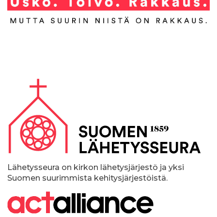
A
l
a
p
a
l
k
Lähetysseura on kirkon lähetysjärjestö ja yksi
Suomen suurimmista kehitysjärjestöistä.
k
i