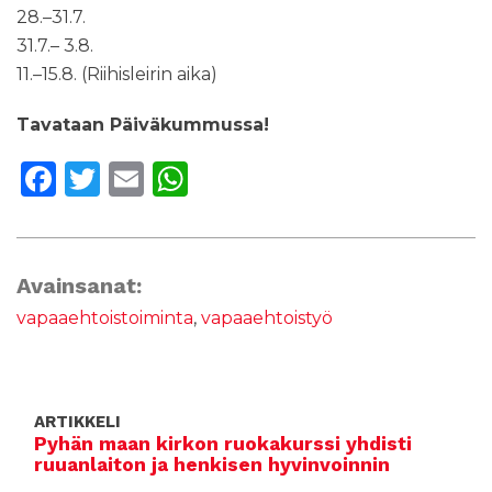
28.–31.7.
31.7.– 3.8.
11.–15.8. (Riihisleirin aika)
Tavataan Päiväkummussa!
F
T
E
W
a
w
m
h
c
it
ai
a
e
te
l
ts
Avainsanat:
b
r
A
vapaaehtoistoiminta
,
vapaaehtoistyö
o
p
o
p
k
ARTIKKELI
Pyhän maan kirkon ruokakurssi yhdisti
ruuanlaiton ja henkisen hyvinvoinnin