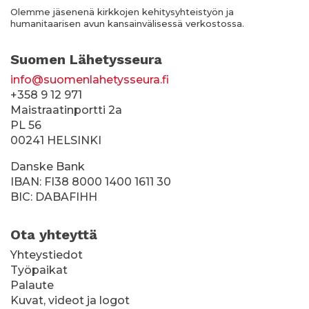
Olemme jäsenenä kirkkojen kehitysyhteistyön ja
humanitaarisen avun kansainvälisessä verkostossa.
Suomen Lähetysseura
info@suomenlahetysseura.fi
+358 9 12 971
Maistraatinportti 2a
PL 56
00241 HELSINKI
Danske Bank
IBAN: FI38 8000 1400 1611 30
BIC: DABAFIHH
Ota yhteyttä
Yhteystiedot
Työpaikat
Palaute
Kuvat, videot ja logot