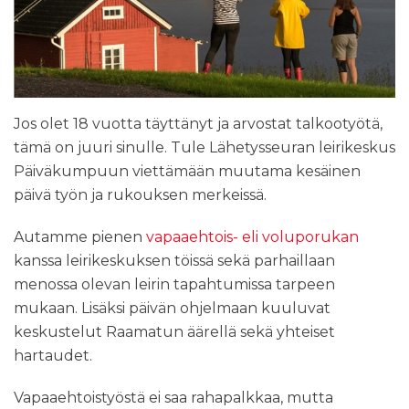
l
t
ö
ö
n
Jos olet 18 vuotta täyttänyt ja arvostat talkootyötä,
tämä on juuri sinulle. Tule Lähetysseuran leirikeskus
Päiväkumpuun viettämään muutama kesäinen
päivä työn ja rukouksen merkeissä.
Autamme pienen
vapaaehtois- eli voluporukan
kanssa leirikeskuksen töissä sekä parhaillaan
menossa olevan leirin tapahtumissa tarpeen
mukaan. Lisäksi päivän ohjelmaan kuuluvat
keskustelut Raamatun äärellä sekä yhteiset
hartaudet.
Vapaaehtoistyöstä ei saa rahapalkkaa, mutta