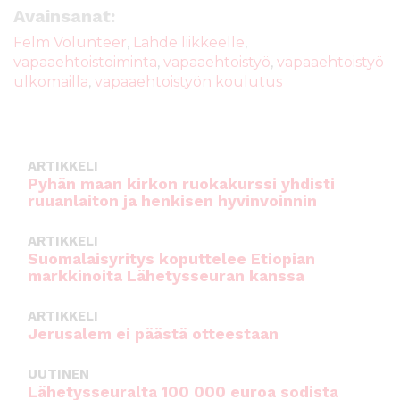
e
te
l
ts
Avainsanat:
b
r
A
Felm Volunteer
,
Lähde liikkeelle
,
vapaaehtoistoiminta
,
vapaaehtoistyö
,
vapaaehtoistyö
o
p
ulkomailla
,
vapaaehtoistyön koulutus
o
p
k
ARTIKKELI
Pyhän maan kirkon ruokakurssi yhdisti
ruuanlaiton ja henkisen hyvinvoinnin
ARTIKKELI
Suomalaisyritys koputtelee Etiopian
markkinoita Lähetysseuran kanssa
ARTIKKELI
Jerusalem ei päästä otteestaan
UUTINEN
Lähetysseuralta 100 000 euroa sodista