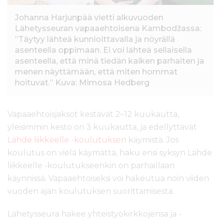
Johanna Harjunpää vietti alkuvuoden
Lähetysseuran vapaaehtoisena Kambodžassa:
”Täytyy lähteä kunnioittavalla ja nöyrällä
asenteella oppimaan. Ei voi lähteä sellaisella
asenteella, että minä tiedän kaiken parhaiten ja
menen näyttämään, että miten hommat
hoituvat.” Kuva: Mimosa Hedberg
Vapaaehtoisjaksot kestävät 2–12 kuukautta,
yleisimmin kesto on 3 kuukautta, ja edellyttävät
Lähde liikkeelle -koulutuksen
käymistä. Jos
koulutus on vielä käymättä, haku ensi syksyn Lähde
liikkeelle -koulutukseenkin on parhaillaan
käynnissä. Vapaaehtoiseksi voi hakeutua noin viiden
vuoden ajan koulutuksen suorittamisesta.
Lähetysseura hakee yhteistyökirkkojensa ja -