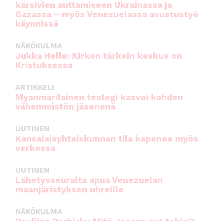
kärsivien auttamiseen Ukrainassa ja
Gazassa – myös Venezuelassa avustustyö
käynnissä
NÄKÖKULMA
Jukka Helle: Kirkon tärkein keskus on
Kristuksessa
ARTIKKELI
Myanmarilainen teologi kasvoi kahden
vähemmistön jäsenenä
UUTINEN
Kansalaisyhteiskunnan tila kapenee myös
verkossa
UUTINEN
Lähetysseuralta apua Venezuelan
maanjäristyksen uhreille
NÄKÖKULMA