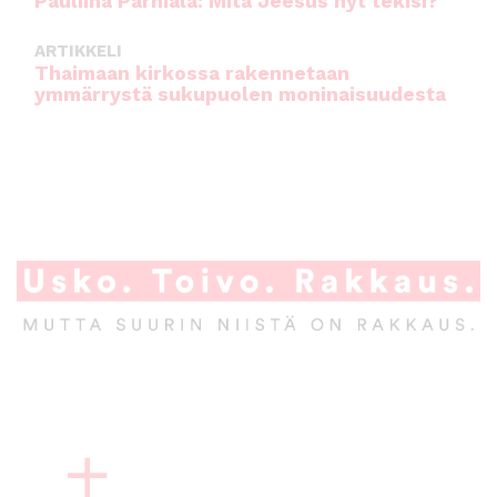
Pauliina Parhiala: Mitä Jeesus nyt tekisi?
ARTIKKELI
Thaimaan kirkossa rakennetaan
ymmärrystä sukupuolen moninaisuudesta
A
l