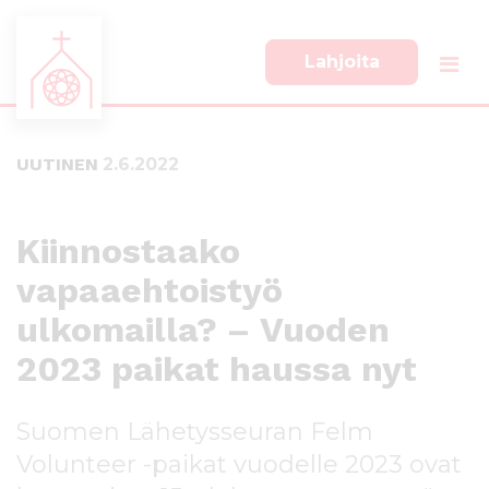
Lahjoita
S
S
i
i
i
i
UUTINEN
2.6.2022
r
r
r
r
y
y
s
a
Kiinnostaako
u
l
vapaaehtoistyö
o
a
r
p
ulkomailla? – Vuoden
a
a
a
l
2023 paikat haussa nyt
n
k
s
k
Suomen Lähetysseuran Felm
i
i
s
i
Volunteer -paikat vuodelle 2023 ovat
ä
n