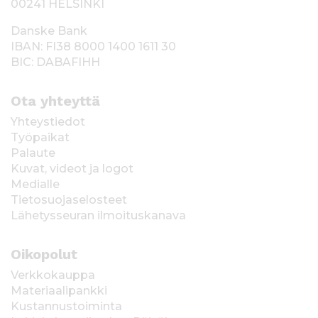
00241 HELSINKI
Danske Bank
IBAN: FI38 8000 1400 1611 30
BIC: DABAFIHH
Ota yhteyttä
Yhteystiedot
Työpaikat
Palaute
Kuvat, videot ja logot
Medialle
Tietosuojaselosteet
Lähetysseuran ilmoituskanava
Oikopolut
Verkkokauppa
Materiaalipankki
Kustannustoiminta