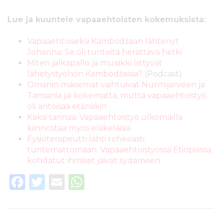
Lue ja kuuntele vapaaehtoisten kokemuksista:
Vapaaehtoiseksi Kambodžaan lähtenyt
Johanna: Se oli tunteita herättävä hetki
Miten jalkapallo ja musiikki liittyvät
lähetystyöhön Kambodžassa?
(Podcast)
Omanin maisemat vaihtuivat Nurmijärveen ja
Tansania jäi kokematta, mutta vapaaehtoistyö
oli antoisaa etänäkin
Kaksi tarinaa: Vapaaehtoistyö ulkomailla
kiinnostaa myös eläkeläisiä
Fysioterapeutti lähti rohkeasti
tuntemattomaan: Vapaaehtoistyössä Etiopiassa
kohdatut ihmiset jäivät sydämeen
F
T
E
W
a
w
m
h
c
it
ai
a