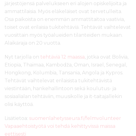
järjestöjensä palvelukseen eri alojen opiskelijoita ja
ammattilaisia. Myös eläkeläiset ovat tervetulleita.
Osa paikoista on enemmän ammattitaitoa vaativia,
toiset ovat erilaisia tukitehtäviä. Tehtävät vaihtelevat
vuosittain myös työalueiden tilanteiden mukaan.
Alaikäraja on 20 vuotta.
Nyt tarjolla on
tehtäviä 12 maassa
, jotka ovat Bolivia,
Etiopia, Thaimaa, Kambodža, Oman, Israel, Senegal,
Hongkong, Kolumbia, Tansania, Angola ja Kypros.
Tehtävät vaihtelevat erilaisista tukitehtävistä
viestintään, hankehallintoon sekä koulutus- ja
sosiaalialan tehtäviin, muusikolle ja it-taitajallekin
olisi käyttöä.
Lisätietoa:
suomenlahetysseura.fi/felmvolunteer
Vapaaehtoistyötä voi tehdä kehittyvissä maissa
eettisesti