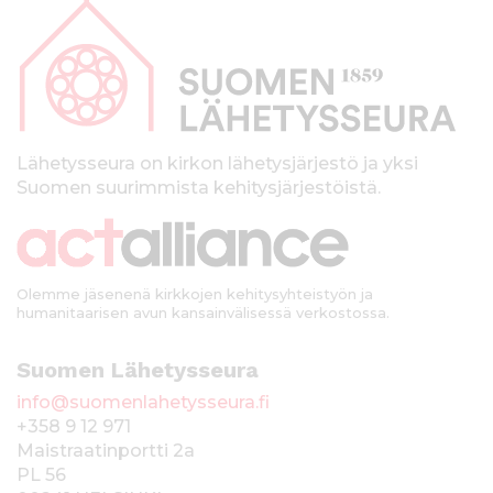
a
p
a
l
k
Lähetysseura on kirkon lähetysjärjestö ja yksi
Suomen suurimmista kehitysjärjestöistä.
k
i
Olemme jäsenenä kirkkojen kehitysyhteistyön ja
humanitaarisen avun kansainvälisessä verkostossa.
Suomen Lähetysseura
info@suomenlahetysseura.fi
+358 9 12 971
Maistraatinportti 2a
PL 56