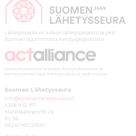
p
a
l
k
Lähetysseura on kirkon lähetysjärjestö ja yksi
Suomen suurimmista kehitysjärjestöistä.
k
i
Olemme jäsenenä kirkkojen kehitysyhteistyön ja
humanitaarisen avun kansainvälisessä verkostossa.
Suomen Lähetysseura
info@suomenlahetysseura.fi
+358 9 12 971
Maistraatinportti 2a
PL 56
00241 HELSINKI