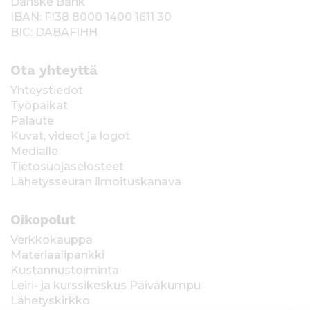
Danske Bank
IBAN: FI38 8000 1400 1611 30
BIC: DABAFIHH
Ota yhteyttä
Yhteystiedot
Työpaikat
Palaute
Kuvat, videot ja logot
Medialle
Tietosuojaselosteet
Lähetysseuran ilmoituskanava
Oikopolut
Verkkokauppa
Materiaalipankki
Kustannustoiminta
Leiri- ja kurssikeskus Päiväkumpu
Lähetyskirkko