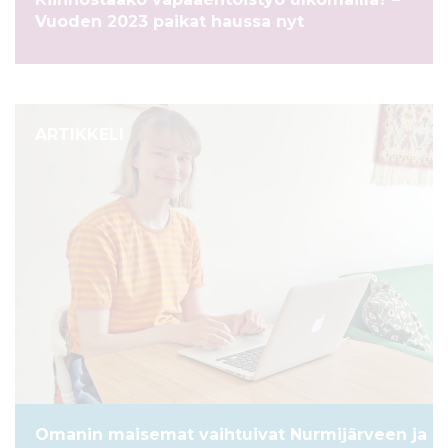
l
Vuoden 2023 paikat haussa nyt
t
ö
ö
n
ARTIKKELI
Omanin maisemat vaihtuivat Nurmijärveen ja