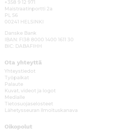
+358 9 12 971
Maistraatinportti 2a
PL 56
00241 HELSINKI
Danske Bank
IBAN: FI38 8000 1400 1611 30
BIC: DABAFIHH
Ota yhteyttä
Yhteystiedot
Työpaikat
Palaute
Kuvat, videot ja logot
Medialle
Tietosuojaselosteet
Lähetysseuran ilmoituskanava
Oikopolut