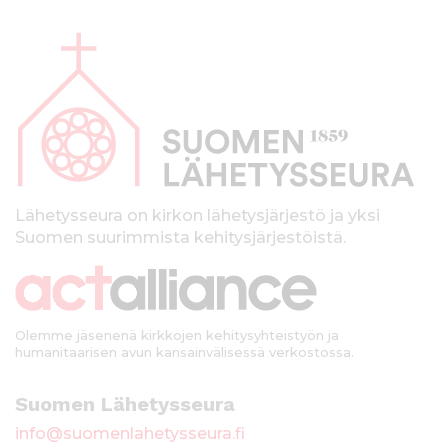
A
l
a
p
a
l
k
Lähetysseura on kirkon lähetysjärjestö ja yksi
Suomen suurimmista kehitysjärjestöistä.
k
i
Olemme jäsenenä kirkkojen kehitysyhteistyön ja
humanitaarisen avun kansainvälisessä verkostossa.
Suomen Lähetysseura
info@suomenlahetysseura.fi