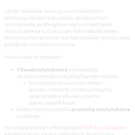
l
t
Lähde liikkeelle -koulutus on tarkoitettu
ö
lähetystyöstä kiinnostuneille, seurakuntien
ö
työntekijöille ja lähetyksen vastuunkantajille.
n
Koulutuksessa tutustutaan kokonaisvaltaiseen
lähetystyöhön ja kirkon kansainväliseen työhön sekä
pohditaan omaa kutsumusta.
Koulutusta järjestetään:
Tilauskoulutuksena
yhteistyössä
seurakuntien/seurakuntayhtymien kanssa
Jos toivotte koulutusta omaan
seurakuntaanne, ottakaa yhteyttä
sähköpostitse seurakuntanne
palvelupäällikköön
Kaikille kiinnostuneilla
avoimina koulutuksina
vuosittain
Kurssi järjestetään yhteistyössä
STEP-koulutuksen
kanssa ja se on vapaan sivistystyön koulutusta.