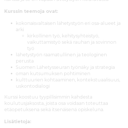
Kurssin teemoja ovat:
kokonaisvaltaisen lähetystyön eri osa-alueet ja
arki
kirkollinen työ, kehitysyhteistyö,
vaikuttamistyö sekä rauhan ja sovinnon
työ
lähetystyön raamatullinen ja teologinen
perusta
Suomen Lähetysseuran työnäky ja strategia
oman kutsumuksen pohtiminen
kulttuurien kohtaaminen, kontekstuaalisuus,
uskontodialogi
Kurssi koostuu tyypillisimmin kahdesta
koulutusjaksosta, joista osa voidaan toteuttaa
etäopetuksena sekä itsenäisenä opiskeluna.
Lisätietoja: