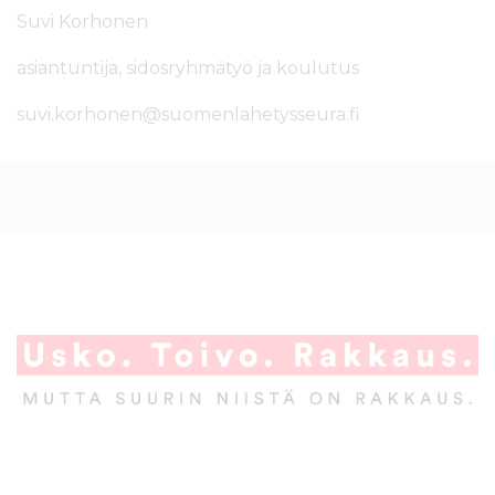
Suvi Korhonen
asiantuntija, sidosryhmätyö ja koulutus
suvi.korhonen@suomenlahetysseura.fi