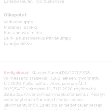
Lähetysseuran ilmoituskanava
Oikopolut
Verkkokauppa
Materiaalipankki
Kustannustoiminta
Leiri- ja kurssikeskus Päiväkumpu
Lähetyskirkko
T
Keräysluvat:
Manner-Suomi RA/2020/1538,
voimassa toistaiseksi 1.1.2021 alkaen, myönnetty
i
1.12.2020, Poliisihallitus. Ahvenanmaa ÅLR
e
2025/5437, voimassa 1.1.–31.12.2026, myönnetty
28.8.2025 Ahvenanmaan maakuntahallitus. Kerätyt
d
varat käytetään Suomen Lähetysseuran
ulkomaantyöhön. Lahjoittajan tiedot tallennetaan
o