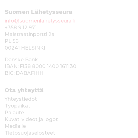
Suomen Lähetysseura
info@suomenlahetysseura.fi
+358 9 12 971
Maistraatinportti 2a
PL 56
00241 HELSINKI
Danske Bank
IBAN: FI38 8000 1400 1611 30
BIC: DABAFIHH
Ota yhteyttä
Yhteystiedot
Työpaikat
Palaute
Kuvat, videot ja logot
Medialle
Tietosuojaselosteet