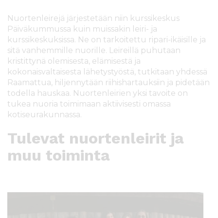
l
t
Nuortenleirejä järjestetään niin kurssikeskus
ö
Päiväkummussa kuin muissakin leiri- ja
ö
kurssikeskuksissa. Ne on tarkoitettu ripari-ikäisille ja
n
sitä vanhemmille nuorille. Leireillä puhutaan
kristittynä olemisesta, elämisestä ja
kokonaisvaltaisesta lähetystyöstä, tutkitaan yhdessä
Raamattua, hiljennytään riihishartauksiin ja pidetään
todella hauskaa. Nuortenleirien yksi tavoite on
tukea nuoria toimimaan aktiivisesti omassa
kotiseurakunnassa.
Tulevat nuortenleirit ja
muu toiminta