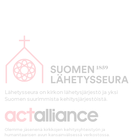
A
l
a
p
a
l
k
Lähetysseura on kirkon lähetysjärjestö ja yksi
Suomen suurimmista kehitysjärjestöistä.
k
i
Olemme jäsenenä kirkkojen kehitysyhteistyön ja
humanitaarisen avun kansainvälisessä verkostossa.