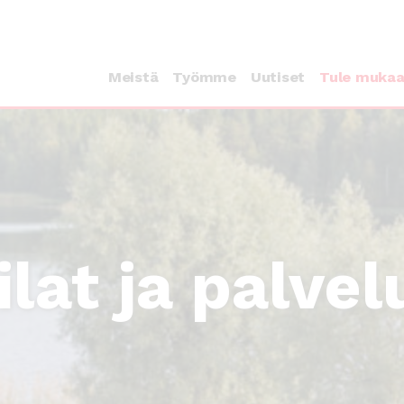
Meistä
Työmme
Uutiset
Tule muka
ilat ja palvel