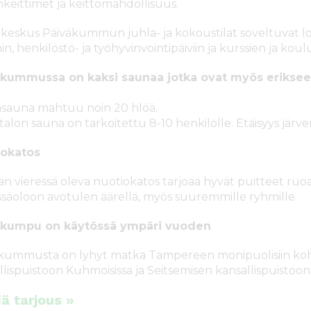
keittimet ja keittomahdollisuus.
ikeskus Päiväkummun juhla- ja kokoustilat soveltuvat loista
hin, henkilöstö- ja työhyvinvointipäiviin ja kurssien ja ko
äkummussa on kaksi saunaa jotka ovat myös eriksee
sauna mahtuu noin 20 hlöä.
-talon sauna on tarkoitettu 8-10 henkilölle. Etäisyys jär
iokatos
n vieressä oleva nuotiokatos tarjoaa hyvät puitteet ruo
säoloon avotulen äärellä, myös suuremmille ryhmille.
äkumpu on käytössä ympäri vuoden
kummusta on lyhyt matka Tampereen monipuolisiin kohte
llispuistoon Kuhmoisissa ja Seitsemisen kansallispuistoon
ä tarjous »