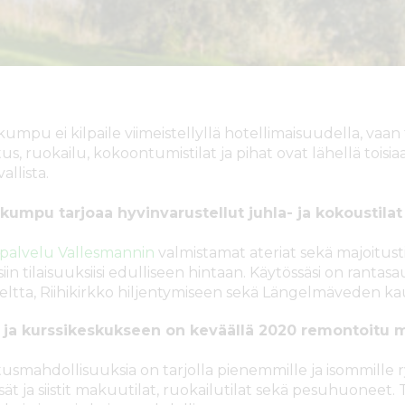
kumpu ei kilpaile viimeistellyllä hotellimaisuudella, vaa
us, ruokailu, kokoontumistilat ja pihat ovat lähellä toisi
vallista.
kumpu tarjoaa hyvinvarustellut juhla- ja kokoustilat
palvelu Vallesmannin
valmistamat ateriat sekä majoitusti
iin tilaisuuksiisi edulliseen hintaan. Käytössäsi on rantas
eltta, Riihikirkko hiljentymiseen sekä Längelmäveden ka
- ja kurssikeskukseen on keväällä 2020 remontoitu m
tusmahdollisuuksia on tarjolla pienemmille ja isommille r
isät ja siistit makuutilat, ruokailutilat sekä pesuhuoneet. 