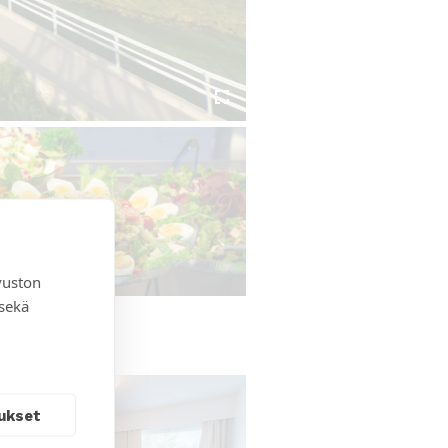
vuston
 sekä
ukset