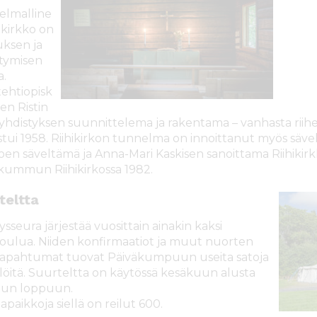
lmalline
ikirkko on
ksen ja
ntymisen
a.
tehtiopisk
den Ristin
 -yhdistyksen suunnittelema ja rakentama – vanhasta riihe
stui 1958. Riihikirkon tunnelma on innoittanut myös säv
oen säveltämä ja Anna-Mari Kaskisen sanoittama Riihikir
kummun Riihikirkossa 1982.
teltta
sseura järjestää vuosittain ainakin kaksi
koulua. Niiden konfirmaatiot ja muut nuorten
apahtumat tuovat Päiväkumpuun useita satoja
löitä. Suurteltta on käytössä kesäkuun alusta
uun loppuun.
paikkoja siellä on reilut 600.