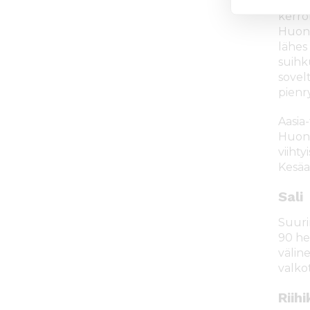
Afrikk
kerro
Huone
lähes
suihk
sovel
pienr
Aasia
Huone
viiht
Kesäa
Sali
Suuri
90 he
väline
valkot
Riihi