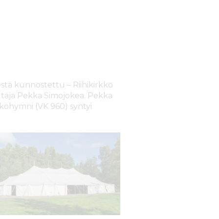
stä kunnostettu – Riihikirkko
eltäjä Pekka Simojokea. Pekka
kkohymni (VK 960) syntyi