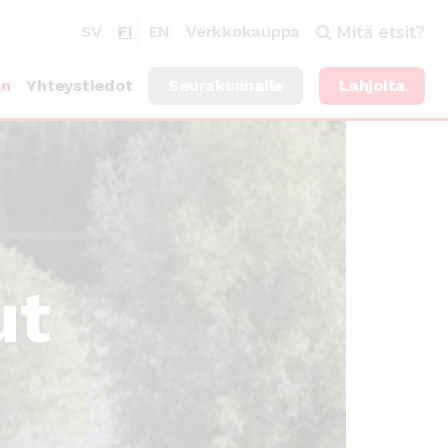
SV
FI
EN
Verkkokauppa
Mitä etsit?
an
Yhteystiedot
Seurakunnalle
Lahjoita
ut