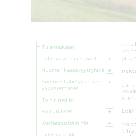
ö
n
Päivä
Tule mukaan
Majoit
ja tur
Lähetysseuran nuoret
Nuorten kestävyysryhmä
Päivä
Suomen Lähetysseuran
Juhla
vapaaehtoiset
kokois
suurt
Töihin meille
Leiri
Koulutukset
Kustannustoiminta
Majoi
viihty
Lähetysjuhlat