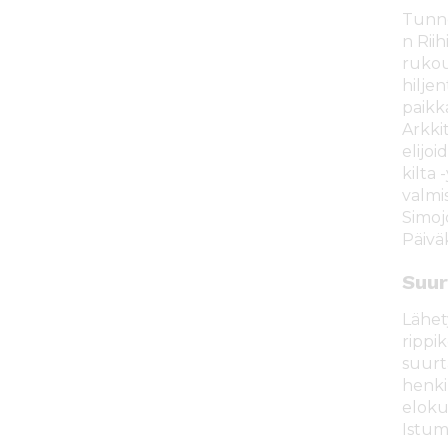
Tunne
n Riih
rukou
hilje
paikk
Arkki
elijoi
kilta
valmi
Simoj
Päivä
Suur
Lähety
rippi
suurt
henki
elok
Istuma