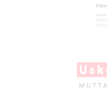
Päi
Laaja
leikke
lento