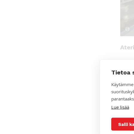
Ater
Juhla
Tietoa 
tervee
kabine
Käytämme 
suoritusky
parantaaks
Lue lisää
Majo
Salli k
Päivä