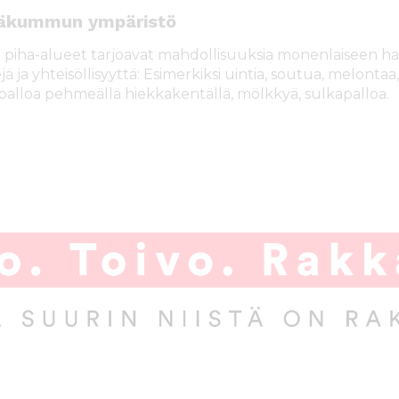
väkummun ympäristö
t piha-alueet tarjoavat mahdollisuuksia monenlaiseen ha
jä ja yhteisöllisyyttä: Esimerkiksi uintia, soutua, melontaa
palloa pehmeällä hiekkakentällä, mölkkyä, sulkapalloa.