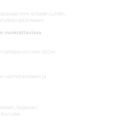
vasti mm. erilaisiin juhliin,
ulutusten pitämiseen.
n vuokrattavissa
ven rantaan on noin 350m.
an valmistamiseen ja
isiin, Isojärven
 Kurussa.