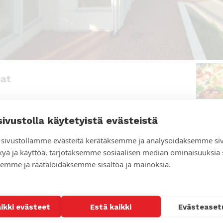
iat
palvelu Vallesmanni
tuottaa maukkaat,
sivustolla käytetyistä evästeistä
lliset ja monipuoliset ruuat. Ruokasalissa ja
tissa on tilaa noin sadalle hengelle.
sivustollamme evästeitä kerätäksemme ja analysoidaksemme si
erilliseksi saatava kabinetti n. 20 hengelle
kyä ja käyttöä, tarjotaksemme sosiaalisen median ominaisuuksia
juhla-ateriat ja etniset ruuat tilauksen mukaan
emme ja räätälöidäksemme sisältöä ja mainoksia.
erikoisruokavalioista tarvitaan aina ennakkotieto
itus
aikki evästeet
Estä kaikki
Evästeaset
kummussa on kaksi erillistä majoitusrakennusta.