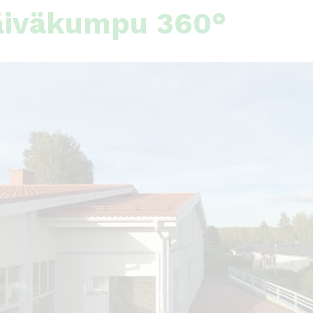
äiväkumpu 360°