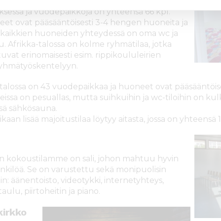
a-talon majoitustilat sijaitsevat kahdessa
ksessa ja vuodepaikkoja on yhteensä 66 kpl.
et ovat pääsääntöisesti 3-4 hengen huoneita ja
 kaikkien huoneiden yhteydessä on oma wc ja
u. Afrikka-talossa on kolme ryhmätilaa, jotka
tuvat erinomaisesti esim. rippikoululeirien
yhmätyöskentelyyn.
-talossa on 43 vuodepaikkaa ja huoneet ovat pääsääntöis
issa on pesuallas, mutta suihkuihin ja wc-tiloihin on kul
yisä sähkösauna.
ikaan lisää majoitustilaa löytyy aitasta, jossa on yhteensä
n kokoustilamme on sali, johon mahtuu hyvin
nkilöä. Se on varustettu sekä monipuolisin
in: äänentoisto, videotykki, internetyhteys,
aulu, piirtoheitin ja piano.
kirkko