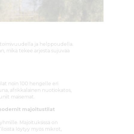
n toimivuudella ja helppoudella.
aan, mikä tekee arjesta sujuvaa
lat noin 100 hengelle eri
auna, afrikkalainen nuotiokatos,
uniit maisemat.
odernit majoitustilat
yhmille. Majoituksissa on
Tiloista löytyy myös mikrot,