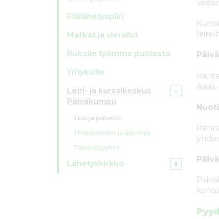
veden
Etälähetyspiiri
Kurss
leirei
Matkat ja vierailut
Rukoile työmme puolesta
Päiv
Yrityksille
Ranta
Aasia
Leiri- ja kurssikeskus
Päiväkumpu
Nuot
Tilat ja palvelut
Ranna
Yhteystiedot ja ajo-ohje
yhdes
Tarjouspyyntö
Päiv
Lähetyskirkko
Päivä
kansa
Pyyd