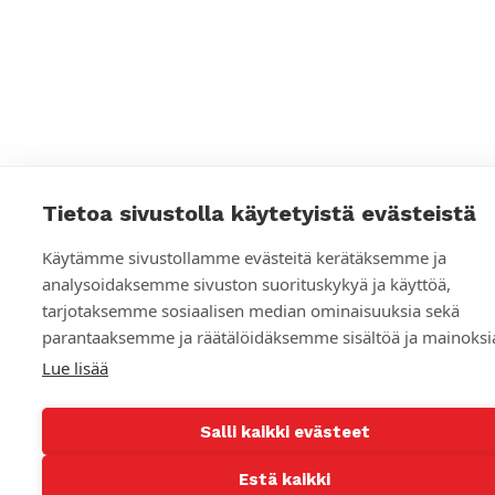
i
l
i
t
Tietoa sivustolla käytetyistä evästeistä
Käytämme sivustollamme evästeitä kerätäksemme ja
analysoidaksemme sivuston suorituskykyä ja käyttöä,
tarjotaksemme sosiaalisen median ominaisuuksia sekä
parantaaksemme ja räätälöidäksemme sisältöä ja mainoksi
Lue lisää
Salli kaikki evästeet
Estä kaikki