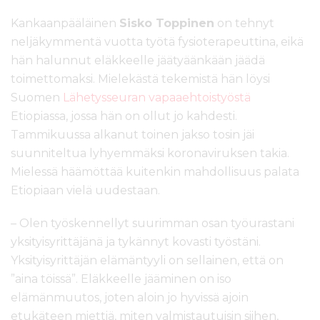
Kankaanpääläinen
Sisko Toppinen
on tehnyt
neljäkymmentä vuotta työtä fysioterapeuttina, eikä
hän halunnut eläkkeelle jäätyäänkään jäädä
toimettomaksi. Mielekästä tekemistä hän löysi
Suomen
Lähetysseuran vapaaehtoistyöstä
Etiopiassa, jossa hän on ollut jo kahdesti.
Tammikuussa alkanut toinen jakso tosin jäi
suunniteltua lyhyemmäksi koronaviruksen takia.
Mielessä häämöttää kuitenkin mahdollisuus palata
Etiopiaan vielä uudestaan.
– Olen työskennellyt suurimman osan työurastani
yksityisyrittäjänä ja tykännyt kovasti työstäni.
Yksityisyrittäjän elämäntyyli on sellainen, että on
”aina töissä”. Eläkkeelle jääminen on iso
elämänmuutos, joten aloin jo hyvissä ajoin
etukäteen miettiä, miten valmistautuisin siihen,