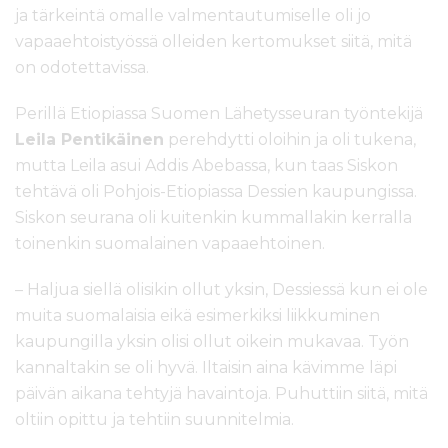
ja tärkeintä omalle valmentautumiselle oli jo
vapaaehtoistyössä olleiden kertomukset siitä, mitä
on odotettavissa.
Perillä Etiopiassa Suomen Lähetysseuran työntekijä
Leila Pentikäinen
perehdytti oloihin ja oli tukena,
mutta Leila asui Addis Abebassa, kun taas Siskon
tehtävä oli Pohjois-Etiopiassa Dessien kaupungissa.
Siskon seurana oli kuitenkin kummallakin kerralla
toinenkin suomalainen vapaaehtoinen.
– Haljua siellä olisikin ollut yksin, Dessiessä kun ei ole
muita suomalaisia eikä esimerkiksi liikkuminen
kaupungilla yksin olisi ollut oikein mukavaa. Työn
kannaltakin se oli hyvä. Iltaisin aina kävimme läpi
päivän aikana tehtyjä havaintoja. Puhuttiin siitä, mitä
oltiin opittu ja tehtiin suunnitelmia.