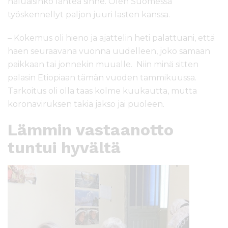
haluaisinko lähteä sinne. Olen Suomessa
työskennellyt paljon juuri lasten kanssa.
– Kokemus oli hieno ja ajattelin heti palattuani, että
haen seuraavana vuonna uudelleen, joko samaan
paikkaan tai jonnekin muualle. Niin minä sitten
palasin Etiopiaan tämän vuoden tammikuussa.
Tarkoitus oli olla taas kolme kuukautta, mutta
koronaviruksen takia jakso jäi puoleen.
Lämmin vastaanotto
tuntui hyvältä