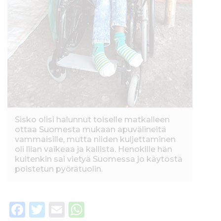
Sisko olisi halunnut toiselle matkalleen
ottaa Suomesta mukaan apuvälineitä
vammaisille, mutta niiden kuljettaminen
oli liian vaikeaa ja kallista. Henokille hän
kuitenkin sai vietyä Suomessa jo käytöstä
poistetun pyörätuolin.
F
T
E
W