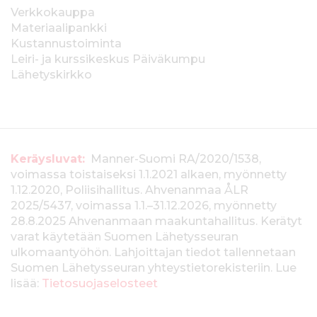
Verkkokauppa
Materiaalipankki
Kustannustoiminta
Leiri- ja kurssikeskus Päiväkumpu
Lähetyskirkko
T
Keräysluvat:
Manner-Suomi RA/2020/1538,
voimassa toistaiseksi 1.1.2021 alkaen, myönnetty
i
1.12.2020, Poliisihallitus. Ahvenanmaa ÅLR
e
2025/5437, voimassa 1.1.–31.12.2026, myönnetty
28.8.2025 Ahvenanmaan maakuntahallitus. Kerätyt
d
varat käytetään Suomen Lähetysseuran
ulkomaantyöhön. Lahjoittajan tiedot tallennetaan
o
Suomen Lähetysseuran yhteystietorekisteriin. Lue
t
lisää:
Tietosuojaselosteet
k