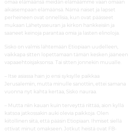
omaa elämäänsä meidän elämäämme vaan omaan
aikaisempaan elämäänsä. Nämä naiset ja lapset
perheineen ovat onnellisia, kun ovat päässeet
mukaan Lähetysseuran ja kirkon hankkeisiin ja
saaneet keinoja parantaa omia ja lasten elinoloja.
Sisko on valmis lähtemään Etiopiaan uudelleen,
vaikkapa sitten lopettamaan tämän kesken jääneen
vapaaehtoisjaksonsa. Tai sitten jonnekin muualle.
– Itse asiassa hain jo ensi syksylle paikkaa
Jerusalemiin, mutta minulle sanottiin, ettei samana
vuonna nyt kahta kertaa, Sisko nauraa.
– Mutta niin kauan kuin terveyttä riittää, aion kyllä
katsoa jatkossakin auki olevia paikkoja. Olen
kiitollinen siitä, että pääsin Etiopiaan. Ihmiset siellä
ottivat minut omakseen. Jotkut heistä ovat FB-