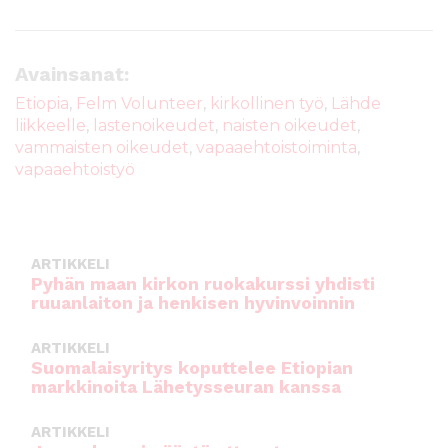
a
w
m
h
c
it
ai
a
e
te
l
ts
Avainsanat:
b
r
A
Etiopia
,
Felm Volunteer
,
kirkollinen työ
,
Lähde
liikkeelle
,
lastenoikeudet
,
naisten oikeudet
,
o
p
vammaisten oikeudet
,
vapaaehtoistoiminta
,
o
p
vapaaehtoistyö
k
ARTIKKELI
Pyhän maan kirkon ruokakurssi yhdisti
ruuanlaiton ja henkisen hyvinvoinnin
ARTIKKELI
Suomalaisyritys koputtelee Etiopian
markkinoita Lähetysseuran kanssa
ARTIKKELI