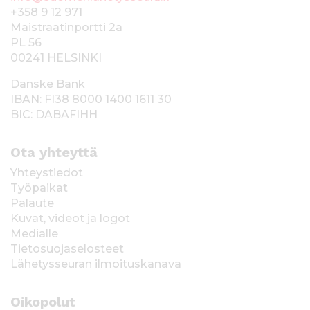
+358 9 12 971
Maistraatinportti 2a
PL 56
00241 HELSINKI
Danske Bank
IBAN: FI38 8000 1400 1611 30
BIC: DABAFIHH
Ota yhteyttä
Yhteystiedot
Työpaikat
Palaute
Kuvat, videot ja logot
Medialle
Tietosuojaselosteet
Lähetysseuran ilmoituskanava
Oikopolut