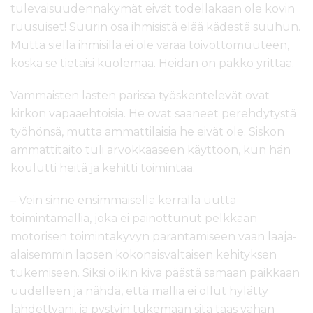
tulevaisuudennäkymät eivät todellakaan ole kovin
ruusuiset! Suurin osa ihmisistä elää kädestä suuhun.
Mutta siellä ihmisillä ei ole varaa toivottomuuteen,
koska se tietäisi kuolemaa. Heidän on pakko yrittää.
Vammaisten lasten parissa työskentelevät ovat
kirkon vapaaehtoisia. He ovat saaneet perehdytystä
työhönsä, mutta ammattilaisia he eivät ole. Siskon
ammattitaito tuli arvokkaaseen käyttöön, kun hän
koulutti heitä ja kehitti toimintaa.
– Vein sinne ensimmäisellä kerralla uutta
toimintamallia, joka ei painottunut pelkkään
motorisen toimintakyvyn parantamiseen vaan laaja-
alaisemmin lapsen kokonaisvaltaisen kehityksen
tukemiseen. Siksi olikin kiva päästä samaan paikkaan
uudelleen ja nähdä, että mallia ei ollut hylätty
lähdettyäni, ja pystyin tukemaan sitä taas vähän