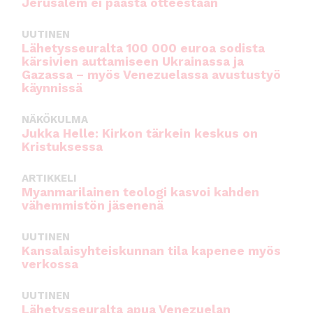
Jerusalem ei päästä otteestaan
UUTINEN
Lähetysseuralta 100 000 euroa sodista
kärsivien auttamiseen Ukrainassa ja
Gazassa – myös Venezuelassa avustustyö
käynnissä
NÄKÖKULMA
Jukka Helle: Kirkon tärkein keskus on
Kristuksessa
ARTIKKELI
Myanmarilainen teologi kasvoi kahden
vähemmistön jäsenenä
UUTINEN
Kansalaisyhteiskunnan tila kapenee myös
verkossa
UUTINEN
Lähetysseuralta apua Venezuelan