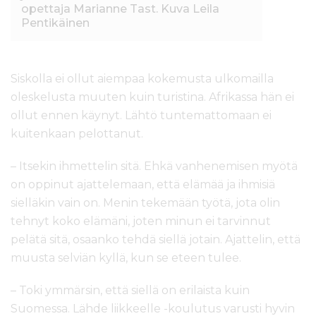
opettaja Marianne Tast. Kuva Leila
Pentikäinen
Siskolla ei ollut aiempaa kokemusta ulkomailla
oleskelusta muuten kuin turistina. Afrikassa hän ei
ollut ennen käynyt. Lähtö tuntemattomaan ei
kuitenkaan pelottanut.
– Itsekin ihmettelin sitä. Ehkä vanhenemisen myötä
on oppinut ajattelemaan, että elämää ja ihmisiä
sielläkin vain on. Menin tekemään työtä, jota olin
tehnyt koko elämäni, joten minun ei tarvinnut
pelätä sitä, osaanko tehdä siellä jotain. Ajattelin, että
muusta selviän kyllä, kun se eteen tulee.
– Toki ymmärsin, että siellä on erilaista kuin
Suomessa. Lähde liikkeelle -koulutus varusti hyvin