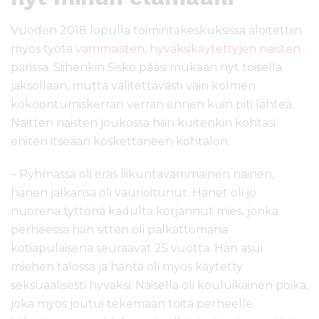
Vuoden 2018 lopulla toimintakeskuksissa aloitettiin
myös työtä
vammaisten, hyväksikäytettyjen naisten
parissa. Siihenkin Sisko pääsi mukaan nyt toisella
jaksollaan, mutta valitettavasti vain kolmen
kokoontumiskerran verran ennen kuin piti lähteä.
Näitten naisten joukossa hän kuitenkin kohtasi
eniten itseään koskettaneen kohtalon.
– Ryhmässä oli eräs liikuntavammainen nainen,
hänen jalkansa oli vaurioitunut. Hänet oli jo
nuorena tyttönä kadulta korjannut mies, jonka
perheessä hän sitten oli palkattomana
kotiapulaisena seuraavat 25 vuotta. Hän asui
miehen talossa ja häntä oli myös käytetty
seksuaalisesti hyväksi. Naisella oli kouluikäinen poika,
joka myös joutui tekemään töitä perheelle.