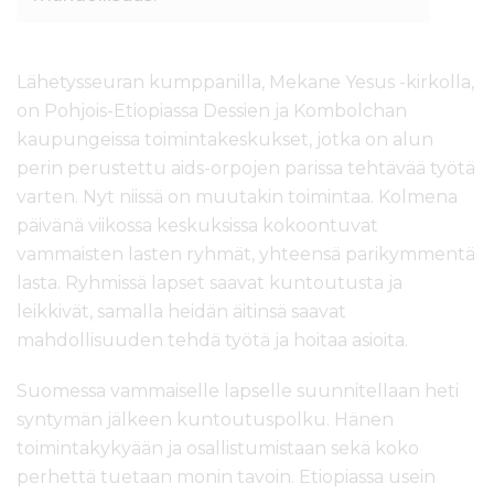
Lähetysseuran kumppanilla, Mekane Yesus -kirkolla,
on Pohjois-Etiopiassa Dessien ja Kombolchan
kaupungeissa toimintakeskukset, jotka on alun
perin perustettu aids-orpojen parissa tehtävää työtä
varten. Nyt niissä on muutakin toimintaa. Kolmena
päivänä viikossa keskuksissa kokoontuvat
vammaisten lasten ryhmät, yhteensä parikymmentä
lasta. Ryhmissä lapset saavat kuntoutusta ja
leikkivät, samalla heidän äitinsä saavat
mahdollisuuden tehdä työtä ja hoitaa asioita.
Suomessa vammaiselle lapselle suunnitellaan heti
syntymän jälkeen kuntoutuspolku. Hänen
toimintakykyään ja osallistumistaan sekä koko
perhettä tuetaan monin tavoin. Etiopiassa usein