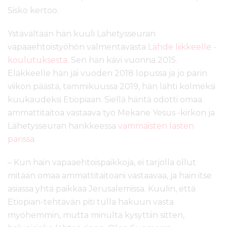
Sisko kertoo.
Ystävältään hän kuuli Lähetysseuran
vapaaehtoistyöhön valmentavasta
Lähde liikkeelle -
koulutuksesta
. Sen hän kävi vuonna 2015.
Eläkkeelle hän jäi vuoden 2018 lopussa ja jo parin
viikon päästä, tammikuussa 2019, hän lähti kolmeksi
kuukaudeksi Etiopiaan. Siellä häntä odotti omaa
ammattitaitoa vastaava työ Mekane Yesus -kirkon ja
Lähetysseuran hankkeessa
vammaisten lasten
parissa
.
– Kun hain vapaaehtoispaikkoja, ei tarjolla ollut
mitään omaa ammattitaitoani vastaavaa, ja hain itse
asiassa yhtä paikkaa Jerusalemissa. Kuulin, että
Etiopian-tehtävän piti tulla hakuun vasta
myöhemmin, mutta minulta kysyttiin sitten,