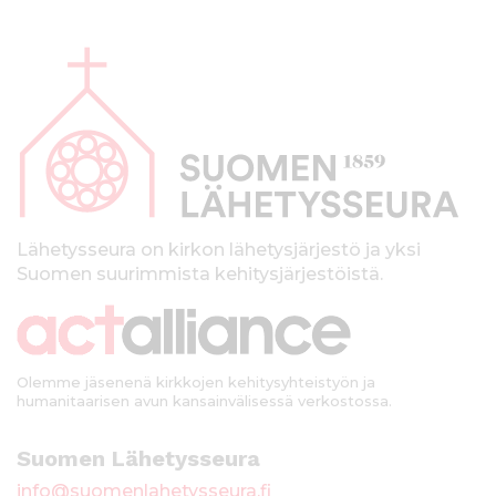
A
l
a
p
a
l
k
Lähetysseura on kirkon lähetysjärjestö ja yksi
Suomen suurimmista kehitysjärjestöistä.
k
i
Olemme jäsenenä kirkkojen kehitysyhteistyön ja
humanitaarisen avun kansainvälisessä verkostossa.
Suomen Lähetysseura
info@suomenlahetysseura.fi