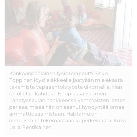
l
t
ö
ö
n
Kankaanpääläinen fysioterapeutti Sisko
Toppinen löysi eläkkeelle jäätyään mielekästä
tekemistä vapaaehtoistyöstä ulkomailla. Hän
on ollut jo kahdesti Etiopiassa Suomen
Lähetysseuran hankkeessa vammaisten lasten
parissa, missä hän on saanut hyödyntää omaa
ammattiosaamistaan. Habtamu on
riemuissaan tekemästään kuperkeikasta. Kuva
Leila Pentikäinen