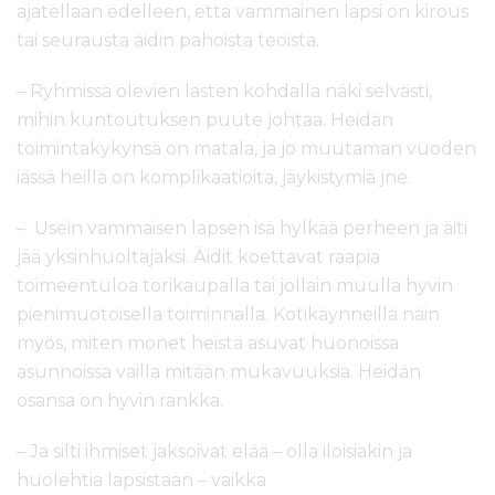
ajatellaan edelleen, että vammainen lapsi on kirous
tai seurausta äidin pahoista teoista.
– Ryhmissä olevien lasten kohdalla näki selvästi,
mihin kuntoutuksen puute johtaa. Heidän
toimintakykynsä on matala, ja jo muutaman vuoden
iässä heillä on komplikaatioita, jäykistymiä jne.
– Usein vammaisen lapsen isä hylkää perheen ja äiti
jää yksinhuoltajaksi. Äidit koettavat raapia
toimeentuloa torikaupalla tai jollain muulla hyvin
pienimuotoisella toiminnalla. Kotikäynneillä näin
myös, miten monet heistä asuvat huonoissa
asunnoissa vailla mitään mukavuuksia. Heidän
osansa on hyvin rankka.
– Ja silti ihmiset jaksoivat elää – olla iloisiakin ja
huolehtia lapsistaan – vaikka