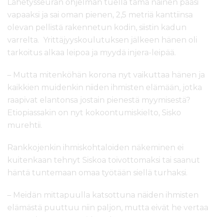
Lähetysseuran ohjelman tuella tämä nainen pääsi
vapaaksi ja sai oman pienen, 2,5 metriä kanttiinsa
olevan pellistä rakennetun kodin, siistin kadun
varrelta. Yrittäjyyskoulutuksen jälkeen hänen oli
tarkoitus alkaa leipoa ja myydä injera-leipää.
– Mutta mitenköhän korona nyt vaikuttaa hänen ja
kaikkien muidenkin niiden ihmisten elämään, jotka
raapivat elantonsa jostain pienestä myymisestä?
Etiopiassakin on nyt kokoontumiskielto, Sisko
murehtii.
Rankkojenkin ihmiskohtaloiden näkeminen ei
kuitenkaan tehnyt Siskoa toivottomaksi tai saanut
häntä tuntemaan omaa työtään siellä turhaksi.
– Meidän mittapuulla katsottuna näiden ihmisten
elämästä puuttuu niin paljon, mutta eivät he vertaa