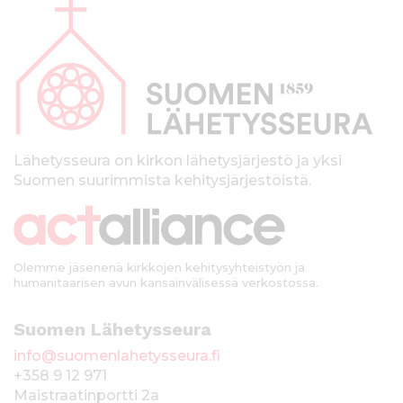
l
a
p
a
l
k
Lähetysseura on kirkon lähetysjärjestö ja yksi
Suomen suurimmista kehitysjärjestöistä.
k
i
Olemme jäsenenä kirkkojen kehitysyhteistyön ja
humanitaarisen avun kansainvälisessä verkostossa.
Suomen Lähetysseura
info@suomenlahetysseura.fi
+358 9 12 971
Maistraatinportti 2a