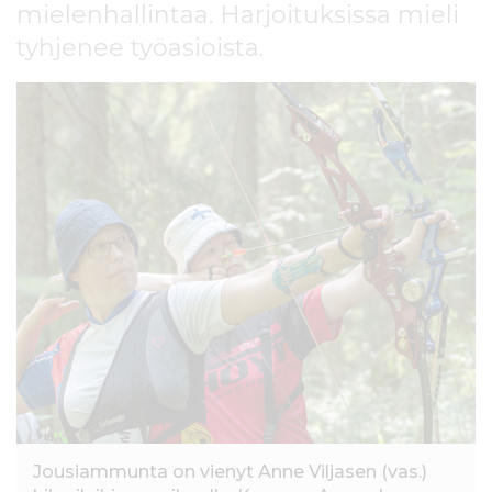
mielenhallintaa. Harjoituksissa mieli
l
t
tyhjenee työasioista.
ö
ö
n
Jousiammunta on vienyt Anne Viljasen (vas.)