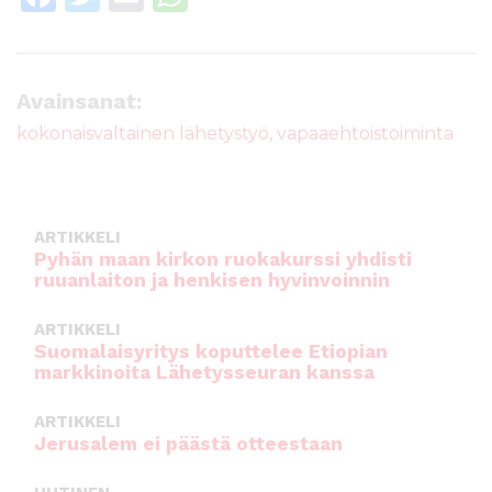
a
w
m
h
c
it
ai
a
e
te
l
ts
Avainsanat:
b
r
A
kokonaisvaltainen lähetystyö
,
vapaaehtoistoiminta
o
p
o
p
k
ARTIKKELI
Pyhän maan kirkon ruokakurssi yhdisti
ruuanlaiton ja henkisen hyvinvoinnin
ARTIKKELI
Suomalaisyritys koputtelee Etiopian
markkinoita Lähetysseuran kanssa
ARTIKKELI
Jerusalem ei päästä otteestaan