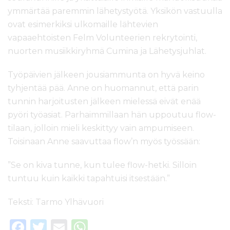
ymmärtää paremmin lähetystyötä. Yksikön vastuulla
ovat esimerkiksi ulkomaille lähtevien
vapaaehtoisten Felm Volunteerien rekrytointi,
nuorten musiikkiryhmä Cumina ja Lähetysjuhlat.
Työpäivien jälkeen jousiammunta on hyvä keino
tyhjentää pää. Anne on huomannut, että parin
tunnin harjoitusten jälkeen mielessä eivät enää
pyöri työasiat. Parhaimmillaan hän uppoutuu flow-
tilaan, jolloin mieli keskittyy vain ampumiseen.
Toisinaan Anne saavuttaa flow’n myös työssään:
”Se on kiva tunne, kun tulee flow-hetki. Silloin
tuntuu kuin kaikki tapahtuisi itsestään.”
Teksti: Tarmo Ylhävuori
F
T
E
W