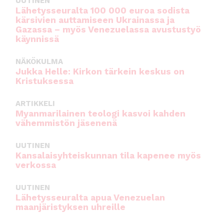
UUTINEN
Lähetysseuralta 100 000 euroa sodista
kärsivien auttamiseen Ukrainassa ja
Gazassa – myös Venezuelassa avustustyö
käynnissä
NÄKÖKULMA
Jukka Helle: Kirkon tärkein keskus on
Kristuksessa
ARTIKKELI
Myanmarilainen teologi kasvoi kahden
vähemmistön jäsenenä
UUTINEN
Kansalaisyhteiskunnan tila kapenee myös
verkossa
UUTINEN
Lähetysseuralta apua Venezuelan
maanjäristyksen uhreille