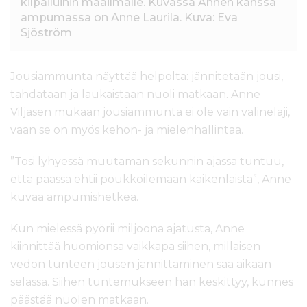
kilpailuihin maailmalle. Kuvassa Annen kanssa
ampumassa on Anne Laurila. Kuva: Eva
Sjöström
Jousiammunta näyttää helpolta: jännitetään jousi,
tähdätään ja laukaistaan nuoli matkaan. Anne
Viljasen mukaan jousiammunta ei ole vain välinelaji,
vaan se on myös kehon- ja mielenhallintaa.
”Tosi lyhyessä muutaman sekunnin ajassa tuntuu,
että päässä ehtii poukkoilemaan kaikenlaista”, Anne
kuvaa ampumishetkeä.
Kun mielessä pyörii miljoona ajatusta, Anne
kiinnittää huomionsa vaikkapa siihen, millaisen
vedon tunteen jousen jännittäminen saa aikaan
selässä. Siihen tuntemukseen hän keskittyy, kunnes
päästää nuolen matkaan.