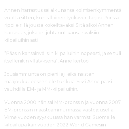
Annen harrastus sai alkunansa kolmisenkymmentä
vuotta sitten, kun silloinen työkaveri tarjosi Porissa
rippileirillä jousta kokeiltavaksi. Siitä alkoi Annen
harrastus, joka on johtanut kansainvälisiin
kilpailuihin asti.
”Pääsin kansainvälisiin kilpailuihin nopeasti, ja se tuli
itsellenikin yllätyksenä”, Anne kertoo.
Jousiammunta on pieni laji, eikä naisten
maajoukkueeseen ole tunkua. Siksi Anne pääsi
vauhdilla EM- ja MM-kilpailuihin.
Vuonna 2000 hän sai MM-pronssin ja vuonna 2007
EM-pronssin maastoammunnassa vaistojousella.
Viime vuoden syyskuussa hän varmisti Suomelle
kilpailupaikan vuoden 2022 World Gamesiin