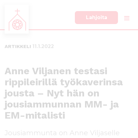
Lahjoita
S
S
i
i
i
i
ARTIKKELI
11.1.2022
r
r
r
r
y
y
s
a
Anne Viljanen testasi
u
l
rippileirillä työkaverinsa
o
a
r
p
jousta – Nyt hän on
a
a
a
l
jousiammunnan MM- ja
n
k
EM-mitalisti
s
k
i
i
s
i
Jousiammunta on Anne Viljaselle
ä
n