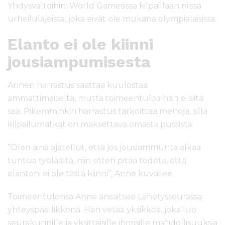
Yhdysvaltoihin. World Gamesissa kilpaillaan niissä
urheilulajeissa, joka eivät ole mukana olympialaisissa.
Elanto ei ole kiinni
jousiampumisesta
Annen harrastus saattaa kuulostaa
ammattimaiselta, mutta toimeentuloa hän ei siitä
saa. Pikemminkin harrastus tarkoittaa menoja, sillä
kilpailumatkat on maksettava omasta pussista.
”Olen aina ajatellut, että jos jousiammunta alkaa
tuntua työläältä, niin sitten pitää todeta, että
elantoni ei ole tästä kiinni”, Anne kuvailee.
Toimeentulonsa Anne ansaitsee Lähetysseurassa
yhteyspäällikkönä. Hän vetää yksikköä, joka luo
seurakunnille ja yksittäisille ihmisille mahdollisuuksia