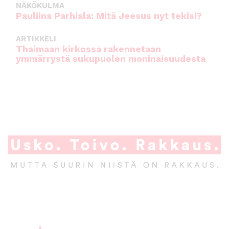
NÄKÖKULMA
Pauliina Parhiala: Mitä Jeesus nyt tekisi?
ARTIKKELI
Thaimaan kirkossa rakennetaan
ymmärrystä sukupuolen moninaisuudesta
A