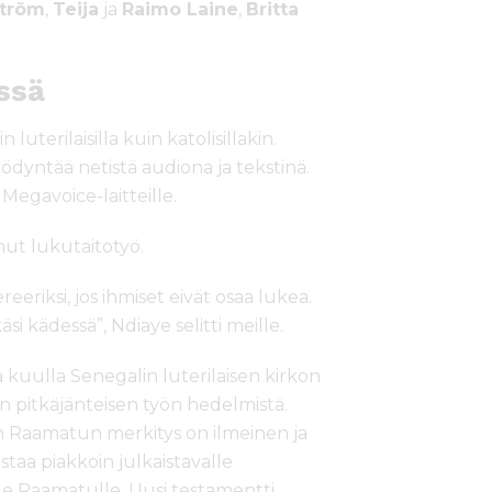
ström
,
Teija
ja
Raimo Laine
,
Britta
ssä
uterilaisilla kuin katolisillakin.
hyödyntää netistä audiona ja tekstinä.
Megavoice-laitteille.
ut lukutaitotyö.
reeriksi, jos ihmiset eivät osaa lukea.
si kädessä”, Ndiaye selitti meille.
 kuulla Senegalin luterilaisen kirkon
n pitkäjänteisen työn hedelmistä.
en Raamatun merkitys on ilmeinen ja
taa piakkoin julkaistavalle
lle Raamatulle. Uusi testamentti