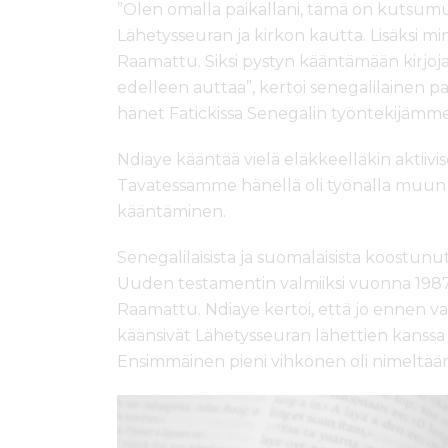
”Olen omalla paikallani, tämä on kutsum
Lähetysseuran ja kirkon kautta. Lisäksi mi
Raamattu. Siksi pystyn kääntämään kirjoja
edelleen auttaa”, kertoi senegalilainen pa
hänet Fatickissa Senegalin työntekijämm
Ndiaye kääntää vielä eläkkeelläkin aktiivise
Tavatessamme hänellä oli työnalla mu
kääntäminen.
Senegalilaisista ja suomalaisista koostun
Uuden testamentin valmiiksi vuonna 1987
Raamattu. Ndiaye kertoi, että jo ennen v
käänsivät Lähetysseuran lähettien kanssa j
Ensimmäinen pieni vihkonen oli nimeltää