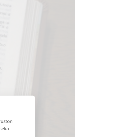
vuston
 sekä