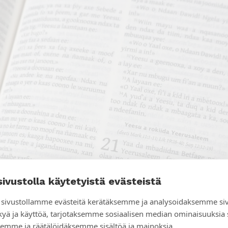
sivustolla käytetyistä evästeistä
sivustollamme evästeitä kerätäksemme ja analysoidaksemme si
kyä ja käyttöä, tarjotaksemme sosiaalisen median ominaisuuksia
emme ja räätälöidäksemme sisältöä ja mainoksia.