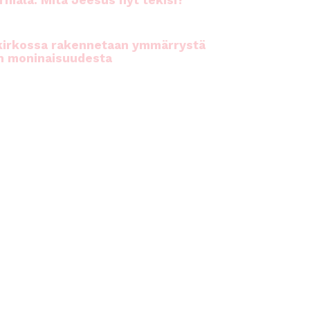
rhiala: Mitä Jeesus nyt tekisi?
kirkossa rakennetaan ymmärrystä
n moninaisuudesta