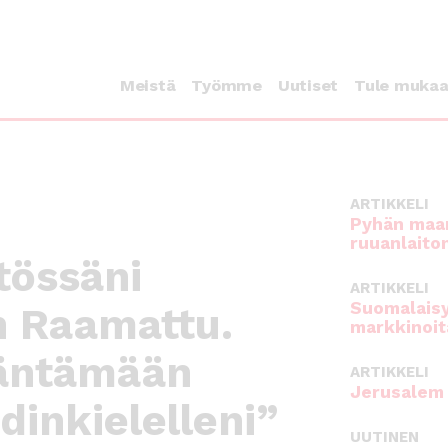
Meistä
Työmme
Uutiset
Tule muka
ARTIKKELI
Pyhän maan
ruuanlaito
tössäni
ARTIKKELI
Suomalaisy
n Raamattu.
markkinoit
ääntämään
ARTIKKELI
Jerusalem 
idinkielelleni”
UUTINEN