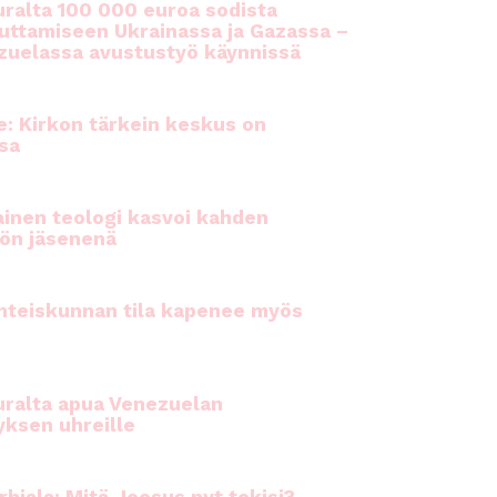
ralta 100 000 euroa sodista
auttamiseen Ukrainassa ja Gazassa –
uelassa avustustyö käynnissä
e: Kirkon tärkein keskus on
sa
inen teologi kasvoi kahden
ön jäsenenä
hteiskunnan tila kapenee myös
ralta apua Venezuelan
yksen uhreille