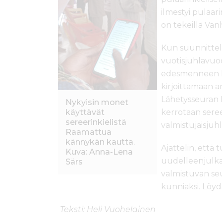
ilmestyi pulaari
on tekeillä Van
Kun suunnittel
vuotisjuhlavuod
edesmenneen lä
kirjoittamaan art
Lähetysseuran M
Nykyisin monet
käyttävät
kerrotaan sere
sereerinkielistä
valmistujaisjuhl
Raamattua
kännykän kautta.
Ajattelin, että t
Kuva: Anna-Lena
uudelleenjulka
Särs
valmistuvan s
kunniaksi. Löydä
Teksti: Heli Vuohelainen