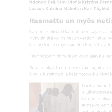
Ndongo Fall
,
Stig-Olof
ja
Kristina Fern
Lassus
,
Katriina Mäkelä
ja
Kari Pöykkö
.
Raamattu on myös neti
Sereerinkielinen Raamattu on käytössä niin l
Nykyisin sitä voi painetun version lisäksi 
Sitä on luettu myös pienille kannettaville 
Käännöstyön rinnalla on koko ajan kulken
”Ideana oli, että emme voi vain kirjoittaa se
Siksi lukutaitotyö ja käännöstyö kulkivat kä
Tuntui hienolta
ja Lähetysseura
Sereerinkielis
samaa voi ennus
pulaarinkielise