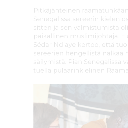
ö
n
Pitkäjänteinen raamatunkään
Senegalissa sereerin kielen os
sitten ja sen valmistumista 
paikallinen muslimijohtaja. El
Sédar Ndiaye kertoo, että tuo
sereerien hengellistä nälkää
säilymistä. Pian Senegalissa 
tuella pulaarinkielinen Raama