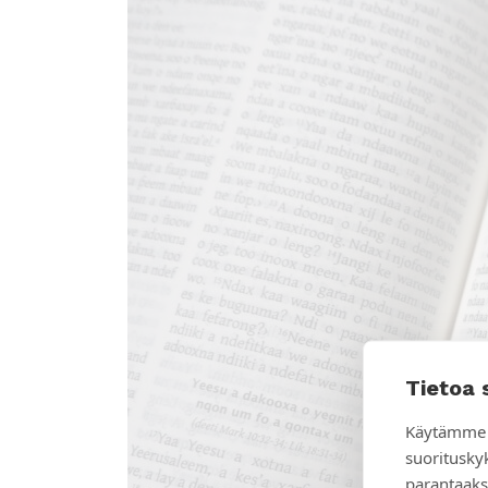
Tietoa 
Käytämme 
suoritusky
parantaaks