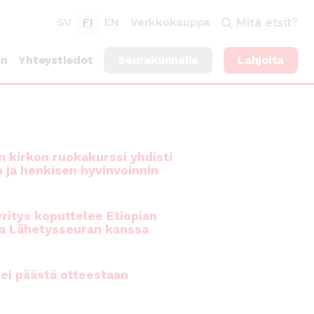
SV
FI
EN
Verkkokauppa
Mitä etsit?
an
Yhteystiedot
Seurakunnalle
Lahjoita
 kirkon ruokakurssi yhdisti
n ja henkisen hyvinvoinnin
ritys koputtelee Etiopian
a Lähetysseuran kanssa
ei päästä otteestaan