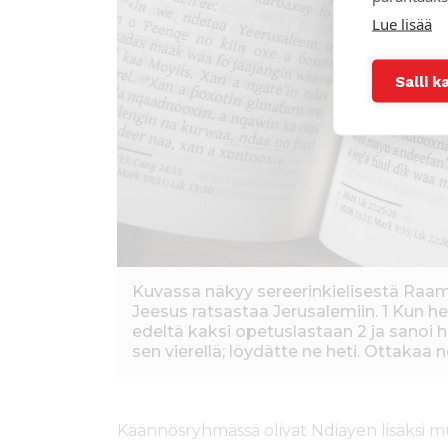
Lue lisää
Salli k
Kuvassa näkyy sereerinkielisestä Raama
Jeesus ratsastaa Jerusalemiin. 1 Kun he
edeltä kaksi opetuslastaan 2 ja sanoi h
sen vierellä; löydätte ne heti. Ottakaa n
Käännösryhmässä olivat Ndiayen lisäksi