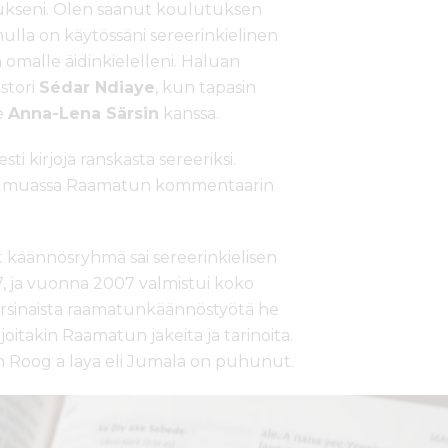
ukseni. Olen saanut koulutuksen
nulla on käytössäni sereerinkielinen
 omalle äidinkielelleni. Haluan
stori
Sédar Ndiaye
, kun tapasin
e
Anna-Lena Särsin
kanssa.
sti kirjoja ranskasta sereeriksi.
un muassa Raamatun kommentaarin
ut käännösryhmä sai sereerinkielisen
, ja vuonna 2007 valmistui koko
arsinaista raamatunkäännöstyötä he
oitakin Raamatun jakeita ja tarinoita.
n Roog a laya eli Jumala on puhunut.