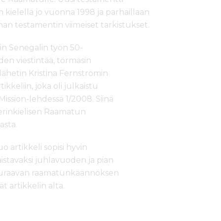
n kielellä jo vuonna 1998 ja parhaillaan
han testamentin viimeiset tarkistukset.
in Senegalin työn 50-
en viestintää, törmäsin
hetin Kristina Fernströmin
ikkeliin, joka oli julkaistu
ission-lehdessä 1/2008. Siinä
erinkielisen Raamatun
asta.
uo artikkeli sopisi hyvin
istavaksi juhlavuoden ja pian
euraavan raamatunkäännöksen
t artikkelin alta.