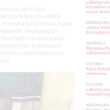
Lähetysseu
kärsivien 
nöstyö valmistui
myös Venez
alta jo lähes 20 vuotta
oli mukana juhlimassa myös
NÄKÖKULMA
Jukka Hell
äkkeellä oleva pastori
Kristukses
 Raamattu ruokkii paitsi
ARTIKKELI
 myös oman äidinkielen
Myanmarila
valmistuu Lähetysseuran
vähemmist
ttu.
UUTINEN
Kansalaisy
verkossa
UUTINEN
Lähetysseu
maanjärist
NÄKÖKULMA