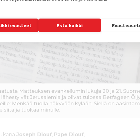
aikki evästeet
Estä kaikki
Evästeaset
tusta Matteuksen evankeliumin lukuja 20 ja 21. Suomeks
 lähestyivät Jerusalemia ja olivat tulossa Betfageen Ölj
eille: Menkää tuolla näkyvään kylään. Siellä on aasintam
e siitä ja tuokaa minulle.
 mukana
Joseph Diouf
,
Pape Diouf
,