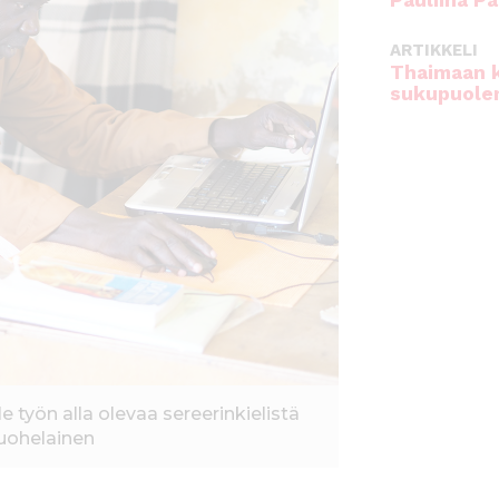
Pauliina Pa
ARTIKKELI
Thaimaan 
sukupuole
 työn alla olevaa sereerinkielistä
uohelainen