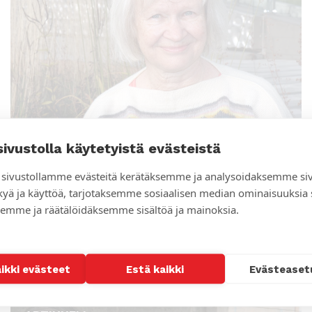
sivustolla käytetyistä evästeistä
sivustollamme evästeitä kerätäksemme ja analysoidaksemme si
kyä ja käyttöä, tarjotaksemme sosiaalisen median ominaisuuksia
emme ja räätälöidäksemme sisältöä ja mainoksia.
Hilkka Arminen työstään Papua-Uudessa-
Guineassa: “Olisi ollut helpompi lyödä
hanskat tiskiin”
aikki evästeet
Estä kaikki
Evästeaset