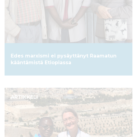
Edes marxismi ei pysäyttänyt Raamatun
kääntämistä Etiopiassa
ARTIKKELI