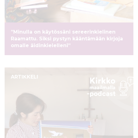
ö
n
”Minulla on käytössäni sereerinkielinen
Raamattu. Siksi pystyn kääntämään kirjoja
omalle äidinkielelleni”
ARTIKKELI