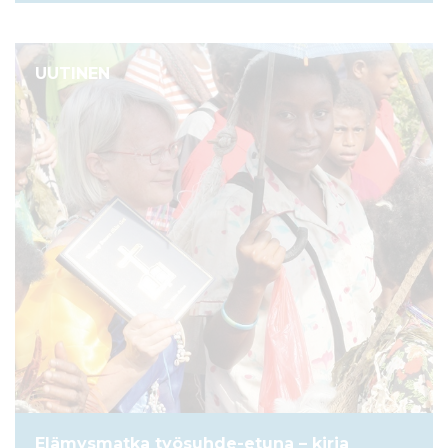
UUTINEN
Elämysmatka työsuhde-etuna – kirja