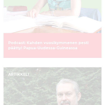
Podcast: Kahden vuosikymmenen pesti
päättyi Papua-Uudessa-Guineassa
ARTIKKELI