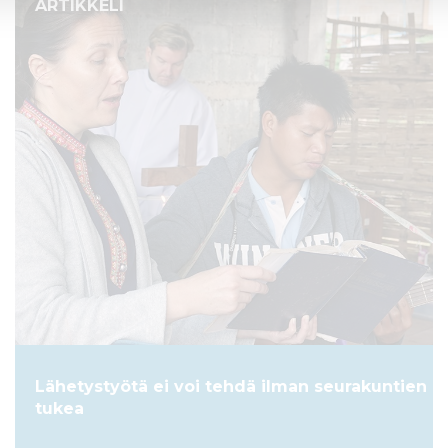
ARTIKKELI
Lähetystyötä ei voi tehdä ilman seurakuntien
tukea