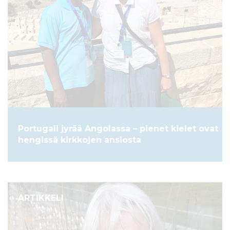
Portugali jyrää Angolassa – pienet kielet ovat
hengissä kirkkojen ansiosta
ARTIKKELI