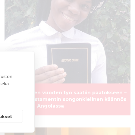
vuston
 sekä
Kymmenen vuoden työ saatiin päätökseen –
Uuden testamentin songonkielinen käännös
julkaistiin Angolassa
ukset