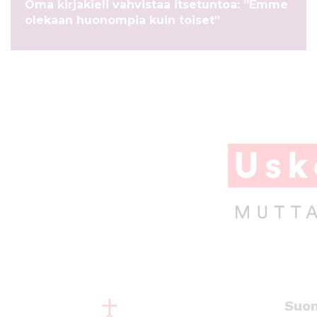
Oma kirjakieli vahvistaa itsetuntoa: ”Emme
olekaan huonompia kuin toiset”
A
Suo
l