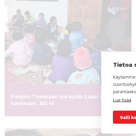
Tietoa 
Käytämme 
suoritusky
parantaaks
Pohjois-Thaimaan lua-kylät: Lapsi oppii
Lue lisää
lukemaan, äiti ei
Salli k