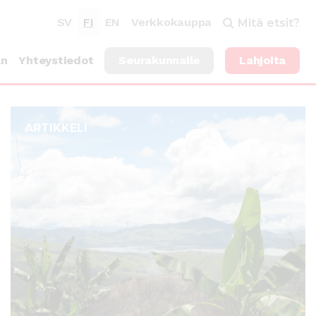
SV
FI
EN
Verkkokauppa
Mitä etsit?
an
Yhteystiedot
Seurakunnalle
Lahjoita
ARTIKKELI