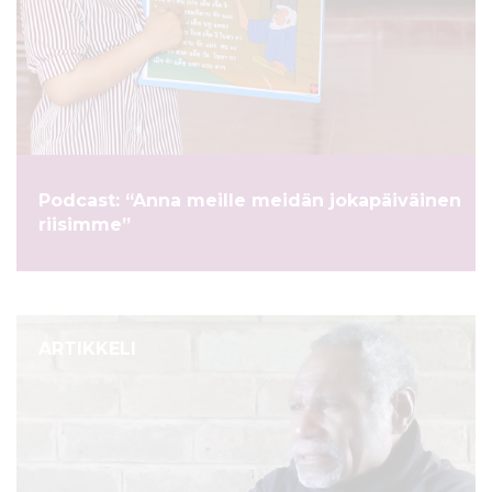
Podcast: “Anna meille meidän jokapäiväinen
riisimme”
ARTIKKELI