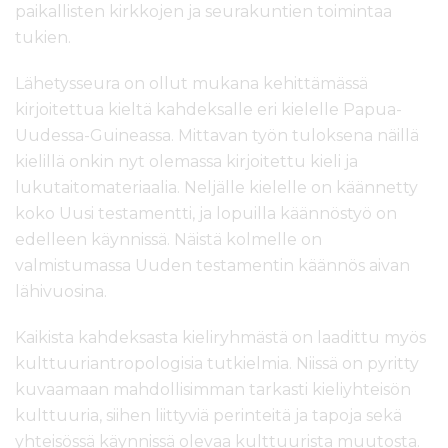
paikallisten kirkkojen ja seurakuntien toimintaa
tukien.
Lähetysseura on ollut mukana kehittämässä
kirjoitettua kieltä kahdeksalle eri kielelle Papua-
Uudessa-Guineassa. Mittavan työn tuloksena näillä
kielillä onkin nyt olemassa kirjoitettu kieli ja
lukutaitomateriaalia. Neljälle kielelle on käännetty
koko Uusi testamentti, ja lopuilla käännöstyö on
edelleen käynnissä. Näistä kolmelle on
valmistumassa Uuden testamentin käännös aivan
lähivuosina.
Kaikista kahdeksasta kieliryhmästä on laadittu myös
kulttuuriantropologisia tutkielmia. Niissä on pyritty
kuvaamaan mahdollisimman tarkasti kieliyhteisön
kulttuuria, siihen liittyviä perinteitä ja tapoja sekä
yhteisössä käynnissä olevaa kulttuurista muutosta.