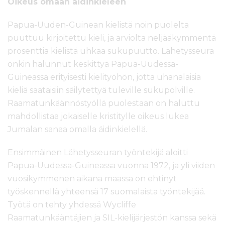
Oikeus omaan äidinkieleen
Papua-Uuden-Guinean kielistä noin puolelta
puuttuu kirjoitettu kieli, ja arviolta neljääkymmentä
prosenttia kielistä uhkaa sukupuutto. Lähetysseura
onkin halunnut keskittyä Papua-Uudessa-
Guineassa erityisesti kielityöhön, jotta uhanalaisia
kieliä saataisiin säilytettyä tuleville sukupolville.
Raamatunkäännöstyöllä puolestaan on haluttu
mahdollistaa jokaiselle kristitylle oikeus lukea
Jumalan sanaa omalla äidinkielellä.
Ensimmäinen Lähetysseuran työntekijä aloitti
Papua-Uudessa-Guineassa vuonna 1972, ja yli viiden
vuosikymmenen aikana maassa on ehtinyt
työskennellä yhteensä 17 suomalaista työntekijää.
Työtä on tehty yhdessä Wycliffe
Raamatunkääntäjien ja SIL-kielijärjestön kanssa sekä