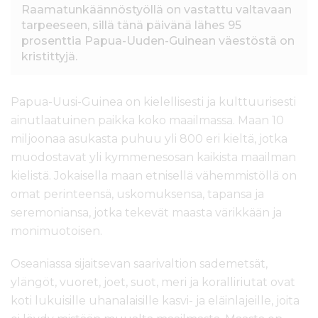
Raamatunkäännöstyöllä on vastattu valtavaan
tarpeeseen, sillä tänä päivänä lähes 95
prosenttia Papua-Uuden-Guinean väestöstä on
kristittyjä.
Papua-Uusi-Guinea on kielellisesti ja kulttuurisesti
ainutlaatuinen paikka koko maailmassa. Maan 10
miljoonaa asukasta puhuu yli 800 eri kieltä, jotka
muodostavat yli kymmenesosan kaikista maailman
kielistä. Jokaisella maan etnisellä vähemmistöllä on
omat perinteensä, uskomuksensa, tapansa ja
seremoniansa, jotka tekevät maasta värikkään ja
monimuotoisen.
Oseaniassa sijaitsevan saarivaltion sademetsät,
ylängöt, vuoret, joet, suot, meri ja koralliriutat ovat
koti lukuisille uhanalaisille kasvi- ja eläinlajeille, joita