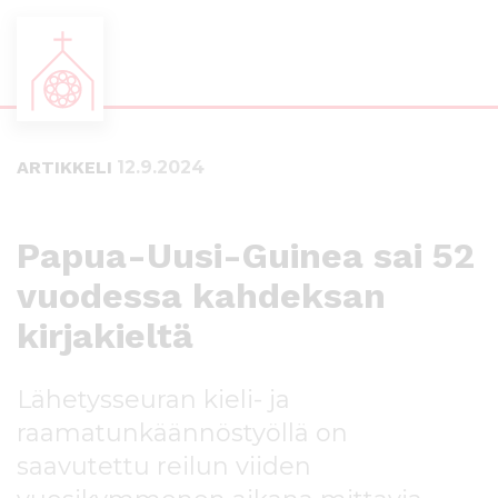
S
S
i
i
i
i
ARTIKKELI
12.9.2024
r
r
r
r
y
y
s
a
Papua-Uusi-Guinea sai 52
u
l
vuodessa kahdeksan
o
a
r
p
kirjakieltä
a
a
a
l
n
k
Lähetysseuran kieli- ja
s
k
raamatunkäännöstyöllä on
i
i
s
i
saavutettu reilun viiden
ä
n