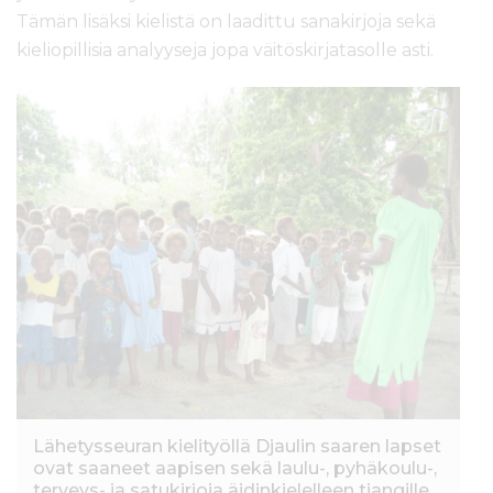
Tämän lisäksi kielistä on laadittu sanakirjoja sekä
kieliopillisia analyyseja jopa väitöskirjatasolle asti.
Lähetysseuran kielityöllä Djaulin saaren lapset
ovat saaneet aapisen sekä laulu-, pyhäkoulu-,
terveys- ja satukirjoja äidinkielelleen tiangille.