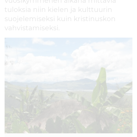
vuosikymmenen aikana mittavia
l
tuloksia niin kielen ja kulttuurin
t
ö
suojelemiseksi kuin kristinuskon
ö
vahvistamiseksi.
n