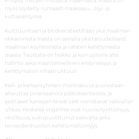
ei löydy mistään muualta maailmasta. Maasta on
myös löydetty runsaasti maakaasu-, öljy- ja
kultaesiintymiä.
Kulttuuriltaan ja biodiversiteetiltään yksi maailman
rikkaimmista maista on samalla yksi taloudellisesti
maailman köyhimmistä ja vähiten kehittyneistä
maista. Taustalla on heikko ja korruptiolle altis
hallinto sekä maantieteellinen eristyneisyys ja
kehittymätön infrastruktuuri.
Kieli- ja kansanryhmien moninaisuus puolestaan
aiheuttaa polarisaatiota päätöksenteossa, ja
ajoittaiset
kansojen kireät välit voimistavat väkivallan
uhkaa. Keskeisiä ongelmia ovat nuorisotyöttömyys,
rikollisuus, sukupuolittunut väkivalta sekä
terveydenhuollon
kehittymättömyys.