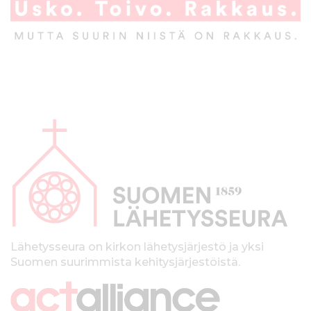
A
l
a
p
a
l
k
Lähetysseura on kirkon lähetysjärjestö ja yksi
Suomen suurimmista kehitysjärjestöistä.
k
i