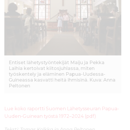
Entiset lähetystyöntekijät Maiju ja Pekka
Laihia kertoivat kiitosjuhlassa, miten
työskentely ja eläminen Papua-Uudessa-
Guineassa kasvatti heitä ihmisinä. Kuva: Anna
Peltonen
Lue koko raportti Suomen Lähetysseuran Papua-
Uuden-Guinean työstä 1972–2024 (pdf)
Teksti: Tomas Kolkka ja Anna Peltonen