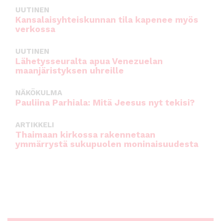
UUTINEN
Kansalaisyhteiskunnan tila kapenee myös
verkossa
UUTINEN
Lähetysseuralta apua Venezuelan
maanjäristyksen uhreille
NÄKÖKULMA
Pauliina Parhiala: Mitä Jeesus nyt tekisi?
ARTIKKELI
Thaimaan kirkossa rakennetaan
ymmärrystä sukupuolen moninaisuudesta