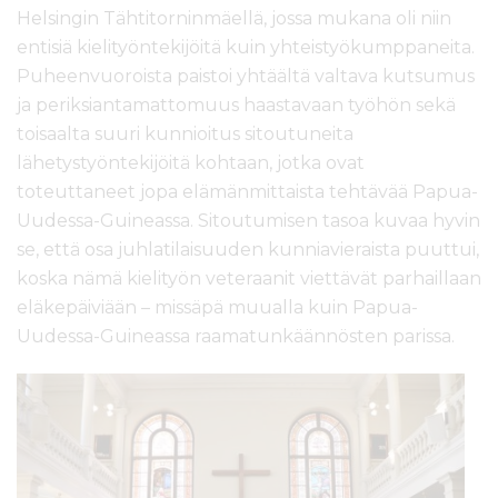
Helsingin Tähtitorninmäellä, jossa mukana oli niin
entisiä kielityöntekijöitä kuin yhteistyökumppaneita.
Puheenvuoroista paistoi yhtäältä valtava kutsumus
ja periksiantamattomuus haastavaan työhön sekä
toisaalta suuri kunnioitus sitoutuneita
lähetystyöntekijöitä kohtaan, jotka ovat
toteuttaneet jopa elämänmittaista tehtävää Papua-
Uudessa-Guineassa. Sitoutumisen tasoa kuvaa hyvin
se, että osa juhlatilaisuuden kunniavieraista puuttui,
koska nämä kielityön veteraanit viettävät parhaillaan
eläkepäiviään – missäpä muualla kuin Papua-
Uudessa-Guineassa raamatunkäännösten parissa.