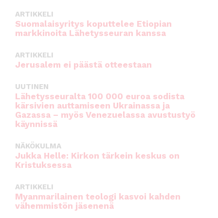
ARTIKKELI
Suomalaisyritys koputtelee Etiopian
markkinoita Lähetysseuran kanssa
ARTIKKELI
Jerusalem ei päästä otteestaan
UUTINEN
Lähetysseuralta 100 000 euroa sodista
kärsivien auttamiseen Ukrainassa ja
Gazassa – myös Venezuelassa avustustyö
käynnissä
NÄKÖKULMA
Jukka Helle: Kirkon tärkein keskus on
Kristuksessa
ARTIKKELI
Myanmarilainen teologi kasvoi kahden
vähemmistön jäsenenä