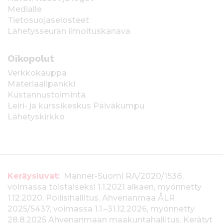
Medialle
Tietosuojaselosteet
Lähetysseuran ilmoituskanava
Oikopolut
Verkkokauppa
Materiaalipankki
Kustannustoiminta
Leiri- ja kurssikeskus Päiväkumpu
Lähetyskirkko
T
Keräysluvat:
Manner-Suomi RA/2020/1538,
voimassa toistaiseksi 1.1.2021 alkaen, myönnetty
i
1.12.2020, Poliisihallitus. Ahvenanmaa ÅLR
e
2025/5437, voimassa 1.1.–31.12.2026, myönnetty
28.8.2025 Ahvenanmaan maakuntahallitus. Kerätyt