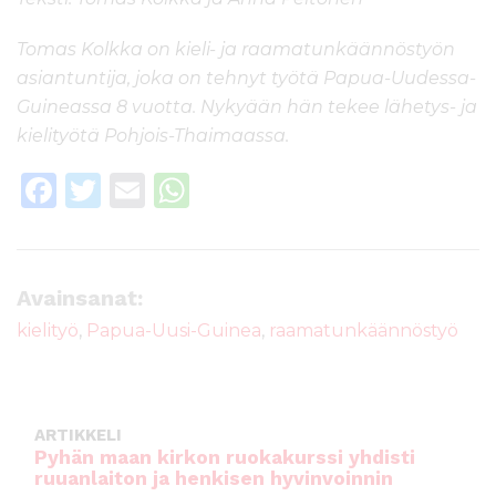
Tomas Kolkka on kieli- ja raamatunkäännöstyön
asiantuntija, joka on tehnyt työtä Papua-Uudessa-
Guineassa 8 vuotta. Nykyään hän tekee lähetys- ja
kielityötä Pohjois-Thaimaassa.
F
T
E
W
a
w
m
h
c
it
ai
a
e
te
l
ts
Avainsanat:
b
r
A
kielityö
,
Papua-Uusi-Guinea
,
raamatunkäännöstyö
o
p
o
p
k
ARTIKKELI
Pyhän maan kirkon ruokakurssi yhdisti
ruuanlaiton ja henkisen hyvinvoinnin