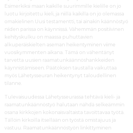
Esimerkiksi maan kaikille suurimmille kielille on jo
luotu kirjoitettu kieli, ja niillä kaikilla on jo olemassa
omakielinen Uusi testamentti, tai ainakin käännöstyö
niiden parissa on käynnissä. Vähemmän positiivinen
kehityskulku on maassa puhuttavien
alkuperäiskielten aseman heikentyminen viime
vuosikymmenten aikana. Tämä on vähentänyt
tarvetta uusien raamatunkäännöshankkeiden
käynnistämiseen. Päätöksen taustalla vaikuttaa
myös Lähetysseuran heikentynyt taloudellinen
tilanne.
Tulevaisuudessa Lähetysseurassa tehtävä kieli- ja
raamatunkäännöstyö halutaan nähdä
selkeämmin
osana kirkkojen kokonaisvaltaista tavoittavaa työtä.
Tällöin
kirkoilla itsellään on työstä omistajuus ja
vastuu.
Raamatunkäännöstyön linkittyminen