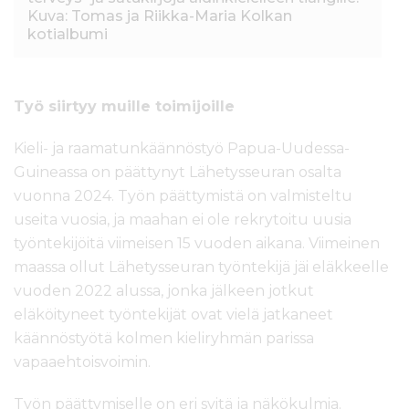
Kuva: Tomas ja Riikka-Maria Kolkan
kotialbumi
Työ siirtyy muille toimijoille
Kieli- ja raamatunkäännöstyö Papua-Uudessa-
Guineassa on päättynyt Lähetysseuran osalta
vuonna 2024. Työn päättymistä on valmisteltu
useita vuosia, ja maahan ei ole rekrytoitu uusia
työntekijöitä viimeisen 15 vuoden aikana. Viimeinen
maassa ollut Lähetysseuran työntekijä jäi eläkkeelle
vuoden 2022 alussa, jonka jälkeen jotkut
eläköityneet työntekijät ovat vielä jatkaneet
käännöstyötä kolmen kieliryhmän parissa
vapaaehtoisvoimin.
Työn päättymiselle on eri syitä ja näkökulmia.