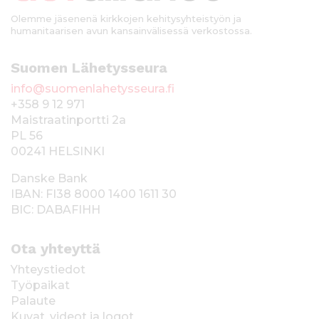
Olemme jäsenenä kirkkojen kehitysyhteistyön ja
humanitaarisen avun kansainvälisessä verkostossa.
Suomen Lähetysseura
info@suomenlahetysseura.fi
+358 9 12 971
Maistraatinportti 2a
PL 56
00241 HELSINKI
Danske Bank
IBAN: FI38 8000 1400 1611 30
BIC: DABAFIHH
Ota yhteyttä
Yhteystiedot
Työpaikat
Palaute
Kuvat, videot ja logot