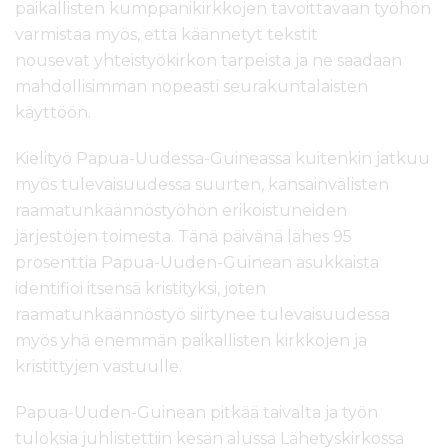
paikallisten kumppanikirkkojen tavoittavaan työhön
varmistaa myös, että käännetyt tekstit
nousevat yhteistyökirkon tarpeista ja ne saadaan
mahdollisimman nopeasti seurakuntalaisten
käyttöön.
Kielityö Papua-Uudessa-Guineassa kuitenkin jatkuu
myös tulevaisuudessa suurten, kansainvälisten
raamatunkäännöstyöhön erikoistuneiden
järjestöjen toimesta. Tänä päivänä lähes 95
prosenttia Papua-Uuden-Guinean asukkaista
identifioi itsensä kristityksi, joten
raamatunkäännöstyö siirtynee tulevaisuudessa
myös yhä enemmän paikallisten kirkkojen ja
kristittyjen vastuulle.
Papua-Uuden-Guinean pitkää taivalta ja työn
tuloksia juhlistettiin kesän alussa Lähetyskirkossa