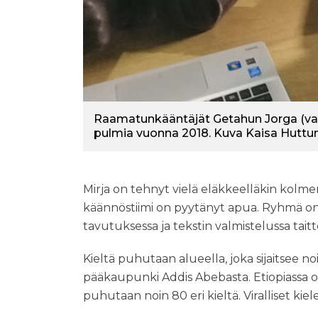
Raamatunkääntäjät Getahun Jorga (vas.
pulmia vuonna 2018. Kuva Kaisa Huttu
Mirja on tehnyt vielä eläkkeelläkin kol
käännöstiimi on pyytänyt apua. Ryhmä 
tavutuksessa ja tekstin valmistelussa tait
Kieltä puhutaan alueella, joka sijaitsee n
pääkaupunki Addis Abebasta. Etiopiassa on l
puhutaan noin 80 eri kieltä. Viralliset kie