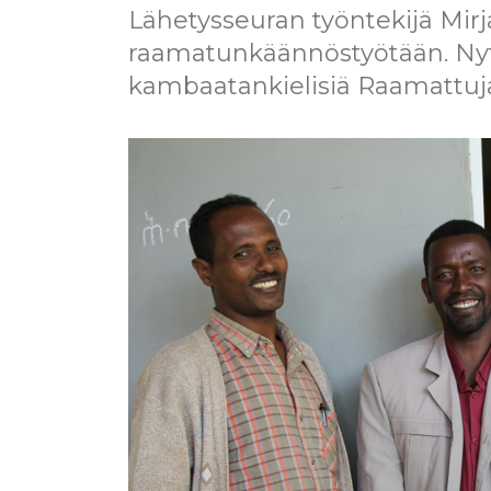
ö
Lähetysseuran työntekijä Mirj
n
raamatunkäännöstyötään. Nyt 
kambaatankielisiä Raamattuj