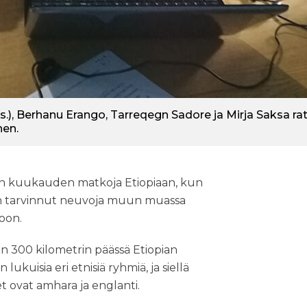
), Berhanu Erango, Tarreqegn Sadore ja Mirja Saksa ra
nen.
men kuukauden matkoja Etiopiaan, kun
on tarvinnut neuvoja muun muassa
toon.
oin 300 kilometrin päässä Etiopian
ukuisia eri etnisiä ryhmiä, ja siellä
let ovat amhara ja englanti.