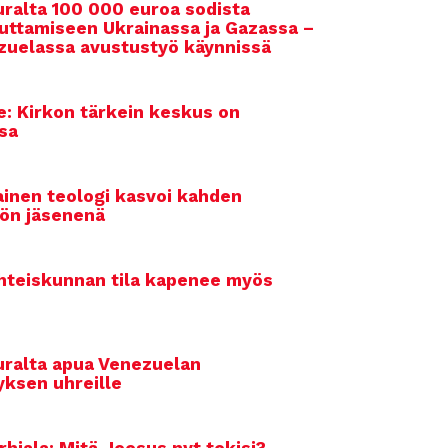
ralta 100 000 euroa sodista
auttamiseen Ukrainassa ja Gazassa –
uelassa avustustyö käynnissä
e: Kirkon tärkein keskus on
sa
inen teologi kasvoi kahden
ön jäsenenä
hteiskunnan tila kapenee myös
ralta apua Venezuelan
yksen uhreille