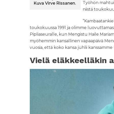
Työhön mahtui l
Kuva Virve Rissanen.
niistä toukokuu
”Kambaatankieli
toukokuussa 1991 ja olimme luovuttamassa 
Pipliaseuralle, kun Mengistu Haile Mariam 
myöhemmin kansallinen vapaapäivä Meng
vuosia, että koko kansa juhlii kanssamme
Vielä eläkkeelläkin 