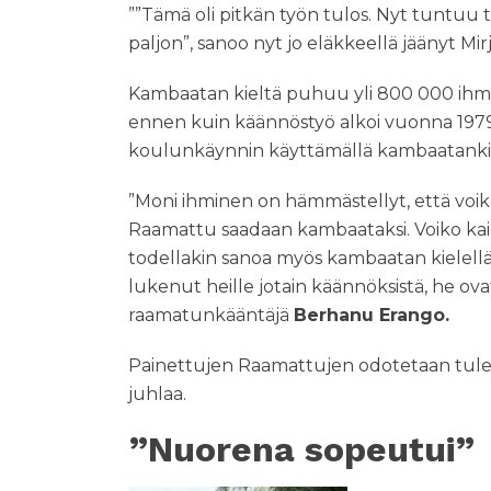
””Tämä oli pitkän työn tulos. Nyt tuntuu 
paljon”, sanoo nyt jo eläkkeellä jäänyt Mir
Kambaatan kieltä puhuu yli 800 000 ihmist
ennen kuin käännöstyö alkoi vuonna 1979. 
koulunkäynnin käyttämällä kambaatankieli
”Moni ihminen on hämmästellyt, että voiko
Raamattu saadaan kambaataksi. Voiko kai
todellakin sanoa myös kambaatan kielellä
lukenut heille jotain käännöksistä, he ova
raamatunkääntäjä
Berhanu Erango.
Painettujen Raamattujen odotetaan tu
juhlaa.
”Nuorena sopeutui”