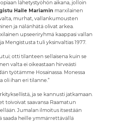
iopiaan lähetystyöhön aikana, jolloin
istu Haile Mariamin
marxilainen
kivalta, murhat, vallankumousten
minen ja nälänhätä olivat arkea.
ilainen upseeriryhmä kaappasi vallan
 ja Mengistusta tuli yksinvaltias 1977.
ui; otti tilanteen sellaisena kuin se
nen valta ei oikeastaan hirveästi
idän työtämme Hosainassa. Monessa
oli ihan eri tilanne.”
kityksellistä, ja se kannusti jatkamaan.
et toivoivat saavansa Raamatun
lellään. Jumalan ilmoitus itsestään
ä saada heille ymmärrettävällä