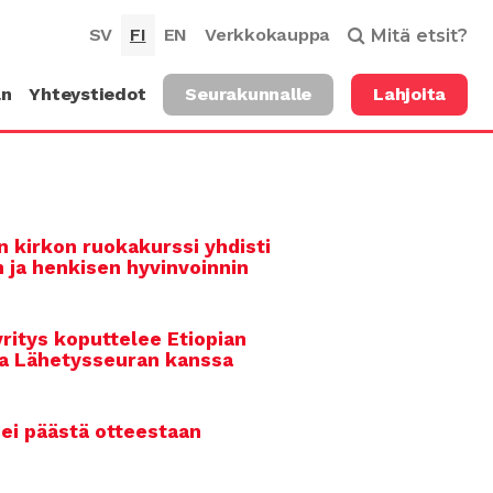
SV
FI
EN
Verkkokauppa
Mitä etsit?
an
Yhteystiedot
Seurakunnalle
Lahjoita
 kirkon ruokakurssi yhdisti
n ja henkisen hyvinvoinnin
ritys koputtelee Etiopian
a Lähetysseuran kanssa
ei päästä otteestaan