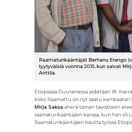
Raamatunkääntäjät Berhanu Erango (vas
tyytyväisiä vuonna 2015, kun saivat Mi
Anttila.
Etiopiassa Duuramessa pidetään 18. marra
koko Raamattu on nyt saatu kambaatan ki
Mirja Saksa
ahersi tämän tavoitteen etee
raamatunkääntäjien kanssa, kun hän oli L
Raamatunkääntäjien kautta työssä Etiopia