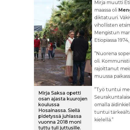
Mirja muutti Et
maassa oli
Meng
diktatuuri. Vä
vihollisten etsi
Mengistun marx
Etiopiassa 1974,
”Nuorena sopeut
oli. Kommunisti
rajoittanut me
muussa paikassa 
”Työ tuntui mer
Mirja Saksa opetti
Seurakuntalais
osan ajasta kuurojen
koulussa
omalla äidinkie
Hosainassa. Siellä
tuntui tärkeält
pidetyssä juhlassa
kielellä.”
vuonna 2018 moni
tuttu tuli juttusille.