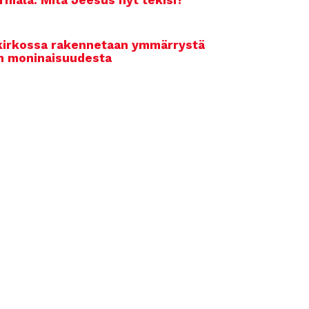
rhiala: Mitä Jeesus nyt tekisi?
kirkossa rakennetaan ymmärrystä
n moninaisuudesta