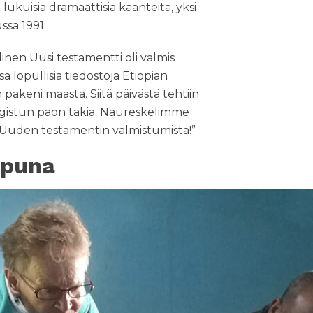
ukuisia dramaattisia käänteitä, yksi
ssa 1991.
nen Uusi testamentti oli valmis
lopullisia tiedostoja Etiopian
pakeni maasta. Siitä päivästä tehtiin
istun paon takia. Naureskelimme
 Uuden testamentin valmistumista!”
apuna