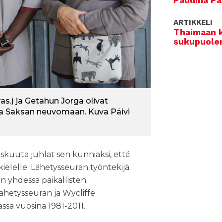
Pauliina Pa
ARTIKKELI
Thaimaan 
sukupuole
.) ja Getahun Jorga olivat
rja Saksan neuvomaan. Kuva Päivi
skuuta juhlat sen kunniaksi, että
elelle. Lähetysseuran työntekijä
n yhdessä paikallisten
ähetysseuran ja Wycliffe
ssa vuosina 1981-2011.