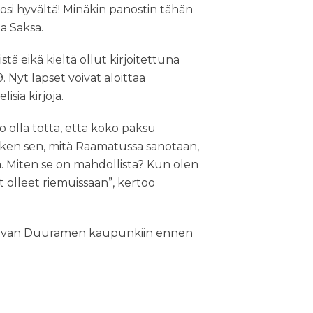
tosi hyvältä! Minäkin panostin tähän
ja Saksa.
ä eikä kieltä ollut kirjoitettuna
Nyt lapset voivat aloittaa
siä kirjoja.
 olla totta, että koko paksu
ken sen, mitä Raamatussa sanotaan,
. Miten se on mahdollista? Kun olen
t olleet riemuissaan”, kertoo
levan Duuramen kaupunkiin ennen