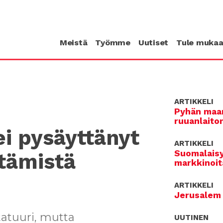
Meistä
Työmme
Uutiset
Tule muka
ARTIKKELI
Pyhän maan
ruuanlaito
i pysäyttänyt
ARTIKKELI
Suomalaisy
tämistä
markkinoit
ARTIKKELI
Jerusalem 
tatuuri, mutta
UUTINEN