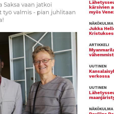
Lähetysseu
a Saksa vaan jatkoi
kärsivien 
työ valmis - pian juhlitaan
myös Venez
a!
NÄKÖKULMA
Jukka Hell
Kristukses
ARTIKKELI
Myanmarila
vähemmist
UUTINEN
Kansalaisy
verkossa
UUTINEN
Lähetysseu
maanjärist
NÄKÖKULMA