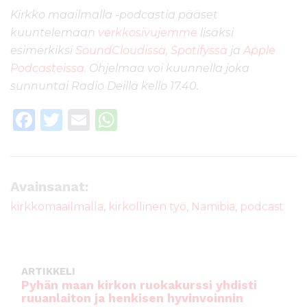
Kirkko maailmalla -podcastia pääset
kuuntelemaan
verkkosivujemme
lisäksi
esimerkiksi
SoundCloudissa
,
Spotifyssa
ja
Apple
Podcasteissa
. Ohjelmaa voi kuunnella joka
sunnuntai Radio Deillä kello 17.40.
F
T
E
W
a
w
m
h
c
it
ai
a
e
te
l
ts
Avainsanat:
b
r
A
kirkkomaailmalla
,
kirkollinen työ
,
Namibia
,
podcast
o
p
o
p
k
ARTIKKELI
Pyhän maan kirkon ruokakurssi yhdisti
ruuanlaiton ja henkisen hyvinvoinnin