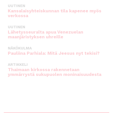
UUTINEN
Kansalaisyhteiskunnan tila kapenee myös
verkossa
UUTINEN
Lähetysseuralta apua Venezuelan
maanjäristyksen uhreille
NÄKÖKULMA
Pauliina Parhiala: Mitä Jeesus nyt tekisi?
ARTIKKELI
Thaimaan kirkossa rakennetaan
ymmärrystä sukupuolen moninaisuudesta