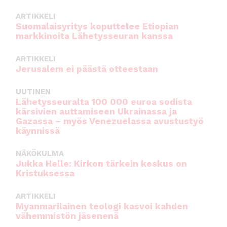
ARTIKKELI
Suomalaisyritys koputtelee Etiopian
markkinoita Lähetysseuran kanssa
ARTIKKELI
Jerusalem ei päästä otteestaan
UUTINEN
Lähetysseuralta 100 000 euroa sodista
kärsivien auttamiseen Ukrainassa ja
Gazassa – myös Venezuelassa avustustyö
käynnissä
NÄKÖKULMA
Jukka Helle: Kirkon tärkein keskus on
Kristuksessa
ARTIKKELI
Myanmarilainen teologi kasvoi kahden
vähemmistön jäsenenä