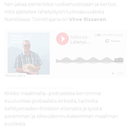
hän jakaa esimerkiksi ruokamuistojaan ja kertoo,
mitä ajattelee lähetystyön tulevaisuudesta
Namibiassa. Toimittajana on
Virve Rissanen
.
Kirkko maailmalla
·
Lähetystyön konkari: Ilkka Repo
Kirkko maailmalla -podcastissa kerromme
kuulumisia globaalista kirkosta, tarinoita
kehitysmaiden ihmisten elämästä ja työstä
paremman ja oikeudenmukaisemman maailman
puolesta.