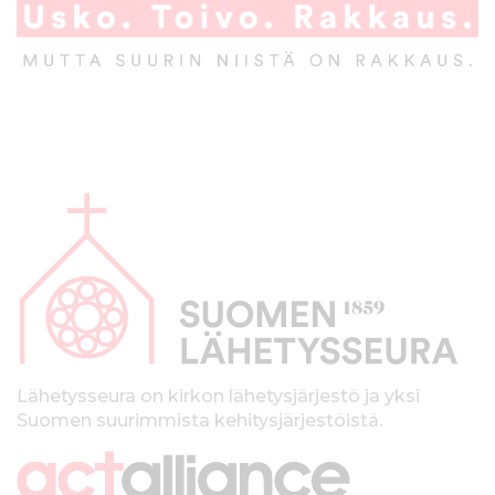
A
l
a
p
a
l
k
Lähetysseura on kirkon lähetysjärjestö ja yksi
Suomen suurimmista kehitysjärjestöistä.
k
i