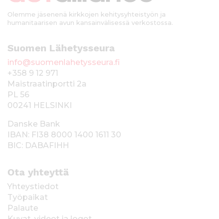
Olemme jäsenenä kirkkojen kehitysyhteistyön ja
humanitaarisen avun kansainvälisessä verkostossa.
Suomen Lähetysseura
info@suomenlahetysseura.fi
+358 9 12 971
Maistraatinportti 2a
PL 56
00241 HELSINKI
Danske Bank
IBAN: FI38 8000 1400 1611 30
BIC: DABAFIHH
Ota yhteyttä
Yhteystiedot
Työpaikat
Palaute
Kuvat, videot ja logot