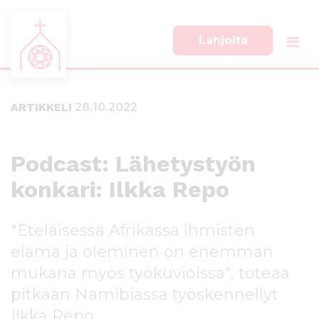
Lahjoita
S
S
i
i
i
i
ARTIKKELI
28.10.2022
r
r
r
r
y
y
s
a
Podcast: Lähetystyön
u
l
konkari: Ilkka Repo
o
a
r
p
a
a
"Eteläisessä Afrikassa ihmisten
a
l
n
k
elämä ja oleminen on enemmän
s
k
mukana myös työkuvioissa", toteaa
i
i
pitkään Namibiassa työskennellyt
s
i
ä
n
Ilkka Repo.