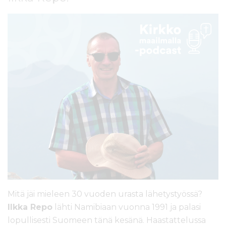
l
t
ö
ö
n
Mitä jäi mieleen 30 vuoden urasta lähetystyössä?
Ilkka Repo
lähti Namibiaan vuonna 1991 ja palasi
lopullisesti Suomeen tänä kesänä. Haastattelussa