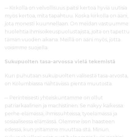
─ Kirkolla on velvollisuus paitsi kertoa hyviä uutisia
myös kertoa, mitä tapahtuu. Koska kirkolla on ääni,
jota monesti kuunnellaan. On meidän vastuumme
huolehtia ihmisoikeuspuolustajista, joita on tapettu
tämän vuoden aikana. Meillä on ääni myös, jotta
voisimme suojella.
Sukupuolten tasa-arvossa vielä tekemistä
Kun puhutaan sukupuolten välisestä tasa-arvosta,
on Kolumbiassa nähtävissä pientä muutosta.
─ Perinteisesti yhteiskuntamme on ollut
patriarkaalinen ja machistinen. Se näkyy kaikessa:
perhe-elämässä, ihmissuhteissa, työelämässä ja
sosiaalisessa elämässä. Olemme ison haasteen
edessä, kun yritämme muuttaa sitä. Minun