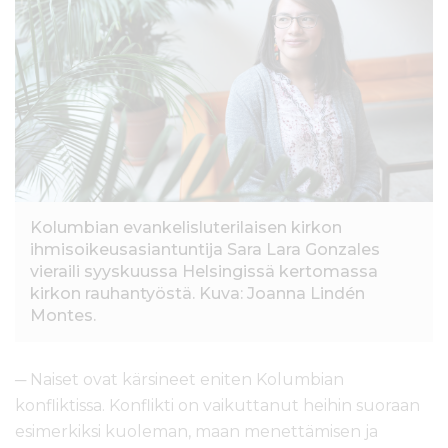
l
t
ö
ö
n
Kolumbian evankelisluterilaisen kirkon
ihmisoikeusasiantuntija Sara Lara Gonzales
vieraili syyskuussa Helsingissä kertomassa
kirkon rauhantyöstä. Kuva: Joanna Lindén
Montes.
─ Naiset ovat kärsineet eniten Kolumbian
konfliktissa. Konflikti on vaikuttanut heihin suoraan
esimerkiksi kuoleman, maan menettämisen ja