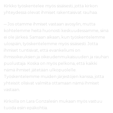
Kirkko työskentelee myös sisäisesti, jotta kirkon
yhteydessä olevat ihmiset rakentaisivat rauhaa.
─ Jos otamme ihmiset vastaan avosylin, mutta
kohtelemme heitä huonosti keskuudessamme, siinä
ei ole järkeä. Samaan aikaan, kun työskentelemme
ulospäin, työskentelemme myös sisäisesti. Jotta
ihmiset tuntisivat, että evankeliumi on
ihmisoikeuksien ja oikeudenmukaisuuden ja rauhan
puolustaja. Koska on myös pelkona, että kaikki
nämä ihmiset jätetään ulkopuolelle.
Työskentelemme muiden järjestöjen kanssa, jotta
yhteisöt olisivat valmiita ottamaan nämä ihmiset
vastaan.
Kirkolla on Lara Gonzalesin mukaan myös vastuu
tuoda esiin epäkohtia.