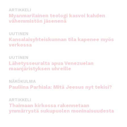
ARTIKKELI
Myanmarilainen teologi kasvoi kahden
vähemmistön jäsenenä
UUTINEN
Kansalaisyhteiskunnan tila kapenee myös
verkossa
UUTINEN
Lähetysseuralta apua Venezuelan
maanjäristyksen uhreille
NÄKÖKULMA
Pauliina Parhiala: Mitä Jeesus nyt tekisi?
ARTIKKELI
Thaimaan kirkossa rakennetaan
ymmärrystä sukupuolen moninaisuudesta