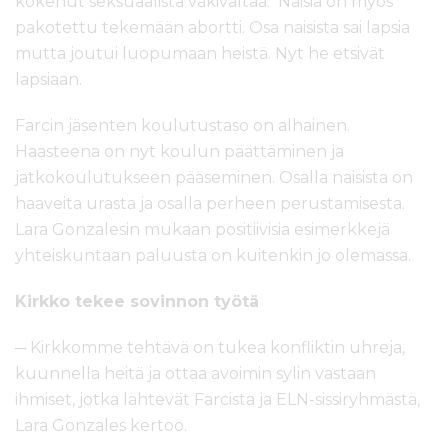
kokenut seksuaalista väkivaltaa. Naisia on myös
pakotettu tekemään abortti. Osa naisista sai lapsia
mutta joutui luopumaan heistä. Nyt he etsivät
lapsiaan.
Farcin jäsenten koulutustaso on alhainen.
Haasteena on nyt koulun päättäminen ja
jatkokoulutukseen pääseminen. Osalla naisista on
haaveita urasta ja osalla perheen perustamisesta.
Lara Gonzalesin mukaan positiivisia esimerkkejä
yhteiskuntaan paluusta on kuitenkin jo olemassa.
Kirkko tekee sovinnon työtä
─ Kirkkomme tehtävä on tukea konfliktin uhreja,
kuunnella heitä ja ottaa avoimin sylin vastaan
ihmiset, jotka lähtevät Farcista ja ELN-sissiryhmästä,
Lara Gonzales kertoo.