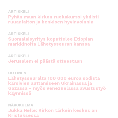
k
ARTIKKELI
Pyhän maan kirkon ruokakurssi yhdisti
ruuanlaiton ja henkisen hyvinvoinnin
ARTIKKELI
Suomalaisyritys koputtelee Etiopian
markkinoita Lähetysseuran kanssa
ARTIKKELI
Jerusalem ei päästä otteestaan
UUTINEN
Lähetysseuralta 100 000 euroa sodista
kärsivien auttamiseen Ukrainassa ja
Gazassa – myös Venezuelassa avustustyö
käynnissä
NÄKÖKULMA
Jukka Helle: Kirkon tärkein keskus on
Kristuksessa