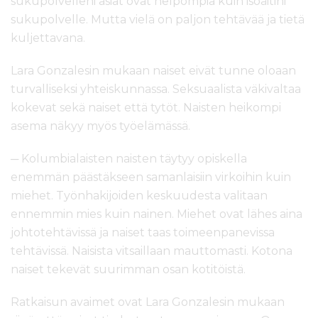
sukupolvelleni asiat ovat helpompia kuin isoäitini
sukupolvelle. Mutta vielä on paljon tehtävää ja tietä
kuljettavana.
Lara Gonzalesin mukaan naiset eivät tunne oloaan
turvalliseksi yhteiskunnassa. Seksuaalista väkivaltaa
kokevat sekä naiset että tytöt. Naisten heikompi
asema näkyy myös työelämässä.
─ Kolumbialaisten naisten täytyy opiskella
enemmän päästäkseen samanlaisiin virkoihin kuin
miehet. Työnhakijoiden keskuudesta valitaan
ennemmin mies kuin nainen. Miehet ovat lähes aina
johtotehtävissä ja naiset taas toimeenpanevissa
tehtävissä. Naisista vitsaillaan mauttomasti. Kotona
naiset tekevät suurimman osan kotitöistä.
Ratkaisun avaimet ovat Lara Gonzalesin mukaan