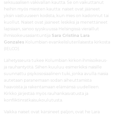
seksuaalisen väkivallan kautta. Se on vaikuttanut
heihin myös miesten kautta: naiset ovat jääneet
yksin vastuuseen kodista, kun mies on kadonnut tai
kuollut. Naiset ovat jääneet leskiksi ja menettäneet
lapsiaan, sanoo syyskuussa Helsingissä vieraillut
ihmisoikeusasiantuntija
Sara Cristina Lara
Gonzales
Kolumbian evankelisluterilaisesta kirkosta
(IELCO).
Lähetysseura tukee Kolumbian kirkon ihmisoikeus-
ja rauhantyötä. Siihen kuuluu esimerkiksi naisille
suunnattu psykososiaalinen tuki, jonka avulla naisia
autetaan paranemaan sodan aiheuttamista
haavoista ja rakentamaan elämänsä uudelleen.
Kirkko järjestää myös rauhankasvatusta ja
konfliktinratkaisukoulutusta.
Vaikka naiset ovat kärsineet paljon, ovat he Lara