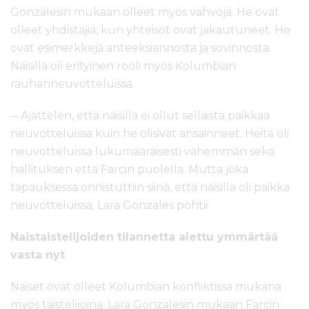
Gonzalesin mukaan olleet myös vahvoja. He ovat
olleet yhdistäjiä, kun yhteisöt ovat jakautuneet. He
ovat esimerkkejä anteeksiannosta ja sovinnosta.
Naisilla oli erityinen rooli myös Kolumbian
rauhanneuvotteluissa.
─ Ajattelen, että naisilla ei ollut sellaista paikkaa
neuvotteluissa kuin he olisivat ansainneet. Heitä oli
neuvotteluissa lukumääräisesti vähemmän sekä
hallituksen että Farcin puolella. Mutta joka
tapauksessa onnistuttiin siinä, että naisilla oli paikka
neuvotteluissa, Lara Gonzales pohtii.
Naistaistelijoiden tilannetta alettu ymmärtää
vasta nyt
Naiset ovat olleet Kolumbian konfliktissa mukana
myös taistelijoina. Lara Gonzalesin mukaan Farcin