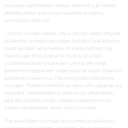
joukossa taistelleiden naisten tilannetta ja heidän
yhteiskuntaan paluunsa haasteita on alettu
ymmärtää vasta nyt.
─ Kuten monet miehet, myös monet naiset liittyivät
joukkoihin omasta halustaan. Joillakin taas kotiolot
olivat sellaiset, että heidän oli pakko lähteä. Osa
naisista taas liittyi, koska he olivat joutuneet
puolisotilaallisten joukkojen uhriksi. Ne olivat
esimerkiksi tappaneet naisen isän tai veljet. Osalla oli
poliittinen vakaumus. Osa rekrytoitiin alaikäisenä
mukaan. Yhdellä ihmisellä voi myös olla useampi syy
taustalla. Taistelijoiden joukko ei ole yhtenäinen,
eikä siksi yhteiskuntaan takaisin palaaminen ole
kaikille samanlaista, sanoo Lara Gonzales.
Osa aseelliseen ryhmään kuuluneista naisista on