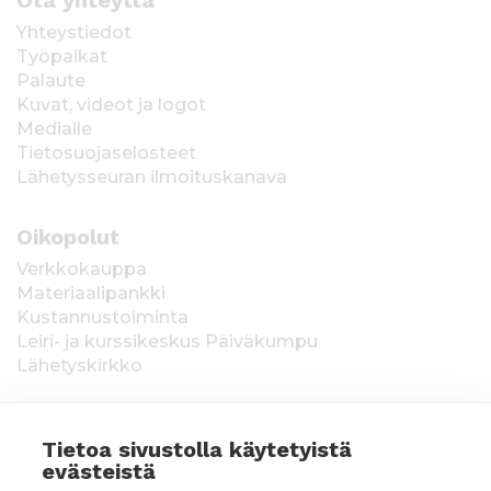
Yhteystiedot
Työpaikat
Palaute
Kuvat, videot ja logot
Medialle
Tietosuojaselosteet
Lähetysseuran ilmoituskanava
Oikopolut
Verkkokauppa
Materiaalipankki
Kustannustoiminta
Leiri- ja kurssikeskus Päiväkumpu
Lähetyskirkko
Tietoa sivustolla käytetyistä
evästeistä