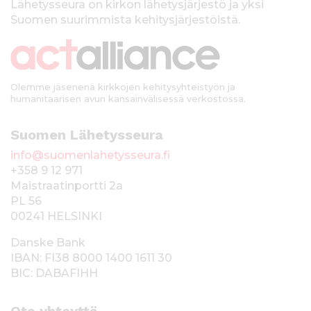
k
Lähetysseura on kirkon lähetysjärjestö ja yksi
Suomen suurimmista kehitysjärjestöistä.
k
i
Olemme jäsenenä kirkkojen kehitysyhteistyön ja
humanitaarisen avun kansainvälisessä verkostossa.
Suomen Lähetysseura
info@suomenlahetysseura.fi
+358 9 12 971
Maistraatinportti 2a
PL 56
00241 HELSINKI
Danske Bank
IBAN: FI38 8000 1400 1611 30
BIC: DABAFIHH
Ota yhteyttä