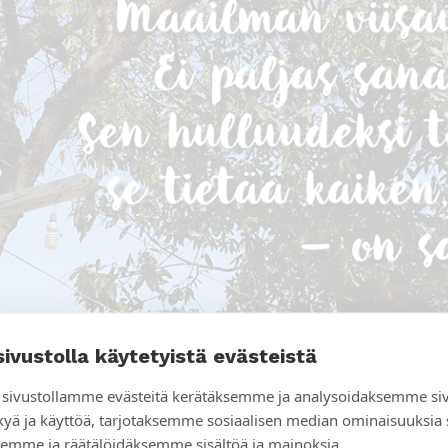
sivustolla käytetyistä evästeistä
sivustollamme evästeitä kerätäksemme ja analysoidaksemme si
kyä ja käyttöä, tarjotaksemme sosiaalisen median ominaisuuksia
emme ja räätälöidäksemme sisältöä ja mainoksia.