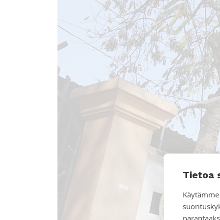
Tietoa 
Käytämme 
suoritusky
parantaaks