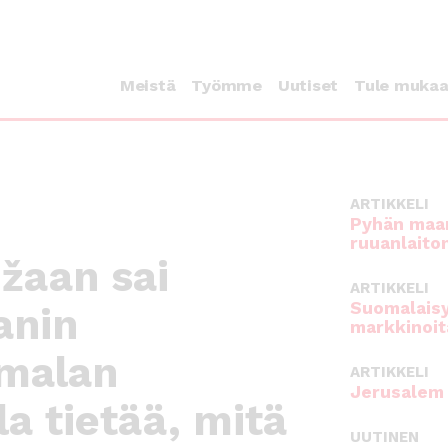
Meistä
Työmme
Uutiset
Tule muka
ARTIKKELI
Pyhän maan
ruuanlaito
žaan sai
ARTIKKELI
Suomalaisy
anin
markkinoit
malan
ARTIKKELI
Jerusalem 
a tietää, mitä
UUTINEN