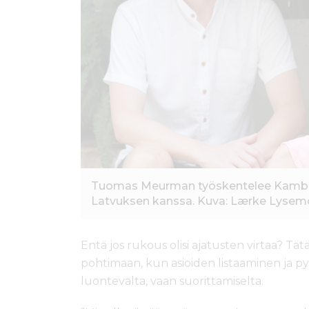
Tuomas Meurman työskentelee Kambo
Latvuksen kanssa. Kuva: Lærke Lysemo
Entä jos rukous olisi ajatusten virtaa? Tät
pohtimaan, kun asioiden listaaminen ja 
luontevalta, vaan suorittamiselta.