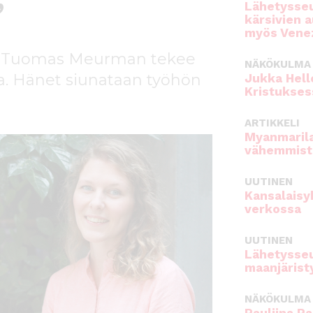
”
Lähetysseu
kärsivien 
myös Venez
i Tuomas Meurman tekee
NÄKÖKULMA
a. Hänet siunataan työhön
Jukka Hell
Kristukses
ARTIKKELI
Myanmarila
vähemmist
UUTINEN
Kansalaisy
verkossa
UUTINEN
Lähetysseu
maanjärist
NÄKÖKULMA