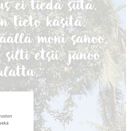
vuston
 sekä