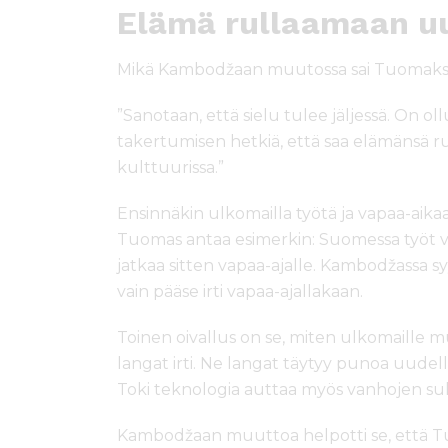
Elämä rullaamaan u
Mikä Kambodžaan muutossa sai Tuomak
”Sanotaan, että sielu tulee jäljessä. On o
takertumisen hetkiä, että saa elämänsä ru
kulttuurissa.”
Ensinnäkin ulkomailla työtä ja vapaa-aikaa 
Tuomas antaa esimerkin: Suomessa työt voi
jatkaa sitten vapaa-ajalle. Kambodžassa syy
vain pääse irti vapaa-ajallakaan.
Toinen oivallus on se, miten ulkomaille m
langat irti. Ne langat täytyy punoa uudellee
Toki teknologia auttaa myös vanhojen suh
Kambodžaan muuttoa helpotti se, että 