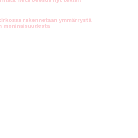
rhiala: Mitä Jeesus nyt tekisi?
kirkossa rakennetaan ymmärrystä
n moninaisuudesta