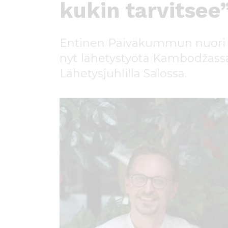
ö
kukin tarvitsee
n
Entinen Päiväkummun nuor
nyt lähetystyötä Kambodžass
Lähetysjuhlilla Salossa.