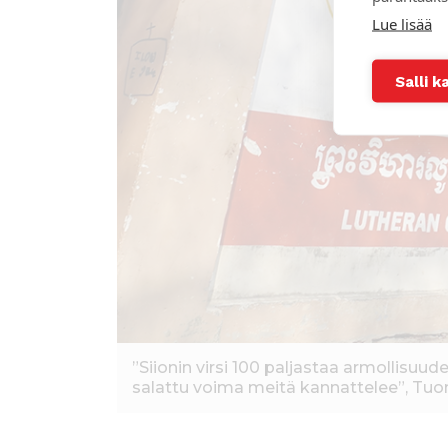
Lue lisää
Salli k
”Siionin virsi 100 paljastaa armollisuu
salattu voima meitä kannattelee”, Tuo