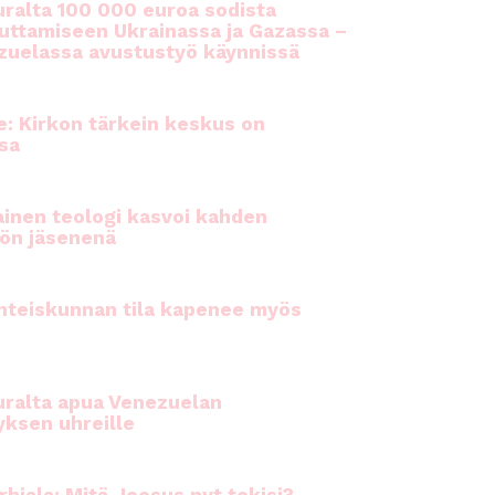
ralta 100 000 euroa sodista
auttamiseen Ukrainassa ja Gazassa –
uelassa avustustyö käynnissä
e: Kirkon tärkein keskus on
sa
inen teologi kasvoi kahden
ön jäsenenä
hteiskunnan tila kapenee myös
ralta apua Venezuelan
yksen uhreille