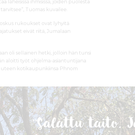
aa läheisissä ihmisissä, joiden puolesta
 tarvitsee”, Tuomas kuvailee.
 Joskus rukoukset ovat lyhyitä
jatukset eivät riitä, Jumalaan
li sellainen hetki, jolloin hän tunsi
än aloitti työt ohjelma-asiantuntijana
i uuteen kotikaupunkiinsa Phnom