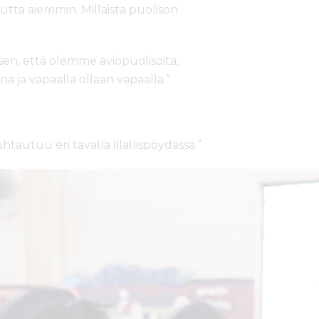
a aiemmin. Millaista puolison
sen, että olemme aviopuolisoita,
nä ja vapaalla ollaan vapaalla.”
htautuu eri tavalla illallispöydässä.”