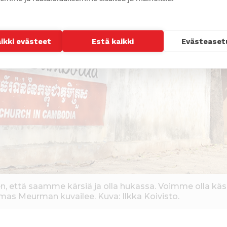
aikki evästeet
Estä kaikki
Evästeaset
den, että saamme kärsiä ja olla hukassa. Voimme olla käsi
mas Meurman kuvailee. Kuva: Ilkka Koivisto.