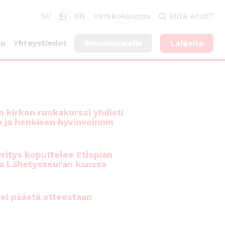
SV
FI
EN
Verkkokauppa
Mitä etsit?
an
Yhteystiedot
Seurakunnalle
Lahjoita
 kirkon ruokakurssi yhdisti
n ja henkisen hyvinvoinnin
ritys koputtelee Etiopian
a Lähetysseuran kanssa
ei päästä otteestaan