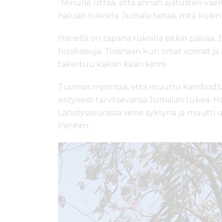
”Minulle riittää, että annan ajatusten vaelt
haluan rukoilla. Jumala tietää, mitä kukin
Hänellä on tapana rukoilla pitkin päivää.
huokaisuja. Toisinaan kun omat voimat ja a
takertuu kaksin käsin kiinni.
Tuomas myöntää, että muutto Kambodžaan o
erityisesti tarvitsevansa Jumalan tukea. H
Lähetysseurassa viime syksynä ja muutt
Penhiin.