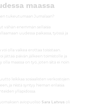
udessa maassa
sen tukeutumaan Jumalaan?
llut vähän enemmän sellaisia
llaamaan uudessa paikassa, työssä ja
voi olla vaikea erottaa toisistaan.
 jättää päivän jälkeen toimistolle ja
 olla maassa on työ, joten siitä ei noin
uutto leikkaa sosiaalisten verkostojen
n, ja niistä syntyy hieman erilaisia.
teiden ylläpidossa.
Tuomaksen aviopuoliso
Sara Latvus
oli