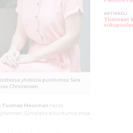
Pauliina Pa
ARTIKKELI
Thaimaan 
sukupuole
džassa yhdessä puolisonsa Sara
se Christensen.
ä
Tuomas Meurman
heräsi
pyytäminen Jumalalta ei tuntunut enää